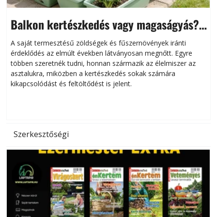
Balkon kertészkedés vagy magaságyás?
Helytakarékos kertészkedés
A saját termesztésű zöldségek és fűszernövények iránti
érdeklődés az elmúlt években látványosan megnőtt. Egyre
többen szeretnék tudni, honnan származik az élelmiszer az
l
asztalukra, miközben a kertészkedés sokak számára
kikapcsolódást és feltöltődést is jelent.
é
d
Szerkesztőségi