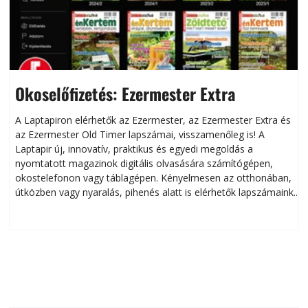
Okoselőfizetés: Ezermester Extra
A Laptapiron elérhetők az Ezermester, az Ezermester Extra és
az Ezermester Old Timer lapszámai, visszamenőleg is! A
Laptapir új, innovatív, praktikus és egyedi megoldás a
L
nyomtatott magazinok digitális olvasására számítógépen,
okostelefonon vagy táblagépen. Kényelmesen az otthonában,
útközben vagy nyaralás, pihenés alatt is elérhetők lapszámaink.
ú
Bárhol, bármikor, akár külföldön élve vagy dolgozva is
B
olvashatók az Ezermester lapszámai. A Laptapir kényelmes
megoldás, mert: – t