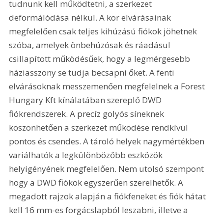
tudnunk kell működtetni, a szerkezet 
deformálódása nélkül. A kor elvárásainak 
megfelelően csak teljes kihúzású fiókok jöhetnek 
szóba, amelyek önbehúzósak és ráadásul 
csillapított működésűek, hogy a legmérgesebb 
háziasszony se tudja becsapni őket. A fenti 
elvárásoknak messzemenően megfelelnek a Forest 
Hungary Kft kínálatában szereplő DWD 
fiókrendszerek. A precíz golyós síneknek 
köszönhetően a szerkezet működése rendkívül 
pontos és csendes. A tároló helyek nagymértékben 
variálhatók a legkülönbözőbb eszközök 
helyigényének megfelelően. Nem utolsó szempont 
hogy a DWD fiókok egyszerűen szerelhetők. A 
megadott rajzok alapján a fiókfeneket és fiók hátat 
kell 16 mm-es forgácslapból leszabni, illetve a 