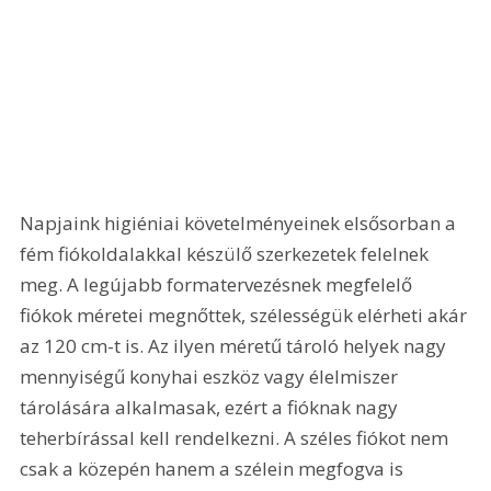
Napjaink higiéniai követelményeinek elsősorban a 
fém fiókoldalakkal készülő szerkezetek felelnek 
meg. A legújabb formatervezésnek megfelelő 
fiókok méretei megnőttek, szélességük elérheti akár 
az 120 cm-t is. Az ilyen méretű tároló helyek nagy 
mennyiségű konyhai eszköz vagy élelmiszer 
tárolására alkalmasak, ezért a fióknak nagy 
teherbírással kell rendelkezni. A széles fiókot nem 
csak a közepén hanem a szélein megfogva is 