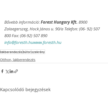
Bővebb információ: 
Forest Hungary Kft.
 8900 
Zalaegerszeg, Hock János u. 90/a Telefon: (06- 92) 507 
800 Fax: (06-92) 507 890 
info@foresth.hu
www.foresth.hu
lakberendezés
bútor
szekrény
Otthon, lakberendezés
Kapcsolódó bejegyzések