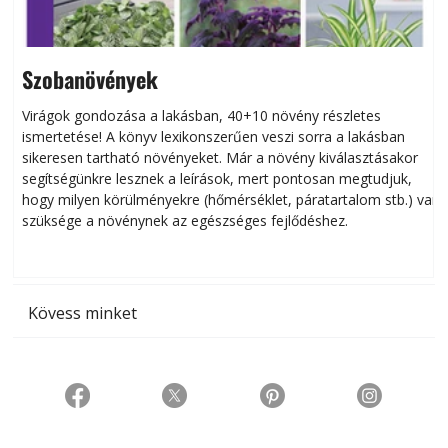
Szobanövények
Virágok gondozása a lakásban, 40+10 növény részletes
ismertetése! A könyv lexikonszerűen veszi sorra a lakásban
s
sikeresen tart­ha­tó növényeket. Már a növény kiválasztásakor
h
segítségünkre lesznek a leírások, mert pontosan megtudjuk,
k
hogy milyen körülményekre (hőmérséklet, páratartalom stb.) van
szüksége a növénynek az egészséges fejlődéshez.
t
Kövess minket