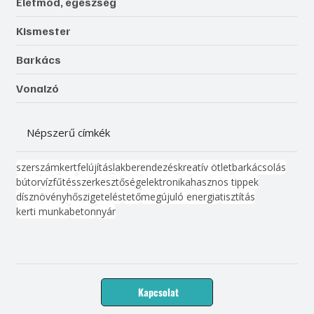
Életmód, egészség
Kismester
Barkács
Vonalzó
Népszerű címkék
szerszám
kert
felújítás
lakberendezés
kreatív ötlet
barkácsolás
bútor
víz
fűtés
szerkesztőség
elektronika
hasznos tippek
dísznövény
hőszigetelés
tető
megújuló energia
tisztítás
kerti munka
beton
nyár
Kapcsolat