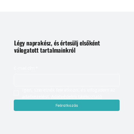
Légy naprakész, és értesülj elsőként
válogatott tartalmainkról
E-mail cím
*
Igen, szeretnék feliratkozni, és elfogadom az 
adatkezelést. 
Adatvédelmi tájékoztató
Feliratkozás