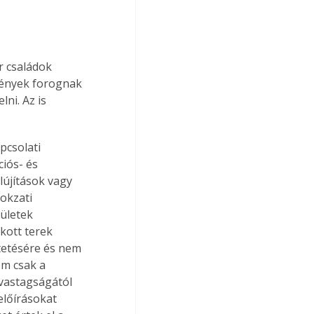
 családok 
mények forognak 
ni. Az is 
pcsolati 
ciós- és 
lújítások vagy 
okzati 
ületek 
kott terek 
tetésére és nem 
em csak a 
 vastagságától 
előírásokat 