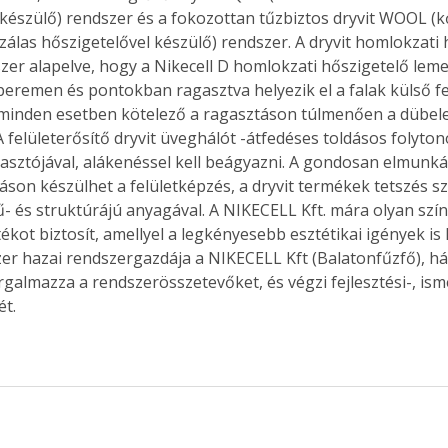
al készülő) rendszer és a fokozottan tűzbiztos dryvit WOOL (
. A
zálas hőszigetelővel készülő) rendszer. A dryvit homlokzati 
megoldás,
zer alapelve, hogy a Nikecell D homlokzati hőszigetelő leme
peremen és pontokban ragasztva helyezik el a falak külső fe
minden esetben kötelező a ragasztáson túlmenően a dübele
A felületerősítő dryvit üveghálót -átfedéses toldásos folyton
asztójával, alákenéssel kell beágyazni. A gondosan elmunkál
son készülhet a felületképzés, a dryvit termékek tetszés sze
ű- és struktúrájú anyagával. A NIKECELL Kft. mára olyan szín-
kot biztosít, amellyel a legkényesebb esztétikai igények is 
zer hazai rendszergazdája a NIKECELL Kft (Balatonfűzfő), h
rgalmazza a rendszerösszetevőket, és végzi fejlesztési-, ism
ét.