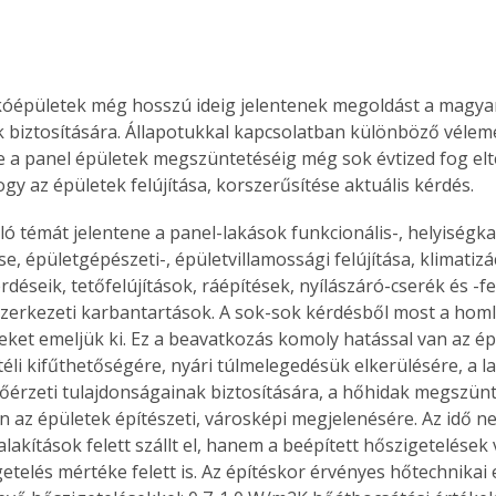
kóépületek még hosszú ideig jelentenek megoldást a magyar
 biztosítására. Állapotukkal kapcsolatban különböző véle
e a panel épületek megszüntetéséig még sok évtized fog eltel
gy az épületek felújítása, korszerűsítése aktuális kérdés. 
ló témát jelentene a panel-lakások funkcionális-, helyiségka
e, épületgépészeti-, épületvillamossági felújítása, klimatizá
rdéseik, tetőfelújítások, ráépítések, nyílászáró-cserék és -fe
szerkezeti karbantartások. A sok-sok kérdésből most a homl
eket emeljük ki. Ez a beavatkozás komoly hatással van az ép
éli kifűthetőségére, nyári túlmelegedésük elkerülésére, a la
érzeti tulajdonságainak biztosítására, a hőhidak megszün
n az épületek építészeti, városképi megjelenésére. Az idő n
alakítások felett szállt el, hanem a beépített hőszigetelések
etelés mértéke felett is. Az építéskor érvényes hőtechnikai 