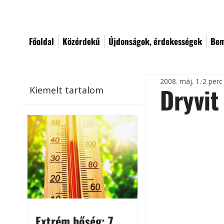
Főoldal
Közérdekű
Újdonságok, érdekességek
Bem
2008. máj. 1.
2 perc
Dryvit
Kiemelt tartalom
Extrém hőség: 7