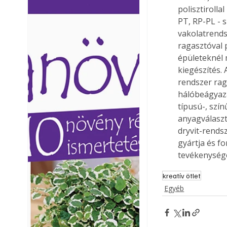
polisztiroll
Ezermester lapszámai. A
Ezermester lapszámai
PT, RP-PL - s
Laptapir kényelmes megoldás,
Laptapir kényelmes 
mert: – t
mert: – t
vakolatrends
ragasztóval 
épületeknél 
kiegészítés. 
rendszer rag
hálóbeágyazá
típusú-, szín
anyagválaszté
dryvit-rends
gyártja és fo
tevékenység
kreatív ötlet
Egyéb