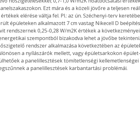
evő hőszigetelésekkel; 0,7-1,0 W/m2K hőátbocsátási értékeke
anelszakaszokon. Ezt mára és a közeli jövőre a teljesen reáli
értékek elérése váltja fel. Pl.: az ún. Széchenyi-terv keretéb
került épületeken alkalmazott 7 cm vastag Nikecell D beépíté
vit rendszernek 0,25-0,28 W/m2K értékek a következményei.
 energetikai szempontból bizakodva lehet a jövőbe tekinteni. 
hőszigetelő rendszer alkalmazása következtében az épület
ülönösen a nyílászárók mellett, vagy épületsarkokon épület-
ülhetőek a panelillesztések tömítetlenségi kellemetlenségei 
gszűnnek a panelillesztések karbantartási problémái.