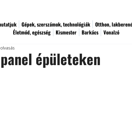
utatjuk
Gépek, szerszámok, technológiák
Otthon, lakberen
Életmód, egészség
Kismester
Barkács
Vonalzó
 olvasás
 panel épületeken