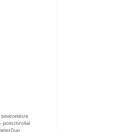
polisztirollal 
imeterDuo 