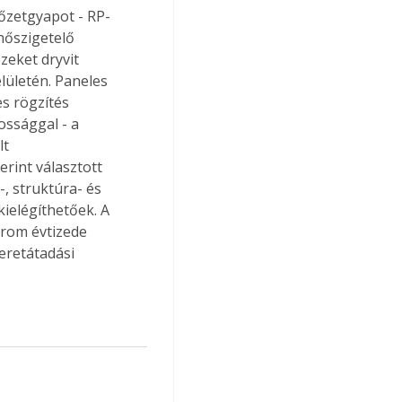
kőzetgyapot - RP-
hőszigetelő 
zeket dryvit 
lületén. Paneles 
s rögzítés 
ossággal - a 
t 
rint választott 
, struktúra- és 
kielégíthetőek. A 
árom évtizede 
eretátadási 