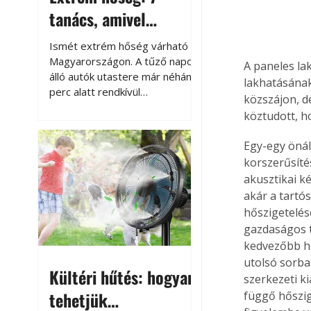
tanács, amivel
megóvhatjuk
Ismét extrém hőség várható
autónkat a nyári
Magyarországon. A tűző napon
A paneles la
álló autók utastere már néhány
károktól
lakhatásának
perc alatt rendkívül
közszájon, d
felmelegszik, és rövid időn belül
köztudott, ho
akár a 60-70 °C-ot is
megközelítheti. Ez nemcsak a
Egy-egy önál
beszállást teszi kellemetlenné,
korszerűsítés
hanem az autó állapotára és a
akusztikai ké
benne hagyott tárgyakra is
akár a tartó
káros hatással lehet. Néhány
hőszigetelés
egyszerű óvintézkedéssel
gazdaságos t
azonban jelentősen
csökkenthetjük a hőség káros
kedvezőbb hő
hatásait.
utolsó sorba
Kültéri hűtés: hogyan
szerkezeti ki
tehetjük
függő hőszig