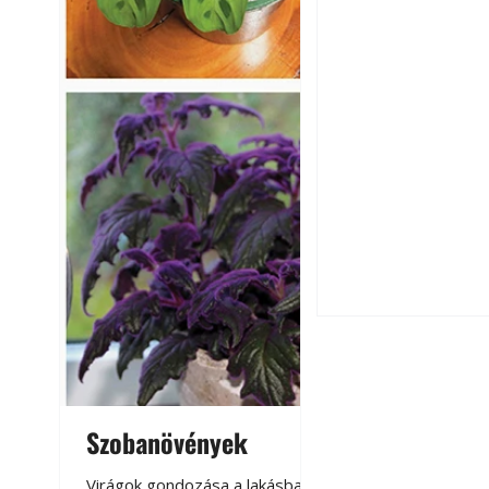
Okoselőfizetés: E
Szobanövények
Virágoskert: k
teraszon, laká
Virágok gondozása a lakásban,