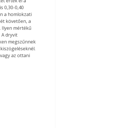
t értek el a 
s 0,30-0,40 
en a homlokzati 
sét követően, a 
 Ilyen mértékű 
A dryvit 
eken megszűnnek 
kiszögeléseknél. 
vagy az ottani 