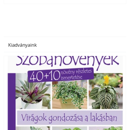
olvashatók az Ezermester lapszámai. A Laptapir kényelmes
megoldás, mert: – t
Kiadványaink