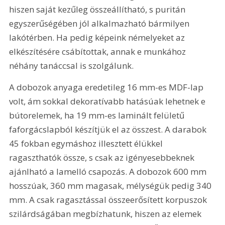
hiszen saját kezűleg összeállítható, s puritán 
egyszerűségében jól alkalmazható bármilyen 
lakótérben. Ha pedig képeink némelyeket az 
elkészítésére csábítottak, annak e munkához 
néhány tanáccsal is szolgálunk.
A dobozok anyaga eredetileg 16 mm-es MDF-lap 
volt, ám sokkal dekoratívabb hatásúak lehetnek e 
bútorelemek, ha 19 mm-es laminált felületű 
faforgácslapból készítjük el az összest. A darabok 
45 fokban egymáshoz illesztett élükkel 
ragaszthatók össze, s csak az igényesebbeknek 
ajánlható a lamelló csapozás. A dobozok 600 mm 
hosszúak, 360 mm magasak, mélységük pedig 340 
mm. A csak ragasztással összeerősített korpuszok 
szilárdságában megbízhatunk, hiszen az elemek 