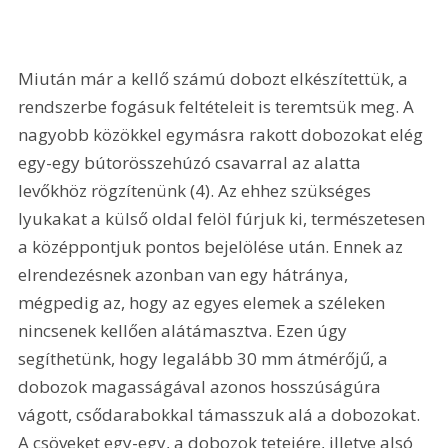
Miután már a kellő számú dobozt elkészítettük, a 
rendszerbe fogásuk feltételeit is teremtsük meg. A 
nagyobb közökkel egymásra rakott dobozokat elég 
egy-egy bútorösszehúzó csavarral az alatta 
levőkhöz rögzítenünk (4). Az ehhez szükséges 
lyukakat a külső oldal felöl fúrjuk ki, természetesen 
a középpontjuk pontos bejelölése után. Ennek az 
elrendezésnek azonban van egy hátránya, 
mégpedig az, hogy az egyes elemek a széleken 
nincsenek kellően alátámasztva. Ezen úgy 
segíthetünk, hogy legalább 30 mm átmérőjű, a 
dobozok magasságával azonos hosszúságúra 
vágott, csődarabokkal támasszuk alá a dobozokat. 
A csöveket egy-egy, a dobozok tetejére, illetve alsó 