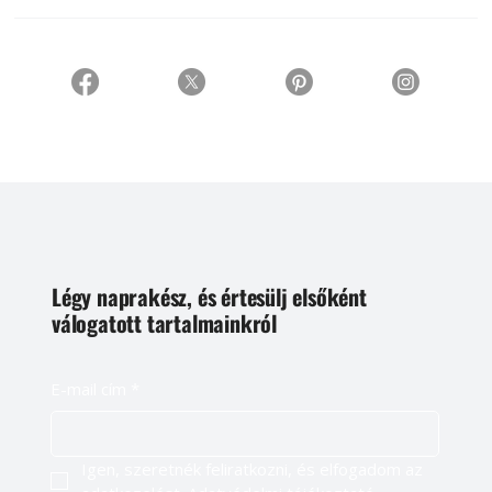
Légy naprakész, és értesülj elsőként
válogatott tartalmainkról
E-mail cím
*
Igen, szeretnék feliratkozni, és elfogadom az 