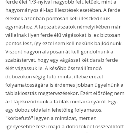
ferde élei 1/3-nyival nagyobb felületűek, mint a 
hagyományos él-lap illesztések esetében. A ferde 
éleknek azonban pontosan kell illeszkedniük 
egymáshoz. A lapszabászatok némelyikében már 
vállalnak ilyen ferde élű vágásokat is, ez biztosan 
pontos lesz, így ezzel sem kell nekünk bajlódnunk. 
Viszont nagyon alaposan át kell gondolnunk a 
szabástervet, hogy egy vágással két darab ferde 
élét vágassuk le. A később összeállítandó 
dobozokon végig futó minta, illetve erezet 
folyamatosságára is érdemes jobban ügyelnünk a 
táblakiosztás megtervezésekor. Ezért előzőleg nem 
árt tájékozódnunk a táblák mintairányáról. Egy-
egy doboz oldalain lehetőleg folyamatos, 
"körbefutó" legyen a mintázat, mert ez 
igényesebbé teszi majd a dobozokból összeállított 