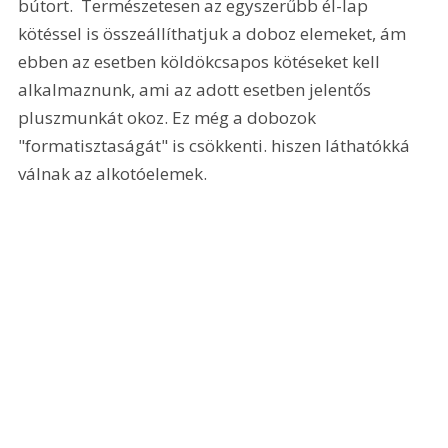
bútort.  Természetesen az egyszerűbb él-lap 
kötéssel is összeállíthatjuk a doboz elemeket, ám 
ebben az esetben köldökcsapos kötéseket kell 
alkalmaznunk, ami az adott esetben jelentős 
pluszmunkát okoz. Ez még a dobozok 
"formatisztaságát" is csökkenti. hiszen láthatókká 
válnak az alkotóelemek.