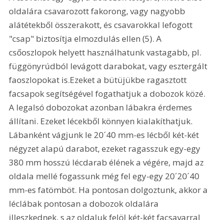
oldalára csavarozott fakorong, vagy nagyobb 
alátétekből összerakott, és csavarokkal lefogott 
"csap" biztosítja elmozdulás ellen (5). A 
csőoszlopok helyett használhatunk vastagabb, pl. 
függönyrúdból levágott darabokat, vagy esztergált 
faoszlopokat is.Ezeket a bütüjükbe ragasztott 
facsapok segítségével fogathatjuk a dobozok közé.  
A legalsó dobozokat azonban lábakra érdemes 
állítani. Ezeket lécekből könnyen kialakíthatjuk. 
Lábanként vágjunk le 20´40 mm-es lécből két-két 
négyzet alapú darabot, ezeket ragasszuk egy-egy 
380 mm hosszú lécdarab élének a végére, majd az 
oldala mellé fogassunk még fel egy-egy 20´20´40 
mm-es fatömböt. Ha pontosan dolgoztunk, akkor a 
léclábak pontosan a dobozok oldalára 
illeszkednek, s az oldaluk felöl két-két facsavarral 