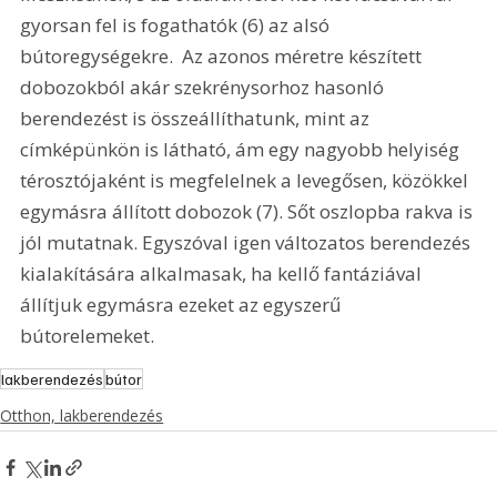
gyorsan fel is fogathatók (6) az alsó 
bútoregységekre.  Az azonos méretre készített 
dobozokból akár szekrénysorhoz hasonló 
berendezést is összeállíthatunk, mint az 
címképünkön is látható, ám egy nagyobb helyiség 
térosztójaként is megfelelnek a levegősen, közökkel 
egymásra állított dobozok (7). Sőt oszlopba rakva is 
jól mutatnak. Egyszóval igen változatos berendezés 
kialakítására alkalmasak, ha kellő fantáziával 
állítjuk egymásra ezeket az egyszerű 
bútorelemeket.
lakberendezés
bútor
Otthon, lakberendezés