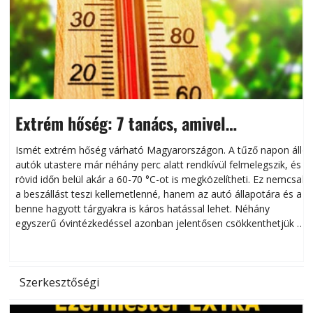
Extrém hőség: 7 tanács, amivel
megóvhatjuk autónkat a nyári károktól
Ismét extrém hőség várható Magyarországon. A tűző napon álló
autók utastere már néhány perc alatt rendkívül felmelegszik, és
rövid időn belül akár a 60-70 °C-ot is megközelítheti. Ez nemcsak
n
a beszállást teszi kellemetlenné, hanem az autó állapotára és a
benne hagyott tárgyakra is káros hatással lehet. Néhány
egyszerű óvintézkedéssel azonban jelentősen csökkenthetjük a
hőség káros hatásait.
l
Szerkesztőségi