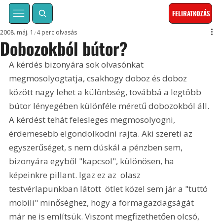
FELIRATKOZÁS
2008. máj. 1.
4 perc olvasás
Dobozokból bútor?
A kérdés bizonyára sok olvasónkat 
megmosolyogtatja, csakhogy doboz és doboz 
között nagy lehet a különbség, továbbá a legtöbb 
bútor lényegében különféle méretű dobozokból áll. 
A kérdést tehát felesleges megmosolyogni, 
érdemesebb elgondolkodni rajta. Aki szereti az 
egyszerűséget, s nem dúskál a pénzben sem, 
bizonyára egyből "kapcsol", különösen, ha 
képeinkre pillant. Igaz ez az  olasz 
testvérlapunkban látott  ötlet közel sem jár a "tuttó 
mobili" minőséghez, hogy a formagazdagságát 
már ne is említsük. Viszont megfizethetően olcsó, 