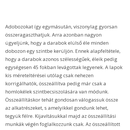
Adobozokat így egymásután, viszonylag gyorsan 
összeragaszthatjuk. Arra azonban nagyon 
ügyeljünk, hogy a darabok elülső éle minden 
dobozon egy szintbe kerüljön. Ennek alapfeltétele, 
hogy a darabok azonos szélességűek, éleik pedig 
egységesen 45 fokban levágottak legyenek. A lapok 
kis méreteltérései utólag csak nehezen 
korrigálhatók, összeállítva pedig már csak a 
homlokélek szintbecsiszolására van módunk. 
Összeállításkor tehát gondosan válogassuk össze 
az alkatrészeket, s amelyikkel gondunk lehet, 
tegyük félre. Kijavításukkal majd az összeállítási 
munkák végén foglalkozzunk csak. Az összeállított 