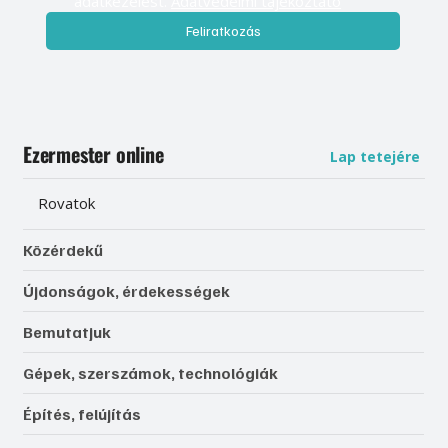
adatkezelést. 
Adatvédelmi tájékoztató
Feliratkozás
Ezermester online
Lap tetejére
Rovatok
Közérdekű
Újdonságok, érdekességek
Bemutatjuk
Gépek, szerszámok, technológiák
Építés, felújítás