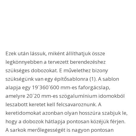
Ezek után lássuk, miként állíthatjuk össze 
legkönnyebben a tervezett berendezéshez 
szükséges dobozokat. E művelethez bizony 
szükségünk van egy építősablonra (1). A sablon 
alapja egy 19´360´600 mm-es faforgácslap, 
amelyre 20´20 mm-es szögalumínium idomokból 
leszabott keretet kell felcsavaroznunk. A 
keretidomokat azonban olyan hosszúra szabjuk le, 
hogy a dobozok hátlapja pontosan közéjük férjen. 
A sarkok merőlegességét is nagyon pontosan 