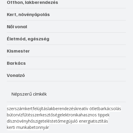
Otthon, lakberendezés
Kert, növényápolás
Női vonal
Életmód, egészség
Kismester
Barkács
Vonalzó
Népszerű címkék
szerszám
kert
felújítás
lakberendezés
kreatív ötlet
barkácsolás
bútor
víz
fűtés
szerkesztőség
elektronika
hasznos tippek
dísznövény
hőszigetelés
tető
megújuló energia
tisztítás
kerti munka
beton
nyár