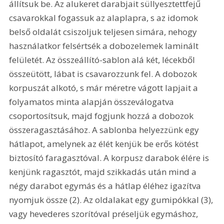
állítsuk be. Az alukeret darabjait süllyesztettfejű 
csavarokkal fogassuk az alaplapra, s az idomok 
belső oldalát csiszoljuk teljesen simára, nehogy 
használatkor felsértsék a dobozelemek laminált 
felületét. Az összeállító-sablon alá két, lécekből 
összeütött, lábat is csavarozzunk fel. A dobozok 
korpuszát alkotó, s már méretre vágott lapjait a 
folyamatos minta alapján összeválogatva 
csoportosítsuk, majd fogjunk hozzá a dobozok 
összeragasztásához. A sablonba helyezzünk egy 
hátlapot, amelynek az élét kenjük be erős kötést 
biztosító faragasztóval. A korpusz darabok élére is 
kenjünk ragasztót, majd szikkadás után mind a 
négy darabot egymás és a hátlap éléhez igazítva 
nyomjuk össze (2). Az oldalakat egy gumipókkal (3), 
vagy hevederes szorítóval préseljük egymáshoz, 