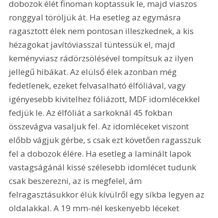
dobozok élét finoman koptassuk le, majd viaszos 
ronggyal töröljük át. Ha esetleg az egymásra 
ragasztott élek nem pontosan illeszkednek, a kis 
hézagokat javítóviasszal tüntessük el, majd 
keményviasz rádörzsölésével tompítsuk az ilyen 
jellegű hibákat. Az elülső élek azonban még 
fedetlenek, ezeket felvasalható élfóliával, vagy 
igényesebb kivitelhez fóliázott, MDF idomlécekkel 
fedjük le. Az élfóliát a sarkoknál 45 fokban 
összevágva vasaljuk fel. Az idomléceket viszont 
előbb vágjuk gérbe, s csak ezt követően ragasszuk 
fel a dobozok élére. Ha esetleg a laminált lapok 
vastagságánál kissé szélesebb idomlécet tudunk 
csak beszerezni, az is megfelel, ám 
felragasztásukkor élük kívülről egy síkba legyen az 
oldalakkal. A 19 mm-nél keskenyebb léceket 