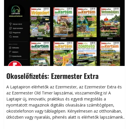
Okoselőfizetés: Ezermester Extra
A Laptapiron elérhetők az Ezermester, az Ezermester Extra és
az Ezermester Old Timer lapszámai, visszamenőleg is! A
Laptapir új, innovatív, praktikus és egyedi megoldás a
L
nyomtatott magazinok digitális olvasására számítógépen,
okostelefonon vagy táblagépen. Kényelmesen az otthonában,
útközben vagy nyaralás, pihenés alatt is elérhetők lapszámaink.
ú
Bárhol, bármikor, akár külföldön élve vagy dolgozva is
B