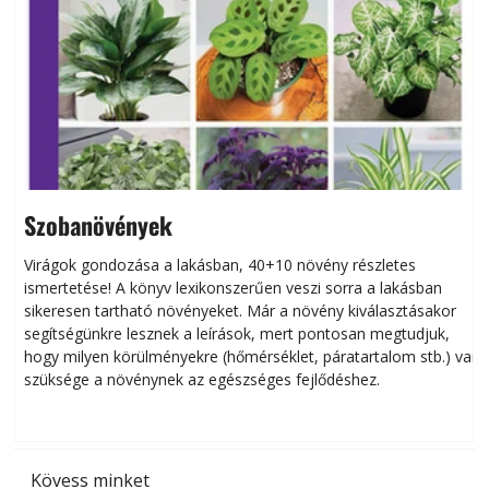
Szobanövények
Virágok gondozása a lakásban, 40+10 növény részletes
ismertetése! A könyv lexikonszerűen veszi sorra a lakásban
s
sikeresen tart­ha­tó növényeket. Már a növény kiválasztásakor
h
segítségünkre lesznek a leírások, mert pontosan megtudjuk,
k
hogy milyen körülményekre (hőmérséklet, páratartalom stb.) van
szüksége a növénynek az egészséges fejlődéshez.
t
Kövess minket