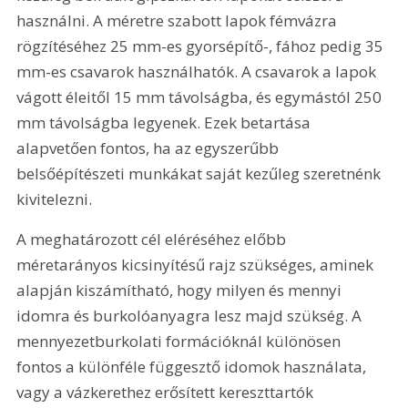
használni. A méretre szabott lapok fémvázra 
rögzítéséhez 25 mm-es gyorsépítő-, fához pedig 35 
mm-es csavarok használhatók. A csavarok a lapok 
vágott éleitől 15 mm távolságba, és egymástól 250 
mm távolságba legyenek. Ezek betartása 
alapvetően fontos, ha az egyszerűbb 
belsőépítészeti munkákat saját kezűleg szeretnénk 
kivitelezni.
A meghatározott cél eléréséhez előbb 
méretarányos kicsinyítésű rajz szükséges, aminek 
alapján kiszámítható, hogy milyen és mennyi 
idomra és burkolóanyagra lesz majd szükség. A 
mennyezetburkolati formációknál különösen 
fontos a különféle függesztő idomok használata, 
vagy a vázkerethez erősített kereszttartók 