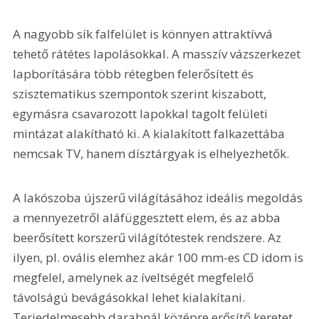
A nagyobb sík falfelület is könnyen attraktívvá 
tehető rátétes lapolásokkal. A masszív vázszerkezet 
lapborítására több rétegben felerősített és 
szisztematikus szempontok szerint kiszabott, 
egymásra csavarozott lapokkal tagolt felületi 
mintázat alakítható ki. A kialakított falkazettába 
nemcsak TV, hanem dísztárgyak is elhelyezhetők.
A lakószoba újszerű világításához ideális megoldás 
a mennyezetről aláfüggesztett elem, és az abba 
beerősített korszerű világítótestek rendszere. Az 
ilyen, pl. ovális elemhez akár 100 mm-es CD idom is 
megfelel, amelynek az íveltségét megfelelő 
távolságú bevágásokkal lehet kialakítani. 
Terjedelmesebb darabnál középre erősítő keretet 