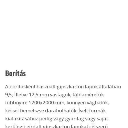
Borítás
A borításként használt gipszkarton lapok általában 
9,5; illetve 12,5 mm vastagok, táblaméretük 
többnyire 1200x2000 mm, könnyen vághatók, 
késsel bemetszve darabolhatók. Ívelt formák 
kialakításához pedig vagy gyárilag vagy saját 
kezűleg beirdalt gipszkarton lapokat célszerű 