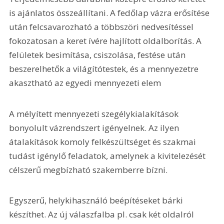
is ajánlatos összeállítani. A fedőlap vázra erősítése 
után felcsavarozható a többszöri nedvesítéssel 
fokozatosan a keret ívére hajlított oldalborítás. A 
felületek besimítása, csiszolása, festése után 
beszerelhetők a világítótestek, és a mennyezetre 
akasztható az egyedi mennyezeti elem
A mélyített mennyezeti szegélykialakítások 
bonyolult vázrendszert igényelnek. Az ilyen 
átalakítások komoly felkészültséget és szakmai 
tudást igénylő feladatok, amelynek a kivitelezését 
célszerű megbízható szakemberre bízni.
Egyszerű, helykihasználó beépítéseket bárki 
készíthet. Az új válaszfalba pl. csak két oldalról 