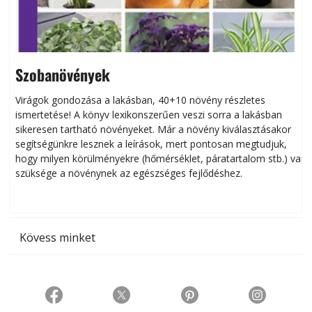
Szobanövények
Virágok gondozása a lakásban, 40+10 növény részletes
ismertetése! A könyv lexikonszerűen veszi sorra a lakásban
s
sikeresen tart­ha­tó növényeket. Már a növény kiválasztásakor
h
segítségünkre lesznek a leírások, mert pontosan megtudjuk,
k
hogy milyen körülményekre (hőmérséklet, páratartalom stb.) van
szüksége a növénynek az egészséges fejlődéshez.
t
Kövess minket