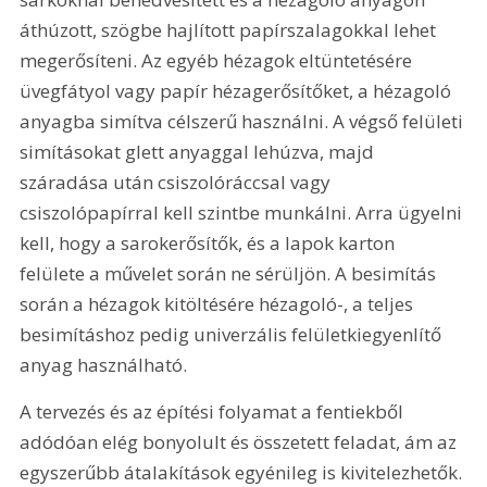
áthúzott, szögbe hajlított papírszalagokkal lehet 
megerősíteni. Az egyéb hézagok eltüntetésére 
üvegfátyol vagy papír hézagerősítőket, a hézagoló 
anyagba simítva célszerű használni. A végső felületi 
simításokat glett anyaggal lehúzva, majd 
száradása után csiszolóráccsal vagy 
csiszolópapírral kell szintbe munkálni. Arra ügyelni 
kell, hogy a sarokerősítők, és a lapok karton 
felülete a művelet során ne sérüljön. A besimítás 
során a hézagok kitöltésére hézagoló-, a teljes 
besimításhoz pedig univerzális felületkiegyenlítő 
anyag használható.
A tervezés és az építési folyamat a fentiekből 
adódóan elég bonyolult és összetett feladat, ám az 
egyszerűbb átalakítások egyénileg is kivitelezhetők. 