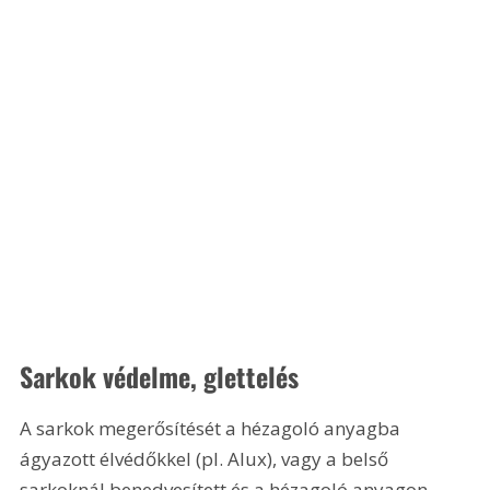
Sarkok védelme, glettelés
A sarkok megerősítését a hézagoló anyagba 
ágyazott élvédőkkel (pl. Alux), vagy a belső 
sarkoknál benedvesített és a hézagoló anyagon 