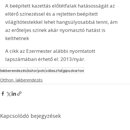
A beépített kazettás előtétfalak hatásosságát az 
eltérő színezéssel és a rejtetten beépített 
világítótestekkel lehet hangsúlyosabbá tenni, ám 
az erőteljes színek akár nyomasztó hatást is 
kelthetnek
A cikk az Ezermester alábbi nyomtatott 
lapszámában érhető el: 2013/nyár.
lakberendezés
bútor
polc
válaszfal
gipszkarton
Otthon, lakberendezés
Kapcsolódó bejegyzések