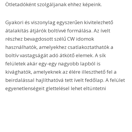
Ötletadóként szolgáljanak ehhez ké­peink.
Gyakori és viszonylag egyszerűen kivitelezhető 
átalakítás átjárók boltívvé formálása. Az ívelt 
részhez bevagdosott szélű CW idomok 
használhatók, amelyekhez csatlakoztathatók a 
boltív vastagságát adó átkötő elemek. A sík 
felületek akár egy-egy nagyobb lapból is 
kivághatók, amelyeknek az élére illeszthető fel a 
beirdalással hajlíthatóvá tett ívelt fedőlap. A felület 
egyenetlenségeit glettelésel lehet eltüntetni