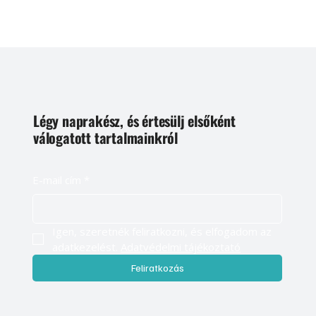
Légy naprakész, és értesülj elsőként
válogatott tartalmainkról
E-mail cím
*
Igen, szeretnék feliratkozni, és elfogadom az 
adatkezelést. 
Adatvédelmi tájékoztató
Feliratkozás