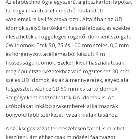
Az alaptechnológia egyszerű, a gipszkarton lapokat 
fa, vagy inkább acéllemezből kialakított 
vázelemekre kell felcsavarozni. Általában az UD 
idomok szélső tartókként használatosak, és ezekbe 
illeszthetők a függőleges rögzítő idomként szolgáló 
CW idomok. Ezek 50, 75 és 100 mm széles, 0,6 mm-
es horganyzott acéllemezből készült 4 m 
hosszúságú idomok. Ezeken kívül használatosak 
még épületszerkezetekhez való rögzítéshez 30 mm 
széles UD idomok, és az álmennyezetek, egyéb alá 
függesztett vázhoz CD 60 mm-es tartóidomok. 
Szegélyeként használhatók UA idomok is. Az 
utóbbiakat inkább szakemberek alkalmazzák 
bonyolultabb szerkezeti vázak kialakításához 
A szükséges vázat természetesen fából is el lehet 
készíteni, ám ehhez csak minőségi faanyagot 