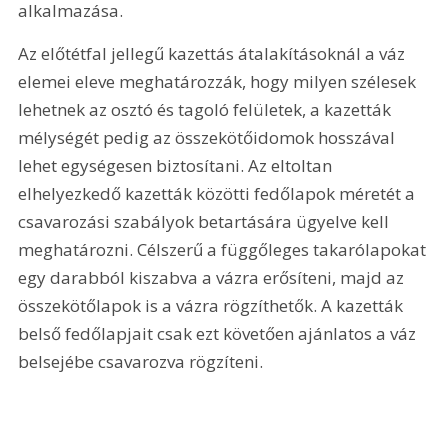
alkalmazása. 
Az előtétfal jellegű kazettás átalakításoknál a váz 
elemei eleve meghatározzák, hogy milyen szélesek 
lehetnek az osztó és tagoló felületek, a kazetták 
mélységét pedig az összekötőidomok hosszával 
lehet egységesen biztosítani. Az eltoltan 
elhelyezkedő kazetták közötti fedőlapok méretét a 
csavarozási szabályok betartására ügyelve kell 
meghatározni. Célszerű a függőleges takarólapokat 
egy darabból kiszabva a vázra erősíteni, majd az 
összekötőlapok is a vázra rögzíthetők. A kazetták 
belső fedőlapjait csak ezt követően ajánlatos a váz 
belsejébe csavarozva rögzíteni.