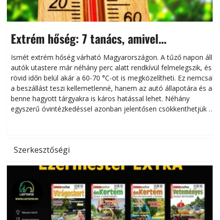
Extrém hőség: 7 tanács, amivel
megóvhatjuk autónkat a nyári károktól
Ismét extrém hőség várható Magyarországon. A tűző napon álló
autók utastere már néhány perc alatt rendkívül felmelegszik, és
rövid időn belül akár a 60-70 °C-ot is megközelítheti. Ez nemcsak
n
a beszállást teszi kellemetlenné, hanem az autó állapotára és a
benne hagyott tárgyakra is káros hatással lehet. Néhány
egyszerű óvintézkedéssel azonban jelentősen csökkenthetjük a
hőség káros hatásait.
l
Szerkesztőségi