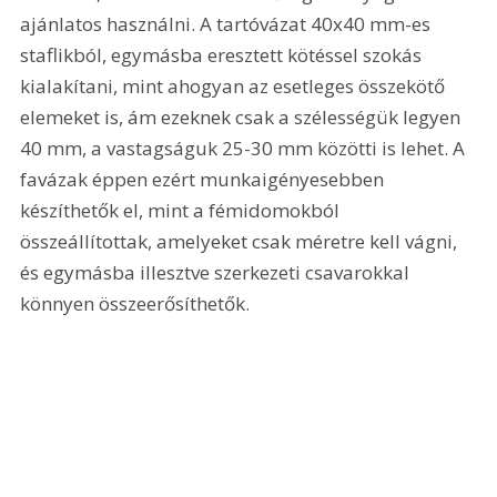
ajánlatos használni. A tartóvázat 40x40 mm-es 
staflikból, egymásba eresztett kötéssel szokás 
kialakítani, mint ahogyan az esetleges összekötő 
elemeket is, ám ezeknek csak a szélességük legyen 
40 mm, a vastagságuk 25-30 mm közötti is lehet. A 
favázak éppen ezért munkaigényesebben 
készíthetők el, mint a fémidomokból 
összeállítottak, amelyeket csak méretre kell vágni, 
és egymásba illesztve szerkezeti csavarokkal 
könnyen összeerősíthetők. 