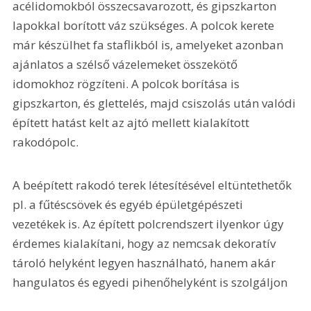
acélidomokból összecsavarozott, és gipszkarton 
lapokkal borított váz szükséges. A polcok kerete 
már készülhet fa staflikból is, amelyeket azonban 
ajánlatos a szélső vázelemeket összekötő 
idomokhoz rögzíteni. A polcok borítása is 
gipszkarton, és glettelés, majd csiszolás után valódi 
épített hatást kelt az ajtó mellett kialakított 
rakodópolc.
A beépített rakodó terek létesítésével eltüntethetők 
pl. a fűtéscsövek és egyéb épületgépészeti 
vezetékek is. Az épített polcrendszert ilyenkor úgy 
érdemes kialakítani, hogy az nemcsak dekoratív 
tároló helyként legyen használható, hanem akár 
hangulatos és egyedi pihenőhelyként is szolgáljon