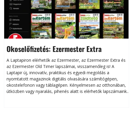
Okoselőfizetés: Ezermester Extra
A Laptapiron elérhetők az Ezermester, az Ezermester Extra és
az Ezermester Old Timer lapszámai, visszamenőleg is! A
Laptapir új, innovatív, praktikus és egyedi megoldás a
L
nyomtatott magazinok digitális olvasására számítógépen,
okostelefonon vagy táblagépen. Kényelmesen az otthonában,
útközben vagy nyaralás, pihenés alatt is elérhetők lapszámaink.
ú
Bárhol, bármikor, akár külföldön élve vagy dolgozva is
B
olvashatók az Ezermester lapszámai. A Laptapir kényelmes
megoldás, mert: – t