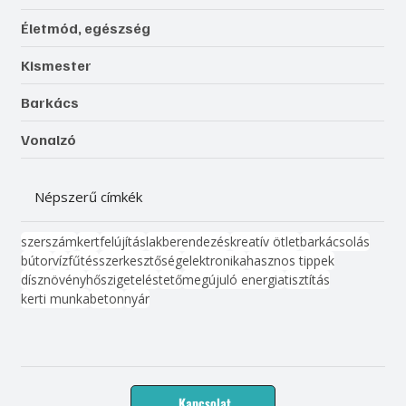
Életmód, egészség
Kismester
Barkács
Vonalzó
Népszerű címkék
szerszám
kert
felújítás
lakberendezés
kreatív ötlet
barkácsolás
bútor
víz
fűtés
szerkesztőség
elektronika
hasznos tippek
dísznövény
hőszigetelés
tető
megújuló energia
tisztítás
kerti munka
beton
nyár
Kapcsolat