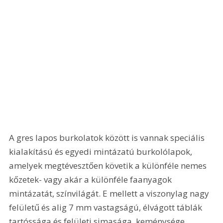
A gres lapos burkolatok között is vannak speciális 
kialakítású és egyedi mintázatú burkolólapok, 
amelyek megtévesztően követik a különféle nemes 
kőzetek- vagy akár a különféle faanyagok 
mintázatát, színvilágát. E mellett a viszonylag nagy 
felületű és alig 7 mm vastagságú, élvágott táblák 
tartóssága és felületi simasága, keménysége 