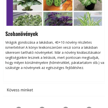
Szobanövények
Virágok gondozása a lakásban, 40+10 növény részletes
ismertetése! A könyv lexikonszerűen veszi sorra a lakásban
s
sikeresen tart­ha­tó növényeket. Már a növény kiválasztásakor
h
segítségünkre lesznek a leírások, mert pontosan megtudjuk,
k
hogy milyen körülményekre (hőmérséklet, páratartalom stb.) van
szüksége a növénynek az egészséges fejlődéshez.
t
Kövess minket