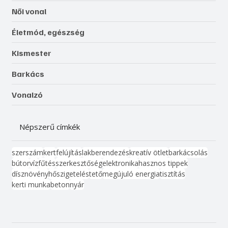
Női vonal
Életmód, egészség
Kismester
Barkács
Vonalzó
Népszerű címkék
szerszám
kert
felújítás
lakberendezés
kreatív ötlet
barkácsolás
bútor
víz
fűtés
szerkesztőség
elektronika
hasznos tippek
dísznövény
hőszigetelés
tető
megújuló energia
tisztítás
kerti munka
beton
nyár