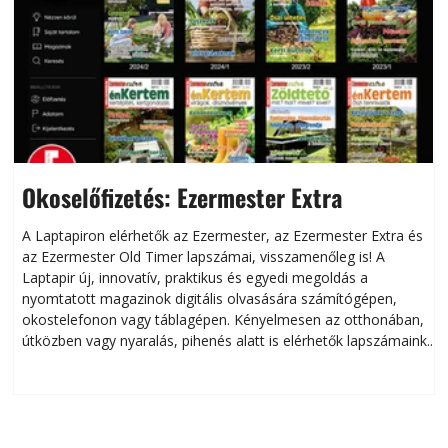
Okoselőfizetés: Ezermester Extra
A Laptapiron elérhetők az Ezermester, az Ezermester Extra és
az Ezermester Old Timer lapszámai, visszamenőleg is! A
Laptapir új, innovatív, praktikus és egyedi megoldás a
L
nyomtatott magazinok digitális olvasására számítógépen,
okostelefonon vagy táblagépen. Kényelmesen az otthonában,
útközben vagy nyaralás, pihenés alatt is elérhetők lapszámaink.
ú
Bárhol, bármikor, akár külföldön élve vagy dolgozva is
B
olvashatók az Ezermester lapszámai. A Laptapir kényelmes
megoldás, mert: – t