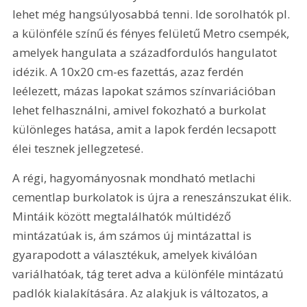
lehet még hangsúlyosabbá tenni. Ide sorolhatók pl. 
a különféle színű és fényes felületű Metro csempék, 
amelyek hangulata a századfordulós hangulatot 
idézik. A 10x20 cm-es fazettás, azaz ferdén 
leélezett, mázas lapokat számos színvariációban 
lehet felhasználni, amivel fokozható a burkolat 
különleges hatása, amit a lapok ferdén lecsapott 
élei tesznek jellegzetesé.
A régi, hagyományosnak mondható metlachi 
cementlap burkolatok is újra a reneszánszukat élik. 
Mintáik között megtalálhatók múltidéző 
mintázatúak is, ám számos új mintázattal is 
gyarapodott a választékuk, amelyek kiválóan 
variálhatóak, tág teret adva a különféle mintázatú 
padlók kialakítására. Az alakjuk is változatos, a 