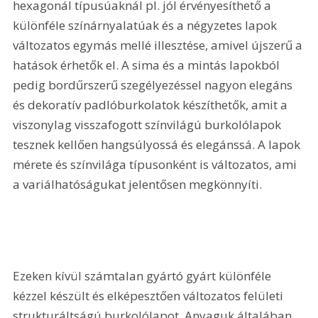
hexagonál típusúaknál pl. jól érvényesíthető a 
különféle színárnyalatúak és a négyzetes lapok 
változatos egymás mellé illesztése, amivel újszerű a 
hatások érhetők el. A sima és a mintás lapokból 
pedig bordűrszerű szegélyezéssel nagyon elegáns 
és dekoratív padlóburkolatok készíthetők, amit a 
viszonylag visszafogott színvilágú burkolólapok 
tesznek kellően hangsúlyossá és elegánssá. A lapok 
mérete és színvilága típusonként is változatos, ami 
a variálhatóságukat jelentősen megkönnyíti.
Ezeken kívül számtalan gyártó gyárt különféle 
kézzel készült és elképesztően változatos felületi 
strukturáltságú burkolólapot. Anyaguk általában 