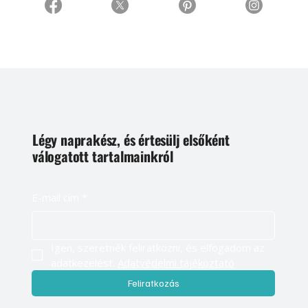
Légy naprakész, és értesülj elsőként
válogatott tartalmainkról
E-mail cím
*
Igen, szeretnék feliratkozni, és elfogadom az 
adatkezelést. 
Adatvédelmi tájékoztató
Feliratkozás