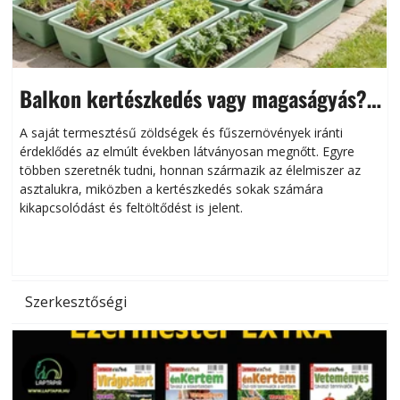
Balkon kertészkedés vagy magaságyás?
Helytakarékos kertészkedés
A saját termesztésű zöldségek és fűszernövények iránti
érdeklődés az elmúlt években látványosan megnőtt. Egyre
többen szeretnék tudni, honnan származik az élelmiszer az
l
asztalukra, miközben a kertészkedés sokak számára
kikapcsolódást és feltöltődést is jelent.
é
d
Szerkesztőségi