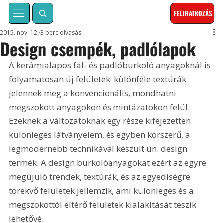
FELIRATKOZÁS
2015. nov. 12.
3 perc olvasás
Design csempék, padlólapok
A kerámialapos fal- és padlóburkoló anyagoknál is 
folyamatosan új felületek, különféle textúrák 
jelennek meg a konvencionális, mondhatni 
megszokott anyagokon és mintázatokon felül. 
Ezeknek a változatoknak egy része kifejezetten 
különleges látványelem, és egyben korszerű, a 
legmodernebb technikával készült ún. design 
termék. A design burkolóanyagokat ezért az egyre 
megújuló trendek, textúrák, és az egyediségre 
törekvő felületek jellemzik, ami különleges és a 
megszokottól eltérő felületek kialakítását teszik 
lehetővé.