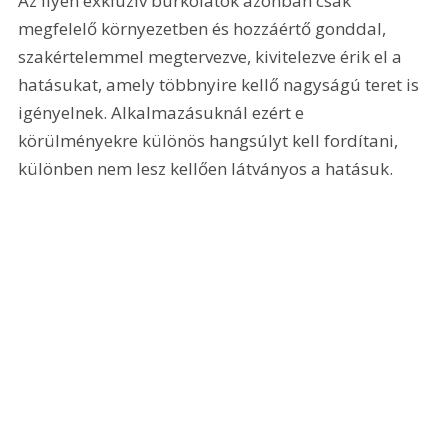
Az ilyen exkluzív burkolatok azonban csak 
megfelelő környezetben és hozzáértő gonddal, 
szakértelemmel megtervezve, kivitelezve érik el a 
hatásukat, amely többnyire kellő nagyságú teret is 
igényelnek. Alkalmazásuknál ezért e 
körülményekre különös hangsúlyt kell fordítani, 
különben nem lesz kellően látványos a hatásuk.