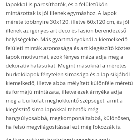
lapokkal is párosíthatók, és a felületükön 
mintázottak is jól illenek egymáshoz. A lapok 
mérete többnyire 30x120, illetve 60x120 cm, és jól 
illenek az igényes art deco és fasion berendezésű 
helyiségekbe. Más gyártmányoknál a kiemelkedő 
felületi minták azonossága és azt kiegészítő köztes 
lapok motívumai, azok fényes máza adja meg a 
dekoratív hatásukat. Megint másoknál a méretes 
burkolólapok fénytelen simasága és a lap síkjából 
kiemelkedő, illetve abba mélyített különféle méretű 
és formájú mintázata, illetve ezek árnyéka adja 
meg a burkolat meghökkentő szépségét, amit a 
kiegészítő sima lapokkal tehetők még 
hangsúlyosabbá, megkomponáltabbá, különösen, 
ha felső megvilágosítással ezt még fokozzák is.