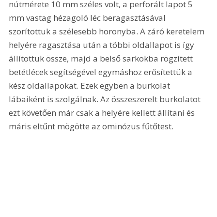
nútmérete 10 mm széles volt, a perforált lapot 5 
mm vastag hézagoló léc beragasztásával 
szorítottuk a szélesebb horonyba. A záró keretelem 
helyére ragasztása után a többi oldallapot is így 
állítottuk össze, majd a belső sarkokba rögzített 
betétlécek segítségével egymáshoz erősítettük a 
kész oldallapokat. Ezek egyben a burkolat 
lábaiként is szolgálnak. Az összeszerelt burkolatot 
ezt követően már csak a helyére kellett állítani és 
máris eltűnt mögötte az ominózus fűtőtest.