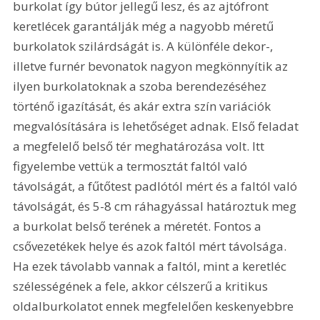
burkolat így bútor jellegű lesz, és az ajtófront 
keretlécek garantálják még a nagyobb méretű 
burkolatok szilárdságát is. A különféle dekor-, 
illetve furnér bevonatok nagyon megkönnyítik az 
ilyen burkolatoknak a szoba berendezéséhez 
történő igazítását, és akár extra szín variációk 
megvalósítására is lehetőséget adnak. Első feladat 
a megfelelő belső tér meghatározása volt. Itt 
figyelembe vettük a termosztát faltól való 
távolságát, a fűtőtest padlótól mért és a faltól való 
távolságát, és 5-8 cm ráhagyással határoztuk meg 
a burkolat belső terének a méretét. Fontos a 
csővezetékek helye és azok faltól mért távolsága. 
Ha ezek távolabb vannak a faltól, mint a keretléc 
szélességének a fele, akkor célszerű a kritikus 
oldalburkolatot ennek megfelelően keskenyebbre 