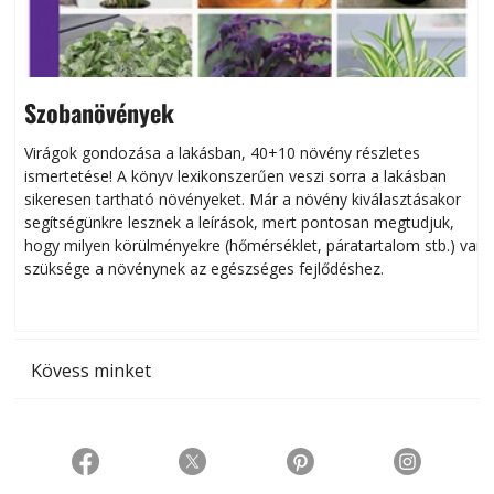
Szobanövények
Virágok gondozása a lakásban, 40+10 növény részletes
ismertetése! A könyv lexikonszerűen veszi sorra a lakásban
s
sikeresen tart­ha­tó növényeket. Már a növény kiválasztásakor
h
segítségünkre lesznek a leírások, mert pontosan megtudjuk,
k
hogy milyen körülményekre (hőmérséklet, páratartalom stb.) van
szüksége a növénynek az egészséges fejlődéshez.
t
Kövess minket