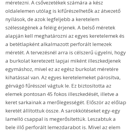
méretezni. A csővezetékek számára a kész 
oldalelemen utólag is kifűrészelhetők az átvezető 
nyílások, de azok legfeljebb a keretelem 
szélességének a feléig érjenek. A belső méretek 
alapján kell meghatározni az egyes keretelemek és 
a betétlapként alkalmazott perforált lemezek 
méretét. A tervezésnél arra is célszerű ügyelni, hogy 
a burkolat keretezett lapjai miként illeszkedjenek 
egymáshoz, mivel ez az egész burkolat méretére 
kihatással van. Az egyes keretelemeket párosítva, 
gérvágó fűrésszel vágtuk le. Ez biztosította az 
elemek pontosan 45 fokos illeszkedését, illetve a 
keret sarkainak a merőlegességét. Először az előlap 
keretét állítottuk össze. A sarokkötéseket egy-egy 
lamelló csappal is megerősítettük. Leszabtuk a 
bele illő perforált lemezdarabot is. Mivel az elem 