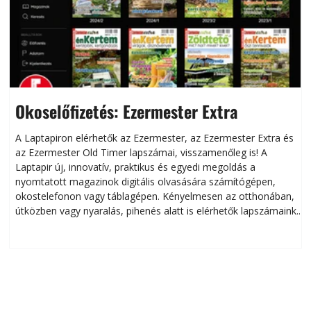
Okoselőfizetés: Ezermester Extra
A Laptapiron elérhetők az Ezermester, az Ezermester Extra és
az Ezermester Old Timer lapszámai, visszamenőleg is! A
Laptapir új, innovatív, praktikus és egyedi megoldás a
L
nyomtatott magazinok digitális olvasására számítógépen,
okostelefonon vagy táblagépen. Kényelmesen az otthonában,
útközben vagy nyaralás, pihenés alatt is elérhetők lapszámaink.
ú
Bárhol, bármikor, akár külföldön élve vagy dolgozva is
B
olvashatók az Ezermester lapszámai. A Laptapir kényelmes
megoldás, mert: – t