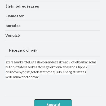
Életmód, egészség
Kismester
Barkács
Vonalzó
Népszerű címkék
szerszám
kert
felújítás
lakberendezés
kreatív ötlet
barkácsolás
bútor
víz
fűtés
szerkesztőség
elektronika
hasznos tippek
dísznövény
hőszigetelés
tető
megújuló energia
tisztítás
kerti munka
beton
nyár
Kapcsolat