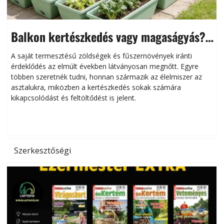
Balkon kertészkedés vagy magaságyás?
Helytakarékos kertészkedés
A saját termesztésű zöldségek és fűszernövények iránti
érdeklődés az elmúlt években látványosan megnőtt. Egyre
többen szeretnék tudni, honnan származik az élelmiszer az
l
asztalukra, miközben a kertészkedés sokak számára
kikapcsolódást és feltöltődést is jelent.
é
d
Szerkesztőségi