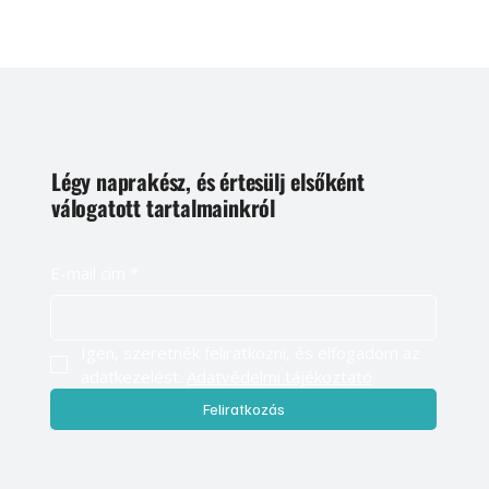
Légy naprakész, és értesülj elsőként
válogatott tartalmainkról
E-mail cím
*
Igen, szeretnék feliratkozni, és elfogadom az 
adatkezelést. 
Adatvédelmi tájékoztató
Feliratkozás