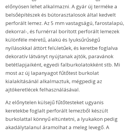
előnyösen lehet alkalmazni. A gyár új terméke a 
belsőépítészek és bútorasztalosok által kedvelt 
perforált lemez. Az 5 mm vastagságú, farostalapú, 
dekorral-, és furnérral borított perforált lemezek 
különféle méretű, alakú és lyuksűrűségű 
nyílásokkal áttört felületűek, és keretbe foglalva 
dekoratív látványt nyújtanak ajtók, paravánok 
betétlapjaiként, egyedi falburkolatokként stb. Mi 
most az új lapanyagot fűtőtest burkolat 
kialakításánál alkalmaztuk, mégpedig az 
ajtókeretlécek felhasználásával.
Az előnytelen külsejű fűtőtesteket ugyanis 
keretekbe foglalt perforált lemezből készült 
burkolattal könnyű eltüntetni, a lyukakon pedig 
akadálytalanul áramolhat a meleg levegő. A 