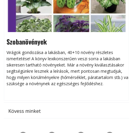
Szobanövények
Virágok gondozása a lakásban, 40+10 növény részletes
ismertetése! A könyv lexikonszerűen veszi sorra a lakásban
s
sikeresen tart­ha­tó növényeket. Már a növény kiválasztásakor
h
segítségünkre lesznek a leírások, mert pontosan megtudjuk,
k
hogy milyen körülményekre (hőmérséklet, páratartalom stb.) van
szüksége a növénynek az egészséges fejlődéshez.
t
Kövess minket