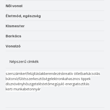
Női vonal
Életmód, egészség
Kismester
Barkács
Vonalzó
Népszerű címkék
szerszám
kert
felújítás
lakberendezés
kreatív ötlet
barkácsolás
bútor
víz
fűtés
szerkesztőség
elektronika
hasznos tippek
dísznövény
hőszigetelés
tető
megújuló energia
tisztítás
kerti munka
beton
nyár