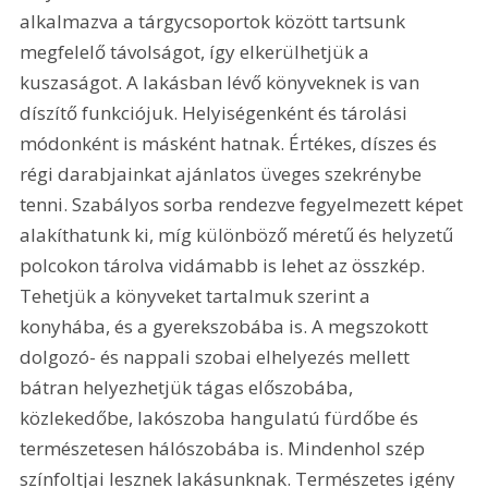
alkalmazva a tárgycsoportok között tartsunk 
megfelelő távolságot, így elkerülhetjük a 
kuszaságot. A lakásban lévő könyveknek is van 
díszítő funkciójuk. Helyiségenként és tárolási 
módonként is másként hatnak. Értékes, díszes és 
régi darabjainkat ajánlatos üveges szekrénybe 
tenni. Szabályos sorba rendezve fegyelmezett képet 
alakíthatunk ki, míg különböző méretű és helyzetű 
polcokon tárolva vidámabb is lehet az összkép. 
Tehetjük a könyveket tartalmuk szerint a 
konyhába, és a gyerekszobába is. A megszokott 
dolgozó- és nappali szobai elhelyezés mellett 
bátran helyezhetjük tágas előszobába, 
közlekedőbe, lakószoba hangulatú fürdőbe és 
természetesen hálószobába is. Mindenhol szép 
színfoltjai lesznek lakásunknak. Természetes igény 