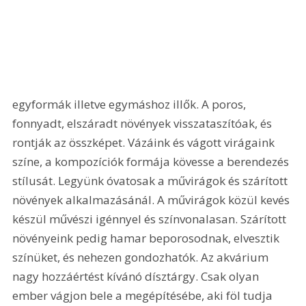
egyformák illetve egymáshoz illők. A poros, 
fonnyadt, elszáradt növények visszataszítóak, és 
rontják az összképet. Vázáink és vágott virágaink 
színe, a kompozíciók formája kövesse a berendezés 
stílusát. Legyünk óvatosak a művirágok és szárított 
növények alkalmazásánál. A művirágok közül kevés 
készül művészi igénnyel és színvonalasan. Szárított 
növényeink pedig hamar beporosodnak, elvesztik 
színüket, és nehezen gondozhatók. Az akvárium 
nagy hozzáértést kívánó dísztárgy. Csak olyan 
ember vágjon bele a megépítésébe, aki föl tudja 