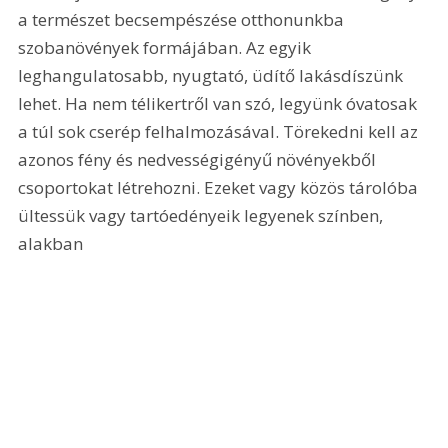
a természet becsempészése otthonunkba 
szobanövények formájában. Az egyik 
leghangulatosabb, nyugtató, üdítő lakásdíszünk 
lehet. Ha nem télikertről van szó, legyünk óvatosak 
a túl sok cserép felhalmozásával. Törekedni kell az 
azonos fény és nedvességigényű növényekből 
csoportokat létrehozni. Ezeket vagy közös tárolóba 
ültessük vagy tartóedényeik legyenek színben, 
alakban 