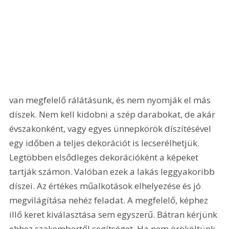
van megfelelő rálátásunk, és nem nyomják el más 
díszek. Nem kell kidobni a szép darabokat, de akár 
évszakonként, vagy egyes ünnepkörök díszítésével 
egy időben a teljes dekorációt is lecserélhetjük. 
Legtöbben elsődleges dekorációként a képeket 
tartják számon. Valóban ezek a lakás leggyakoribb 
díszei. Az értékes műalkotások elhelyezése és jó 
megvilágítása nehéz feladat. A megfelelő, képhez 
illő keret kiválasztása sem egyszerű. Bátran kérjünk 
ehhez szakembertől segítséget. Ha nem örököltünk 