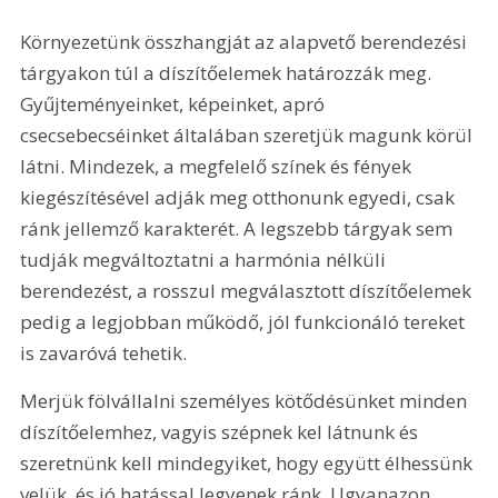
Környezetünk összhangját az alapvető berendezési 
tárgyakon túl a díszítőelemek határozzák meg. 
Gyűjteményeinket, képeinket, apró 
csecsebecséinket általában szeretjük magunk körül 
látni. Mindezek, a megfelelő színek és fények 
kiegészítésével adják meg otthonunk egyedi, csak 
ránk jellemző karakterét. A legszebb tárgyak sem 
tudják megváltoztatni a harmónia nélküli 
berendezést, a rosszul megválasztott díszítőelemek 
pedig a legjobban működő, jól funkcionáló tereket 
is zavaróvá tehetik.
Merjük fölvállalni személyes kötődésünket minden 
díszítőelemhez, vagyis szépnek kel látnunk és 
szeretnünk kell mindegyiket, hogy együtt élhessünk 
velük, és jó hatással legyenek ránk. Ugyanazon 