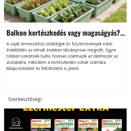
Balkon kertészkedés vagy magaságyás?
Helytakarékos kertészkedés
A saját termesztésű zöldségek és fűszernövények iránti
érdeklődés az elmúlt években látványosan megnőtt. Egyre
többen szeretnék tudni, honnan származik az élelmiszer az
l
asztalukra, miközben a kertészkedés sokak számára
kikapcsolódást és feltöltődést is jelent.
é
d
Szerkesztőségi