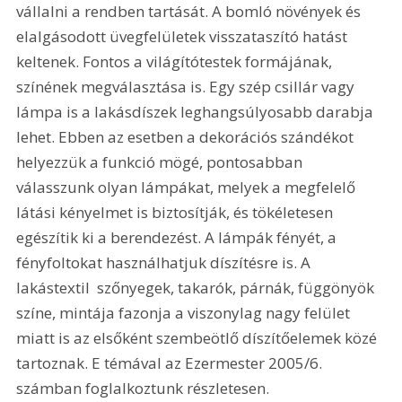
vállalni a rendben tartását. A bomló növények és 
elalgásodott üvegfelületek visszataszító hatást 
keltenek. Fontos a világítótestek formájának, 
színének megválasztása is. Egy szép csillár vagy 
lámpa is a lakásdíszek leghangsúlyosabb darabja 
lehet. Ebben az esetben a dekorációs szándékot 
helyezzük a funkció mögé, pontosabban 
válasszunk olyan lámpákat, melyek a megfelelő 
látási kényelmet is biztosítják, és tökéletesen 
egészítik ki a berendezést. A lámpák fényét, a 
fényfoltokat használhatjuk díszítésre is. A 
lakástextil  szőnyegek, takarók, párnák, függönyök  
színe, mintája fazonja a viszonylag nagy felület 
miatt is az elsőként szembeötlő díszítőelemek közé 
tartoznak. E témával az Ezermester 2005/6. 
számban foglalkoztunk részletesen. 