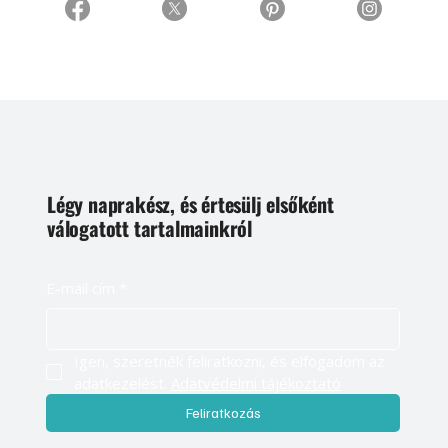
Légy naprakész, és értesülj elsőként
válogatott tartalmainkról
E-mail cím
*
Igen, szeretnék feliratkozni, és elfogadom az 
adatkezelést. 
Adatvédelmi tájékoztató
Feliratkozás