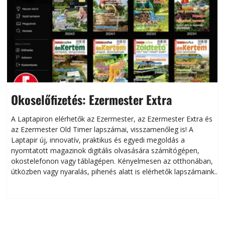
Okoselőfizetés: Ezermester Extra
A Laptapiron elérhetők az Ezermester, az Ezermester Extra és
az Ezermester Old Timer lapszámai, visszamenőleg is! A
Laptapir új, innovatív, praktikus és egyedi megoldás a
L
nyomtatott magazinok digitális olvasására számítógépen,
okostelefonon vagy táblagépen. Kényelmesen az otthonában,
útközben vagy nyaralás, pihenés alatt is elérhetők lapszámaink.
ú
Bárhol, bármikor, akár külföldön élve vagy dolgozva is
B
olvashatók az Ezermester lapszámai. A Laptapir kényelmes
megoldás, mert: – t