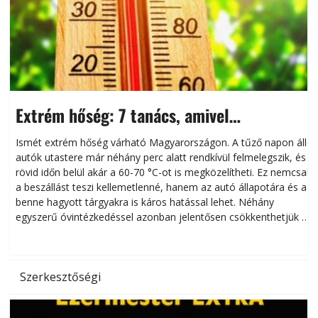
Extrém hőség: 7 tanács, amivel
megóvhatjuk autónkat a nyári károktól
Ismét extrém hőség várható Magyarországon. A tűző napon álló
autók utastere már néhány perc alatt rendkívül felmelegszik, és
rövid időn belül akár a 60-70 °C-ot is megközelítheti. Ez nemcsak
n
a beszállást teszi kellemetlenné, hanem az autó állapotára és a
benne hagyott tárgyakra is káros hatással lehet. Néhány
egyszerű óvintézkedéssel azonban jelentősen csökkenthetjük a
hőség káros hatásait.
l
Szerkesztőségi