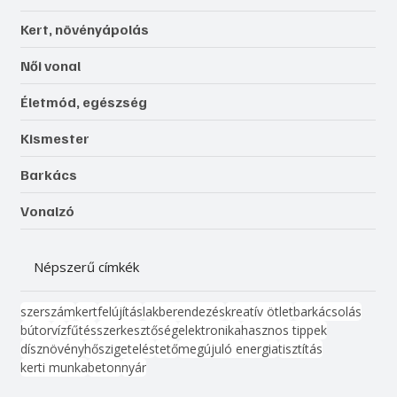
Kert, növényápolás
Női vonal
Életmód, egészség
Kismester
Barkács
Vonalzó
Népszerű címkék
szerszám
kert
felújítás
lakberendezés
kreatív ötlet
barkácsolás
bútor
víz
fűtés
szerkesztőség
elektronika
hasznos tippek
dísznövény
hőszigetelés
tető
megújuló energia
tisztítás
kerti munka
beton
nyár