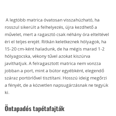
 A legtöbb matrica óvatosan visszahúzható, ha 
rosszul sikerült a felhelyezés, újra kezdhető a 
művelet, mert a ragasztó csak néhány óra elteltével 
éri el teljes erejét. Ritkán keletkeznek hólyagok, ha 
15-20 cm-ként haladunk, de ha mégis marad 1-2 
hólyagocska, vékony tűvel azokat kiszúrva 
javíthatjuk. A felragasztott matrica nem vonzza 
jobban a port, mint a bútor egyébként, elegendő 
száraz portörlővel tisztítani. Hosszú ideig megőrzi 
a fényét, de a közvetlen napsugárzásnak ne tegyük 
ki.
Öntapadós tapétafajták