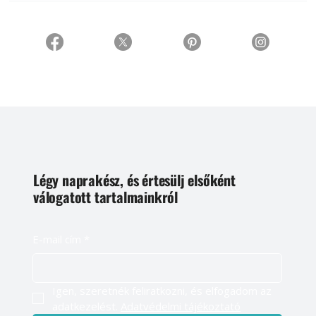
Légy naprakész, és értesülj elsőként
válogatott tartalmainkról
E-mail cím
*
Igen, szeretnék feliratkozni, és elfogadom az 
adatkezelést. 
Adatvédelmi tájékoztató