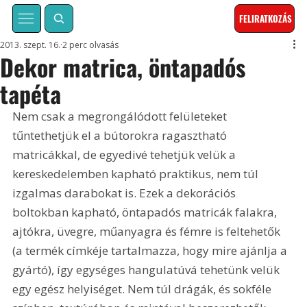
FELIRATKOZÁS
2013. szept. 16.
2 perc olvasás
Dekor matrica, öntapadós
tapéta
Nem csak a megrongálódott felületeket 
tűntethetjük el a bútorokra ragasztható 
matricákkal, de egyedivé tehetjük velük a 
kereskedelemben kapható praktikus, nem túl 
izgalmas darabokat is. Ezek a dekorációs 
boltokban kapható, öntapadós matricák falakra, 
ajtókra, üvegre, műanyagra és fémre is feltehetők 
(a termék címkéje tartalmazza, hogy mire ajánlja a 
gyártó), így egységes hangulatúvá tehetünk velük 
egy egész helyiséget. Nem túl drágák, és sokféle 