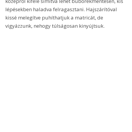
középről kifelé simítva lehet buborékmentesen, kis 
lépésekben haladva felragasztani. Hajszárítóval 
kissé melegítve puhíthatjuk a matricát, de 
vigyázzunk, nehogy túlságosan kinyújtsuk.