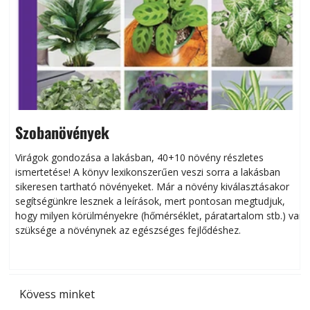
Szobanövények
Virágok gondozása a lakásban, 40+10 növény részletes
ismertetése! A könyv lexikonszerűen veszi sorra a lakásban
s
sikeresen tart­ha­tó növényeket. Már a növény kiválasztásakor
h
segítségünkre lesznek a leírások, mert pontosan megtudjuk,
k
hogy milyen körülményekre (hőmérséklet, páratartalom stb.) van
szüksége a növénynek az egészséges fejlődéshez.
t
Kövess minket