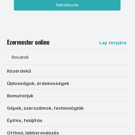
Feliratkozás
Ezermester online
Lap tetejére
Rovatok
Közérdekű
Újdonságok, érdekességek
Bemutatjuk
Gépek, szerszámok, technológiák
Építés, felújítás
Otthon, lakberendezés