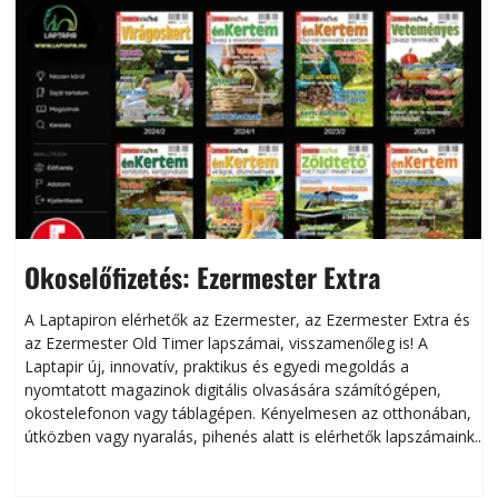
Okoselőfizetés: Ezermester Extra
A Laptapiron elérhetők az Ezermester, az Ezermester Extra és
az Ezermester Old Timer lapszámai, visszamenőleg is! A
Laptapir új, innovatív, praktikus és egyedi megoldás a
L
nyomtatott magazinok digitális olvasására számítógépen,
okostelefonon vagy táblagépen. Kényelmesen az otthonában,
útközben vagy nyaralás, pihenés alatt is elérhetők lapszámaink.
ú
Bárhol, bármikor, akár külföldön élve vagy dolgozva is
B
olvashatók az Ezermester lapszámai. A Laptapir kényelmes