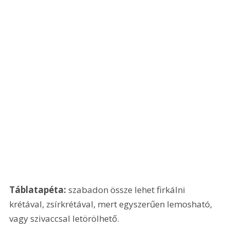
Táblatapéta:
 szabadon össze lehet firkálni 
krétával, zsírkrétával, mert egyszerűen lemosható, 
vagy szivaccsal letörölhető. 