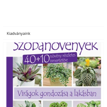
megoldás, mert: – t
Kiadványaink