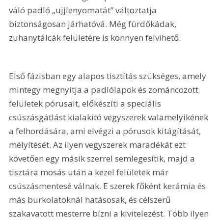
váló padló „ujjlenyomatát” változtatja 
biztonságosan járhatóvá. Még fürdőkádak, 
zuhanytálcák felületére is könnyen felvihető.
Első fázisban egy alapos tisztítás szükséges, amely 
mintegy megnyitja a padlólapok és zománcozott 
felületek pórusait, előkészíti a speciális 
csúszásgátlást kialakító vegyszerek valamelyikének 
a felhordására, ami elvégzi a pórusok kitágítását, 
mélyítését. Az ilyen vegyszerek maradékát ezt 
követően egy másik szerrel semlegesítik, majd a 
tisztára mosás után a kezel felületek már 
csúszásmentesé válnak. E szerek főként kerámia és 
más burkolatoknál hatásosak, és célszerű 
szakavatott mesterre bízni a kivitelezést. Több ilyen 