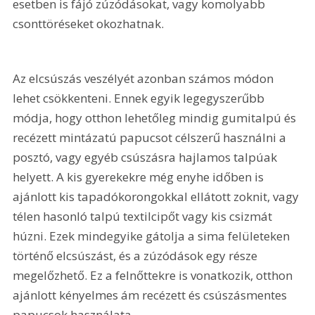
esetben is fájó zúzódásokat, vagy komolyabb 
csonttöréseket okozhatnak.
Az elcsúszás veszélyét azonban számos módon 
lehet csökkenteni. Ennek egyik legegyszerűbb 
módja, hogy otthon lehetőleg mindig gumitalpú és 
recézett mintázatú papucsot célszerű használni a 
posztó, vagy egyéb csúszásra hajlamos talpúak 
helyett. A kis gyerekekre még enyhe időben is 
ajánlott kis tapadókorongokkal ellátott zoknit, vagy 
télen hasonló talpú textilcipőt vagy kis csizmát 
húzni. Ezek mindegyike gátolja a sima felületeken 
történő elcsúszást, és a zúzódások egy része 
megelőzhető. Ez a felnőttekre is vonatkozik, otthon 
ajánlott kényelmes ám recézett és csúszásmentes 
papucsok használata.