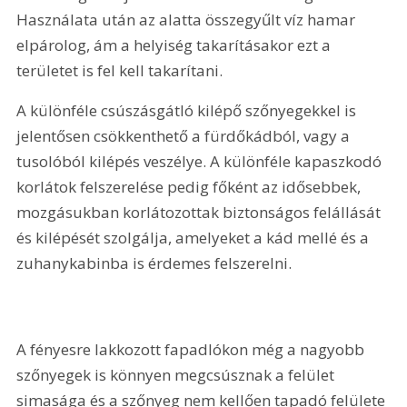
Használata után az alatta összegyűlt víz hamar 
elpárolog, ám a helyiség takarításakor ezt a 
területet is fel kell takarítani.
A különféle csúszásgátló kilépő szőnyegekkel is 
jelentősen csökkenthető a fürdőkádból, vagy a 
tusolóból kilépés veszélye. A különféle kapaszkodó 
korlátok felszerelése pedig főként az idősebbek, 
mozgásukban korlátozottak biztonságos felállását 
és kilépését szolgálja, amelyeket a kád mellé és a 
zuhanykabinba is érdemes felszerelni.
A fényesre lakkozott fapadlókon még a nagyobb 
szőnyegek is könnyen megcsúsznak a felület 
simasága és a szőnyeg nem kellően tapadó felülete 