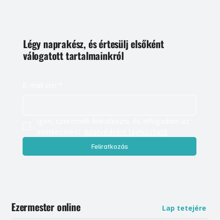
Légy naprakész, és értesülj elsőként
válogatott tartalmainkról
E-mail cím
*
Igen, szeretnék feliratkozni, és elfogadom az 
adatkezelést. 
Adatvédelmi tájékoztató
Feliratkozás
Ezermester online
Lap tetejére