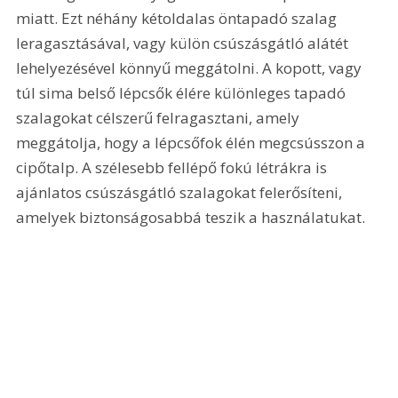
miatt. Ezt néhány kétoldalas öntapadó szalag 
leragasztásával, vagy külön csúszásgátló alátét 
lehelyezésével könnyű meggátolni. A kopott, vagy 
túl sima belső lépcsők élére különleges tapadó 
szalagokat célszerű felragasztani, amely 
meggátolja, hogy a lépcsőfok élén megcsússzon a 
cipőtalp. A szélesebb fellépő fokú létrákra is 
ajánlatos csúszásgátló szalagokat felerősíteni, 
amelyek biztonságosabbá teszik a használatukat.