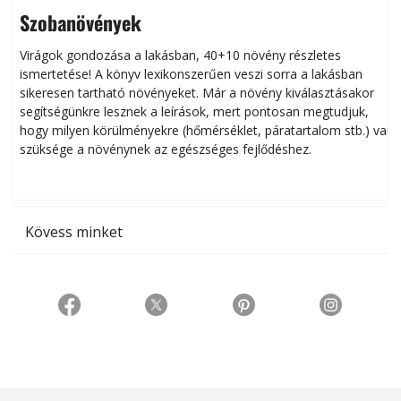
Szobanövények
Virágok gondozása a lakásban, 40+10 növény részletes
ismertetése! A könyv lexikonszerűen veszi sorra a lakásban
s
sikeresen tart­ha­tó növényeket. Már a növény kiválasztásakor
h
segítségünkre lesznek a leírások, mert pontosan megtudjuk,
k
hogy milyen körülményekre (hőmérséklet, páratartalom stb.) van
szüksége a növénynek az egészséges fejlődéshez.
t
Kövess minket