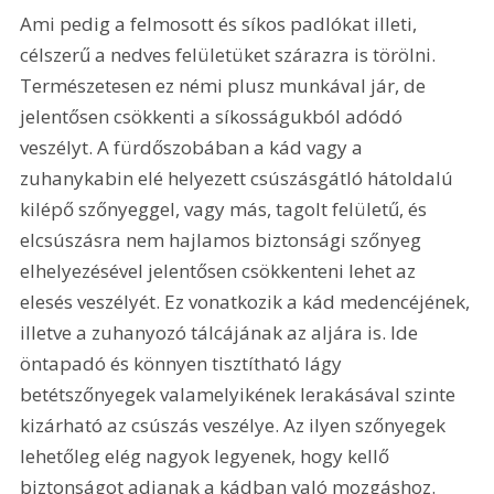
Ami pedig a felmosott és síkos padlókat illeti, 
célszerű a nedves felületüket szárazra is törölni. 
Természetesen ez némi plusz munkával jár, de 
jelentősen csökkenti a síkosságukból adódó 
veszélyt. A fürdőszobában a kád vagy a 
zuhanykabin elé helyezett csúszásgátló hátoldalú 
kilépő szőnyeggel, vagy más, tagolt felületű, és 
elcsúszásra nem hajlamos biztonsági szőnyeg 
elhelyezésével jelentősen csökkenteni lehet az 
elesés veszélyét. Ez vonatkozik a kád medencéjének, 
illetve a zuhanyozó tálcájának az aljára is. Ide 
öntapadó és könnyen tisztítható lágy 
betétszőnyegek valamelyikének lerakásával szinte 
kizárható az csúszás veszélye. Az ilyen szőnyegek 
lehetőleg elég nagyok legyenek, hogy kellő 
biztonságot adjanak a kádban való mozgáshoz. 