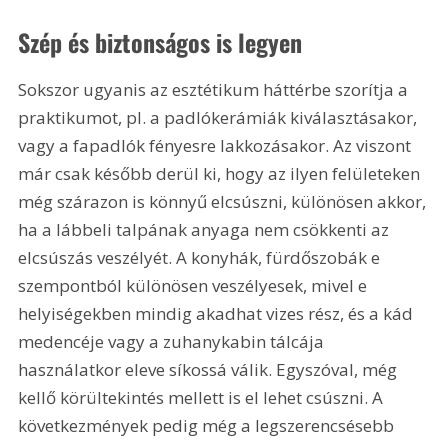
Szép és biztonságos is legyen
Sokszor ugyanis az esztétikum háttérbe szorítja a 
praktikumot, pl. a padlókerámiák kiválasztásakor, 
vagy a fapadlók fényesre lakkozásakor. Az viszont 
már csak később derül ki, hogy az ilyen felületeken 
még szárazon is könnyű elcsúszni, különösen akkor, 
ha a lábbeli talpának anyaga nem csökkenti az 
elcsúszás veszélyét. A konyhák, fürdőszobák e 
szempontból különösen veszélyesek, mivel e 
helyiségekben mindig akadhat vizes rész, és a kád 
medencéje vagy a zuhanykabin tálcája 
használatkor eleve síkossá válik. Egyszóval, még 
kellő körültekintés mellett is el lehet csúszni. A 
következmények pedig még a legszerencsésebb 