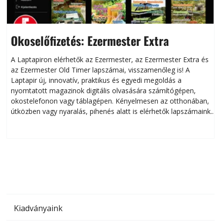
Okoselőfizetés: Ezermester Extra
A Laptapiron elérhetők az Ezermester, az Ezermester Extra és
az Ezermester Old Timer lapszámai, visszamenőleg is! A
Laptapir új, innovatív, praktikus és egyedi megoldás a
L
nyomtatott magazinok digitális olvasására számítógépen,
okostelefonon vagy táblagépen. Kényelmesen az otthonában,
útközben vagy nyaralás, pihenés alatt is elérhetők lapszámaink.
ú
Bárhol, bármikor, akár külföldön élve vagy dolgozva is
B
olvashatók az Ezermester lapszámai. A Laptapir kényelmes
megoldás, mert: – t
Kiadványaink