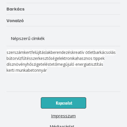
Barkács
Vonalzó
Népszerű címkék
szerszám
kert
felújítás
lakberendezés
kreatív ötlet
barkácsolás
bútor
víz
fűtés
szerkesztőség
elektronika
hasznos tippek
dísznövény
hőszigetelés
tető
megújuló energia
tisztítás
kerti munka
beton
nyár
Kapcsolat
Impresszum
Médiaajánlat