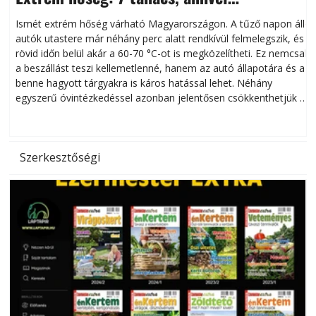
megóvhatjuk autónkat a nyári károktól
Ismét extrém hőség várható Magyarországon. A tűző napon álló
autók utastere már néhány perc alatt rendkívül felmelegszik, és
rövid időn belül akár a 60-70 °C-ot is megközelítheti. Ez nemcsak
n
a beszállást teszi kellemetlenné, hanem az autó állapotára és a
benne hagyott tárgyakra is káros hatással lehet. Néhány
egyszerű óvintézkedéssel azonban jelentősen csökkenthetjük a
hőség káros hatásait.
l
Szerkesztőségi