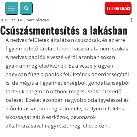
FELIRATKOZÁS
2015. jan. 14.
3 perc olvasás
Csúszásmentesítés a lakásban
A nedves felületek általában csúszósak, és az erre 
figyelmeztető tábla otthoni használata nem szokás. 
A nedves padlók e veszélyéről azonban sokan 
gyakran megfeledkeznek. Ez a veszély ugyan 
nagyban függ a padlók felületének az érdességétől 
is, de mégis a figyelmetlenségből, gondatlanságból 
történik a legtöbb otthoni megcsúszásból eredő 
baleset. Ezeket azonban nagyobb odafigyeléssel és 
előrelátással, no meg különféle, az ilyen felületek 
síkosságát gátló eszközök, bevonatok 
alkalmazásával nagyrészt meg lehet előzni.