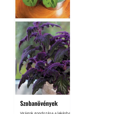
Szobanövények
Virágoskert: k
teraszon, laká
Virágok gondozása a lakásban,