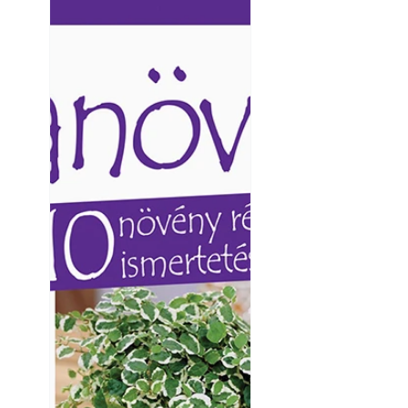
Ezermester lapszámai. A
Ezermester lapszámai
Laptapir kényelmes megoldás,
Laptapir kényelmes 
mert: – t
mert: – t