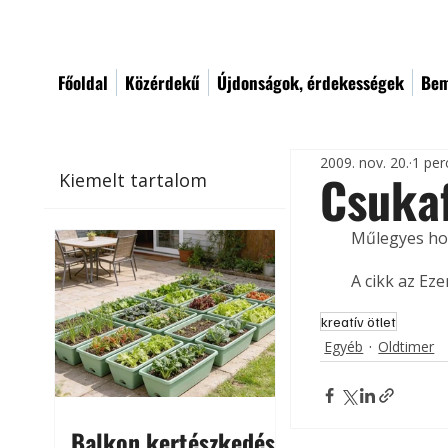
Főoldal
Közérdekű
Újdonságok, érdekességek
Bem
2009. nov. 20.
1 per
Csuka
Kiemelt tartalom
Műlegyes hor
A cikk az Ez
kreatív ötlet
Egyéb
Oldtimer
Balkon kertészkedés