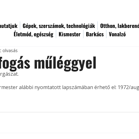
utatjuk
Gépek, szerszámok, technológiák
Otthon, lakberen
Életmód, egészség
Kismester
Barkács
Vonalzó
c olvasás
fogás műléggyel
gászat. 
ermester alábbi nyomtatott lapszámában érhető el: 1972/au