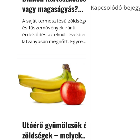
vagy magaságyás?
Kapcsolódó bejeg
Helytakarékos
A saját termesztésű zöldségek
kertészkedés
és fűszernövények iránti
érdeklődés az elmúlt években
látványosan megnőtt. Egyre
többen szeretnék tudni, honnan
származik az élelmiszer az
asztalukra, miközben a
kertészkedés sokak számára
kikapcsolódást és feltöltődést
is jelent.
Utóérő gyümölcsök és
zöldségek – melyek