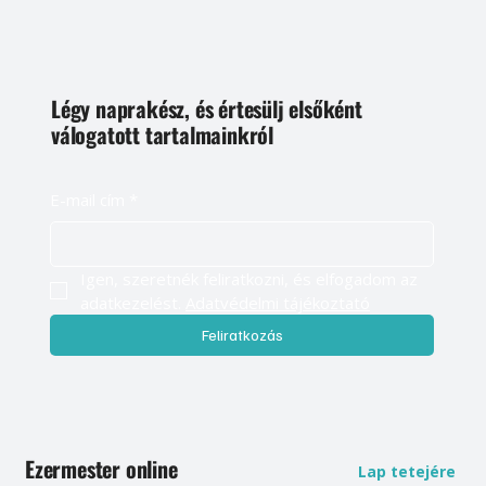
Légy naprakész, és értesülj elsőként
válogatott tartalmainkról
E-mail cím
*
Igen, szeretnék feliratkozni, és elfogadom az 
adatkezelést. 
Adatvédelmi tájékoztató
Feliratkozás
Ezermester online
Lap tetejére