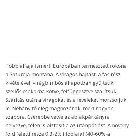
Több alfaja ismert. Európában termesztett rokona 
a Satureja montana. A virágos hajtást, a fás rész 
kivételével, virágbimbós állapotban gyűjtsük, 
szellős csokorba kötve, felfüggesztve szárítsuk. 
Szárítás után a virágokat és a leveleket morzsoljuk 
le. Néhány tő elég maghozónak, mert nagyon 
szapora. Cserépbe vetve az ablakpárkányra 
helyezve, télen is biztosítja az utánpótlást. A növény 
föld feletti része 0,3-2% illóolajat (40-60%-a 