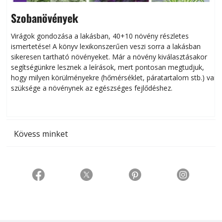
Szobanövények
Virágok gondozása a lakásban, 40+10 növény részletes
ismertetése! A könyv lexikonszerűen veszi sorra a lakásban
s
sikeresen tart­ha­tó növényeket. Már a növény kiválasztásakor
h
segítségünkre lesznek a leírások, mert pontosan megtudjuk,
k
hogy milyen körülményekre (hőmérséklet, páratartalom stb.) van
szüksége a növénynek az egészséges fejlődéshez.
t
Kövess minket