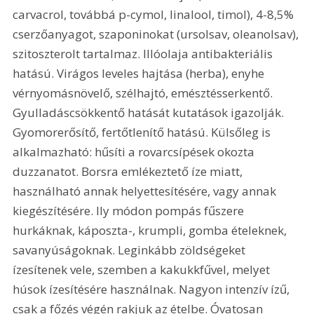
carvacrol, továbbá p-cymol, linalool, timol), 4-8,5% 
cserzőanyagot, szaponinokat (ursolsav, oleanolsav), 
szitoszterolt tartalmaz. Illóolaja antibakteriális 
hatású. Virágos leveles hajtása (herba), enyhe 
vérnyomásnövelő, szélhajtó, emésztésserkentő. 
Gyulladáscsökkentő hatását kutatások igazolják. 
Gyomorerősítő, fertőtlenítő hatású. Külsőleg is 
alkalmazható: hűsíti a rovarcsípések okozta 
duzzanatot. Borsra emlékeztető íze miatt, 
használható annak helyettesítésére, vagy annak 
kiegészítésére. Ily módon pompás fűszere 
hurkáknak, káposzta-, krumpli, gomba ételeknek, 
savanyúságoknak. Leginkább zöldségeket 
ízesítenek vele, szemben a kakukkfűvel, melyet 
húsok ízesítésére használnak. Nagyon intenzív ízű, 
csak a főzés végén rakjuk az ételbe. Óvatosan 