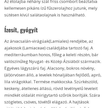
Az étolajba néhány szál friss csombort beáztatva 
kellemesen pikáns ízű fűszerolajhoz jutunk, mely 
sütésen kívül salátaolajnak is használható. 
Ízesít, gyógyít 
Az árvacsalán-virágúak(Lamiales) rendjébe, az 
ajakosok (Lamiaceae) családjába tartozó faj. A 
mediterráumban honos, főleg a keleti részén, bár 
valószínűleg Nyugat- és Közép Ázsiából származik. 
Egyéves lágyszárú faj. Alacsony, bokros növény, 
(ál)örvösen álló, a levelek hónaljában fejlődő, apró, 
lila virágokkal. Termése makkocska. Szürkészöld, 
keskeny, átellenes állású, rövid levélnyelű leveleit 
mindkét oldalát mirigytartó szőrök borítják. Szára 
szögletes, csöves, tövétől elágazó. A hajtások 