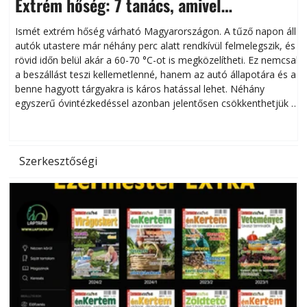
Extrém hőség: 7 tanács, amivel
megóvhatjuk autónkat a nyári károktól
Ismét extrém hőség várható Magyarországon. A tűző napon álló
autók utastere már néhány perc alatt rendkívül felmelegszik, és
rövid időn belül akár a 60-70 °C-ot is megközelítheti. Ez nemcsak
n
a beszállást teszi kellemetlenné, hanem az autó állapotára és a
benne hagyott tárgyakra is káros hatással lehet. Néhány
egyszerű óvintézkedéssel azonban jelentősen csökkenthetjük a
hőség káros hatásait.
l
Szerkesztőségi