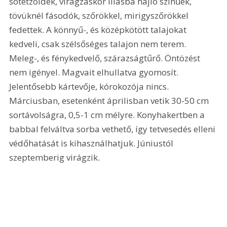
sötétzöldek, virágzáskor lilásba hajló színűek, 
tövüknél fásodók, szőrökkel, mirigyszőrökkel 
fedettek. A könnyű-, és középkötött talajokat 
kedveli, csak szélsőséges talajon nem terem. 
Meleg-, és fénykedvelő, szárazságtűrő. Öntözést 
nem igényel. Magvait elhullatva gyomosít. 
Jelentősebb kártevője, kórokozója nincs. 
Márciusban, esetenként áprilisban vetik 30-50 cm 
sortávolságra, 0,5-1 cm mélyre. Konyhakertben a 
babbal felváltva sorba vethető, így tetvesedés elleni 
védőhatását is kihasználhatjuk. Júniustól 
szeptemberig virágzik. 