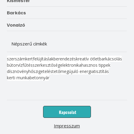
Kismester
Barkács
Vonalzó
Népszerű címkék
szerszám
kert
felújítás
lakberendezés
kreatív ötlet
barkácsolás
bútor
víz
fűtés
szerkesztőség
elektronika
hasznos tippek
dísznövény
hőszigetelés
tető
megújuló energia
tisztítás
kerti munka
beton
nyár
Kapcsolat
Impresszum