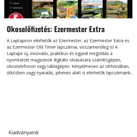
Okoselőfizetés: Ezermester Extra
A Laptapiron elérhetők az Ezermester, az Ezermester Extra és
az Ezermester Old Timer lapszámai, visszamenőleg is! A
Laptapir új, innovatív, praktikus és egyedi megoldás a
L
nyomtatott magazinok digitális olvasására számítógépen,
okostelefonon vagy táblagépen. Kényelmesen az otthonában,
útközben vagy nyaralás, pihenés alatt is elérhetők lapszámaink.
ú
Bárhol, bármikor, akár külföldön élve vagy dolgozva is
B
olvashatók az Ezermester lapszámai. A Laptapir kényelmes
megoldás, mert: – t
Kiadványaink