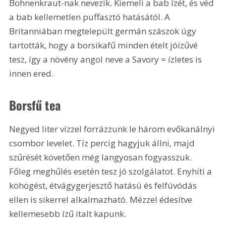
Bohnenkraut-nak nevezik. Kiemeli a bab ízét, és véd 
a bab kellemetlen puffasztó hatásától. A 
Britanniában megtelepült germán szászok úgy 
tartották, hogy a borsikafű minden ételt jóízűvé 
tesz, így a növény angol neve a Savory = ízletes is 
innen ered.
Borsfű tea
Negyed liter vízzel forrázzunk le három evőkanálnyi 
csombor levelet. Tíz percig hagyjuk állni, majd 
szűrését követően még langyosan fogyasszuk. 
Főleg meghűlés esetén tesz jó szolgálatot. Enyhíti a 
köhögést, étvágygerjesztő hatású és felfúvódás 
ellen is sikerrel alkalmazható. Mézzel édesítve 
kellemesebb ízű italt kapunk.