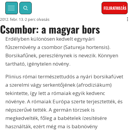
FELIRATKOZÁS
2012. febr. 13.
2 perc olvasás
Csombor: a magyar bors
Erdélyben különösen kedvelt egynyári 
fűszernövény a csombor (Satureja hortensis). 
Borsikafűnek, pereszlénynek is nevezik. Könnyen 
tartható, igénytelen növény. 
Plinius római természettudós a nyári borsikafüvet 
a szerelmi vágy serkentőjének (afrodiziákum) 
tekintette, így lett a rómaiak egyik kedvenc 
növénye. A rómaiak Európa szerte terjesztették, és 
népszerűvé tették. A germán törzsek is 
megkedvelték, főleg a babételek ízesítésére 
használták, ezért még ma is babnövény 