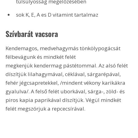
túlsúlyosság megelőzésében
sok K, E, A es D vitamint tartalmaz
Szívbarát vacsora
Kendemagos, medvehagymás tönkölypogácsát 
félbevágunk és mindkét felét 
megkenjük kendermag pástétommal. Az alsó felét 
díszítjük lilahagymával, céklával, sárgarépával, 
fehér jégcsapretekkel, /mindent vékony karikákra 
gyalulva/. A felső felét uborkával, sárga-, zöld- és 
piros kapia paprikával díszítjük. Végül mindkét 
felét megszórjuk a repcecsírával.