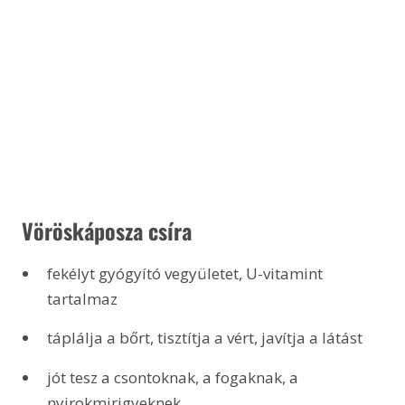
 Vöröskáposza csíra
fekélyt gyógyító vegyületet, U-vitamint 
tartalmaz
táplálja a bőrt, tisztítja a vért, javítja a látást
jót tesz a csontoknak, a fogaknak, a 
nyirokmirigyeknek