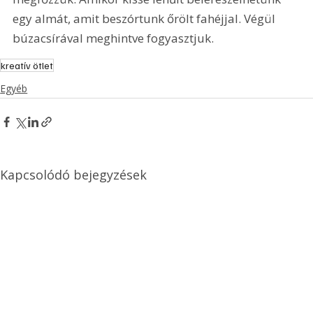
egy almát, amit beszórtunk őrölt fahéjjal. Végül 
búzacsírával meghintve fogyasztjuk.
kreatív ötlet
Egyéb
Kapcsolódó bejegyzések