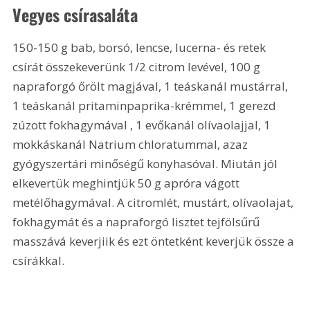
Vegyes csírasaláta 
150-150 g bab, borsó, lencse, lucerna- és retek 
csírát összekeverünk 1/2 citrom levével, 100 g 
napraforgó őrölt magjával, 1 teáskanál mustárral, 
1 teáskanál pritaminpaprika-krémmel, 1 gerezd 
zúzott fokhagymával , 1 evőkanál olívaolajjal, 1 
mokkáskanál Natrium chloratummal, azaz 
gyógyszertári minőségű konyhasóval. Miután jól 
elkevertük meghintjük 50 g apróra vágott 
metélőhagymával. A citromlét, mustárt, olívaolajat, 
fokhagymát és a napraforgó lisztet tejfölsűrű 
masszává keverjiik és ezt öntetként keverjük össze a 
csírákkal.