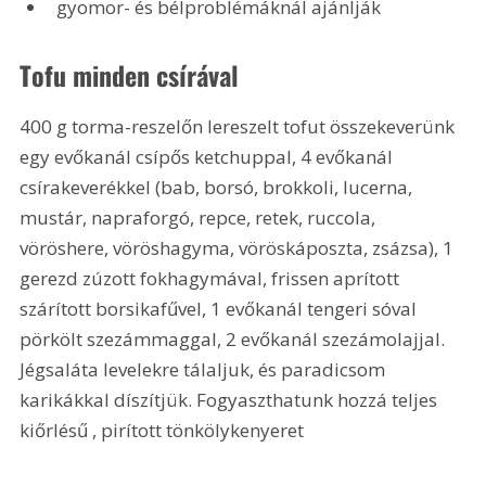
gyomor- és bélproblémáknál ajánlják
Tofu minden csírával
400 g torma-reszelőn lereszelt tofut összekeverünk 
egy evőkanál csípős ketchuppal, 4 evőkanál 
csírakeverékkel (bab, borsó, brokkoli, lucerna, 
mustár, napraforgó, repce, retek, ruccola, 
vöröshere, vöröshagyma, vöröskáposzta, zsázsa), 1 
gerezd zúzott fokhagymával, frissen aprított 
szárított borsikafűvel, 1 evőkanál tengeri sóval 
pörkölt szezámmaggal, 2 evőkanál szezámolajjal. 
Jégsaláta levelekre tálaljuk, és paradicsom 
karikákkal díszítjük. Fogyaszthatunk hozzá teljes 
kiőrlésű , pirított tönkölykenyeret