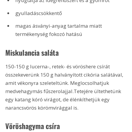
nyugtatja az idegrendszert és a gyomrot
gyulladáscsökkentő
magas ásványi-anyag tartalma miatt 
termékenység fokozó hatású
Miskulancia saláta
150-150 g lucerna-, retek- és vöröshere csírát 
összekeverünk 150 g halványított cikória salátával, 
amit vékonyra szeleteltünk. Meglocsolhatjuk 
medvehagymás fűszerolajjal.Tetejére ültethetünk 
egy katang kóró virágot, de élénkíthetjük egy 
narancsvörös körömvirággal is.
Vöröshagyma csíra