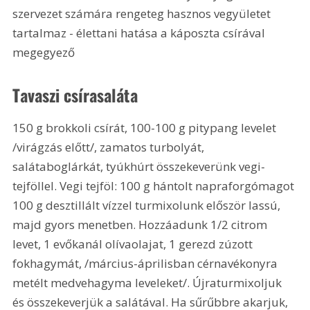
szervezet számára rengeteg hasznos vegyületet 
tartalmaz - élettani hatása a káposzta csírával 
megegyező
Tavaszi csírasaláta
150 g brokkoli csírát, 100-100 g pitypang levelet 
/virágzás előtt/, zamatos turbolyát, 
salátaboglárkát, tyúkhúrt összekeverünk vegi-
tejföllel. Vegi tejföl: 100 g hántolt napraforgómagot 
100 g desztillált vízzel turmixolunk először lassú, 
majd gyors menetben. Hozzáadunk 1/2 citrom 
levet, 1 evőkanál olívaolajat, 1 gerezd zúzott 
fokhagymát, /március-áprilisban cérnavékonyra 
metélt medvehagyma leveleket/. Újraturmixoljuk 
és összekeverjük a salátával. Ha sűrűbbre akarjuk, 