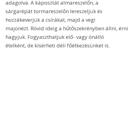
adagolva. A káposztát almareszelőn, a 
sárgarépát tormareszelőn lereszeljük és 
hozzákeverjük a csírákat, majd a vegi 
majonézt. Rövid ideig a hűtőszekrényben állni, érni 
hagyjuk. Fogyaszthatjuk elő- vagy önálló 
ételként, de kísérheti déli főétkezésünket is.