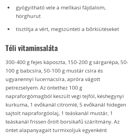
gyógyitható vele a mellkasi fájdalom, 
hörghurut
tisztítja a vért, megszünteti a bőrkiütéseket
Téli vitaminsaláta
300-400 g fejes káposzta, 150-200 g sárgarépa, 50-
100 g babcsíra, 50-100 g mustár csíra és 
ugyanennyi lucernacsíra, apróra vágott 
petrezselyem. Az öntethez 100 g 
napraforgómagból keszült vegi tejföl, késhegynyi 
kurkuma, 1 evőkanál citromlé, 5 evőkanál hidegen 
sajtolt napraforgóolaj, 1 teáskanál mustár, 1 
teáskanál frissen őrölt borsikafű szárítmány. Az 
öntet alapanyagait turmixoljuk egyenként 