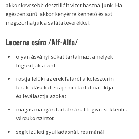
akkor kevesebb desztillált vizet használjunk. Ha 
egészen sűrű, akkor kenyérre kenhető és azt 
megszórhatjuk a salátakeverékkel.
Lucerna csíra /Alf-Alfa/
olyan ásványi sókat tartalmaz, amelyek 
lúgosítják a vért
rostja lelöki az erek faláról a koleszterin 
lerakódásokat, szaponin tartalma oldja 
és leválasztja azokat
magas mangán tartalmánál fogva csökkenti a 
vércukorszintet
segít ízületi gyulladásnál, reumánál, 