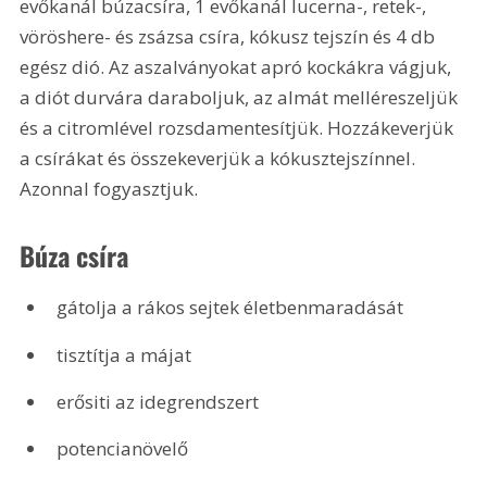
evőkanál búzacsíra, 1 evőkanál lucerna-, retek-, 
vöröshere- és zsázsa csíra, kókusz tejszín és 4 db 
egész dió. Az aszalványokat apró kockákra vágjuk, 
a diót durvára daraboljuk, az almát melléreszeljük 
és a citromlével rozsdamentesítjük. Hozzákeverjük 
a csírákat és összekeverjük a kókusztejszínnel. 
Azonnal fogyasztjuk.
Búza csíra
gátolja a rákos sejtek életbenmaradását
tisztítja a májat
erősiti az idegrendszert
potencianövelő