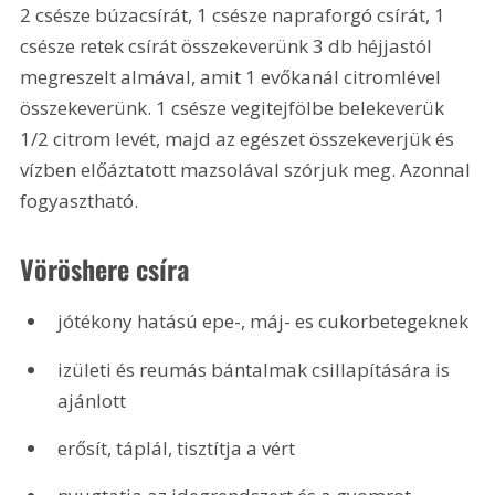
2 csésze búzacsírát, 1 csésze napraforgó csírát, 1 
csésze retek csírát összekeverünk 3 db héjjastól 
megreszelt almával, amit 1 evőkanál citromlével 
összekeverünk. 1 csésze vegitejfölbe belekeverük 
1/2 citrom levét, majd az egészet összekeverjük és 
vízben előáztatott mazsolával szórjuk meg. Azonnal 
fogyasztható. 
Vöröshere csíra 
jótékony hatású epe-, máj- es cukorbetegeknek
izületi és reumás bántalmak csillapítására is 
ajánlott
erősít, táplál, tisztítja a vért