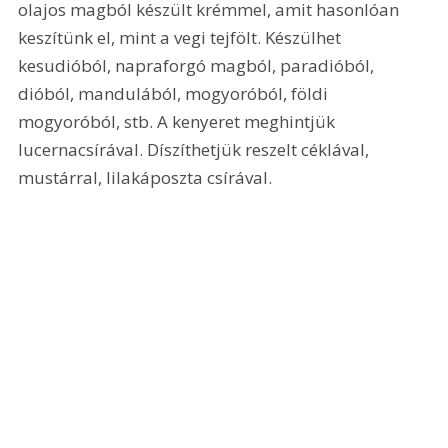
olajos magból készült krémmel, amit hasonlóan 
keszítünk el, mint a vegi tejfölt. Készülhet 
kesudióból, napraforgó magból, paradióból, 
dióból, mandulából, mogyoróból, földi 
mogyoróból, stb. A kenyeret meghintjük 
lucernacsírával. Díszíthetjük reszelt céklával, 
mustárral, lilakáposzta csírával.