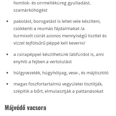
homlok- és orrmelléküreg gyulladást, 
szamárköhögést
pakolást, borogatást is lehet vele készíteni, 
csökkenti a reumás fájdalmakat /a 
turmixolt csírát azonos mennyiségű liszttel és 
vízzel tejfölsűrű péppé kell keverni/
a csírapéppel készíthetünk lábfürdot is, ami 
enyhíti a fejben a vertolulást
húlgyvezeték, húgyhólyag, vese-, és májtisztitó
magas foszfortartalmú vegyületei tisztítják, 
szépítik a bőrt, elmulasztják a pattanásokat
Májvédő vacsora