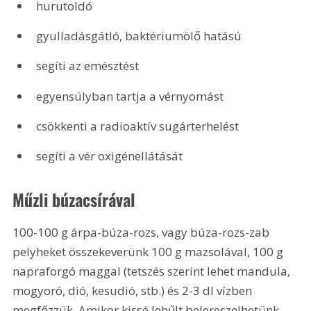
hurutoldó
gyulladásgátló, baktériumölő hatású
segíti az emésztést
egyensúlyban tartja a vérnyomást
csökkenti a radioaktív sugárterhelést
segíti a vér oxigénellátását
Műzli búzacsírával
100-100 g árpa-búza-rozs, vagy búza-rozs-zab 
pelyheket összekeverünk 100 g mazsolával, 100 g 
napraforgó maggal (tetszés szerint lehet mandula, 
mogyoró, dió, kesudió, stb.) és 2-3 dl vízben 
megfőzzük. Amikor kissé lehűlt belereszelhetünk 