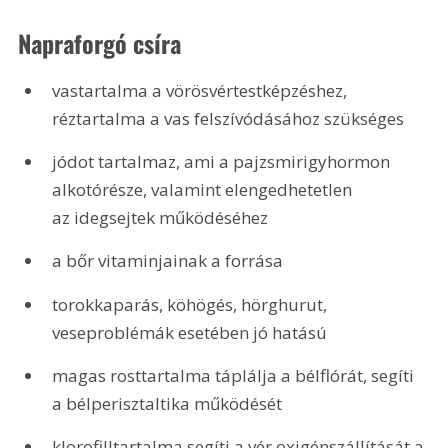
Napraforgó csíra
vastartalma a vörösvértestképzéshez, 
réztartalma a vas felszívódásához szükséges
jódot tartalmaz, ami a pajzsmirigyhormon 
alkotórésze, valamint elengedhetetlen 
az idegsejtek működéséhez
a bőr vitaminjainak a forrása
torokkaparás, köhögés, hörghurut, 
veseproblémák esetében jó hatású
magas rosttartalma táplálja a bélflórát, segíti 
a bélperisztaltika működését
klorofilltartalma segíti a vér oxigénszállítását a 