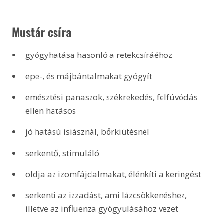
 Mustár csíra
gyógyhatása hasonló a retekcsíráéhoz
epe-, és májbántalmakat gyógyít
emésztési panaszok, székrekedés, felfúvódás 
ellen hatásos
jó hatású isiásznál, bőrkiütésnél
serkentő, stimuláló
oldja az izomfájdalmakat, élénkíti a keringést
serkenti az izzadást, ami lázcsökkenéshez, 
illetve az influenza gyógyulásához vezet