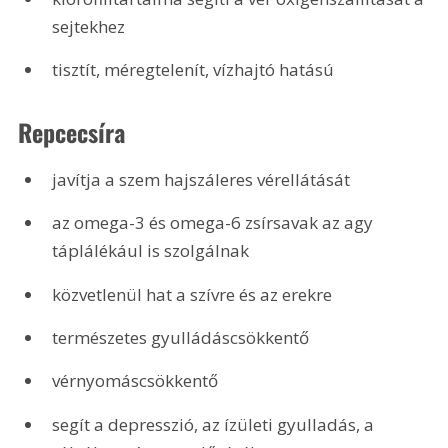
sejtekhez
tisztít, méregtelenít, vízhajtó hatású
Repcecsíra
javítja a szem hajszáleres vérellátását
az omega-3 és omega-6 zsírsavak az agy 
táplálékául is szolgálnak
közvetlenül hat a szívre és az erekre
természetes gyulládáscsökkentő
vérnyomáscsökkentő
segít a depresszió, az ízületi gyulladás, a 