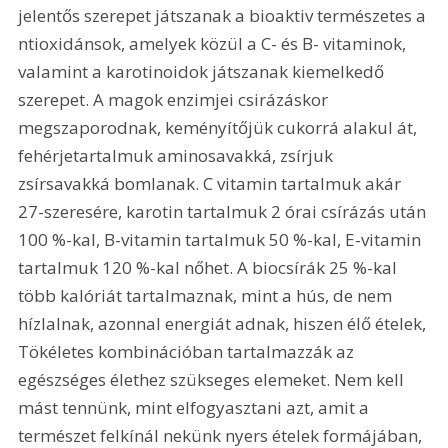
jelentős szerepet játszanak a bioaktiv természetes a
ntioxidánsok, amelyek közül a C- és B- vitaminok, 
valamint a karotinoidok játszanak kiemelkedő 
szerepet. A magok enzimjei csirázáskor 
megszaporodnak, keményítőjük cukorrá alakul át, 
fehérjetartalmuk aminosavakká, zsírjuk 
zsírsavakká bomlanak. C vitamin tartalmuk akár 
27-szeresére, karotin tartalmuk 2 órai csírázás után 
100 %-kal, B-vitamin tartalmuk 50 %-kal, E-vitamin 
tartalmuk 120 %-kal nőhet. A biocsírák 25 %-kal 
több kalóriát tartalmaznak, mint a hús, de nem 
hízlalnak, azonnal energiát adnak, hiszen élő ételek, 
Tökéletes kombinációban tartalmazzák az 
egészséges élethez szükseges elemeket. Nem kell 
mást tennünk, mint elfogyasztani azt, amit a 
természet felkínál nekünk nyers ételek formájában, 