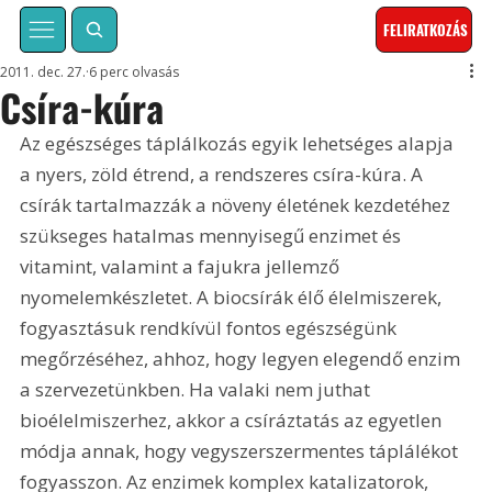
FELIRATKOZÁS
2011. dec. 27.
6 perc olvasás
Csíra-kúra
Az egészséges táplálkozás egyik lehetséges alapja 
a nyers, zöld étrend, a rendszeres csíra-kúra. A 
csírák tartalmazzák a növeny életének kezdetéhez 
szükseges hatalmas mennyisegű enzimet és 
vitamint, valamint a fajukra jellemző 
nyomelemkészletet. A biocsírák élő élelmiszerek, 
fogyasztásuk rendkívül fontos egészségünk 
megőrzéséhez, ahhoz, hogy legyen elegendő enzim 
a szervezetünkben. Ha valaki nem juthat 
bioélelmiszerhez, akkor a csíráztatás az egyetlen 
módja annak, hogy vegyszerszermentes táplálékot 
fogyasszon. Az enzimek komplex katalizatorok, 