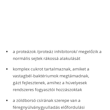
a proteázok /proteáz inhibitorok/ megelőzik a 
normális sejtek rákossá alakulását
komplex cukrot tartalmaznak, amiket a 
vastagbél-baktériumok megtámadnak, 
gázt fejlesztenek, amihez a hüvelyesek 
rendszeres fogyasztói hozzászoktak
a zöldborsó csírának szerepe van a 
féregnyúlványgyulladás előfordulási 