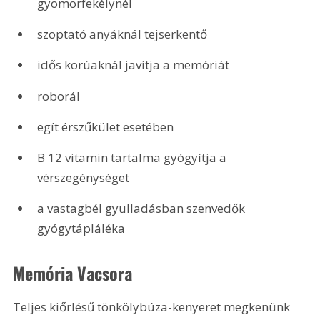
gyomorfekélynél
szoptató anyáknál tejserkentő
idős korúaknál javítja a memóriát
roborál
egít érszűkület esetében
B 12 vitamin tartalma gyógyítja a 
vérszegénységet
a vastagbél gyulladásban szenvedők 
gyógytápláléka
Memória Vacsora
Teljes kiőrlésű tönkölybúza-kenyeret megkenünk 