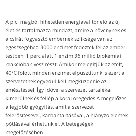
A pici magból hihetetlen energiával tör elő az új 
élet és tartalmazza mindazt, amire a növenynek és 
a csírát fogyasztó embernek sziiksége van az 
egészségéhez. 3000 enzimet fedeztek fel az emberi 
testben. 1 perc alatt 1 enzim 36 millió biokémiai 
reakcióban vesz részt. Amikor melegítjük az ételt, 
40°C fölött minden enzimet elpusztítunk, s ezért a 
szervezetnek egyedül kell megküzdenie az 
emésztéssel. Így idővel a szervezet tartalékai 
kimerülnek és fellép a korai öregedés.A megelőzes 
a legjobb gyógyítás, amit a szervezet 
felerősítésével, karbantartásával, a hiányzó elemek 
pótlásával érhetünk el. A betegségek 
megelőzésében 