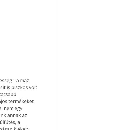
vesség - a máz 
t is piszkos volt 
kacsabb 
ajos termékeket 
el nem egy 
ünk annak az 
lfűtés, a 
básan kiékelt 