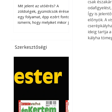
csak északára
érnek tovább leszedés
Mit jelent az utóérés? A
odafigyelést
után?
zöldségek, gyümölcsök érése
Így is jelen
egy folyamat, épp ezért fontos
előnyök. A v
ismerni, hogy melyiket mikor jó
cserépkályha
leszedni. Meg kell különböztetni
ideig tartja
a gazdasági és a biológiai
kályha tömeg
érettséget. Például a
paradicsomot sokszor
Szerkesztőségi
gazdasági érettségben, azaz
félig éretten szedik le, ezután
utaztatják hosszan, és még
pulton tartható kell legyen.
Utóérik eközben, de nem lesz
olyan ízű, mint amit a saját
kertünkben, biológiai
érettségben szedünk le. Teljes
érettségben szedve nem
tárolható h