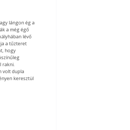
nagy lángon ég a 
ják a még égő 
kályhában lévő 
a a tűzteret 
t, hogy 
ószínűleg 
 rakni. 
 volt dupla 
ényen keresztül 