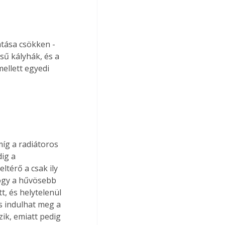
tása csökken - 
ű kályhák, és a 
ellett egyedi 
íg a radiátoros 
ig a 
térő a csak ily 
ogy a hűvösebb 
, és helytelenül 
s indulhat meg a 
ik, emiatt pedig 