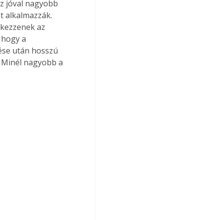
áz jóval nagyobb 
t alkalmazzák. 
tkezzenek az 
 hogy a 
ése után hosszú 
. Minél nagyobb a 