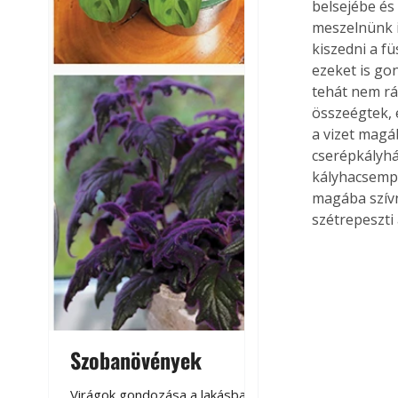
belsejébe és 
meszelnünk i
kiszedni a fü
ezeket is go
tehát nem rá
összeégtek, é
a vizet magá
cserépkályhá
kályhacsempe
magába szívn
szétrepeszti
Szobanövények
Virágoskert: k
teraszon, laká
Virágok gondozása a lakásban,