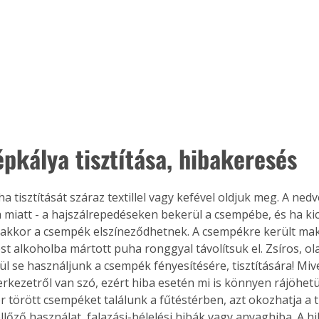
Együtt jobban megéri!
Bővebb információ itt!
k az
Együtt jobban megéri! A
mester
könyvek tetszőleges
er Old
párosítással kedvezményes
áron, 0 Ft postaköltséggel
pkálya tisztítása, hibakeresés 
ptapir új,
megrendelhetők!
és egyedi
tt
a tisztítását száraz textillel vagy kefével oldjuk meg. A ned
lvasására
miatt - a hajszálrepedéseken bekerül a csempébe, és ha kicsi
elefonon
íz, akkor a csempék elszíneződhetnek. A csempékre került ma
nyelmesen
t alkoholba mártott puha ronggyal távolítsuk el. Zsíros, ol
ben vagy
ül se használjunk a csempék fényesítésére, tisztítására! Miv
t is
erkezetről van szó, ezért hiba esetén mi is könnyen rájöhet
. Bárhol,
r törött csempéket találunk a fűtéstérben, azt okozhatja a tú
ön élve
llőző használat, falazási-bélelési hibák vagy anyaghiba. A hi
ashatók az