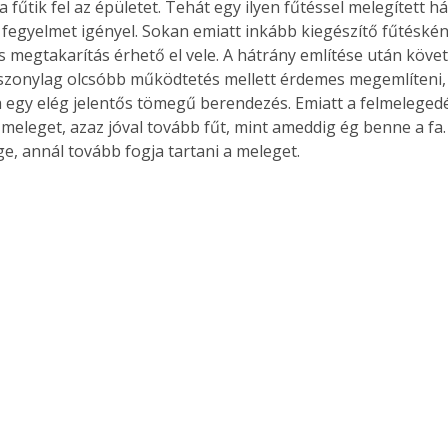
 fűtik fel az épületet. Tehát egy ilyen fűtéssel melegített h
, fegyelmet igényel. Sokan emiatt inkább kiegészítő fűtéskén
tős megtakarítás érhető el vele. A hátrány említése után köve
iszonylag olcsóbb működtetés mellett érdemes megemlíteni,
 egy elég jelentős tömegű berendezés. Emiatt a felmeleged
 a meleget, azaz jóval tovább fűt, mint ameddig ég benne a fa
e, annál tovább fogja tartani a meleget. 