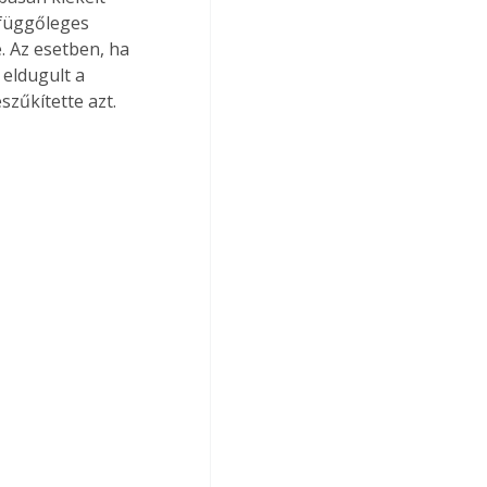
 függőleges 
. Az esetben, ha 
 eldugult a 
szűkítette azt.