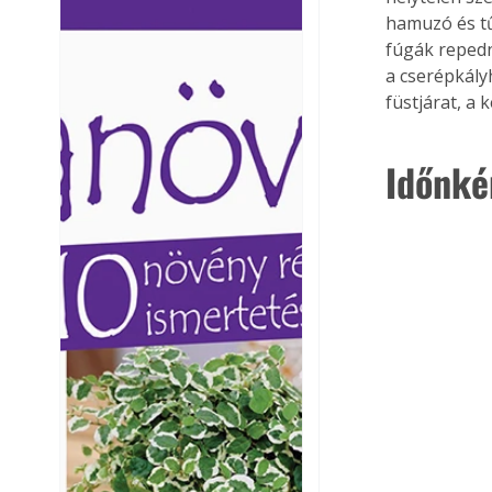
hamuzó és tű
Ezermester lapszámai. A
Ezermester lapszámai
Laptapir kényelmes megoldás,
Laptapir kényelmes 
fúgák repedn
mert: – t
mert: – t
a cserépkályh
füstjárat, a
Időnké