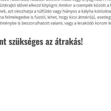
ztérajtó idővel elkezd lötyögni. Amikor a csempék között a
. A
megoldás,
ek, azt okozhatja a túlfűtés vagy hiányos a kályha kötözése
a felmelegedve is füstöl, lehet, hogy kicsi átmérőjű, esetleg
 kéménybe is beszorulhatott valami, vagy a lerakódó korom le
nt szükséges az átrakás!