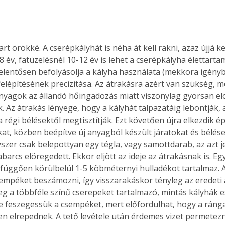
t örökké. A cserépkályhát is néha át kell rakni, azaz újjá kel
8 év, fatüzelésnél 10-12 év is lehet a cserépkályha élettarta
jelentősen befolyásolja a kályha használata (mekkora igény
 felépítésének precizitása. Az átrakásra azért van szükség, m
nyagok az állandó hőingadozás miatt viszonylag gyorsan el
. Az átrakás lényege, hogy a kályhát talpazatáig lebontják,
 a régi bélésektől megtisztítják. Ezt követően újra elkezdik ép
t, közben beépítve új anyagból készült járatokat és bélése
szer csak belepottyan egy tégla, vagy samottdarab, az azt je
barcs elöregedett. Ekkor eljött az ideje az átrakásnak is. Eg
függően körülbelül 1-5 köbméternyi hulladékot tartalmaz. A
sempéket beszámozni, így visszarakáskor tényleg az eredeti á
őleg a többféle színű cserepeket tartalmazó, mintás kályhák e
 feszegessük a csempéket, mert előfordulhat, hogy a ránga
n elrepednek. A tető levétele után érdemes vizet permetezn