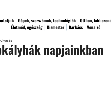
utatjuk
Gépek, szerszámok, technológiák
Otthon, lakberen
Életmód, egészség
Kismester
Barkács
Vonalzó
 olvasás
pkályhák napjainkban