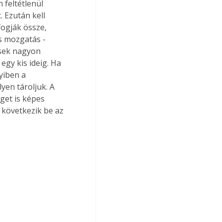
 feltétlenül 
 Ezután kell 
fogják össze, 
s mozgatás - 
ések nagyon 
egy kis ideig. Ha 
yiben a 
yen tároljuk. A 
et is képes 
 következik be az 