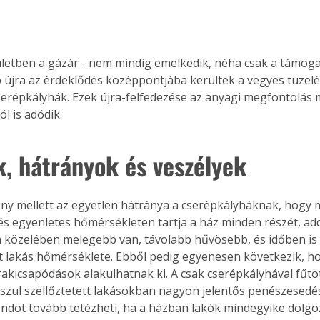
letben a gázár - nem mindig emelkedik, néha csak a támoga
 újra az érdeklődés középpontjába kerültek a vegyes tüzelés
serépkályhák. Ezek újra-felfedezése az anyagi megfontolás m
l is adódik.
k, hátrányok és veszélyek
ny mellett az egyetlen hátránya a cserépkályháknak, hogy m
és egyenletes hőmérsékleten tartja a ház minden részét, add
 közelében melegebb van, távolabb hűvösebb, és időben is el
 lakás hőmérséklete. Ebből pedig egyenesen következik, h
akicsapódások alakulhatnak ki. A csak cserépkályhával fűtött
osszul szellőztetett lakásokban nagyon jelentős penészesedé
ondot tovább tetézheti, ha a házban lakók mindegyike dolgoz