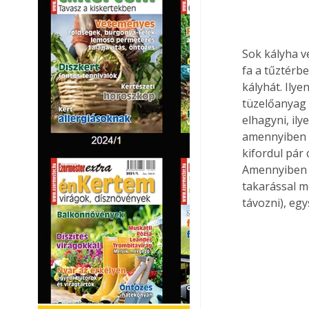
Sok kályha v
fa a tűztérb
kályhát. Ily
tüzelőanyag 
elhagyni, ily
amennyiben a 
kifordul pár 
Amennyiben a 
takarással m
távozni), eg