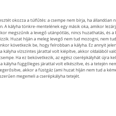
esztét okozza a túlfűtés: a csempe nem bírja, ha állandóan 
en. A kályha tönkre-mentelének egy másik oka, amikor lezár
enkor megszűnik a levegő utánpótlás, nincs huzathatás, és a 
izzik. Huzat híján a meleg levegő nem tud mozogni, nem tudj
enkor következik be, hogy felrobban a kályha. Ez annyit jelen
kályha vízszintes járattal volt kiépítve, akkor oldalából val
csempe. Ha ez bekövetkezik, az egész cserépkályhát újra kell
kályha függőleges járattal volt elkészítve, és a tetején nem
egerősítve, akkor a füstgáz (ami huzat híján nem tud a kém
yszerűen megemeli a cserépkályha tetejét. 