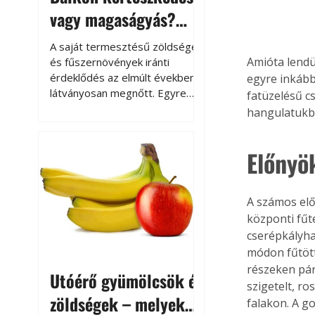
vagy magaságyás?
Helytakarékos
A saját termesztésű zöldségek
kertészkedés
Amióta lendü
és fűszernövények iránti
érdeklődés az elmúlt években
egyre inkább
látványosan megnőtt. Egyre
fatüzelésű c
többen szeretnék tudni, honnan
hangulatukbó
származik az élelmiszer az
asztalukra, miközben a
Előnyö
kertészkedés sokak számára
kikapcsolódást és feltöltődést
is jelent.
A számos elő
központi fűt
cserépkályha
módon fűtött
részeken pár
Utóérő gyümölcsök és
szigetelt, r
zöldségek – melyek
falakon. A g