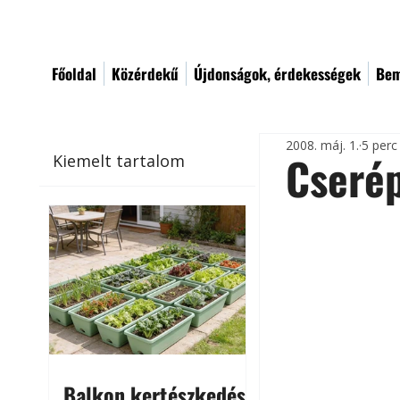
Főoldal
Közérdekű
Újdonságok, érdekességek
Bem
2008. máj. 1.
5 perc
Cseré
Kiemelt tartalom
Balkon kertészkedés