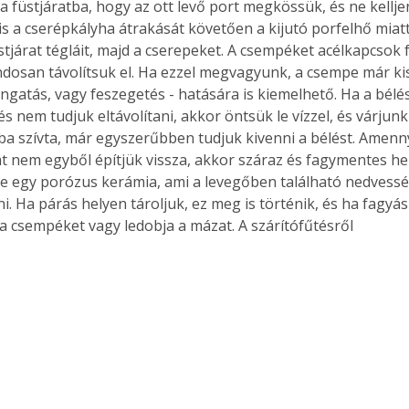
a füstjáratba, hogy az ott levő port megkössük, és ne kelljen
s a cserépkályha átrakását követően a kijutó porfelhő miatt.
stjárat tégláit, majd a cserepeket. A csempéket acélkapcsok 
ndosan távolítsuk el. Ha ezzel megvagyunk, a csempe már ki
ngatás, vagy feszegetés - hatására is kiemelhető. Ha a bél
s nem tudjuk eltávolítani, akkor öntsük le vízzel, és várjunk 
ba szívta, már egyszerűbben tudjuk kivenni a bélést. Amenn
t nem egyből építjük vissza, akkor száraz és fagymentes hel
 egy porózus kerámia, ami a levegőben található nedvesség
i. Ha párás helyen tároljuk, ez meg is történik, és ha fagyás
 a csempéket vagy ledobja a mázat. A szárítófűtésről 
ertben,
Gyógyító növények: a
sban
természet kincsei az