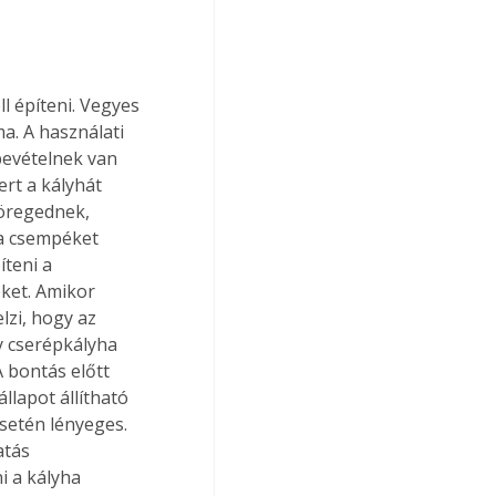
l építeni. Vegyes 
ma. A használati 
bevételnek van 
ert a kályhát 
öregednek, 
 a csempéket 
íteni a 
ket. Amikor 
lzi, hogy az 
y cserépkályha 
 bontás előtt 
llapot állítható 
setén lényeges. 
tás 
i a kályha 