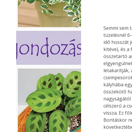
Semmi sem tar
tüzelésnél 6-
idő hosszát 
kitéve), és a
összetartó a
elgyengülnek
letakarítják,
csempesoroka
kályhába egy
összekötő ha
nagyságától 
célszerű a c
vissza. Ez f
Bontáskor ne
következtébe