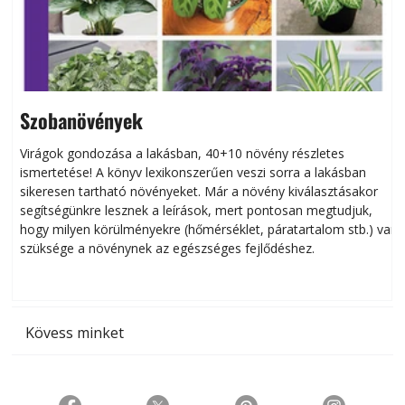
Szobanövények
Virágok gondozása a lakásban, 40+10 növény részletes
ismertetése! A könyv lexikonszerűen veszi sorra a lakásban
s
sikeresen tart­ha­tó növényeket. Már a növény kiválasztásakor
h
segítségünkre lesznek a leírások, mert pontosan megtudjuk,
k
hogy milyen körülményekre (hőmérséklet, páratartalom stb.) van
szüksége a növénynek az egészséges fejlődéshez.
t
Kövess minket