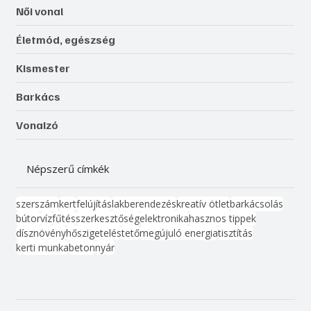
Női vonal
Életmód, egészség
Kismester
Barkács
Vonalzó
Népszerű címkék
szerszám
kert
felújítás
lakberendezés
kreatív ötlet
barkácsolás
bútor
víz
fűtés
szerkesztőség
elektronika
hasznos tippek
dísznövény
hőszigetelés
tető
megújuló energia
tisztítás
kerti munka
beton
nyár