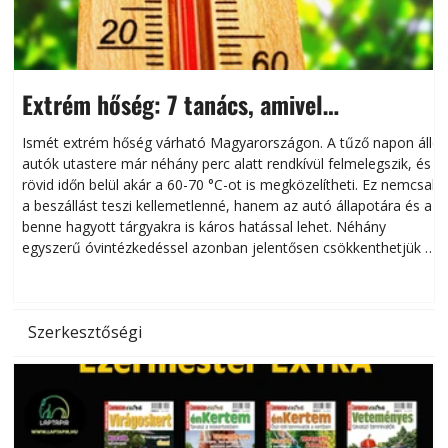
Extrém hőség: 7 tanács, amivel
megóvhatjuk autónkat a nyári károktól
Ismét extrém hőség várható Magyarországon. A tűző napon álló
autók utastere már néhány perc alatt rendkívül felmelegszik, és
rövid időn belül akár a 60-70 °C-ot is megközelítheti. Ez nemcsak
n
a beszállást teszi kellemetlenné, hanem az autó állapotára és a
benne hagyott tárgyakra is káros hatással lehet. Néhány
egyszerű óvintézkedéssel azonban jelentősen csökkenthetjük a
hőség káros hatásait.
l
Szerkesztőségi