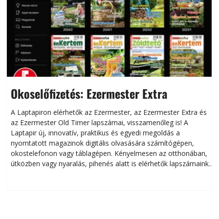
Okoselőfizetés: Ezermester Extra
A Laptapiron elérhetők az Ezermester, az Ezermester Extra és
az Ezermester Old Timer lapszámai, visszamenőleg is! A
Laptapir új, innovatív, praktikus és egyedi megoldás a
L
nyomtatott magazinok digitális olvasására számítógépen,
okostelefonon vagy táblagépen. Kényelmesen az otthonában,
útközben vagy nyaralás, pihenés alatt is elérhetők lapszámaink.
ú
Bárhol, bármikor, akár külföldön élve vagy dolgozva is
B
olvashatók az Ezermester lapszámai. A Laptapir kényelmes
megoldás, mert: – t