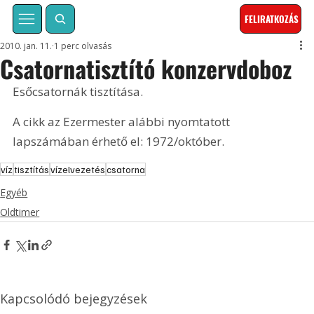
FELIRATKOZÁS
2010. jan. 11.
1 perc olvasás
Csatornatisztító konzervdoboz
Esőcsatornák tisztítása. 
A cikk az Ezermester alábbi nyomtatott 
lapszámában érhető el: 1972/október.
víz
tisztítás
vízelvezetés
csatorna
Egyéb
Oldtimer
Kapcsolódó bejegyzések