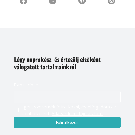
Légy naprakész, és értesülj elsőként
válogatott tartalmainkról
E-mail cím
*
Igen, szeretnék feliratkozni, és elfogadom az 
adatkezelést. 
Adatvédelmi tájékoztató
Feliratkozás