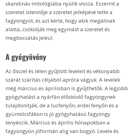
skandináv mitológiába nyúlik vissza. Eszerint a 
szeretet istennője a szeretet jelképévé tette a 
fagyöngyöt, és azt kérte, hogy akik megállnak 
alatta, csókolják meg egymást a szeretet és 
megbocsátás jeléül.
A gyógyövény
Az ősszel és télen gyűjtött leveleit és vékonyabb 
szárát szárítás céljából apróra vágjuk. A levelek 
még március és áprilisban is gyűjthetők. A legjobb 
gyógyhatást a nyárfán élősködő fagyöngynek 
tulajdonítják, de a lucfenyőn, erdei fenyőn és a 
gyümölcsfákon is jó gyógyhatású fagyöngy 
tenyészik. Március és április hónapokban a 
fagyöngyön jóformán alig van bogyó. Levele és 