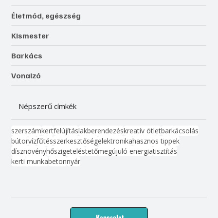
Életmód, egészség
Kismester
Barkács
Vonalzó
Népszerű címkék
szerszám
kert
felújítás
lakberendezés
kreatív ötlet
barkácsolás
bútor
víz
fűtés
szerkesztőség
elektronika
hasznos tippek
dísznövény
hőszigetelés
tető
megújuló energia
tisztítás
kerti munka
beton
nyár
Kapcsolat