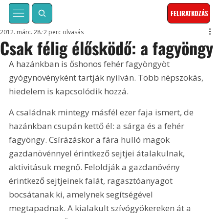
FELIRATKOZÁS
2012. márc. 28.
2 perc olvasás
Csak félig élősködő: a fagyöngy
A hazánkban is őshonos fehér fagyöngyöt 
gyógynövényként tartják nyilván. Több népszokás, 
hiedelem is kapcsolódik hozzá. 
A családnak mintegy másfél ezer faja ismert, de 
hazánkban csupán kettő él: a sárga és a fehér 
fagyöngy. Csírázáskor a fára hulló magok 
gazdanövénnyel érintkező sejtjei átalakulnak, 
aktivitásuk megnő. Feloldják a gazdanövény 
érintkező sejtjeinek falát, ragasztóanyagot 
bocsátanak ki, amelynek segítségével 
megtapadnak. A kialakult szívógyökereken át a 