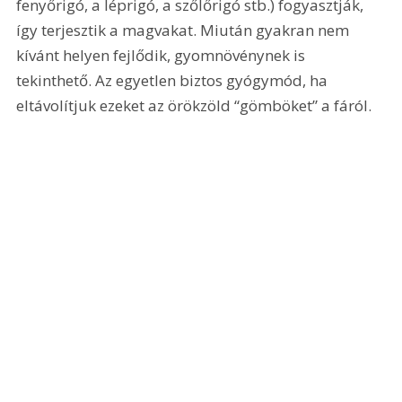
fenyőrigó, a léprigó, a szőlőrigó stb.) fogyasztják, 
így terjesztik a magvakat. Miután gyakran nem 
kívánt helyen fejlődik, gyomnövénynek is 
tekinthető. Az egyetlen biztos gyógymód, ha 
eltávolítjuk ezeket az örökzöld “gömböket” a fáról.