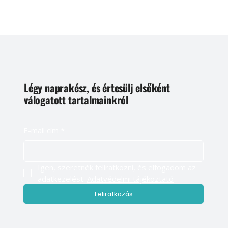
Légy naprakész, és értesülj elsőként
válogatott tartalmainkról
E-mail cím
*
Igen, szeretnék feliratkozni, és elfogadom az 
adatkezelést. 
Adatvédelmi tájékoztató
Feliratkozás