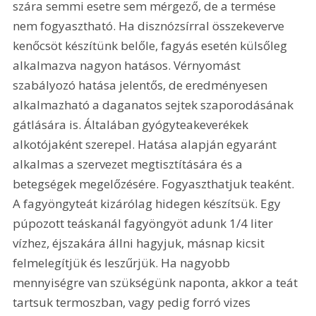
szára semmi esetre sem mérgező, de a termése 
nem fogyasztható. Ha disznózsírral összekeverve 
kenőcsöt készítünk belőle, fagyás esetén külsőleg 
alkalmazva nagyon hatásos. Vérnyomást 
szabályozó hatása jelentős, de eredményesen 
alkalmazható a daganatos sejtek szaporodásának 
gátlására is. Általában gyógyteakeverékek 
alkotójaként szerepel. Hatása alapján egyaránt 
alkalmas a szervezet megtisztítására és a 
betegségek megelőzésére. Fogyaszthatjuk teaként. 
A fagyöngyteát kizárólag hidegen készítsük. Egy 
púpozott teáskanál fagyöngyöt adunk 1/4 liter 
vízhez, éjszakára állni hagyjuk, másnap kicsit 
felmelegítjük és leszűrjük. Ha nagyobb 
mennyiségre van szükségünk naponta, akkor a teát 
tartsuk termoszban, vagy pedig forró vizes 