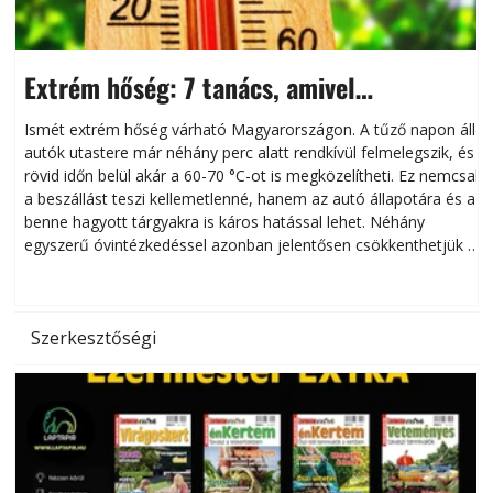
Extrém hőség: 7 tanács, amivel
megóvhatjuk autónkat a nyári károktól
Ismét extrém hőség várható Magyarországon. A tűző napon álló
autók utastere már néhány perc alatt rendkívül felmelegszik, és
rövid időn belül akár a 60-70 °C-ot is megközelítheti. Ez nemcsak
n
a beszállást teszi kellemetlenné, hanem az autó állapotára és a
benne hagyott tárgyakra is káros hatással lehet. Néhány
egyszerű óvintézkedéssel azonban jelentősen csökkenthetjük a
hőség káros hatásait.
l
Szerkesztőségi