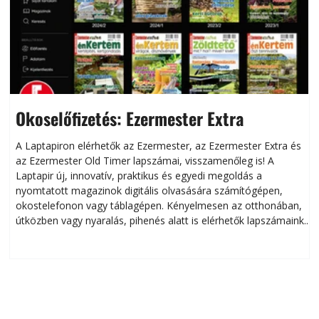
Okoselőfizetés: Ezermester Extra
A Laptapiron elérhetők az Ezermester, az Ezermester Extra és
az Ezermester Old Timer lapszámai, visszamenőleg is! A
Laptapir új, innovatív, praktikus és egyedi megoldás a
L
nyomtatott magazinok digitális olvasására számítógépen,
okostelefonon vagy táblagépen. Kényelmesen az otthonában,
útközben vagy nyaralás, pihenés alatt is elérhetők lapszámaink.
ú
Bárhol, bármikor, akár külföldön élve vagy dolgozva is
B
olvashatók az Ezermester lapszámai. A Laptapir kényelmes
megoldás, mert: – t