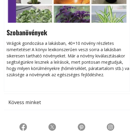
Szobanövények
Virágok gondozása a lakásban, 40+10 növény részletes
ismertetése! A könyv lexikonszerűen veszi sorra a lakásban
s
sikeresen tart­ha­tó növényeket. Már a növény kiválasztásakor
h
segítségünkre lesznek a leírások, mert pontosan megtudjuk,
k
hogy milyen körülményekre (hőmérséklet, páratartalom stb.) van
szüksége a növénynek az egészséges fejlődéshez.
t
Kövess minket