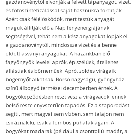
gazdanövénytől elvonják a felvett tápanyagot, vizet, 
és fotoszintetizálással saját hasznukra fordítják. 
Azért csak félélősködők, mert testük anyagát 
maguk állítják elő a Nap fényenergiájának 
segítségével, tehát nem a kész anyagokat lopják el 
a gazdanövénytől, mindössze vizet és a benne 
oldott ásványi anyagokat. A hazánkban élő 
fagyöngyök levelei aprók, ép szélűek, átellenes 
állásúak és bőrneműek. Apró, zöldes virágaik 
bogernyőt alkotnak. Borsó nagyságú, gyöngyház 
színű álbogyó termései decemberben érnek. A 
bogyóképződésben részt vesz a virágvacok, ennek 
belső része enyvszerűen tapadós. Ez a szaporodást 
segíti, mert magvai sem vízben, sem talajon nem 
csíráznak ki, csak a lombos puhafák ágain. A 
bogyókat madarak (például a csonttollú madár, a 