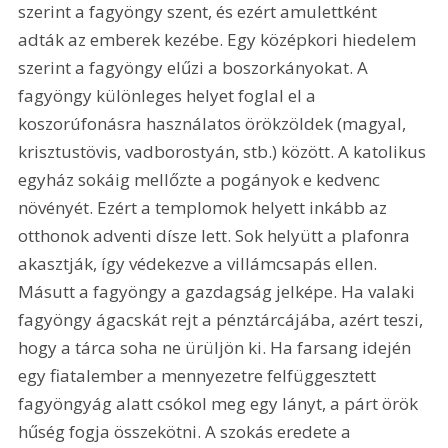
szerint a fagyöngy szent, és ezért amulettként 
adták az emberek kezébe. Egy középkori hiedelem 
szerint a fagyöngy elűzi a boszorkányokat. A 
fagyöngy különleges helyet foglal el a 
koszorúfonásra használatos örökzöldek (magyal, 
krisztustövis, vadborostyán, stb.) között. A katolikus 
egyház sokáig mellőzte a pogányok e kedvenc 
növényét. Ezért a templomok helyett inkább az 
otthonok adventi dísze lett. Sok helyütt a plafonra 
akasztják, így védekezve a villámcsapás ellen. 
Másutt a fagyöngy a gazdagság jelképe. Ha valaki 
fagyöngy ágacskát rejt a pénztárcájába, azért teszi, 
hogy a tárca soha ne ürüljön ki. Ha farsang idején 
egy fiatalember a mennyezetre felfüggesztett 
fagyöngyág alatt csókol meg egy lányt, a párt örök 
hűség fogja összekötni. A szokás eredete a 