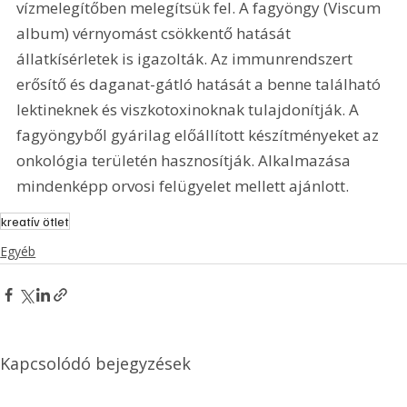
vízmelegítőben melegítsük fel. A fagyöngy (Viscum 
album) vérnyomást csökkentő hatását 
állatkísérletek is igazolták. Az immunrendszert 
erősítő és daganat-gátló hatását a benne található 
lektineknek és viszkotoxinoknak tulajdonítják. A 
fagyöngyből gyárilag előállított készítményeket az 
onkológia területén hasznosítják. Alkalmazása 
mindenképp orvosi felügyelet mellett ajánlott.
kreatív ötlet
Egyéb
Kapcsolódó bejegyzések