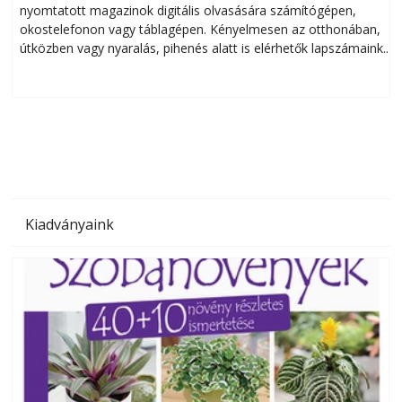
nyomtatott magazinok digitális olvasására számítógépen,
okostelefonon vagy táblagépen. Kényelmesen az otthonában,
útközben vagy nyaralás, pihenés alatt is elérhetők lapszámaink.
ú
Bárhol, bármikor, akár külföldön élve vagy dolgozva is
B
olvashatók az Ezermester lapszámai. A Laptapir kényelmes
megoldás, mert: – t
Kiadványaink