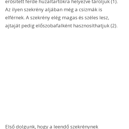
erősített ferde huzaltartókra helyezve tároljuk (1). 
Az ilyen szekrény aljában még a csizmák is 
elférnek. A szekrény elég magas és széles lesz, 
ajtaját pedig előszobafalként hasznosíthatjuk (2). 
Első dolgunk, hogy a leendő szekrénynek 