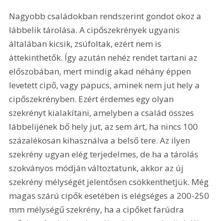
Nagyobb családokban rendszerint gondot okoz a 
lábbelik tárolása. A cipőszekrények ugyanis 
általában kicsik, zsúfoltak, ezért nem is 
áttekinthetők. Így azután nehéz rendet tartani az 
előszobában, mert mindig akad néhány éppen 
levetett cipő, vagy papucs, aminek nem jut hely a 
cipőszekrényben. Ezért érdemes egy olyan 
szekrényt kialakítani, amelyben a család összes 
lábbelijének bő hely jut, az sem árt, ha nincs 100 
százalékosan kihasználva a belső tere. Az ilyen 
szekrény ugyan elég terjedelmes, de ha a tárolás 
szokványos módján változtatunk, akkor az új 
szekrény mélységét jelentősen csökkenthetjük. Még 
magas szárú cipők esetében is elégséges a 200-250 
mm mélységű szekrény, ha a cipőket farúdra 