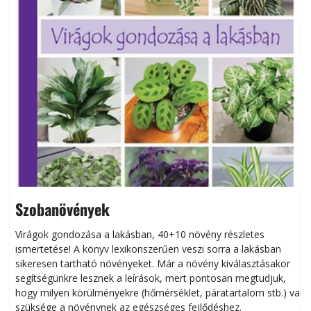
Szobanövények
Virágok gondozása a lakásban, 40+10 növény részletes
ismertetése! A könyv lexikonszerűen veszi sorra a lakásban
s
sikeresen tart­ha­tó növényeket. Már a növény kiválasztásakor
h
segítségünkre lesznek a leírások, mert pontosan megtudjuk,
k
hogy milyen körülményekre (hőmérséklet, páratartalom stb.) van
szüksége a növénynek az egészséges fejlődéshez.