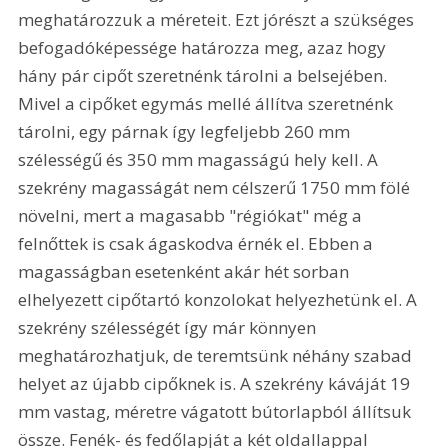
meghatározzuk a méreteit. Ezt jórészt a szükséges 
befogadóképessége határozza meg, azaz hogy 
hány pár cipőt szeretnénk tárolni a belsejében. 
Mivel a cipőket egymás mellé állítva szeretnénk 
tárolni, egy párnak így legfeljebb 260 mm 
szélességű és 350 mm magasságú hely kell. A 
szekrény magasságát nem célszerű 1750 mm fölé 
növelni, mert a magasabb "régiókat" még a 
felnőttek is csak ágaskodva érnék el. Ebben a 
magasságban esetenként akár hét sorban 
elhelyezett cipőtartó konzolokat helyezhetünk el. A 
szekrény szélességét így már könnyen 
meghatározhatjuk, de teremtsünk néhány szabad 
helyet az újabb cipőknek is. A szekrény káváját 19 
mm vastag, méretre vágatott bútorlapból állítsuk 
össze. Fenék- és fedőlapját a két oldallappal 