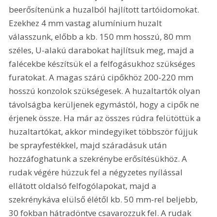
beerősítenünk a huzalból hajlított tartóidomokat. 
Ezekhez 4 mm vastag alumínium huzalt 
válasszunk, előbb a kb. 150 mm hosszú, 80 mm 
széles, U-alakú darabokat hajlítsuk meg, majd a 
falécekbe készítsük el a felfogásukhoz szükséges 
furatokat. A magas szárú cipőkhöz 200-220 mm 
hosszú konzolok szükségesek. A huzaltartók olyan 
távolságba kerüljenek egymástól, hogy a cipők ne 
érjenek össze. Ha már az összes rúdra felütöttük a 
huzaltartókat, akkor mindegyiket többször fújjuk 
be sprayfestékkel, majd száradásuk után 
hozzáfoghatunk a szekrénybe erősítésükhöz. A 
rudak végére húzzuk fel a négyzetes nyílással 
ellátott oldalsó felfogólapokat, majd a 
szekrénykáva elülső élétől kb. 50 mm-rel beljebb, 
30 fokban hátradöntve csavarozzuk fel. A rudak 