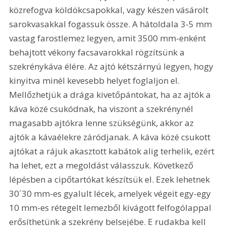
közrefogva köldökcsapokkal, vagy készen vásárolt 
sarokvasakkal fogassuk össze. A hátoldala 3-5 mm 
vastag farostlemez legyen, amit 3500 mm-enként 
behajtott vékony facsavarokkal rögzítsünk a 
szekrénykáva élére. Az ajtó kétszárnyú legyen, hogy 
kinyitva minél kevesebb helyet foglaljon el. 
Mellőzhetjük a drága kivetőpántokat, ha az ajtók a 
káva közé csukódnak, ha viszont a szekrénynél 
magasabb ajtókra lenne szükségünk, akkor az 
ajtók a kávaélekre záródjanak. A káva közé csukott 
ajtókat a rájuk akasztott kabátok alig terhelik, ezért 
ha lehet, ezt a megoldást válasszuk. Következő 
lépésben a cipőtartókat készítsük el. Ezek lehetnek 
30´30 mm-es gyalult lécek, amelyek végeit egy-egy 
10 mm-es rétegelt lemezből kivágott felfogólappal 
erősíthetünk a szekrény belsejébe. E rudakba kell 