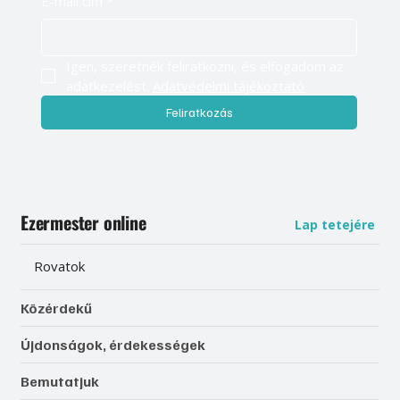
E-mail cím
*
Igen, szeretnék feliratkozni, és elfogadom az 
adatkezelést. 
Adatvédelmi tájékoztató
Feliratkozás
Ezermester online
Lap tetejére
Rovatok
Közérdekű
Újdonságok, érdekességek
Bemutatjuk