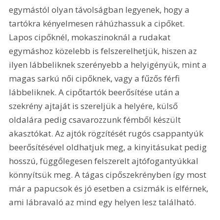
egymástól olyan távolságban legyenek, hogy a 
tartókra kényelmesen ráhúzhassuk a cipőket. 
Lapos cipőknél, mokaszinoknál a rudakat 
egymáshoz közelebb is felszerelhetjük, hiszen az 
ilyen lábbeliknek szerényebb a helyigényük, mint a 
magas sarkú női cipőknek, vagy a fűzős férfi 
lábbeliknek. A cipőtartók beerősítése után a 
szekrény ajtaját is szereljük a helyére, külső 
oldalára pedig csavarozzunk fémből készült 
akasztókat. Az ajtók rögzítését rugós csappantyúk 
beerősítésével oldhatjuk meg, a kinyitásukat pedig 
hosszú, függőlegesen felszerelt ajtófogantyúkkal 
könnyítsük meg. A tágas cipőszekrényben így most 
már a papucsok és jó esetben a csizmák is elférnek, 
ami lábravaló az mind egy helyen lesz található.