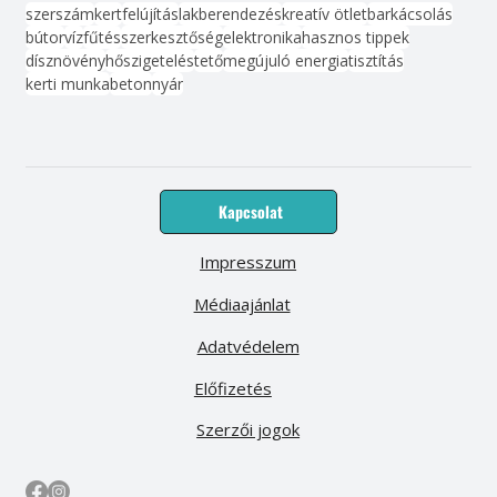
szerszám
kert
felújítás
lakberendezés
kreatív ötlet
barkácsolás
bútor
víz
fűtés
szerkesztőség
elektronika
hasznos tippek
dísznövény
hőszigetelés
tető
megújuló energia
tisztítás
kerti munka
beton
nyár
Kapcsolat
Impresszum
Médiaajánlat
Adatvédelem
Előfizetés
Szerzői jogok