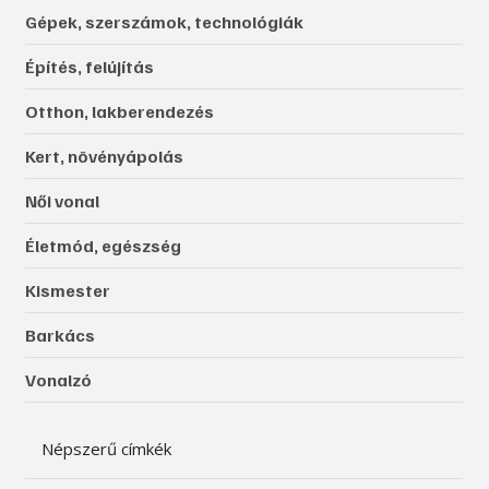
Gépek, szerszámok, technológiák
Építés, felújítás
Otthon, lakberendezés
Kert, növényápolás
Női vonal
Életmód, egészség
Kismester
Barkács
Vonalzó
Népszerű címkék