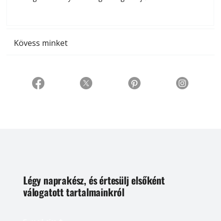
t
Kövess minket
Légy naprakész, és értesülj elsőként
válogatott tartalmainkról