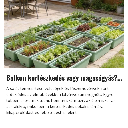
Balkon kertészkedés vagy magaságyás?
Helytakarékos kertészkedés
A saját termesztésű zöldségek és fűszernövények iránti
érdeklődés az elmúlt években látványosan megnőtt. Egyre
többen szeretnék tudni, honnan származik az élelmiszer az
l
asztalukra, miközben a kertészkedés sokak számára
kikapcsolódást és feltöltődést is jelent.
é
d