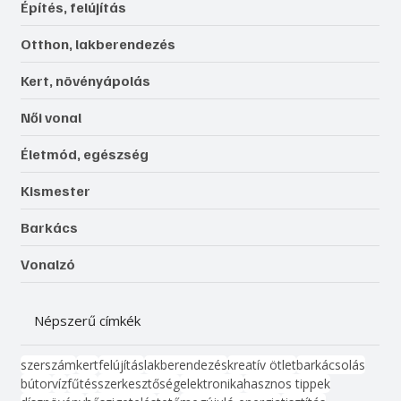
Építés, felújítás
Otthon, lakberendezés
Kert, növényápolás
Női vonal
Életmód, egészség
Kismester
Barkács
Vonalzó
Népszerű címkék
szerszám
kert
felújítás
lakberendezés
kreatív ötlet
barkácsolás
bútor
víz
fűtés
szerkesztőség
elektronika
hasznos tippek