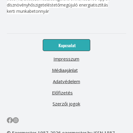
dísznövény
hőszigetelés
tető
megújuló energia
tisztítás
kerti munka
beton
nyár
Kapcsolat
Impresszum
Médiaajánlat
Adatvédelem
Előfizetés
Szerzői jogok
© Ezermester 1957-2026 ezermester.hu ISSN 1587-