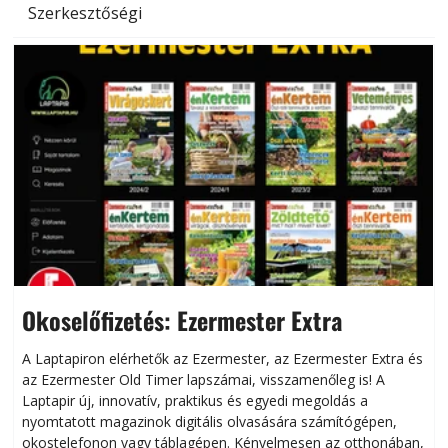
Szerkesztőségi
Okoselőfizetés: Ezermester Extra
A Laptapiron elérhetők az Ezermester, az Ezermester Extra és
az Ezermester Old Timer lapszámai, visszamenőleg is! A
Laptapir új, innovatív, praktikus és egyedi megoldás a
L
nyomtatott magazinok digitális olvasására számítógépen,
okostelefonon vagy táblagépen. Kényelmesen az otthonában,