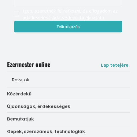
Igen, szeretnék feliratkozni, és elfogadom az 
adatkezelést. 
Adatvédelmi tájékoztató
Feliratkozás
Ezermester online
Lap tetejére
Rovatok
Közérdekű
Újdonságok, érdekességek
Bemutatjuk
Gépek, szerszámok, technológiák