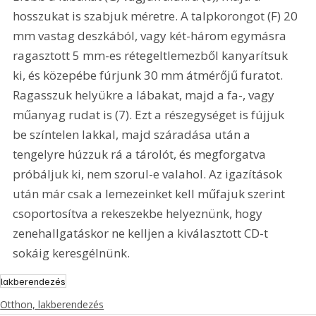
hosszukat is szabjuk méretre. A talpkorongot (F) 20 
mm vastag deszkából, vagy két-három egymásra 
ragasztott 5 mm-es rétegeltlemezből kanyarítsuk 
ki, és közepébe fúrjunk 30 mm átmérőjű furatot. 
Ragasszuk helyükre a lábakat, majd a fa-, vagy 
műanyag rudat is (7). Ezt a részegységet is fújjuk 
be színtelen lakkal, majd száradása után a 
tengelyre húzzuk rá a tárolót, és megforgatva 
próbáljuk ki, nem szorul-e valahol. Az igazítások 
után már csak a lemezeinket kell műfajuk szerint 
csoportosítva a rekeszekbe helyeznünk, hogy 
zenehallgatáskor ne kelljen a kiválasztott CD-t 
sokáig keresgélnünk. 
lakberendezés
Otthon, lakberendezés