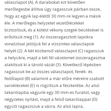
válaszlapot (A). A darabokat ezt követően 
merőlegesbe állítva úgy ragasszuk párban össze, 
hogy az egyik lap élétől 30 mm-re legyen a másik 
éle. A merőleges helyzetet vezetőlécekkel 
biztosítsuk, és a kötést vékony szegek beütésével is 
erősítsük meg (1). Az összeragasztott lapokra 
vonalzóval jelöljük fel a vízszintes válaszlapok 
helyét (2). A két közbenső válaszlapot (C) ragasszuk 
a helyükre, majd a két fél vázelemet összeragasztva 
alakítsuk ki a tároló vázát (3). Következő lépésben 
ragasszuk be az összes válaszlapot, fenék- és 
fedőlapot (B) valamint a már előre méretre szabott 
sarokléceket (E) is rögzítsük a fészkeikbe. Az alsó 
takarólapba vágjunk egy 30 mm-es furatot, vagy 
négyzetes nyílást, majd a felső takarólappal (D) 
együtt ragaszszuk a vázra. Az alsó lapra, 