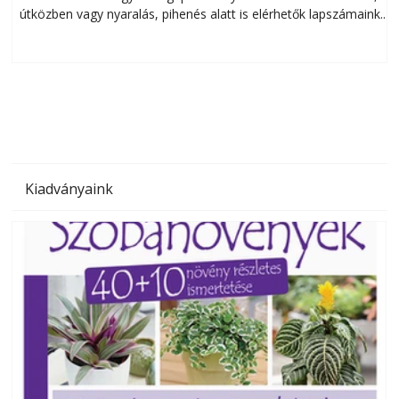
útközben vagy nyaralás, pihenés alatt is elérhetők lapszámaink.
ú
Bárhol, bármikor, akár külföldön élve vagy dolgozva is
B
olvashatók az Ezermester lapszámai. A Laptapir kényelmes
megoldás, mert: – t
Kiadványaink