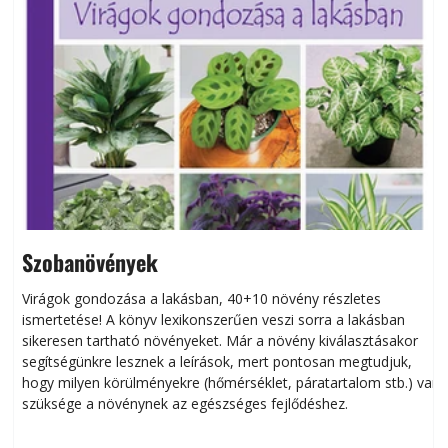
Szobanövények
Virágok gondozása a lakásban, 40+10 növény részletes
ismertetése! A könyv lexikonszerűen veszi sorra a lakásban
s
sikeresen tart­ha­tó növényeket. Már a növény kiválasztásakor
h
segítségünkre lesznek a leírások, mert pontosan megtudjuk,
k
hogy milyen körülményekre (hőmérséklet, páratartalom stb.) van
szüksége a növénynek az egészséges fejlődéshez.
t