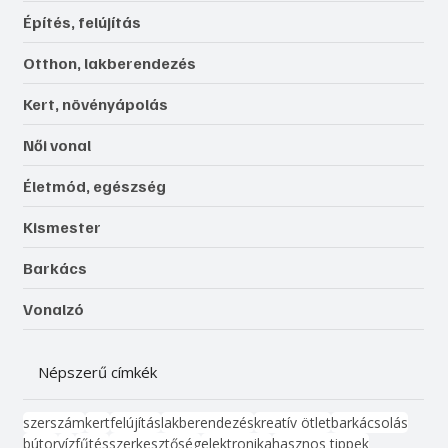
Építés, felújítás
Otthon, lakberendezés
Kert, növényápolás
Női vonal
Életmód, egészség
Kismester
Barkács
Vonalzó
Népszerű címkék
szerszám
kert
felújítás
lakberendezés
kreatív ötlet
barkácsolás
bútor
víz
fűtés
szerkesztőség
elektronika
hasznos tippek