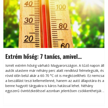
Extrém hőség: 7 tanács, amivel
megóvhatjuk autónkat a nyári károktól
Ismét extrém hőség várható Magyarországon. A tűző napon álló
autók utastere már néhány perc alatt rendkívül felmelegszik, és
rövid időn belül akár a 60-70 °C-ot is megközelítheti. Ez nemcsak
n
a beszállást teszi kellemetlenné, hanem az autó állapotára és a
benne hagyott tárgyakra is káros hatással lehet. Néhány
egyszerű óvintézkedéssel azonban jelentősen csökkenthetjük a
hőség káros hatásait.
l