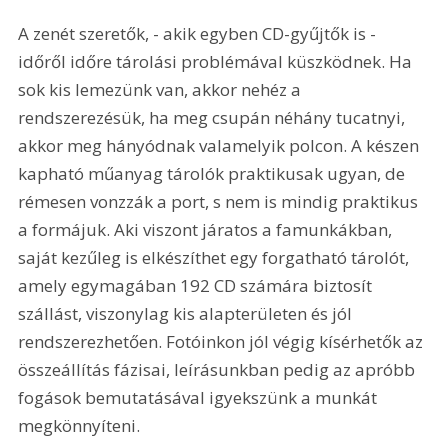
A zenét szeretők, - akik egyben CD-gyűjtők is - 
időről időre tárolási problémával küszködnek. Ha 
sok kis lemezünk van, akkor nehéz a 
rendszerezésük, ha meg csupán néhány tucatnyi, 
akkor meg hányódnak valamelyik polcon. A készen 
kapható műanyag tárolók praktikusak ugyan, de 
rémesen vonzzák a port, s nem is mindig praktikus 
a formájuk. Aki viszont járatos a famunkákban, 
saját kezűleg is elkészíthet egy forgatható tárolót, 
amely egymagában 192 CD számára biztosít 
szállást, viszonylag kis alapterületen és jól 
rendszerezhetően. Fotóinkon jól végig kísérhetők az 
összeállítás fázisai, leírásunkban pedig az apróbb 
fogások bemutatásával igyekszünk a munkát 
megkönnyíteni.