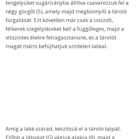
tengelyüket sugárirányba állítva csavarozzuk fel a 
négy görgőt (5), amely majd megkönnyíti a tároló 
forgatását. Ezt követően már csak a csiszolt, 
félkerek szegélyléceket kell a függőleges, majd a 
vízszintes élekre felragasztanunk, és a tárolót 
magát máris befújhatjuk színtelen lakkal. 
Amíg a lakk szárad, készítsük el a tároló talpát. 
Előbb a lábakat (G) vágjuk alakra (6), majd a 