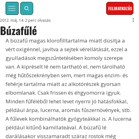
FELIRATKOZÁS
2012. máj. 14.
2 perc olvasás
Búzafűlé
A búzafű magas klorofilltartalma miatt dúsítja a 
vért oxigénnel, javítva a sejtek vérellátását, ezzel a 
gyulladások megszűntetésében komoly szerepe 
van. A kipréselt lé nem tartható el, nem tárolható 
még hűtőszekrényben sem, mert magas enzim- és 
fehérje tartalma miatt az alkotórészek gyorsan 
elbomlanak. Csak frissen és éhgyomorra igyuk. 
Minden fűféléből lehet levet nyerni jó hatásfokkal, 
például árpa, lucerna, aromás fűszernövények, stb. 
A fűlevek kombinálhatók gyógyteákkal is. A lucerna 
például kitűnő kamillateával. A búzafű lé 
darálásakor visszamaradt száraz rostok még 