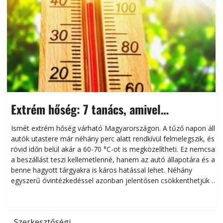
Extrém hőség: 7 tanács, amivel
megóvhatjuk autónkat a nyári károktól
Ismét extrém hőség várható Magyarországon. A tűző napon álló
autók utastere már néhány perc alatt rendkívül felmelegszik, és
rövid időn belül akár a 60-70 °C-ot is megközelítheti. Ez nemcsak
n
a beszállást teszi kellemetlenné, hanem az autó állapotára és a
benne hagyott tárgyakra is káros hatással lehet. Néhány
egyszerű óvintézkedéssel azonban jelentősen csökkenthetjük a
hőség káros hatásait.
l
Szerkesztőségi