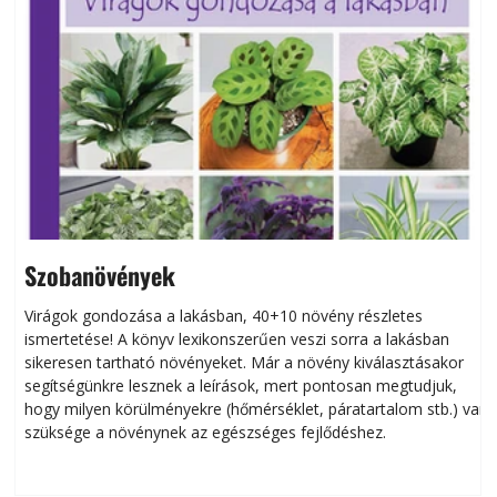
Szobanövények
Virágok gondozása a lakásban, 40+10 növény részletes
ismertetése! A könyv lexikonszerűen veszi sorra a lakásban
s
sikeresen tart­ha­tó növényeket. Már a növény kiválasztásakor
h
segítségünkre lesznek a leírások, mert pontosan megtudjuk,
k
hogy milyen körülményekre (hőmérséklet, páratartalom stb.) van
szüksége a növénynek az egészséges fejlődéshez.
t