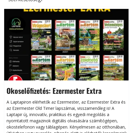
Okoselőfizetés: Ezermester Extra
A Laptapiron elérhetők az Ezermester, az Ezermester Extra és
az Ezermester Old Timer lapszámai, visszamenőleg is! A
Laptapir új, innovatív, praktikus és egyedi megoldás a
L
nyomtatott magazinok digitális olvasására számítógépen,
okostelefonon vagy táblagépen. Kényelmesen az otthonában,