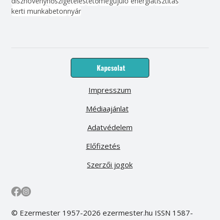
dísznövény
hőszigetelés
tető
megújuló energia
tisztítás
kerti munka
beton
nyár
Kapcsolat
Impresszum
Médiaajánlat
Adatvédelem
Előfizetés
Szerzői jogok
© Ezermester 1957-2026 ezermester.hu ISSN 1587-