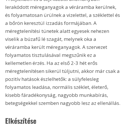
lerakódott méreganyagok a véráramba kerülnek, 
és folyamatosan ürülnek a vizelettel, a széklettel és 
a bőrön keresztül izzadás formájában. A 
méregtelenítési tünetek alatt egyesek nehezen 
viselik a búzafű lé szagát, melynek oka a 
véráramba került méreganyagok. A szervezet 
folyamatos tisztulásával megszűnik ez a 
kellemetlen érzés. Ha az első 2-3 hét erős 
méregtelenítésen sikerül túljutni, akkor már csak a 
pozitív hatások észlelhetők: a súlyfelesleg 
folyamatos leadása, normális széklet, életerő, 
kisebb fáradékonyság, nagyobb munkabírás, 
betegségekkel szemben nagyobb lesz az ellenállás. 
Elkészítése