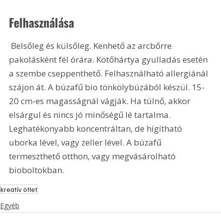
Felhasználása
 Belsőleg és külsőleg. Kenhető az arcbőrre 
pakolásként fél órára. Kötőhártya gyulladás esetén 
a szembe cseppenthető. Felhasználható allergiánál 
szájon át. A búzafű bio tönkölybúzából készül. 15-
20 cm-es magasságnál vágják. Ha túlnő, akkor 
elsárgul és nincs jó minőségű lé tartalma. 
Leghatékonyabb koncentráltan, de hígítható 
uborka lével, vagy zeller lével. A búzafű 
termeszthető otthon, vagy megvásárolható 
bioboltokban.
kreatív ötlet
Egyéb