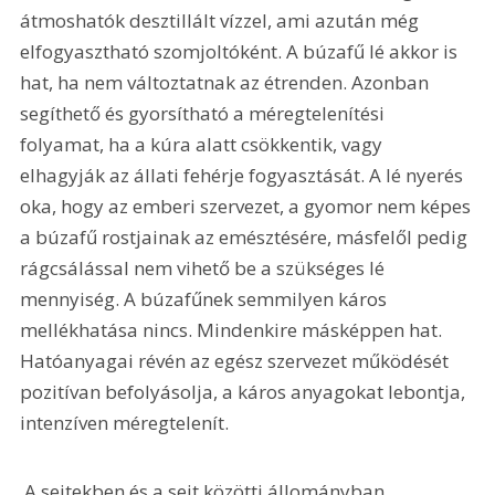
átmoshatók desztillált vízzel, ami azután még 
elfogyasztható szomjoltóként. A búzafű lé akkor is 
hat, ha nem változtatnak az étrenden. Azonban 
segíthető és gyorsítható a méregtelenítési 
folyamat, ha a kúra alatt csökkentik, vagy 
elhagyják az állati fehérje fogyasztását. A lé nyerés 
oka, hogy az emberi szervezet, a gyomor nem képes 
a búzafű rostjainak az emésztésére, másfelől pedig 
rágcsálással nem vihető be a szükséges lé 
mennyiség. A búzafűnek semmilyen káros 
mellékhatása nincs. Mindenkire másképpen hat. 
Hatóanyagai révén az egész szervezet működését 
pozitívan befolyásolja, a káros anyagokat lebontja, 
intenzíven méregtelenít. 
 A sejtekben és a sejt közötti állományban 