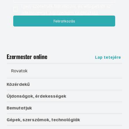
Igen, szeretnék feliratkozni, és elfogadom az 
adatkezelést. 
Adatvédelmi tájékoztató
Feliratkozás
Ezermester online
Lap tetejére
Rovatok
Közérdekű
Újdonságok, érdekességek
Bemutatjuk
Gépek, szerszámok, technológiák