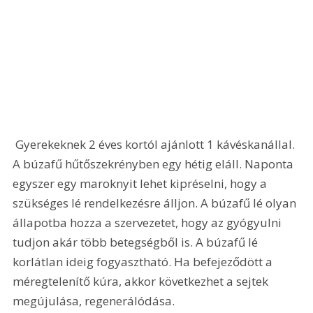
 Gyerekeknek 2 éves kortól ajánlott 1 kávéskanállal. 
A búzafű hűtőszekrényben egy hétig eláll. Naponta 
egyszer egy maroknyit lehet kipréselni, hogy a 
szükséges lé rendelkezésre álljon. A búzafű lé olyan 
állapotba hozza a szervezetet, hogy az gyógyulni 
tudjon akár több betegségből is. A búzafű lé 
korlátlan ideig fogyasztható. Ha befejeződött a 
méregtelenítő kúra, akkor következhet a sejtek 
megújulása, regenerálódása. 