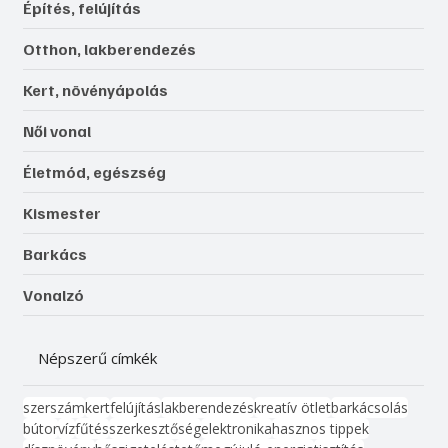
Építés, felújítás
Otthon, lakberendezés
Kert, növényápolás
Női vonal
Életmód, egészség
Kismester
Barkács
Vonalzó
Népszerű címkék
szerszám
kert
felújítás
lakberendezés
kreatív ötlet
barkácsolás
bútor
víz
fűtés
szerkesztőség
elektronika
hasznos tippek