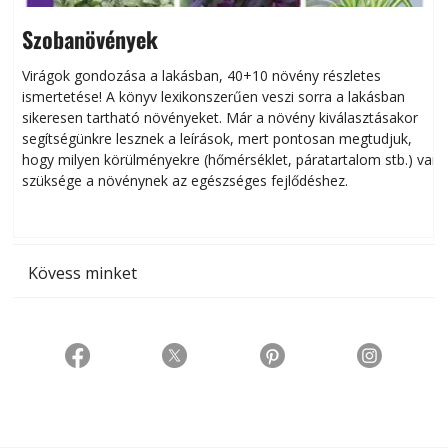
Szobanövények
Virágok gondozása a lakásban, 40+10 növény részletes
ismertetése! A könyv lexikonszerűen veszi sorra a lakásban
s
sikeresen tart­ha­tó növényeket. Már a növény kiválasztásakor
h
segítségünkre lesznek a leírások, mert pontosan megtudjuk,
k
hogy milyen körülményekre (hőmérséklet, páratartalom stb.) van
szüksége a növénynek az egészséges fejlődéshez.
t
Kövess minket