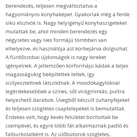
berendezés, teljesen megváltoztatva a 
hagyományos konyhaképet. Gyakoriak még a ferde 
síkú elszívók is. Nagy helyigényű konyhaszigeteket 
mutattak be, ahol minden berendezés egy 
négyzetes vagy íves formájú tömbben van 
elhelyezve, és használója azt körbejárva dolgozhat. 
A fürdőszobai újdonságok is nagy tereket 
igényelnek. A jellemzően körformájú kádak a teljes 
magasságukig beépítettek lettek, így 
süllyesztettnek látszódnak. A mosdókagylóknál 
legérdekesebbek a színes, sőt virágmintás, pultra 
helyezhető darabok. Üvegből készült zuhanyfejeket 
és teljesen szögletes csaptelepeket is bemutattak. 
Érdekes volt, hogy kevés felületet borítottak be 
csempével, és egyre több fát alkalmaznak padló és 
falburkolatként is. Az ülőbútorok szögletes, 