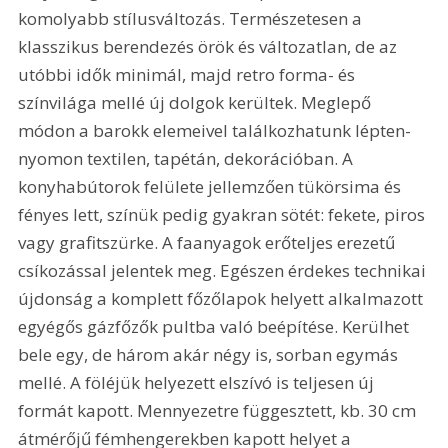
komolyabb stílusváltozás. Természetesen a 
klasszikus berendezés örök és változatlan, de az 
utóbbi idők minimál, majd retro forma- és 
színvilága mellé új dolgok kerültek. Meglepő 
módon a barokk elemeivel találkozhatunk lépten-
nyomon textilen, tapétán, dekorációban. A 
konyhabútorok felülete jellemzően tükörsima és 
fényes lett, színük pedig gyakran sötét: fekete, piros 
vagy grafitszürke. A faanyagok erőteljes erezetű 
csíkozással jelentek meg. Egészen érdekes technikai 
újdonság a komplett főzőlapok helyett alkalmazott 
egyégős gázfőzők pultba való beépítése. Kerülhet 
bele egy, de három akár négy is, sorban egymás 
mellé. A föléjük helyezett elszívó is teljesen új 
formát kapott. Mennyezetre függesztett, kb. 30 cm 
átmérőjű fémhengerekben kapott helyet a 