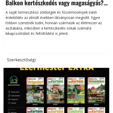
Balkon kertészkedés vagy magaságyás?
Helytakarékos kertészkedés
A saját termesztésű zöldségek és fűszernövények iránti
érdeklődés az elmúlt években látványosan megnőtt. Egyre
többen szeretnék tudni, honnan származik az élelmiszer az
l
asztalukra, miközben a kertészkedés sokak számára
kikapcsolódást és feltöltődést is jelent.
é
d
Szerkesztőségi