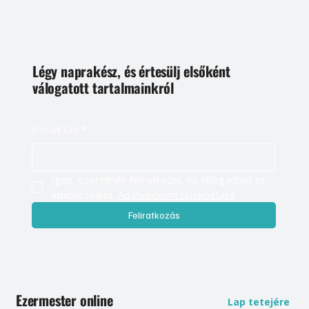
Légy naprakész, és értesülj elsőként
válogatott tartalmainkról
E-mail cím
*
Igen, szeretnék feliratkozni, és elfogadom az 
adatkezelést. 
Adatvédelmi tájékoztató
Feliratkozás
Ezermester online
Lap tetejére