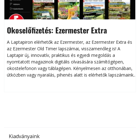
Okoselőfizetés: Ezermester Extra
A Laptapiron elérhetők az Ezermester, az Ezermester Extra és
az Ezermester Old Timer lapszámai, visszamenőleg is! A
Laptapir új, innovatív, praktikus és egyedi megoldás a
L
nyomtatott magazinok digitális olvasására számítógépen,
okostelefonon vagy táblagépen. Kényelmesen az otthonában,
útközben vagy nyaralás, pihenés alatt is elérhetők lapszámaink.
ú
Bárhol, bármikor, akár külföldön élve vagy dolgozva is
B
olvashatók az Ezermester lapszámai. A Laptapir kényelmes
megoldás, mert: – t
Kiadványaink