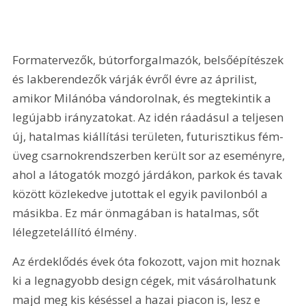
Formatervezők, bútorforgalmazók, belsőépítészek 
és lakberendezők várják évről évre az áprilist, 
amikor Milánóba vándorolnak, és megtekintik a 
legújabb irányzatokat. Az idén ráadásul a teljesen 
új, hatalmas kiállítási területen, futurisztikus fém-
üveg csarnokrendszerben került sor az eseményre, 
ahol a látogatók mozgó járdákon, parkok és tavak 
között közlekedve jutottak el egyik pavilonból a 
másikba. Ez már önmagában is hatalmas, sőt 
lélegzetelállító élmény.
Az érdeklődés évek óta fokozott, vajon mit hoznak 
ki a legnagyobb design cégek, mit vásárolhatunk 
majd meg kis késéssel a hazai piacon is, lesz e 