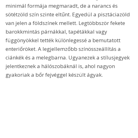
minimál formája megmaradt, de a narancs és 
sötétzöld szín szinte eltűnt. Egyedül a pisztáciazöld 
van jelen a földszínek mellett. Legtöbbször fekete 
barokkmintás párnákkal, tapétákkal vagy 
függönyökkel tették különlegessé a bemutatott 
enteriőröket. A legjellemzőbb színösszeállítás a 
ciánkék és a melegbarna. Ugyanezek a stílusjegyek 
jelentkeznek a hálószobáknál is, ahol nagyon 
gyakoriak a bőr fejvéggel készült ágyak.