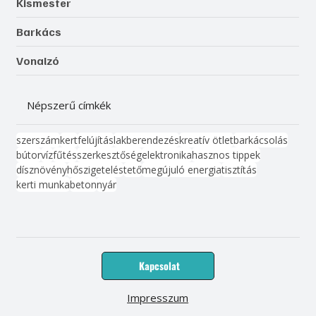
Kismester
Barkács
Vonalzó
Népszerű címkék
szerszám
kert
felújítás
lakberendezés
kreatív ötlet
barkácsolás
bútor
víz
fűtés
szerkesztőség
elektronika
hasznos tippek
dísznövény
hőszigetelés
tető
megújuló energia
tisztítás
kerti munka
beton
nyár
Kapcsolat
Impresszum