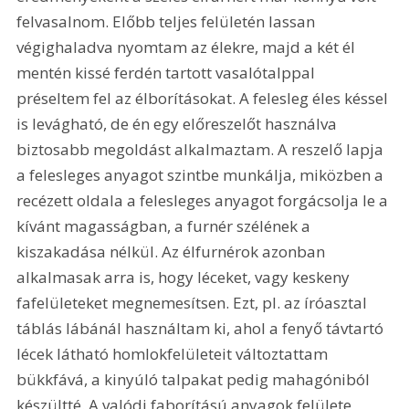
felvasalnom. Előbb teljes felületén lassan 
végighaladva nyomtam az élekre, majd a két él 
mentén kissé ferdén tartott vasalótalppal 
préseltem fel az élborításokat. A felesleg éles késsel 
is levágható, de én egy előreszelőt használva 
biztosabb megoldást alkalmaztam. A reszelő lapja 
a felesleges anyagot szintbe munkálja, miközben a 
recézett oldala a felesleges anyagot forgácsolja le a 
kívánt magasságban, a furnér szélének a 
kiszakadása nélkül. Az élfurnérok azonban 
alkalmasak arra is, hogy léceket, vagy keskeny 
fafelületeket megnemesítsen. Ezt, pl. az íróasztal 
táblás lábánál használtam ki, ahol a fenyő távtartó 
lécek látható homlokfelületeit változtattam 
bükkfává, a kinyúló talpakat pedig mahagóniból 
készültté. A valódi faborítású anyagok felülete 