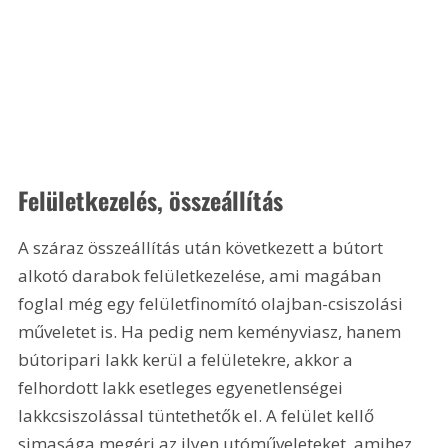
Felületkezelés, összeállítás 
A száraz összeállítás után következett a bútort 
alkotó darabok felületkezelése, ami magában 
foglal még egy felületfinomító olajban-csiszolási 
műveletet is. Ha pedig nem keményviasz, hanem 
bútoripari lakk kerül a felületekre, akkor a 
felhordott lakk esetleges egyenetlenségei 
lakkcsiszolással tüntethetők el. A felület kellő 
simasága megéri az ilyen utóműveleteket, amihez 