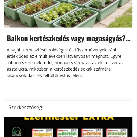
Balkon kertészkedés vagy magaságyás?
Helytakarékos kertészkedés
A saját termesztésű zöldségek és fűszernövények iránti
érdeklődés az elmúlt években látványosan megnőtt. Egyre
többen szeretnék tudni, honnan származik az élelmiszer az
l
asztalukra, miközben a kertészkedés sokak számára
kikapcsolódást és feltöltődést is jelent.
é
d
Szerkesztőségi