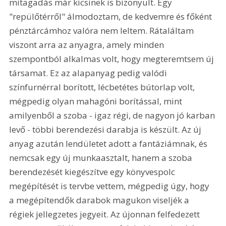
mitagadás már kicsinek is bizonyult. Egy 
"repülőtérről" álmodoztam, de kedvemre és főként 
pénztárcámhoz valóra nem leltem. Rátaláltam 
viszont arra az anyagra, amely minden 
szempontból alkalmas volt, hogy megteremtsem új 
társamat. Ez az alapanyag pedig valódi 
színfurnérral borított, lécbetétes bútorlap volt, 
mégpedig olyan mahagóni borítással, mint 
amilyenből a szoba - igaz régi, de nagyon jó karban 
levő - többi berendezési darabja is készült. Az új 
anyag azután lendületet adott a fantáziámnak, és 
nemcsak egy új munkaasztalt, hanem a szoba 
berendezését kiegészítve egy könyvespolc 
megépítését is tervbe vettem, mégpedig úgy, hogy 
a megépítendők darabok magukon viseljék a 
régiek jellegzetes jegyeit. Az újonnan felfedezett 