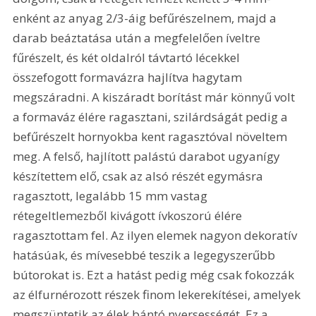
enként az anyag 2/3-áig befűrészelnem, majd a 
darab beáztatása után a megfelelően íveltre 
fűrészelt, és két oldalról távtartó lécekkel 
összefogott formavázra hajlítva hagytam 
megszáradni. A kiszáradt borítást már könnyű volt 
a formaváz élére ragasztani, szilárdságát pedig a 
befűrészelt hornyokba kent ragasztóval növeltem 
meg. A felső, hajlított palástú darabot ugyanígy 
készítettem elő, csak az alsó részét egymásra 
ragasztott, legalább 15 mm vastag 
rétegeltlemezből kivágott ívkoszorú élére 
ragasztottam fel. Az ilyen elemek nagyon dekoratív 
hatásúak, és mívesebbé teszik a legegyszerűbb 
bútorokat is. Ezt a hatást pedig még csak fokozzák 
az élfurnérozott részek finom lekerekítései, amelyek 
megszüntetik az élek bántó nyersességét. Ez a 