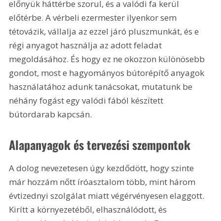
előnyük háttérbe szorul, és a valódi fa kerül 
előtérbe. A vérbeli ezermester ilyenkor sem 
tétovázik, vállalja az ezzel járó pluszmunkát, és e 
régi anyagot használja az adott feladat 
megoldásához. És hogy ez ne okozzon különösebb 
gondot, most e hagyományos bútorépítő anyagok 
használatához adunk tanácsokat, mutatunk be 
néhány fogást egy valódi fából készített 
bútordarab kapcsán.
Alapanyagok és tervezési szempontok 
A dolog nevezetesen úgy kezdődött, hogy szinte 
már hozzám nőtt íróasztalom több, mint három 
évtizednyi szolgálat miatt végérvényesen elaggott. 
Kirítt a környezetéből, elhasználódott, és 