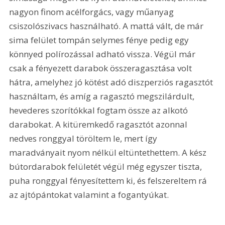
nagyon finom acélforgács, vagy műanyag 
csiszolószivacs használható. A mattá vált, de már 
sima felület tompán selymes fénye pedig egy 
könnyed polírozással adható vissza. Végül már 
csak a fényezett darabok összeragasztása volt 
hátra, amelyhez jó kötést adó diszperziós ragasztót 
használtam, és amíg a ragasztó megszilárdult, 
hevederes szorítókkal fogtam össze az alkotó 
darabokat. A kitüremkedő ragasztót azonnal 
nedves ronggyal töröltem le, mert így 
maradványait nyom nélkül eltüntethettem. A kész 
bútordarabok felületét végül még egyszer tiszta, 
puha ronggyal fényesítettem ki, és felszereltem rá 
az ajtópántokat valamint a fogantyúkat. 