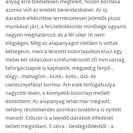
anyag erre tökéletesen megfelelt, hiszen borítása 
azonos volt az eredeti berendezésével. Az új 
darabok elkészítése természetesen jelentős plusz 
munkával járt, a felületkikészítés minősége ugyanis 
nagyon meghatározó, és a fél siker itt nem 
elégséges. Még az alapanyagot illetően is voltak 
kétségeim, mert a lécezett bútorlapokon kívül egy 
illetve két oldalukon színfurnérozott 20 mm vastag 
faforgácslapok is kaphatók, mégpedig fenyő-, 
tölgy-, mahagóni-, bükk-, koto-, dió- és 
cseresznyefával borítva. Ám ezek térfogatsúlya 
nagyobb lévén, a könnyebb bútorlap mellett 
döntöttem. Az alapanyag tehát már megvolt, 
néhány részletkérdés azonban továbbra is nyitott 
maradt. Először is a leendő darabok élfedését 
kellett megoldani. E célra - beidegződésből - a 