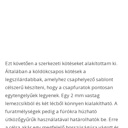
Ezt követően a szerkezeti kötéseket alakítottam ki. 
Általában a köldökcsapos kötések a 
legszilárdabbak, amelyhez csaphelyező sablont 
célszerű készíteni, hogy a csapfuratok pontosan 
egytengelyűek legyenek. Egy 2 mm vastag 
lemezcsíkból és két lécből könnyen kialakítható. A 
furatmélységek pedig a fúrókra húzható 
ütközőgyűrűk használatával határolhatók be. Erre 
a célra akár egy megfelelő hosszúságúra vágott és 