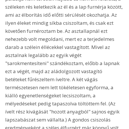
széleken rés keletkezik az él és a lap furnérja között, 
ami az élborítás idő előtti sérülését okozhatja. Az 
ilyen éleket mindig síkba csiszoltam, és csak ezt 
követően furnéroztam be. Az asztallapnál ezt 
nehezebb volt megoldani, mert ez a terjedelmes 
darab a szélein éllécekkel vastagított. Mivel az 
asztalnak legalább az egyik végét 
"sarokmentesíteni" szándékoztam, előbb a lapnak 
ezt a végét, majd az aládolgozott vastagító 
betéteket fűrészeltem íveltre. A két vágás 
természetesen nem lett tökéletesen egyforma, a 
kiálló egyenetlenségeket lecsiszoltam, a 
mélyedéseket pedig tapaszolva töltöttem fel. (Az 
ívelt rész kivágását "hozott anyagból" sajnos egyik 
lapszabászat sem vállalta.) A gondos csiszolás 
eredményeként a széles élfurnért már könnyű volt 