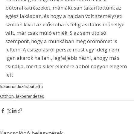
bútoralkatrészeket, mániákusan takarítottunk az 
egész lakásban, és hogy a hajdan volt személyzeti 
szobán kívül az előszoba is félig asztalos műhellyé 
vált, már csak múló emlék. S az sem utolsó 
szempont, hogy a munkában még örömömet is 
leltem. A csiszolásról persze most egy ideig nem 
igen akarok hallani, legfeljebb nézni, ahogy más 
csinálja, mert a siker ellenére abból nagyon elegem 
lett. 
lakberendezés
bútor
fa
Otthon, lakberendezés
Kapcsolódó bejegyzések