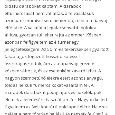
oldalú darabokat kaptam. A darabok 
élfurnérozását nem vállalták, a felvasalásuk 
azonban semmivel sem nehezebb, mint a műanyag 
élfóliáké. A vasalót a legalacsonyabb hőfokra 
állítva, gyorsan túl lehet rajta az ember. Közben 
azonban felfigyeltem az élfurnér egy 
jellegzetességére. Az 50 m-es tekercsekben gyártott 
faszalagok fogazott hosszító kötéssel 
összeragasztottak, ám az alapanyag erezete 
közben változik, és ez esetenként zavaró lehet. A 
nagyon szembetűnő élekre ezért azonos anyagú, 
toldás nélküli furnércsíkokat vasaltam fel. A 
maradék darabokat pedig ajtók és fiókelőlapok 
éleinek a lefedésére használtam fel. Nagyon kellett 
ügyelnem az ívelt kontúrú polclapok élére. Ha ezek 
palástja nem töretlen hajlású és nem sík felületű, a 