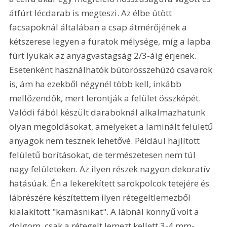
átfúrt lécdarab is megteszi. Az élbe ütött 
facsapoknál általában a csap átmérőjének a 
kétszerese legyen a furatok mélysége, míg a lapba 
fúrt lyukak az anyagvastagság 2/3-áig érjenek. 
Esetenként használhatók bútorösszehúzó csavarok 
is, ám ha ezekből négynél több kell, inkább 
mellőzendők, mert lerontják a felület összképét. 
Valódi fából készült daraboknál alkalmazhatunk 
olyan megoldásokat, amelyeket a laminált felületű 
anyagok nem tesznek lehetővé. Például hajlított 
felületű borításokat, de természetesen nem túl 
nagy felületeken. Az ilyen részek nagyon dekoratív 
hatásúak. Én a lekerekített sarokpolcok tetejére és 
lábrészére készítettem ilyen rétegeltlemezből 
kialakított "kamásnikat". A lábnál könnyű volt a 
dolgom, csak a rétegelt lemezt kellett 3-4 mm-