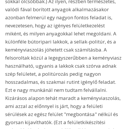
sokkal olcsóbbak.) Az ilyen, részben természetes, 
valódi fával borított anyagok alkalmazásakor 
azonban felmerül egy nagyon fontos feladat is, 
nevezetesen, hogy az igényes felületkezelést 
miként, és milyen anyagokkal lehet megoldani. A 
különféle bútoripari lakkok, a sellak-politúr, és a 
keményviaszolás jöhetett csak számításba. A 
felsoroltak közül a legegyszerűbben a keményviasz 
használható, ugyanis a lakkok csak szórva adnak 
szép felületet, a politúrozás pedig nagyon 
hosszadalmas, és szakmai rutint igénylő feladat. 
Ezt e nagy munkánál nem tudtam felvállalni. 
Kizárásos alapon tehát maradt a keményviaszolás, 
ami azzal az előnnyel is járt, hogy a felületi 
sérülések az egész felület "megbontása" nélkül és 
gyorsan kijavíthatók. (Ezt a felületkikészítési 