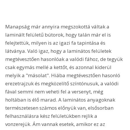
Manapság már annyira megszokottá váltak a 
laminált felületű bútorok, hogy talán már el is 
felejtettük, milyen is az igazi fa tapintása és 
látványa. Való igaz, hogy a laminátos felületek 
megtévesztően hasonlóak a valódi fához, de tegyük 
csak egymás mellé a kettőt, és azonnal kiderül 
melyik a "másolat". Hiába megtévesztően hasonló 
erezetrajzuk és megközelítő színtónusuk, a valódi 
fával semmi nem veheti fel a versenyt, még 
holtában is élő marad. A laminátos anyagoknak 
természetesen számos előnyük van, elsősorban 
felhasználásra kész felületükben rejlik a 
vonzerejük. Ám vannak esetek, amikor ez az 