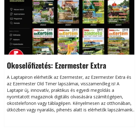
Okoselőfizetés: Ezermester Extra
A Laptapiron elérhetők az Ezermester, az Ezermester Extra és
az Ezermester Old Timer lapszámai, visszamenőleg is! A
Laptapir új, innovatív, praktikus és egyedi megoldás a
L
nyomtatott magazinok digitális olvasására számítógépen,
okostelefonon vagy táblagépen. Kényelmesen az otthonában,
útközben vagy nyaralás, pihenés alatt is elérhetők lapszámaink.
ú
Bárhol, bármikor, akár külföldön élve vagy dolgozva is
B
olvashatók az Ezermester lapszámai. A Laptapir kényelmes
megoldás, mert: – t