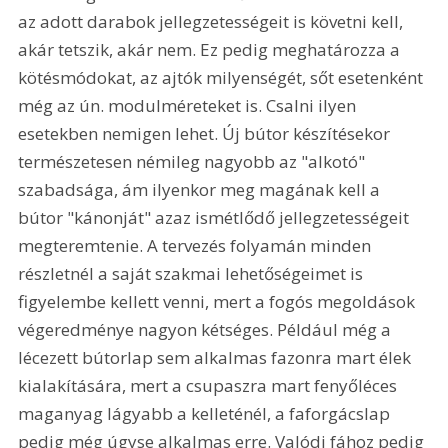
az adott darabok jellegzetességeit is követni kell, 
akár tetszik, akár nem. Ez pedig meghatározza a 
kötésmódokat, az ajtók milyenségét, sőt esetenként 
még az ún. modulméreteket is. Csalni ilyen 
esetekben nemigen lehet. Új bútor készítésekor 
természetesen némileg nagyobb az "alkotó" 
szabadsága, ám ilyenkor meg magának kell a 
bútor "kánonját" azaz ismétlődő jellegzetességeit 
megteremtenie. A tervezés folyamán minden 
részletnél a saját szakmai lehetőségeimet is 
figyelembe kellett venni, mert a fogós megoldások 
végeredménye nagyon kétséges. Például még a 
lécezett bútorlap sem alkalmas fazonra mart élek 
kialakítására, mert a csupaszra mart fenyőléces 
maganyag lágyabb a kelleténél, a faforgácslap 
pedig még úgyse alkalmas erre. Valódi fához pedig 