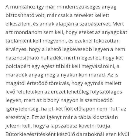
A munkához így már minden szükséges anyag 
biztosítható volt, már csak a terveket kellett 
elkészíteni, és annak alapján a szabástervet. Mert 
azt mondanom sem kell, hogy ezeket az anyagokat 
táblánként kell megvenni, és ezeknél fokozottan 
érvényes, hogy a lehető legkevesebb legyen a nem 
hasznosítható hulladék, mert megeshet, hogy két 
polclapért egy egész táblát kell megvásárolni, a 
maradék anyag meg a nyakunkon marad. Az is 
magától értetődő törekvés, hogy egymás mellett 
levő felületeken az erezet lehetőleg folytatólagos 
legyen, mert az bizony nagyon is szembeötlő 
igénytelenség, ha pl. két fiók előlapon nem "fut" az 
erezetrajz. Ezt az igényt már a tábla kiosztásán 
jelezni kell, hogy a lapszabász követni tudja. 
Bútorkiegészítésként készülő daraboknál ezen kívül 