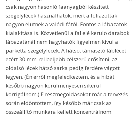
csak nagyon hasonló faanyagból készített 
szegélylécek használhatók, mert a fóliázottak 
nagyon elütnek a valódi fától. Fontos a lábazatok 
kialakítása is. Közvetlenül a fal elé kerülő darabok 
lábazatánál nem hagyhatók figyelmen kívül a 
parketta szegélylécek. A hátsó, támasztó láblécet 
ezért 30 mm-rel beljebb célszerű erősíteni, az 
oldalsó lécek hátsó sarka pedig ferdére vágott 
legyen. (Én erről megfeledkeztem, és a hibát 
később nagyon körülményesen sikerül 
korrigálnom.) E részmegoldásokat már a tervezés 
során eldöntöttem, így később már csak az 
összeállító munkára kellett koncentrálnom. 