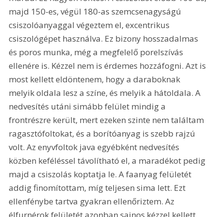
majd 150-es, végül 180-as szemcsenagyságú 
csiszolóanyaggal végeztem el, excentrikus 
csiszológépet használva. Ez bizony hosszadalmas 
és poros munka, még a megfelelő porelszívás 
ellenére is. Kézzel nem is érdemes hozzáfogni. Azt is 
most kellett eldöntenem, hogy a daraboknak 
melyik oldala lesz a színe, és melyik a hátoldala. A 
nedvesítés utáni simább felület mindig a 
frontrészre került, mert ezeken szinte nem találtam 
ragasztófoltokat, és a borítóanyag is szebb rajzú 
volt. Az enyvfoltok java egyébként nedvesítés 
közben keféléssel távolítható el, a maradékot pedig 
majd a csiszolás koptatja le. A faanyag felületét 
addig finomítottam, míg teljesen sima lett. Ezt 
ellenfénybe tartva gyakran ellenőriztem. Az 
élfurnérok felületét azonban sajnos kézzel kellett 