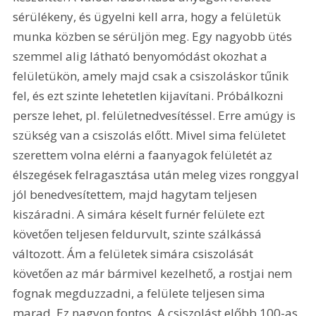
sérülékeny, és ügyelni kell arra, hogy a felületük 
munka közben se sérüljön meg. Egy nagyobb ütés 
szemmel alig látható benyomódást okozhat a 
felületükön, amely majd csak a csiszoláskor tűnik 
fel, és ezt szinte lehetetlen kijavítani. Próbálkozni 
persze lehet, pl. felületnedvesítéssel. Erre amúgy is 
szükség van a csiszolás előtt. Mivel sima felületet 
szerettem volna elérni a faanyagok felületét az 
élszegések felragasztása után meleg vizes ronggyal 
jól benedvesítettem, majd hagytam teljesen 
kiszáradni. A simára késelt furnér felülete ezt 
követően teljesen feldurvult, szinte szálkássá 
változott. Ám a felületek simára csiszolását 
követően az már bármivel kezelhető, a rostjai nem 
fognak megduzzadni, a felülete teljesen sima 
marad. Ez nagyon fontos. A csiszolást előbb 100-as, 