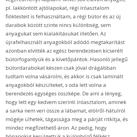
pl. lakköntött ajtólapokat, régi íróasztalom 
fióktesteit is felhasználtam, a régi bútor és az új 
darabok között szinte nincs különbség, sem 
anyagukat sem kialakításukat illetően. Az 
újrafelhasznált anyagokból adódó megtakarítást 
azonban elvitték az egész berendezésen kicserélt 
bútorfogantyúk és a kivetőpántok. Hasonló jellegű 
bútordarabokat készen csak jóval drágábban 
tudtam volna vásárolni, és akkor is csak laminált 
anyagokból készülteket, s oda lett volna a 
berendezés egységes összképe. De ami a lényeg, 
hogy lett egy kedvem szerinti íróasztalom, aminek 
a sarka nem veri össze a lábamat, elölről-hátulról 
mögéje ülhetek, tágassága meg a párját ritkítja, és 
mindez megfizethető áron. Az pedig, hogy 
hónapokig kerülgettük a különböző félkész 