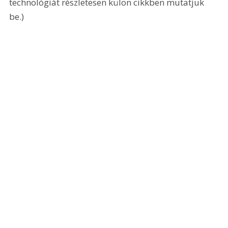
technológiát részletesen külön cikkben mutatjuk 
be.) 