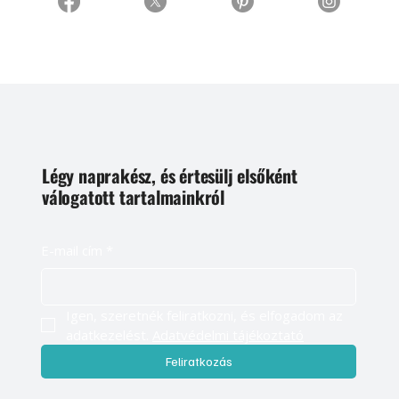
Légy naprakész, és értesülj elsőként
válogatott tartalmainkról
E-mail cím
*
Igen, szeretnék feliratkozni, és elfogadom az 
adatkezelést. 
Adatvédelmi tájékoztató
Feliratkozás