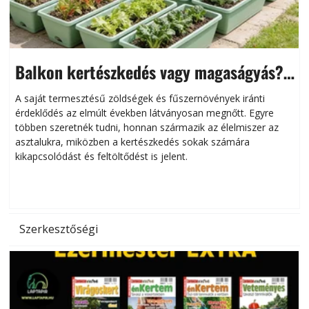
Balkon kertészkedés vagy magaságyás?
Helytakarékos kertészkedés
A saját termesztésű zöldségek és fűszernövények iránti
érdeklődés az elmúlt években látványosan megnőtt. Egyre
többen szeretnék tudni, honnan származik az élelmiszer az
l
asztalukra, miközben a kertészkedés sokak számára
kikapcsolódást és feltöltődést is jelent.
é
d
Szerkesztőségi