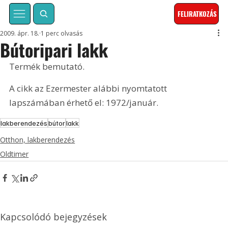
FELIRATKOZÁS
2009. ápr. 18.
1 perc olvasás
Bútoripari lakk
Termék bemutató. 
A cikk az Ezermester alábbi nyomtatott 
lapszámában érhető el: 1972/január.
lakberendezés
bútor
lakk
Otthon, lakberendezés
Oldtimer
Kapcsolódó bejegyzések