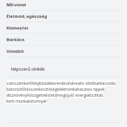
Női vonal
Életmód, egészség
Kismester
Barkács
Vonalzó
Népszerű címkék
szerszám
kert
felújítás
lakberendezés
kreatív ötlet
barkácsolás
bútor
víz
fűtés
szerkesztőség
elektronika
hasznos tippek
dísznövény
hőszigetelés
tető
megújuló energia
tisztítás
kerti munka
beton
nyár