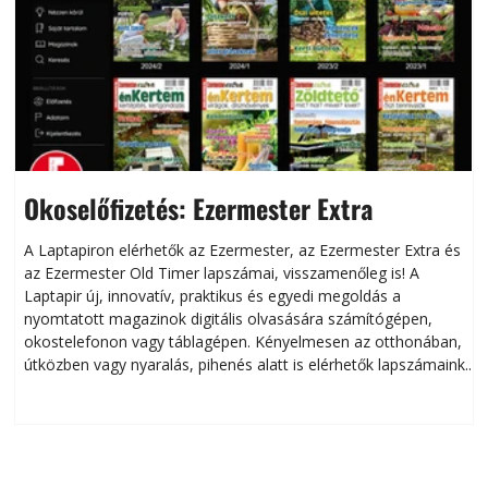
Okoselőfizetés: Ezermester Extra
A Laptapiron elérhetők az Ezermester, az Ezermester Extra és
az Ezermester Old Timer lapszámai, visszamenőleg is! A
Laptapir új, innovatív, praktikus és egyedi megoldás a
L
nyomtatott magazinok digitális olvasására számítógépen,
okostelefonon vagy táblagépen. Kényelmesen az otthonában,
útközben vagy nyaralás, pihenés alatt is elérhetők lapszámaink.
ú
Bárhol, bármikor, akár külföldön élve vagy dolgozva is
B
olvashatók az Ezermester lapszámai. A Laptapir kényelmes
megoldás, mert: – t