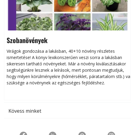
Szobanövények
Virágok gondozása a lakásban, 40+10 növény részletes
ismertetése! A könyv lexikonszerűen veszi sorra a lakásban
s
sikeresen tart­ha­tó növényeket. Már a növény kiválasztásakor
h
segítségünkre lesznek a leírások, mert pontosan megtudjuk,
k
hogy milyen körülményekre (hőmérséklet, páratartalom stb.) van
szüksége a növénynek az egészséges fejlődéshez.
t
Kövess minket