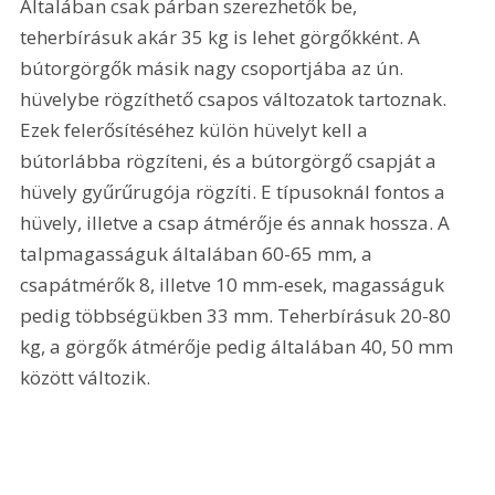
Általában csak párban szerezhetők be, 
teherbírásuk akár 35 kg is lehet görgőkként. A 
bútorgörgők másik nagy csoportjába az ún. 
hüvelybe rögzíthető csapos változatok tartoznak. 
Ezek felerősítéséhez külön hüvelyt kell a 
bútorlábba rögzíteni, és a bútorgörgő csapját a 
hüvely gyűrűrugója rögzíti. E típusoknál fontos a 
hüvely, illetve a csap átmérője és annak hossza. A 
talpmagasságuk általában 60-65 mm, a 
csapátmérők 8, illetve 10 mm-esek, magasságuk 
pedig többségükben 33 mm. Teherbírásuk 20-80 
kg, a görgők átmérője pedig általában 40, 50 mm 
között változik. 