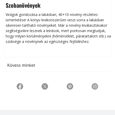
Szobanövények
Virágok gondozása a lakásban, 40+10 növény részletes
ismertetése! A könyv lexikonszerűen veszi sorra a lakásban
s
sikeresen tart­ha­tó növényeket. Már a növény kiválasztásakor
h
segítségünkre lesznek a leírások, mert pontosan megtudjuk,
k
hogy milyen körülményekre (hőmérséklet, páratartalom stb.) van
szüksége a növénynek az egészséges fejlődéshez.
t
Kövess minket