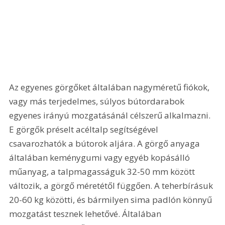
Az egyenes görgőket általában nagyméretű fiókok, 
vagy más terjedelmes, súlyos bútordarabok 
egyenes irányú mozgatásánál célszerű alkalmazni. 
E görgők préselt acéltalp segítségével 
csavarozhatók a bútorok aljára. A görgő anyaga 
általában keménygumi vagy egyéb kopásálló 
műanyag, a talpmagasságuk 32-50 mm között 
változik, a görgő méretétől függően. A teherbírásuk 
20-60 kg közötti, és bármilyen sima padlón könnyű 
mozgatást tesznek lehetővé. Általában 