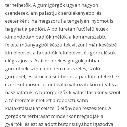
terhelhetők. A gumigörgők ugyan nagyon 
csendesek, ám palástjuk sérülékenyebb, és 
esetenként  ha megszorul a tengelyen  nyomot is 
hagyhat a padlón. A poliuretán futófelületűek 
kimondottan padlókímélők, a kommerszebb, 
fekete műanyagból készültek viszont már kevésbé 
kíméletesek a fapadlók felületével, és gördülésük 
elég zajos is. Az ikerkerekes görgők jobban 
gördülnek szinte minden más széles, szóló 
görgőnél, és kíméletesebbek is a padlófelületekhez, 
ezért különösen az önbeálló változatokon ideális a 
használatuk. A bútorgörgők kiválasztásakor viszont 
a fő méreteik mellett a robosztusabb 
kialakításúakat célszerű előnyben részesíteni. A 
görgők teherbírását mindenkor megadják a 
gyártók, és ezt az adott bútor súlyához igazodva 