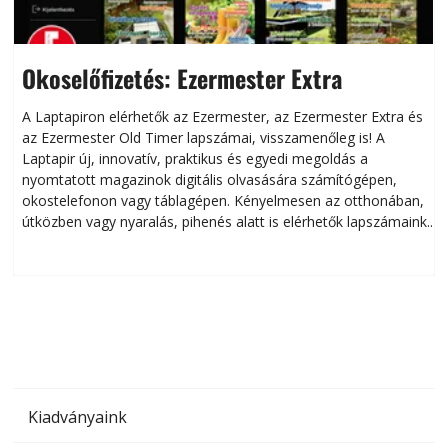
Okoselőfizetés: Ezermester Extra
A Laptapiron elérhetők az Ezermester, az Ezermester Extra és
az Ezermester Old Timer lapszámai, visszamenőleg is! A
Laptapir új, innovatív, praktikus és egyedi megoldás a
L
nyomtatott magazinok digitális olvasására számítógépen,
okostelefonon vagy táblagépen. Kényelmesen az otthonában,
útközben vagy nyaralás, pihenés alatt is elérhetők lapszámaink.
ú
Bárhol, bármikor, akár külföldön élve vagy dolgozva is
B
olvashatók az Ezermester lapszámai. A Laptapir kényelmes
megoldás, mert: – t
Kiadványaink