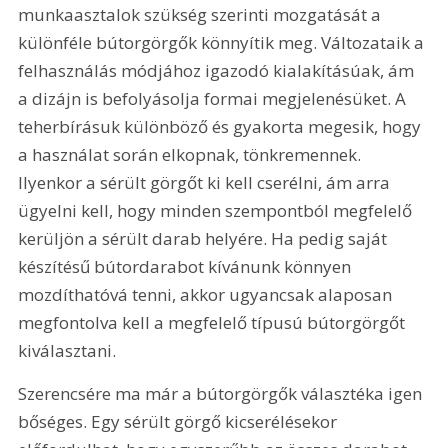
munkaasztalok szükség szerinti mozgatását a 
különféle bútorgörgők könnyítik meg. Változataik a 
felhasználás módjához igazodó kialakításúak, ám 
a dizájn is befolyásolja formai megjelenésüket. A 
teherbírásuk különböző és gyakorta megesik, hogy 
a használat során elkopnak, tönkremennek. 
Ilyenkor a sérült görgőt ki kell cserélni, ám arra 
ügyelni kell, hogy minden szempontból megfelelő 
kerüljön a sérült darab helyére. Ha pedig saját 
készítésű bútordarabot kívánunk könnyen 
mozdíthatóvá tenni, akkor ugyancsak alaposan 
megfontolva kell a megfelelő típusú bútorgörgőt 
kiválasztani.
Szerencsére ma már a bútorgörgők választéka igen 
bőséges. Egy sérült görgő kicserélésekor 