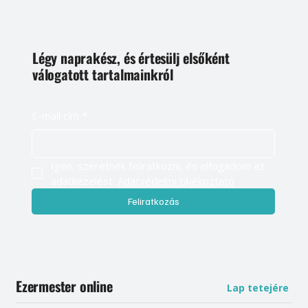
Légy naprakész, és értesülj elsőként
válogatott tartalmainkról
E-mail cím
*
Igen, szeretnék feliratkozni, és elfogadom az 
adatkezelést. 
Adatvédelmi tájékoztató
Feliratkozás
Ezermester online
Lap tetejére