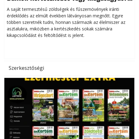
Helytakarékos kertészkedés
A saját termesztésű zöldségek és fűszernövények iránti
érdeklődés az elmúlt években látványosan megnőtt. Egyre
többen szeretnék tudni, honnan származik az élelmiszer az
l
asztalukra, miközben a kertészkedés sokak számára
kikapcsolódást és feltöltődést is jelent.
é
d
Szerkesztőségi