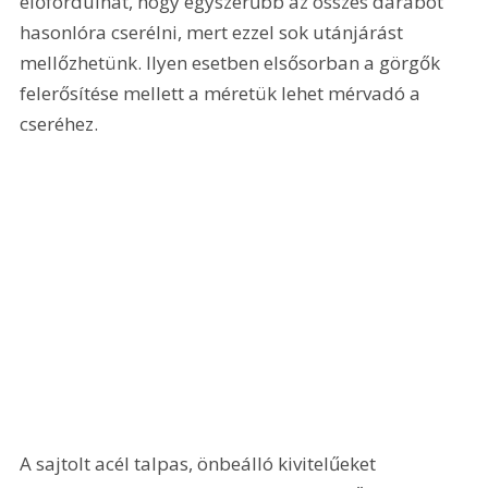
előfordulhat, hogy egyszerűbb az összes darabot 
hasonlóra cserélni, mert ezzel sok utánjárást 
mellőzhetünk. Ilyen esetben elsősorban a görgők 
felerősítése mellett a méretük lehet mérvadó a 
cseréhez. 
A sajtolt acél talpas, önbeálló kivitelűeket 