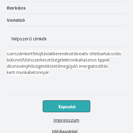
Barkács
Vonalzó
Népszerű címkék
szerszám
kert
felújítás
lakberendezés
kreatív ötlet
barkácsolás
bútor
víz
fűtés
szerkesztőség
elektronika
hasznos tippek
dísznövény
hőszigetelés
tető
megújuló energia
tisztítás
kerti munka
beton
nyár
Kapcsolat
Impresszum
Médiaajánlat