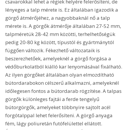
csavarokkal lehet a régiek helyére felerősíteni, de 
lényeges a talp mérete is. Ez általában igazodik a 
görgő átmérőjéhez, a nagyobbaknál nő a talp 
mérete is. A görgők átmérője általában 27-52 mm, 
talpméretük 28-42 mm közötti, terhelhetőségük 
pedig 20-80 kg között, típustól és gyártmánytól 
függően változik. Fékezhető változataik is 
beszerezhetőek, amelyeknél a görgő forgása a 
védőburkolatból kiálló kar lenyomásával fixálható. 
Az ilyen görgőket általában olyan elmozdítható 
bútordarabokon célszerű alkalmazni, amelyeknél 
időlegesen fontos a bútordarab rögzítése. A talpas 
görgők különleges fajtái a ferde tengelyű 
bútorgörgők, amelyeket többnyire sajtolt acél 
forgótalppal lehet felerősíteni. A görgő anyaga 
fém, lágy poliuretán futófelülettel ellátott. 