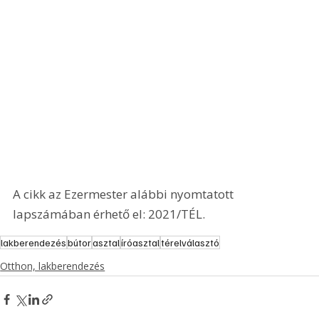
A cikk az Ezermester alábbi nyomtatott 
lapszámában érhető el: 2021/TÉL.
lakberendezés
bútor
asztal
íróasztal
térelválasztó
Otthon, lakberendezés