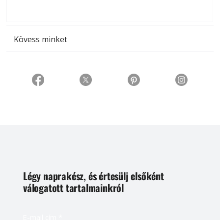
t
Kövess minket
Légy naprakész, és értesülj elsőként
válogatott tartalmainkról
E-mail cím
*