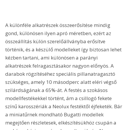
A különféle alkatrészek összeerősítése mindig 
gond, különösen ilyen apró méretben, ezért az 
összeállítás külön szerelőállványba erősítve 
történik, és a készülő modelleket így biztosan lehet 
kézben tartani, ami különösen a parányi 
alkatrészek felragasztásakor nagyon előnyös. A 
darabok rögzítéséhez speciális pillanatragasztó 
szükséges, amely 10 másodperc alatt eléri végső 
szilárdságának a 65%-át. A festés a szokásos 
modellfestékekkel történt, ám a csillogó fekete 
színű karosszériák a Neolux festéktől éjfeketék. Bár 
a miniatűrnek mondható Bugatti modellek 
megejtően részletesek, elkészítésükhöz csupán a 