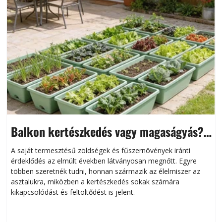
Balkon kertészkedés vagy magaságyás?
Helytakarékos kertészkedés
A saját termesztésű zöldségek és fűszernövények iránti
érdeklődés az elmúlt években látványosan megnőtt. Egyre
többen szeretnék tudni, honnan származik az élelmiszer az
l
asztalukra, miközben a kertészkedés sokak számára
kikapcsolódást és feltöltődést is jelent.
é
d