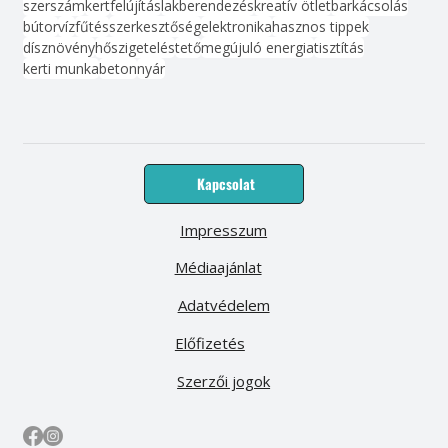
szerszám
kert
felújítás
lakberendezés
kreatív ötlet
barkácsolás
bútor
víz
fűtés
szerkesztőség
elektronika
hasznos tippek
dísznövény
hőszigetelés
tető
megújuló energia
tisztítás
kerti munka
beton
nyár
Kapcsolat
Impresszum
Médiaajánlat
Adatvédelem
Előfizetés
Szerzői jogok