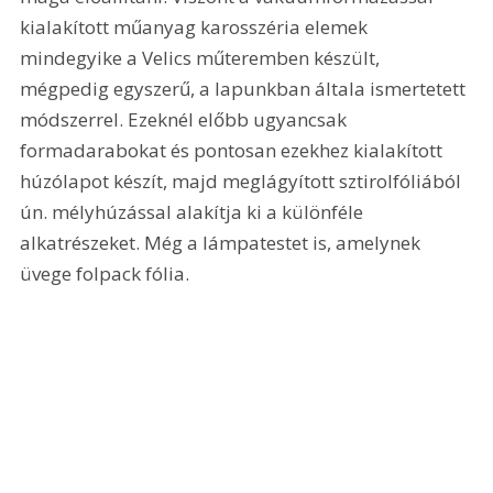
kialakított műanyag karosszéria elemek 
mindegyike a Velics műteremben készült, 
mégpedig egyszerű, a lapunkban általa ismertetett 
módszerrel. Ezeknél előbb ugyancsak 
formadarabokat és pontosan ezekhez kialakított 
húzólapot készít, majd meglágyított sztirolfóliából 
ún. mélyhúzással alakítja ki a különféle 
alkatrészeket. Még a lámpatestet is, amelynek 
üvege folpack fólia. 