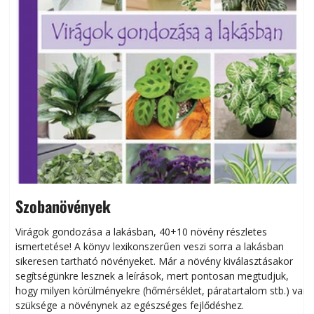
Szobanövények
Virágok gondozása a lakásban, 40+10 növény részletes
ismertetése! A könyv lexikonszerűen veszi sorra a lakásban
s
sikeresen tart­ha­tó növényeket. Már a növény kiválasztásakor
h
segítségünkre lesznek a leírások, mert pontosan megtudjuk,
k
hogy milyen körülményekre (hőmérséklet, páratartalom stb.) van
szüksége a növénynek az egészséges fejlődéshez.