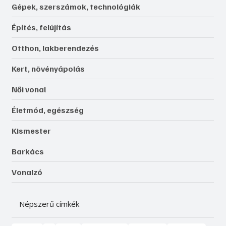
Gépek, szerszámok, technológiák
Építés, felújítás
Otthon, lakberendezés
Kert, növényápolás
Női vonal
Életmód, egészség
Kismester
Barkács
Vonalzó
Népszerű címkék