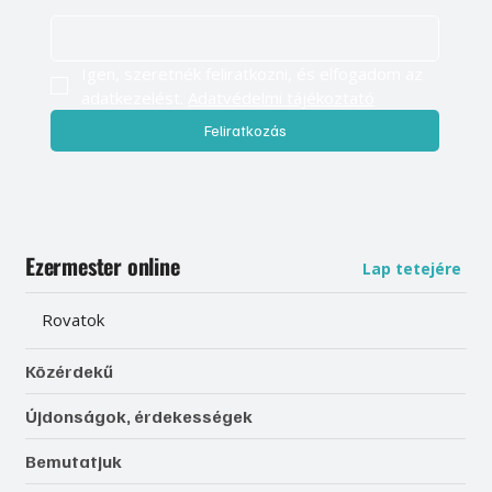
Igen, szeretnék feliratkozni, és elfogadom az 
adatkezelést. 
Adatvédelmi tájékoztató
Feliratkozás
Ezermester online
Lap tetejére
Rovatok
Közérdekű
Újdonságok, érdekességek
Bemutatjuk