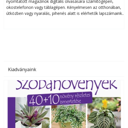
nyomtatott magazinok digitális olvasására számítógépen,
okostelefonon vagy táblagépen. Kényelmesen az otthonában,
útközben vagy nyaralás, pihenés alatt is elérhetők lapszámaink.
ú
Bárhol, bármikor, akár külföldön élve vagy dolgozva is
B
olvashatók az Ezermester lapszámai. A Laptapir kényelmes
megoldás, mert: – t
Kiadványaink