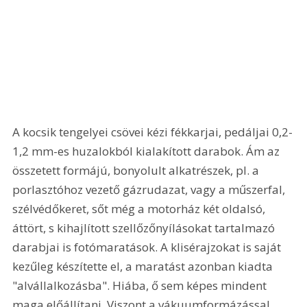
A kocsik tengelyei csövei kézi fékkarjai, pedáljai 0,2-
1,2 mm-es huzalokból kialakított darabok. Ám az 
összetett formájú, bonyolult alkatrészek, pl. a 
porlasztóhoz vezető gázrudazat, vagy a műszerfal, 
szélvédőkeret, sőt még a motorház két oldalsó, 
áttört, s kihajlított szellőzőnyílásokat tartalmazó 
darabjai is fotómaratások. A klisérajzokat is saját 
kezűleg készítette el, a maratást azonban kiadta 
"alvállalkozásba". Hiába, ő sem képes mindent 
maga előállítani. Viszont a vákuumformázással 