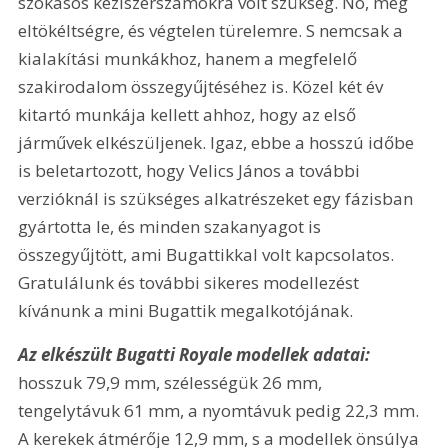
szokásos kéziszerszámokra volt szükség. No, meg 
eltökéltségre, és végtelen türelemre. S nemcsak a 
kialakítási munkákhoz, hanem a megfelelő 
szakirodalom összegyűjtéséhez is. Közel két év 
kitartó munkája kellett ahhoz, hogy az első 
járművek elkészüljenek. Igaz, ebbe a hosszú időbe 
is beletartozott, hogy Velics János a további 
verzióknál is szükséges alkatrészeket egy fázisban 
gyártotta le, és minden szakanyagot is 
összegyűjtött, ami Bugattikkal volt kapcsolatos. 
Gratulálunk és további sikeres modellezést 
kívánunk a mini Bugattik megalkotójának.
Az elkészült Bugatti Royale modellek adatai:
hosszuk 79,9 mm, szélességük 26 mm, 
tengelytávuk 61 mm, a nyomtávuk pedig 22,3 mm. 
A kerekek átmérője 12,9 mm, s a modellek önsúlya 