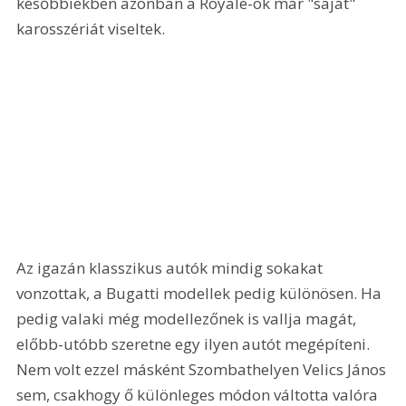
későbbiekben azonban a Royale-ok már "saját" 
karosszériát viseltek.
Az igazán klasszikus autók mindig sokakat 
vonzottak, a Bugatti modellek pedig különösen. Ha 
pedig valaki még modellezőnek is vallja magát, 
előbb-utóbb szeretne egy ilyen autót megépíteni. 
Nem volt ezzel másként Szombathelyen Velics János 
sem, csakhogy ő különleges módon váltotta valóra 