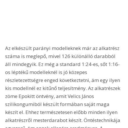
Az elkészült parányi modelleknek már az alkatrész 
száma is meglepő, mivel 126 különálló darabból 
áll mindegyik. Ez még a standard 1:24-es, sőt 1:16-
os léptékű modelleknél is jó közepes 
részletezettségre enged következtetni, ám egy ilyen 
kis modellnél ez kitűnő teljesítmény. Az alkatrészek 
zöme Epokitt öntvény, amit Velics János 
szilikongumiból készült formában saját maga 
készít el. Ehhez természetesen előbb minden ilyen 
alkatrészről mesterdarabot készít. Öntéstechnikája 