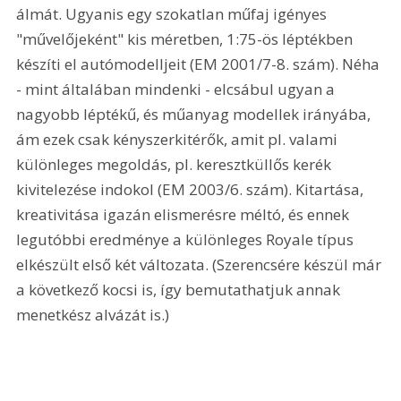
álmát. Ugyanis egy szokatlan műfaj igényes 
"művelőjeként" kis méretben, 1:75-ös léptékben 
készíti el autómodelljeit (EM 2001/7-8. szám). Néha 
- mint általában mindenki - elcsábul ugyan a 
nagyobb léptékű, és műanyag modellek irányába, 
ám ezek csak kényszerkitérők, amit pl. valami 
különleges megoldás, pl. keresztküllős kerék 
kivitelezése indokol (EM 2003/6. szám). Kitartása, 
kreativitása igazán elismerésre méltó, és ennek 
legutóbbi eredménye a különleges Royale típus 
elkészült első két változata. (Szerencsére készül már 
a következő kocsi is, így bemutathatjuk annak 
menetkész alvázát is.) 