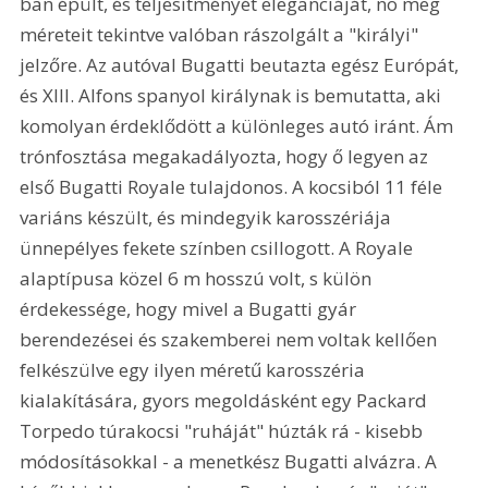
ban épült, és teljesítményét eleganciáját, no meg 
méreteit tekintve valóban rászolgált a "királyi" 
jelzőre. Az autóval Bugatti beutazta egész Európát, 
és XIII. Alfons spanyol királynak is bemutatta, aki 
komolyan érdeklődött a különleges autó iránt. Ám 
trónfosztása megakadályozta, hogy ő legyen az 
első Bugatti Royale tulajdonos. A kocsiból 11 féle 
variáns készült, és mindegyik karosszériája 
ünnepélyes fekete színben csillogott. A Royale 
alaptípusa közel 6 m hosszú volt, s külön 
érdekessége, hogy mivel a Bugatti gyár 
berendezései és szakemberei nem voltak kellően 
felkészülve egy ilyen méretű karosszéria 
kialakítására, gyors megoldásként egy Packard 
Torpedo túrakocsi "ruháját" húzták rá - kisebb 
módosításokkal - a menetkész Bugatti alvázra. A 