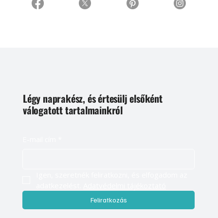
Légy naprakész, és értesülj elsőként
válogatott tartalmainkról
E-mail cím
*
Igen, szeretnék feliratkozni, és elfogadom az 
adatkezelést. 
Adatvédelmi tájékoztató
Feliratkozás