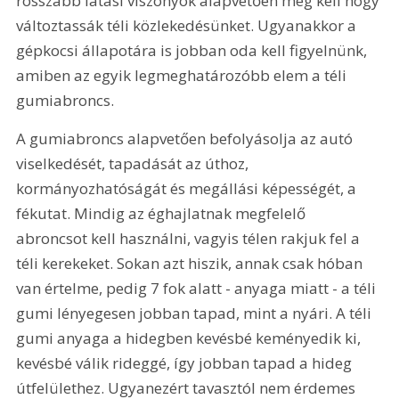
rosszabb látási viszonyok alapvetően meg kell hogy 
változtassák téli közlekedésünket. Ugyanakkor a 
gépkocsi állapotára is jobban oda kell figyelnünk, 
amiben az egyik legmeghatározóbb elem a téli 
gumiabroncs.
A gumiabroncs alapvetően befolyásolja az autó 
viselkedését, tapadását az úthoz, 
kormányozhatóságát és megállási képességét, a 
fékutat. Mindig az éghajlatnak megfelelő 
abroncsot kell használni, vagyis télen rakjuk fel a 
téli kerekeket. Sokan azt hiszik, annak csak hóban 
van értelme, pedig 7 fok alatt - anyaga miatt - a téli 
gumi lényegesen jobban tapad, mint a nyári. A téli 
gumi anyaga a hidegben kevésbé keményedik ki, 
kevésbé válik rideggé, így jobban tapad a hideg 
útfelülethez. Ugyanezért tavasztól nem érdemes 