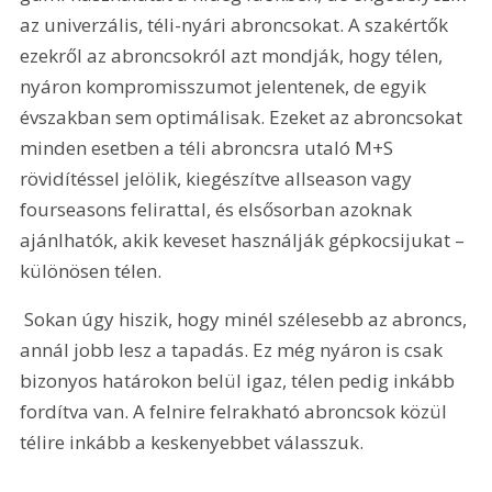
az univerzális, téli-nyári abroncsokat. A szakértők 
ezekről az abroncsokról azt mondják, hogy télen, 
nyáron kompromisszumot jelentenek, de egyik 
évszakban sem optimálisak. Ezeket az abroncsokat 
minden esetben a téli abroncsra utaló M+S 
rövidítéssel jelölik, kiegészítve allseason vagy 
fourseasons felirattal, és elsősorban azoknak 
ajánlhatók, akik keveset használják gépkocsijukat – 
különösen télen.
 Sokan úgy hiszik, hogy minél szélesebb az abroncs, 
annál jobb lesz a tapadás. Ez még nyáron is csak 
bizonyos határokon belül igaz, télen pedig inkább 
fordítva van. A felnire felrakható abroncsok közül 
télire inkább a keskenyebbet válasszuk.