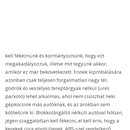
kell fékeznünk és kormányoznunk, hogy ezt 
megakadályozzuk, illetve mit tegyünk akkor, 
amikor ez már bekövetkezett. Ennek kipróbálására 
azonban csak teljesen forgalmatlan nagy tér, 
gödrök és veszélyes tereptárgyak nélkül (üres 
parkoló) lehet alkalmas, ahol nem csúszhat neki 
gépkocsink más autóknak, és az árokban sem 
köthetünk ki. Blokkolásgátló nélküli autóval hóban, 
jégen szaggatottan kell fékezni, el kell érni, hogy a 
kerekek újra gördüljenek. ABS-szel rendelkező 