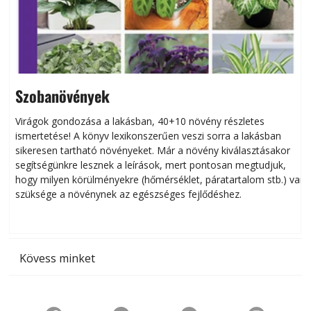
Szobanövények
Virágok gondozása a lakásban, 40+10 növény részletes
ismertetése! A könyv lexikonszerűen veszi sorra a lakásban
s
sikeresen tart­ha­tó növényeket. Már a növény kiválasztásakor
h
segítségünkre lesznek a leírások, mert pontosan megtudjuk,
k
hogy milyen körülményekre (hőmérséklet, páratartalom stb.) van
szüksége a növénynek az egészséges fejlődéshez.
t
Kövess minket