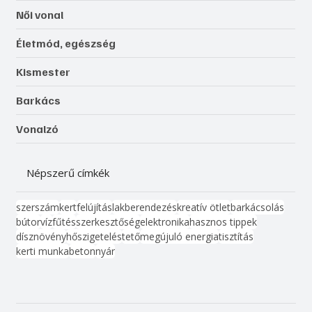
Női vonal
Életmód, egészség
Kismester
Barkács
Vonalzó
Népszerű címkék
szerszám
kert
felújítás
lakberendezés
kreatív ötlet
barkácsolás
bútor
víz
fűtés
szerkesztőség
elektronika
hasznos tippek
dísznövény
hőszigetelés
tető
megújuló energia
tisztítás
kerti munka
beton
nyár