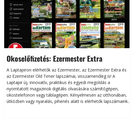
Okoselőfizetés: Ezermester Extra
A Laptapiron elérhetők az Ezermester, az Ezermester Extra és
az Ezermester Old Timer lapszámai, visszamenőleg is! A
Laptapir új, innovatív, praktikus és egyedi megoldás a
L
nyomtatott magazinok digitális olvasására számítógépen,
okostelefonon vagy táblagépen. Kényelmesen az otthonában,
útközben vagy nyaralás, pihenés alatt is elérhetők lapszámaink.
ú
Bárhol, bármikor, akár külföldön élve vagy dolgozva is
B
olvashatók az Ezermester lapszámai. A Laptapir kényelmes
megoldás, mert: – t