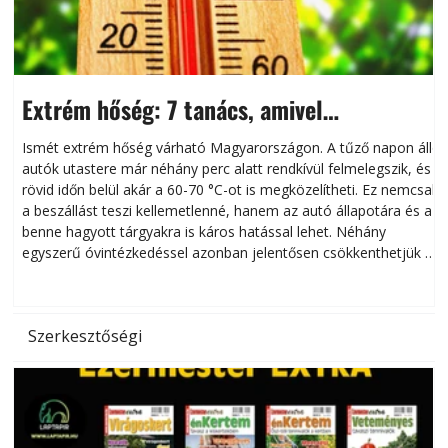
Extrém hőség: 7 tanács, amivel
megóvhatjuk autónkat a nyári károktól
Ismét extrém hőség várható Magyarországon. A tűző napon álló
autók utastere már néhány perc alatt rendkívül felmelegszik, és
rövid időn belül akár a 60-70 °C-ot is megközelítheti. Ez nemcsak
n
a beszállást teszi kellemetlenné, hanem az autó állapotára és a
benne hagyott tárgyakra is káros hatással lehet. Néhány
egyszerű óvintézkedéssel azonban jelentősen csökkenthetjük a
hőség káros hatásait.
l
Szerkesztőségi