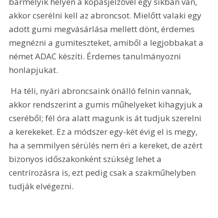
bármelyik helyen a kopásjelzővel egy síkban van, 
akkor cserélni kell az abroncsot. Mielőtt valaki egy 
adott gumi megvásárlása mellett dönt, érdemes 
megnézni a gumiteszteket, amiből a legjobbakat a 
német ADAC készíti. Érdemes tanulmányozni 
honlapjukat.
 Ha téli, nyári abroncsaink önálló felnin vannak, 
akkor rendszerint a gumis műhelyeket kihagyjuk a 
cseréből; fél óra alatt magunk is át tudjuk szerelni 
a kerekeket. Ez a módszer egy-két évig el is megy, 
ha a semmilyen sérülés nem éri a kereket, de azért 
bizonyos időszakonként szükség lehet a 
centrírozásra is, ezt pedig csak a szakműhelyben 
tudják elvégezni.