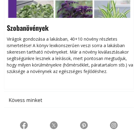
Szobanövények
Virágok gondozása a lakásban, 40+10 növény részletes
ismertetése! A könyv lexikonszerűen veszi sorra a lakásban
s
sikeresen tart­ha­tó növényeket. Már a növény kiválasztásakor
h
segítségünkre lesznek a leírások, mert pontosan megtudjuk,
k
hogy milyen körülményekre (hőmérséklet, páratartalom stb.) van
szüksége a növénynek az egészséges fejlődéshez.
t
Kövess minket