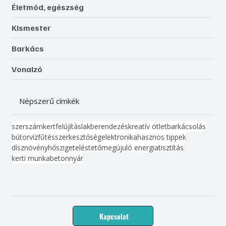
Életmód, egészség
Kismester
Barkács
Vonalzó
Népszerű címkék
szerszám
kert
felújítás
lakberendezés
kreatív ötlet
barkácsolás
bútor
víz
fűtés
szerkesztőség
elektronika
hasznos tippek
dísznövény
hőszigetelés
tető
megújuló energia
tisztítás
kerti munka
beton
nyár
Kapcsolat