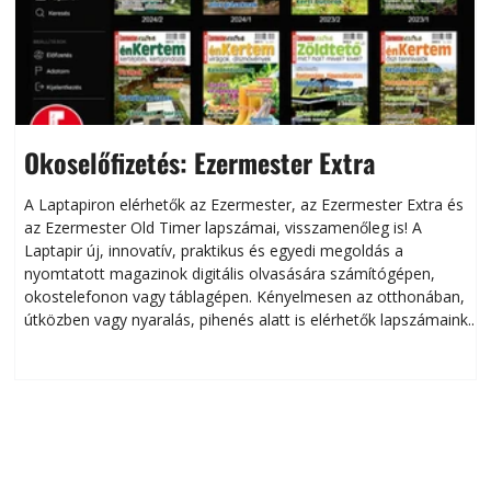
Okoselőfizetés: Ezermester Extra
A Laptapiron elérhetők az Ezermester, az Ezermester Extra és
az Ezermester Old Timer lapszámai, visszamenőleg is! A
Laptapir új, innovatív, praktikus és egyedi megoldás a
L
nyomtatott magazinok digitális olvasására számítógépen,
okostelefonon vagy táblagépen. Kényelmesen az otthonában,
útközben vagy nyaralás, pihenés alatt is elérhetők lapszámaink.
ú
Bárhol, bármikor, akár külföldön élve vagy dolgozva is
B
olvashatók az Ezermester lapszámai. A Laptapir kényelmes
megoldás, mert: – t