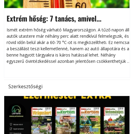
Extrém hőség: 7 tanács, amivel
megóvhatjuk autónkat a nyári károktól
Ismét extrém hőség várható Magyarországon. A tűző napon álló
autók utastere már néhány perc alatt rendkívül felmelegszik, és
rövid időn belül akár a 60-70 °C-ot is megközelítheti. Ez nemcsak
n
a beszállást teszi kellemetlenné, hanem az autó állapotára és a
benne hagyott tárgyakra is káros hatással lehet. Néhány
egyszerű óvintézkedéssel azonban jelentősen csökkenthetjük a
hőség káros hatásait.
l
Szerkesztőségi