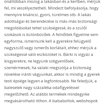
önállóbban mozog a lakásban és a kertben, mérjük 
fel, mi veszélyeztetheti. Mindezt befolyásolja, hogy 
mennyire kíváncsi, gyors, türelmes stb. A lakás 
adottságai és berendezése is más-más biztonsági 
megoldásokat tehet szükségessé, és a szülői 
szokások is különbözőek. A felnőttek figyelme sem 
egyforma, ismernünk kell a gyerekre felügyelő 
nagyszülő vagy ismerős korlátait, ehhez mérjük a 
szükségessé váló eszközöket is. Bárki is vigyáz a 
kisgyerekre, ne legyünk szégyenlősek, 
szemérmesek, ha valaki megszólja a biztonság 
növelése iránti vágyunkat, akkor is mindig a gyerek 
testi épsége legyen a legfontosabb. Ne feledjük, a 
balesetek nagy százaléka odafigyeléssel 
megelőzhető. Az alábbi termékek mindegyike 
megvásárolható itthon. A bababoltok, webshopok 