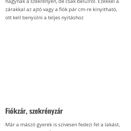
hagynak a szekrényen, de csak belülről. Ezekkel a 
zárakkal az ajtó vagy a fiók pár cm-re kinyitható, 
ott kell benyúlni a teljes nyitáshoz 
Fiókzár, szekrényzár
Már a mászó gyerek is szívesen fedezi fel a lakást, 