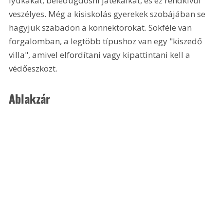
lyukakat, beledugdosni játékaikat, és ez rendkívül 
veszélyes. Még a kisiskolás gyerekek szobájában se 
hagyjuk szabadon a konnektorokat. Sokféle van 
forgalomban, a legtöbb típushoz van egy "kiszedő 
villa", amivel elfordítani vagy kipattintani kell a 
védőeszközt.
Ablakzár