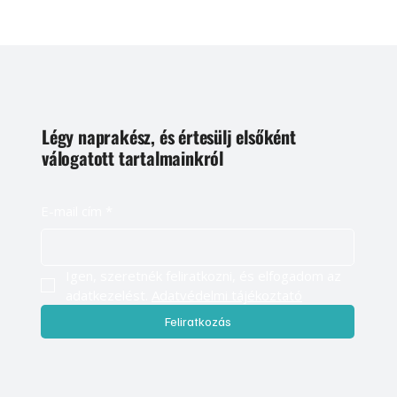
Légy naprakész, és értesülj elsőként
válogatott tartalmainkról
E-mail cím
*
Igen, szeretnék feliratkozni, és elfogadom az 
adatkezelést. 
Adatvédelmi tájékoztató
Feliratkozás