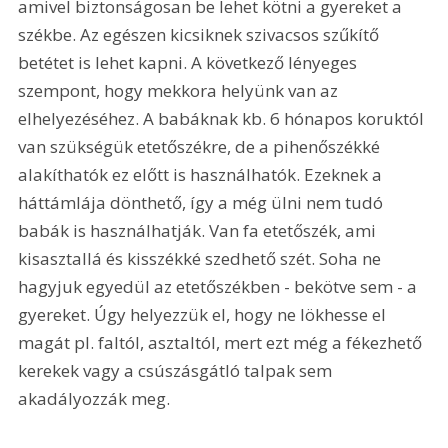
amivel biztonságosan be lehet kötni a gyereket a 
székbe. Az egészen kicsiknek szivacsos szűkítő 
betétet is lehet kapni. A következő lényeges 
szempont, hogy mekkora helyünk van az 
elhelyezéséhez. A babáknak kb. 6 hónapos koruktól 
van szükségük etetőszékre, de a pihenőszékké 
alakíthatók ez előtt is használhatók. Ezeknek a 
háttámlája dönthető, így a még ülni nem tudó 
babák is használhatják. Van fa etetőszék, ami 
kisasztallá és kisszékké szedhető szét. Soha ne 
hagyjuk egyedül az etetőszékben - bekötve sem - a 
gyereket. Úgy helyezzük el, hogy ne lökhesse el 
magát pl. faltól, asztaltól, mert ezt még a fékezhető 
kerekek vagy a csúszásgátló talpak sem 
akadályozzák meg. 