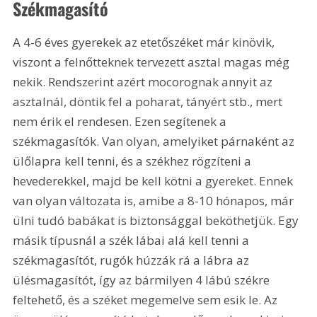
Székmagasító
A 4-6 éves gyerekek az etetőszéket már kinövik, 
viszont a felnőtteknek tervezett asztal magas még 
nekik. Rendszerint azért mocorognak annyit az 
asztalnál, döntik fel a poharat, tányért stb., mert 
nem érik el rendesen. Ezen segítenek a 
székmagasítók. Van olyan, amelyiket párnaként az 
ülőlapra kell tenni, és a székhez rögzíteni a 
hevederekkel, majd be kell kötni a gyereket. Ennek 
van olyan változata is, amibe a 8-10 hónapos, már 
ülni tudó babákat is biztonsággal beköthetjük. Egy 
másik típusnál a szék lábai alá kell tenni a 
székmagasítót, rugók húzzák rá a lábra az 
ülésmagasítót, így az bármilyen 4 lábú székre 
feltehető, és a széket megemelve sem esik le. Az 