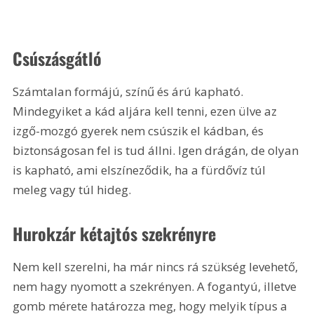
Csúszásgátló
Számtalan formájú, színű és árú kapható. 
Mindegyiket a kád aljára kell tenni, ezen ülve az 
izgő-mozgó gyerek nem csúszik el kádban, és 
biztonságosan fel is tud állni. Igen drágán, de olyan 
is kapható, ami elszíneződik, ha a fürdővíz túl 
meleg vagy túl hideg.
Hurokzár kétajtós szekrényre
Nem kell szerelni, ha már nincs rá szükség levehető, 
nem hagy nyomott a szekrényen. A fogantyú, illetve 
gomb mérete határozza meg, hogy melyik típus a 