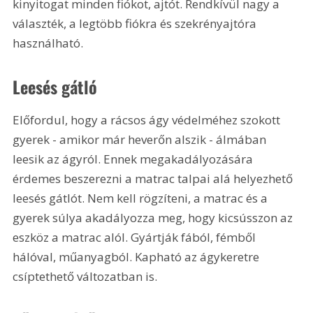
kinyitogat minden fiókot, ajtót. Rendkívül nagy a 
választék, a legtöbb fiókra és szekrényajtóra 
használható.
Leesés gátló
Előfordul, hogy a rácsos ágy védelméhez szokott 
gyerek - amikor már heverőn alszik - álmában 
leesik az ágyról. Ennek megakadályozására 
érdemes beszerezni a matrac talpai alá helyezhető 
leesés gátlót. Nem kell rögzíteni, a matrac és a 
gyerek súlya akadályozza meg, hogy kicsússzon az 
eszköz a matrac alól. Gyártják fából, fémből 
hálóval, műanyagból. Kapható az ágykeretre 
csíptethető változatban is.