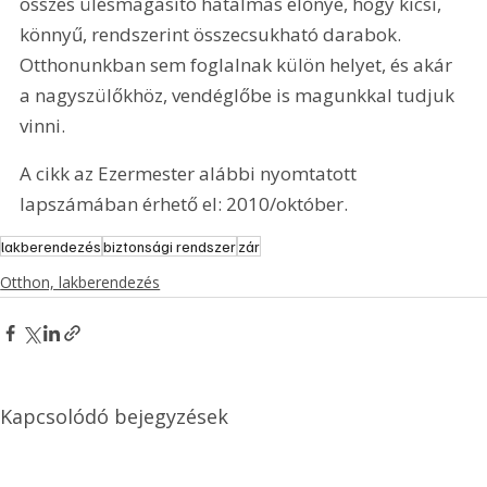
összes ülésmagasító hatalmas előnye, hogy kicsi, 
könnyű, rendszerint összecsukható darabok. 
Otthonunkban sem foglalnak külön helyet, és akár 
a nagyszülőkhöz, vendéglőbe is magunkkal tudjuk 
vinni. 
A cikk az Ezermester alábbi nyomtatott 
lapszámában érhető el: 2010/október.
lakberendezés
biztonsági rendszer
zár
Otthon, lakberendezés
Kapcsolódó bejegyzések