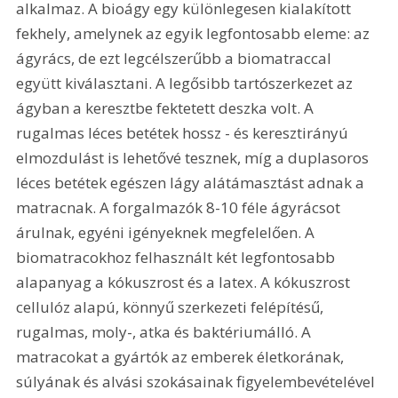
alkalmaz. A bioágy egy különlegesen kialakított 
fekhely, amelynek az egyik legfontosabb eleme: az 
ágyrács, de ezt legcélszerűbb a biomatraccal 
együtt kiválasztani. A legősibb tartószerkezet az 
ágyban a keresztbe fektetett deszka volt. A 
rugalmas léces betétek hossz - és keresztirányú 
elmozdulást is lehetővé tesznek, míg a duplasoros 
léces betétek egészen lágy alátámasztást adnak a 
matracnak. A forgalmazók 8-10 féle ágyrácsot 
árulnak, egyéni igényeknek megfelelően. A 
biomatracokhoz felhasznált két legfontosabb 
alapanyag a kókuszrost és a latex. A kókuszrost 
cellulóz alapú, könnyű szerkezeti felépítésű, 
rugalmas, moly-, atka és baktériumálló. A 
matracokat a gyártók az emberek életkorának, 
súlyának és alvási szokásainak figyelembevételével 