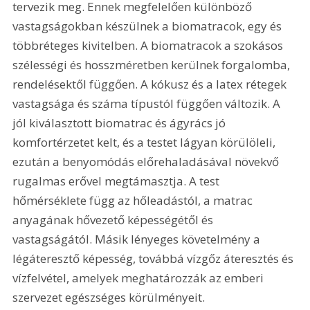
tervezik meg. Ennek megfelelően különböző 
vastagságokban készülnek a biomatracok, egy és 
többréteges kivitelben. A biomatracok a szokásos 
szélességi és hosszméretben kerülnek forgalomba, 
rendelésektől függően. A kókusz és a latex rétegek 
vastagsága és száma típustól függően változik. A 
jól kiválasztott biomatrac és ágyrács jó 
komfortérzetet kelt, és a testet lágyan körülöleli, 
ezután a benyomódás előrehaladásával növekvő 
rugalmas erővel megtámasztja. A test 
hőmérséklete függ az hőleadástól, a matrac 
anyagának hővezető képességétől és 
vastagságától. Másik lényeges követelmény a 
légáteresztő képesség, továbbá vízgőz áteresztés és 
vízfelvétel, amelyek meghatározzák az emberi 
szervezet egészséges körülményeit. 