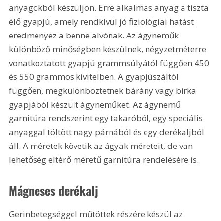
anyagokból készüljön. Erre alkalmas anyag a tiszta 
élő gyapjú, amely rendkívül jó fiziológiai hatást 
eredményez a benne alvónak. Az ágyneműk 
különböző minőségben készülnek, négyzetméterre 
vonatkoztatott gyapjú grammsúlyától függően 450 
és 550 grammos kivitelben. A gyapjúszáltól 
függően, megkülönböztetnek bárány vagy birka 
gyapjából készült ágyneműket. Az ágynemű 
garnitúra rendszerint egy takaróból, egy speciális 
anyaggal töltött nagy párnából és egy derékaljból 
áll. A méretek követik az ágyak méreteit, de van 
lehetőség eltérő méretű garnitúra rendelésére is.
Mágneses derékalj
Gerinbetegséggel műtöttek részére készül az 