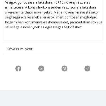
Virágok gondozása a lakásban, 40+10 növény részletes
ismertetése! A könyv lexikonszerűen veszi sorra a lakásban
s
sikeresen tart­ha­tó növényeket. Már a növény kiválasztásakor
h
segítségünkre lesznek a leírások, mert pontosan megtudjuk,
k
hogy milyen körülményekre (hőmérséklet, páratartalom stb.) van
szüksége a növénynek az egészséges fejlődéshez.
t
Kövess minket