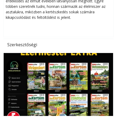
érdeklődés az elmúlt években látványosan megnőtt. Egyre
többen szeretnék tudni, honnan származik az élelmiszer az
l
asztalukra, miközben a kertészkedés sokak számára
kikapcsolódást és feltöltődést is jelent.
é
d
Szerkesztőségi