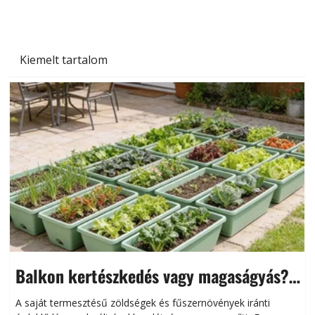
Kiemelt tartalom
Balkon kertészkedés vagy magaságyás?
Helytakarékos kertészkedés
A saját termesztésű zöldségek és fűszernövények iránti