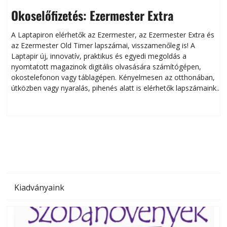
Okoselőfizetés: Ezermester Extra
A Laptapiron elérhetők az Ezermester, az Ezermester Extra és
az Ezermester Old Timer lapszámai, visszamenőleg is! A
Laptapir új, innovatív, praktikus és egyedi megoldás a
L
nyomtatott magazinok digitális olvasására számítógépen,
okostelefonon vagy táblagépen. Kényelmesen az otthonában,
útközben vagy nyaralás, pihenés alatt is elérhetők lapszámaink.
ú
Bárhol, bármikor, akár külföldön élve vagy dolgozva is
B
olvashatók az Ezermester lapszámai. A Laptapir kényelmes
megoldás, mert: – t
Kiadványaink