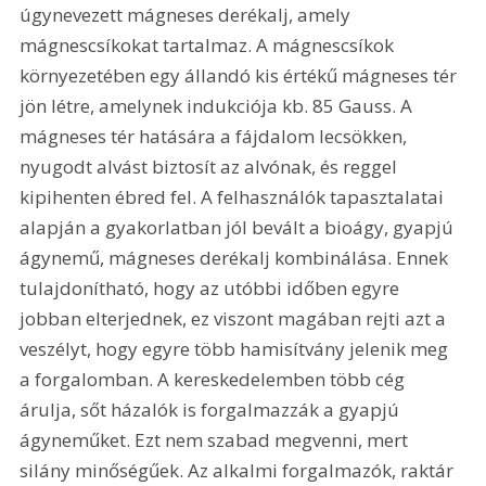
úgynevezett mágneses derékalj, amely 
mágnescsíkokat tartalmaz. A mágnescsíkok 
környezetében egy állandó kis értékű mágneses tér 
jön létre, amelynek indukciója kb. 85 Gauss. A 
mágneses tér hatására a fájdalom lecsökken, 
nyugodt alvást biztosít az alvónak, és reggel 
kipihenten ébred fel. A felhasználók tapasztalatai 
alapján a gyakorlatban jól bevált a bioágy, gyapjú 
ágynemű, mágneses derékalj kombinálása. Ennek 
tulajdonítható, hogy az utóbbi időben egyre 
jobban elterjednek, ez viszont magában rejti azt a 
veszélyt, hogy egyre több hamisítvány jelenik meg 
a forgalomban. A kereskedelemben több cég 
árulja, sőt házalók is forgalmazzák a gyapjú 
ágyneműket. Ezt nem szabad megvenni, mert 
silány minőségűek. Az alkalmi forgalmazók, raktár 