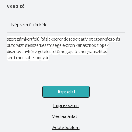
Vonalzó
Népszerű címkék
szerszám
kert
felújítás
lakberendezés
kreatív ötlet
barkácsolás
bútor
víz
fűtés
szerkesztőség
elektronika
hasznos tippek
dísznövény
hőszigetelés
tető
megújuló energia
tisztítás
kerti munka
beton
nyár
Kapcsolat
Impresszum
Médiaajánlat
Adatvédelem