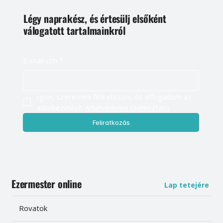
Légy naprakész, és értesülj elsőként
válogatott tartalmainkról
E-mail cím
*
Igen, szeretnék feliratkozni, és elfogadom az 
adatkezelést. 
Adatvédelmi tájékoztató
Feliratkozás
Ezermester online
Lap tetejére
Rovatok