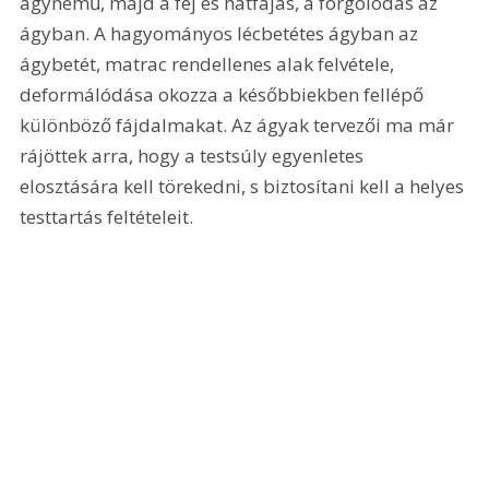
ágynemű, majd a fej és hátfájás, a forgolódás az 
ágyban. A hagyományos lécbetétes ágyban az 
ágybetét, matrac rendellenes alak felvétele, 
deformálódása okozza a későbbiekben fellépő 
különböző fájdalmakat. Az ágyak tervezői ma már 
rájöttek arra, hogy a testsúly egyenletes 
elosztására kell törekedni, s biztosítani kell a helyes 
testtartás feltételeit.