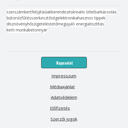
szerszám
kert
felújítás
lakberendezés
kreatív ötlet
barkácsolás
bútor
víz
fűtés
szerkesztőség
elektronika
hasznos tippek
dísznövény
hőszigetelés
tető
megújuló energia
tisztítás
kerti munka
beton
nyár
Kapcsolat
Impresszum
Médiaajánlat
Adatvédelem
Előfizetés
Szerzői jogok