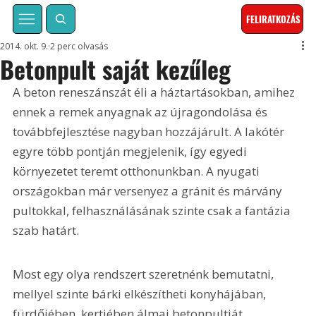
FELIRATKOZÁS
2014. okt. 9.
2 perc olvasás
Betonpult saját kezűleg
A beton reneszánszát éli a háztartásokban, amihez 
ennek a remek anyagnak az újragondolása és 
továbbfejlesztése nagyban hozzájárult. A lakótér 
egyre több pontján megjelenik, így egyedi 
környezetet teremt otthonunkban. A nyugati 
országokban már versenyez a gránit és márvány 
pultokkal, felhasználásának szinte csak a fantázia 
szab határt.
Most egy olya rendszert szeretnénk bemutatni, 
mellyel szinte bárki elkészítheti konyhájában, 
fürdőjében, kertjében álmai betonpultját. 