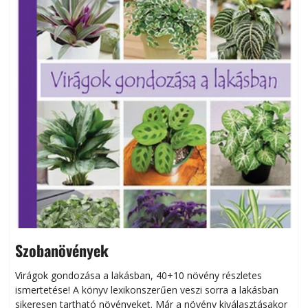
Szobanövények
Virágok gondozása a lakásban, 40+10 növény részletes
ismertetése! A könyv lexikonszerűen veszi sorra a lakásban
s
sikeresen tart­ha­tó növényeket. Már a növény kiválasztásakor
h