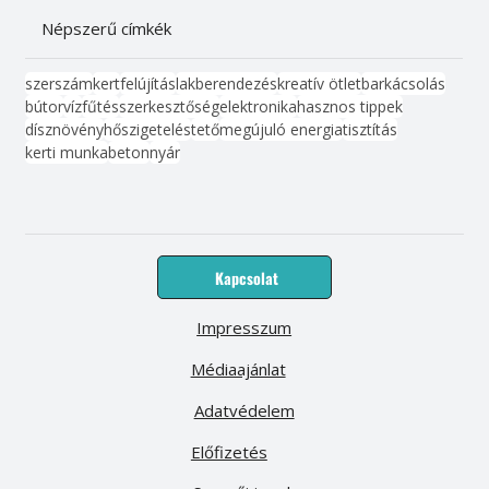
Népszerű címkék
szerszám
kert
felújítás
lakberendezés
kreatív ötlet
barkácsolás
bútor
víz
fűtés
szerkesztőség
elektronika
hasznos tippek
dísznövény
hőszigetelés
tető
megújuló energia
tisztítás
kerti munka
beton
nyár
Kapcsolat
Impresszum
Médiaajánlat
Adatvédelem
Előfizetés