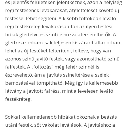
és jelentős felületeken jelentkeznek, azon a helyiség 
régi festésének levakarását, átglettelését követő új 
festéssel lehet segíteni. A kisebb foltokban leváló 
régi festékréteg levakarása után az ilyen festési 
hibák glettelve és szintbe hozva átecsetelhetők. A 
glettre azonban csak teljesen kiszáradt állapotban 
lehet az új festéket felteríteni, feltéve, hogy van 
azonos színű javító festék, vagy azonosítható színű 
falfesték. A „foltozás” még fehér színnél is 
észrevehető, ám a javítás színeltérése a szélek 
bemosásával tompítható. Még így is kellemesebb 
látvány a javított falrész, mint a levelesen leváló 
festékréteg. 
Sokkal kellemetlenebb hibákat okoznak a beázás 
utáni festék, sőt vakolat leválások. A javításhoz a 