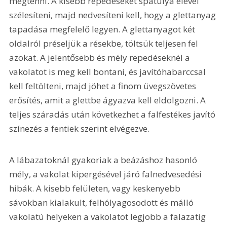
megtenni. A kisebb repedéseket spatulya élével 
szélesíteni, majd nedvesíteni kell, hogy a glettanyag 
tapadása megfelelő legyen. A glettanyagot két 
oldalról préseljük a résekbe, töltsük teljesen fel 
azokat. A jelentősebb és mély repedéseknél a 
vakolatot is meg kell bontani, és javítóhabarccsal 
kell feltölteni, majd jöhet a finom üvegszövetes 
erősítés, amit a glettbe ágyazva kell eldolgozni. A 
teljes száradás után következhet a falfestékes javító 
színezés a fentiek szerint elvégezve.
A lábazatoknál gyakoriak a beázáshoz hasonló 
mély, a vakolat kipergésével járó falnedvesedési 
hibák. A kisebb felületen, vagy keskenyebb 
sávokban kialakult, felhólyagosodott és málló 
vakolatú helyeken a vakolatot legjobb a falazatig 