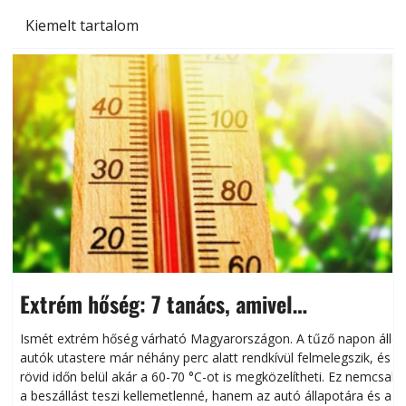
Kiemelt tartalom
Extrém hőség: 7 tanács, amivel
megóvhatjuk autónkat a nyári károktól
Ismét extrém hőség várható Magyarországon. A tűző napon álló
autók utastere már néhány perc alatt rendkívül felmelegszik, és
rövid időn belül akár a 60-70 °C-ot is megközelítheti. Ez nemcsak
n
a beszállást teszi kellemetlenné, hanem az autó állapotára és a