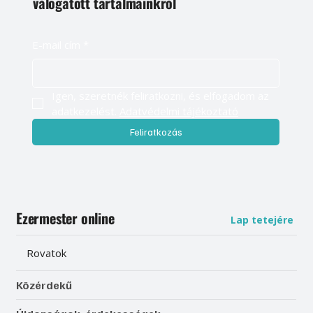
válogatott tartalmainkról
E-mail cím
*
Igen, szeretnék feliratkozni, és elfogadom az 
adatkezelést. 
Adatvédelmi tájékoztató
Feliratkozás
Ezermester online
Lap tetejére
Rovatok
Közérdekű