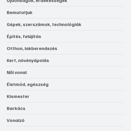
Újdonságok, érdekességek
Bemutatjuk
Gépek, szerszámok, technológiák
Építés, felújítás
Otthon, lakberendezés
Kert, növényápolás
Női vonal
Életmód, egészség
Kismester
Barkács
Vonalzó