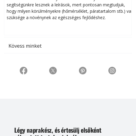
segítségünkre lesznek a leírások, mert pontosan megtudjuk,
k
hogy milyen körülményekre (hőmérséklet, páratartalom stb.) van
szüksége a növénynek az egészséges fejlődéshez.
t
Kövess minket
Légy naprakész, és értesülj elsőként