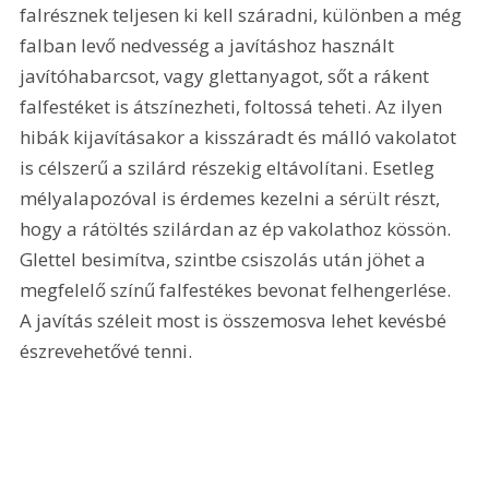
falrésznek teljesen ki kell száradni, különben a még 
falban levő nedvesség a javításhoz használt 
javítóhabarcsot, vagy glettanyagot, sőt a rákent 
falfestéket is átszínezheti, foltossá teheti. Az ilyen 
hibák kijavításakor a kisszáradt és málló vakolatot 
is célszerű a szilárd részekig eltávolítani. Esetleg 
mélyalapozóval is érdemes kezelni a sérült részt, 
hogy a rátöltés szilárdan az ép vakolathoz kössön. 
Glettel besimítva, szintbe csiszolás után jöhet a 
megfelelő színű falfestékes bevonat felhengerlése. 
A javítás széleit most is összemosva lehet kevésbé 
észrevehetővé tenni.