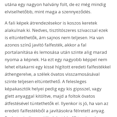
utána egy nagyon halvány folt, de ez még mindig 
elviselhetőbb, mint maga a szennyeződés.
A fali képek átrendezésekor is koszos keretek 
alakulnak ki. Nedves, tisztítószeres szivaccsal ezek 
is eltüntethetők, ám sajnos nem teljesen. Ha van 
azonos színű javító falfesték, akkor a fal 
portalanítása és lemosása után szinte alig marad 
nyoma a képnek. Ha ezt egy nagyobb képpel nem 
lehet eltakarni egy kissé hígított eredeti falfestékkel 
áthengerelve, a szélek óvatos visszamosásával 
szinte teljesen eltüntethető. A felesleges 
képakasztók helyei pedig egy kis gipsszel, vagy 
glett anyaggal kitöltve, majd a foltok óvatos 
átfestésével tüntethetők el. Ilyenkor is jó, ha van az 
eredeti falfestékből a javításokra félretett anyag. 