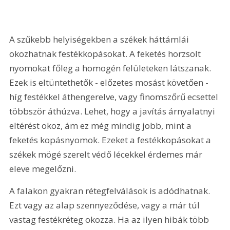
A szűkebb helyiségekben a székek háttámlái 
okozhatnak festékkopásokat. A feketés horzsolt 
nyomokat főleg a homogén felületeken látszanak. 
Ezek is eltüntethetők - előzetes mosást követően - 
híg festékkel áthengerelve, vagy finomszőrű ecsettel 
többször áthúzva. Lehet, hogy a javítás árnyalatnyi 
eltérést okoz, ám ez még mindig jobb, mint a 
feketés kopásnyomok. Ezeket a festékkopásokat a 
székek mögé szerelt védő lécekkel érdemes már 
eleve megelőzni.
A falakon gyakran rétegfelválások is adódhatnak. 
Ezt vagy az alap szennyeződése, vagy a már túl 
vastag festékréteg okozza. Ha az ilyen hibák több 