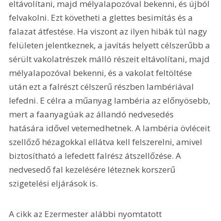
eltávolítani, majd mélyalapozóval bekenni, és újból 
felvakolni. Ezt követheti a glettes besimítás és a 
falazat átfestése. Ha viszont az ilyen hibák túl nagy 
felületen jelentkeznek, a javítás helyett célszerűbb a 
sérült vakolatrészek málló részeit eltávolítani, majd 
mélyalapozóval bekenni, és a vakolat feltöltése 
után ezt a falrészt célszerű részben lambériával 
lefedni. E célra a műanyag lambéria az előnyösebb, 
mert a faanyagúak az állandó nedvesedés 
hatására idővel vetemedhetnek. A lambéria övléceit 
szellőző hézagokkal ellátva kell felszerelni, amivel 
biztosítható a lefedett falrész átszellőzése. A 
nedvesedő fal kezelésére léteznek korszerű 
szigetelési eljárások is.
A cikk az Ezermester alábbi nyomtatott 