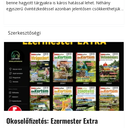
benne hagyott tárgyakra is káros hatással lehet. Néhány
egyszerű óvintézkedéssel azonban jelentősen csökkenthetjük a
hőség káros hatásait.
l
Szerkesztőségi
Okoselőfizetés: Ezermester Extra