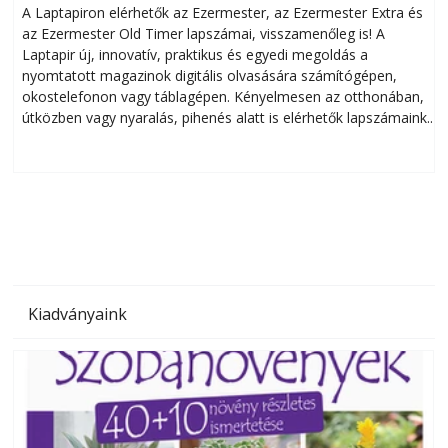
A Laptapiron elérhetők az Ezermester, az Ezermester Extra és
az Ezermester Old Timer lapszámai, visszamenőleg is! A
Laptapir új, innovatív, praktikus és egyedi megoldás a
L
nyomtatott magazinok digitális olvasására számítógépen,
okostelefonon vagy táblagépen. Kényelmesen az otthonában,
útközben vagy nyaralás, pihenés alatt is elérhetők lapszámaink.
ú
Bárhol, bármikor, akár külföldön élve vagy dolgozva is
B
olvashatók az Ezermester lapszámai. A Laptapir kényelmes
megoldás, mert: – t
Kiadványaink