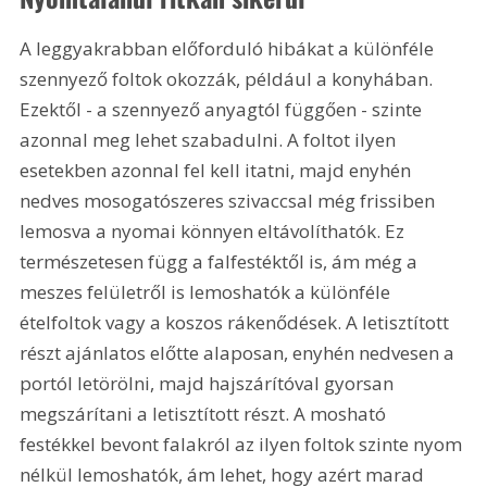
A leggyakrabban előforduló hibákat a különféle 
szennyező foltok okozzák, például a konyhában. 
Ezektől - a szennyező anyagtól függően - szinte 
azonnal meg lehet szabadulni. A foltot ilyen 
esetekben azonnal fel kell itatni, majd enyhén 
nedves mosogatószeres szivaccsal még frissiben 
lemosva a nyomai könnyen eltávolíthatók. Ez 
természetesen függ a falfestéktől is, ám még a 
meszes felületről is lemoshatók a különféle 
ételfoltok vagy a koszos rákenődések. A letisztított 
részt ajánlatos előtte alaposan, enyhén nedvesen a 
portól letörölni, majd hajszárítóval gyorsan 
megszárítani a letisztított részt. A mosható 
festékkel bevont falakról az ilyen foltok szinte nyom 
nélkül lemoshatók, ám lehet, hogy azért marad 