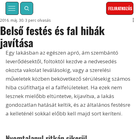
FELIRATKOZÁS
2016. máj. 30.
3 perc olvasás
Belső festés és fal hibák
javítása
Egy lakásban az egészen apró, ám szembántó 
leverődésektől, foltoktól kezdve a nedvesedés 
okozta vakolat leválásokig, vagy a szerelési 
műveletek közben bekövetkező sérülésekig számos 
hiba csúfíthatja el a falfelületeket. Ha ezek nem 
lesznek mielőbb eltüntetve, kijavítva, a lakás 
gondozatlan hatását keltik, és az általános festésre 
a kelleténél sokkal előbb kell majd sort keríteni.
Nyomtalanul ritkán sikerül