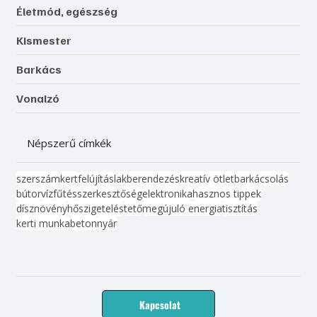
Életmód, egészség
Kismester
Barkács
Vonalzó
Népszerű címkék
szerszám
kert
felújítás
lakberendezés
kreatív ötlet
barkácsolás
bútor
víz
fűtés
szerkesztőség
elektronika
hasznos tippek
dísznövény
hőszigetelés
tető
megújuló energia
tisztítás
kerti munka
beton
nyár
Kapcsolat