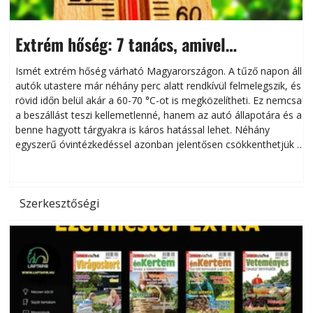
Extrém hőség: 7 tanács, amivel
megóvhatjuk autónkat a nyári károktól
Ismét extrém hőség várható Magyarországon. A tűző napon álló
autók utastere már néhány perc alatt rendkívül felmelegszik, és
rövid időn belül akár a 60-70 °C-ot is megközelítheti. Ez nemcsak
n
a beszállást teszi kellemetlenné, hanem az autó állapotára és a
benne hagyott tárgyakra is káros hatással lehet. Néhány
egyszerű óvintézkedéssel azonban jelentősen csökkenthetjük a
hőség káros hatásait.
l
Szerkesztőségi