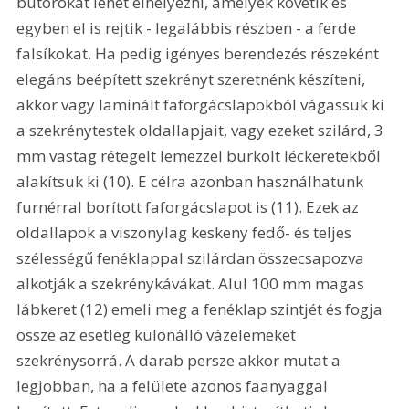
bútorokat lehet elhelyezni, amelyek követik és 
egyben el is rejtik - legalábbis részben - a ferde 
falsíkokat. Ha pedig igényes berendezés részeként 
elegáns beépített szekrényt szeretnénk készíteni, 
akkor vagy laminált faforgácslapokból vágassuk ki 
a szekrénytestek oldallapjait, vagy ezeket szilárd, 3 
mm vastag rétegelt lemezzel burkolt léckeretekből 
alakítsuk ki (10). E célra azonban használhatunk 
furnérral borított faforgácslapot is (11). Ezek az 
oldallapok a viszonylag keskeny fedő- és teljes 
szélességű fenéklappal szilárdan összecsapozva 
alkotják a szekrénykávákat. Alul 100 mm magas 
lábkeret (12) emeli meg a fenéklap szintjét és fogja 
össze az esetleg különálló vázelemeket 
szekrénysorrá. A darab persze akkor mutat a 
legjobban, ha a felülete azonos faanyaggal 