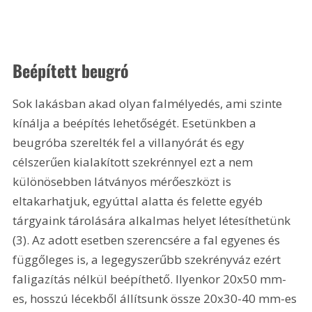
Beépített beugró
Sok lakásban akad olyan falmélyedés, ami szinte 
kínálja a beépítés lehetőségét. Esetünkben a 
beugróba szerelték fel a villanyórát és egy 
célszerűen kialakított szekrénnyel ezt a nem 
különösebben látványos mérőeszközt is 
eltakarhatjuk, egyúttal alatta és felette egyéb 
tárgyaink tárolására alkalmas helyet létesíthetünk 
(3). Az adott esetben szerencsére a fal egyenes és 
függőleges is, a legegyszerűbb szekrényváz ezért 
faligazítás nélkül beépíthető. Ilyenkor 20x50 mm-
es, hosszú lécekből állítsunk össze 20x30-40 mm-es 