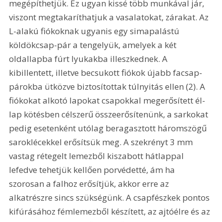
megépíthetjük. Ez ugyan kissé több munkával jár, 
viszont megtakaríthatjuk a vasalatokat, zárakat. Az 
L-alakú fiókoknak ugyanis egy simapalástú 
köldökcsap-pár a tengelyük, amelyek a két 
oldallapba fúrt lyukakba illeszkednek. A 
kibillentett, illetve becsukott fiókok újabb facsap-
párokba ütközve biztosítottak túlnyitás ellen (2). A 
fiókokat alkotó lapokat csapokkal megerősített él-
lap kötésben célszerű összeerősítenünk, a sarkokat 
pedig esetenként utólag beragasztott háromszögű 
saroklécekkel erősítsük meg. A szekrényt 3 mm 
vastag rétegelt lemezből kiszabott hátlappal 
lefedve tehetjük kellően porvédetté, ám ha 
szorosan a falhoz erősítjük, akkor erre az 
alkatrészre sincs szükségünk. A csapfészkek pontos 
kifúrásához fémlemezből készített, az ajtóélre és az 