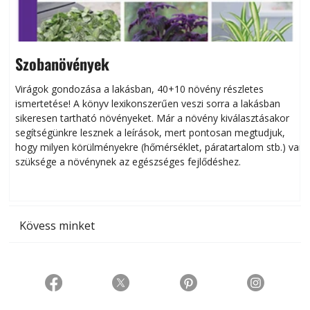
Szobanövények
Virágok gondozása a lakásban, 40+10 növény részletes
ismertetése! A könyv lexikonszerűen veszi sorra a lakásban
s
sikeresen tart­ha­tó növényeket. Már a növény kiválasztásakor
h
segítségünkre lesznek a leírások, mert pontosan megtudjuk,
k
hogy milyen körülményekre (hőmérséklet, páratartalom stb.) van
szüksége a növénynek az egészséges fejlődéshez.
t
Kövess minket