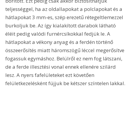
borított. Ezt pedig csak akkor biztosíthatjuk 
teljességgel, ha az oldallapokat a polclapokat és a 
hátlapokat 3 mm-es, szép erezetű rétegeltlemezzel 
burkoljuk be. Az így kialakított darabok látható 
éléit pedig valódi furnércsíkokkal fedjük le. A 
hátlapokat a vékony anyag és a ferdén történő 
összeerősítés miatt háromszögű léccel megerősítve 
fogassuk egymáshoz. Belülről ez nem fog látszani, 
de a ferde illesztési vonal ennek ellenére szilárd 
lesz. A nyers fafelületeket ezt követően 
felületkezelésként fújjuk be kétszer színtelen lakkal. 