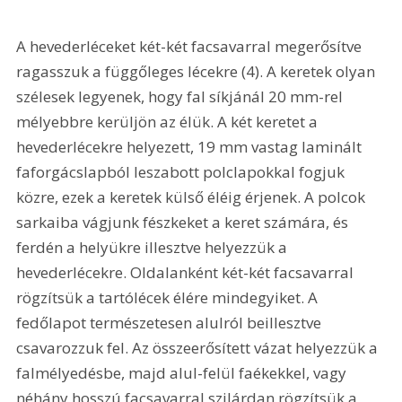
A hevederléceket két-két facsavarral megerősítve 
ragasszuk a függőleges lécekre (4). A keretek olyan 
szélesek legyenek, hogy fal síkjánál 20 mm-rel 
mélyebbre kerüljön az élük. A két keretet a 
hevederlécekre helyezett, 19 mm vastag laminált 
faforgácslapból leszabott polclapokkal fogjuk 
közre, ezek a keretek külső éléig érjenek. A polcok 
sarkaiba vágjunk fészkeket a keret számára, és 
ferdén a helyükre illesztve helyezzük a 
hevederlécekre. Oldalanként két-két facsavarral 
rögzítsük a tartólécek élére mindegyiket. A 
fedőlapot természetesen alulról beillesztve 
csavarozzuk fel. Az összeerősített vázat helyezzük a 
falmélyedésbe, majd alul-felül faékekkel, vagy 
néhány hosszú facsavarral szilárdan rögzítsük a 