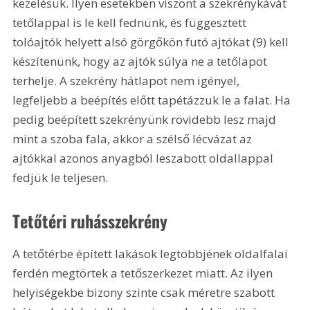
kezelésük. Ilyen esetekben viszont a szekrénykávát 
tetőlappal is le kell fednünk, és függesztett 
tolóajtók helyett alsó görgőkön futó ajtókat (9) kell 
készítenünk, hogy az ajtók súlya ne a tetőlapot 
terhelje. A szekrény hátlapot nem igényel, 
legfeljebb a beépítés előtt tapétázzuk le a falat. Ha 
pedig beépített szekrényünk rövidebb lesz majd 
mint a szoba fala, akkor a szélső lécvázat az 
ajtókkal azonos anyagból leszabott oldallappal 
fedjük le teljesen.
Tetőtéri ruhásszekrény
A tetőtérbe épített lakások legtöbbjének oldalfalai 
ferdén megtörtek a tetőszerkezet miatt. Az ilyen 
helyiségekbe bizony szinte csak méretre szabott 