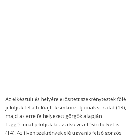
Az elkészült és helyére erősített szekrénytestek fölé 
jelöljük fel a tolóajtók sínkonzoljainak vonalát (13), 
majd az erre felhelyezett görgők alapján 
függőónnal jelöljük ki az alsó vezetősín helyét is 
(14). Az ilyen szekrények elé ugyanis felső görgős 