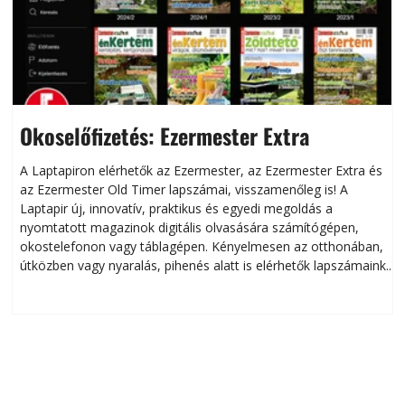
Okoselőfizetés: Ezermester Extra
A Laptapiron elérhetők az Ezermester, az Ezermester Extra és
az Ezermester Old Timer lapszámai, visszamenőleg is! A
Laptapir új, innovatív, praktikus és egyedi megoldás a
L
nyomtatott magazinok digitális olvasására számítógépen,
okostelefonon vagy táblagépen. Kényelmesen az otthonában,
útközben vagy nyaralás, pihenés alatt is elérhetők lapszámaink.
ú
Bárhol, bármikor, akár külföldön élve vagy dolgozva is
B
olvashatók az Ezermester lapszámai. A Laptapir kényelmes
megoldás, mert: – t