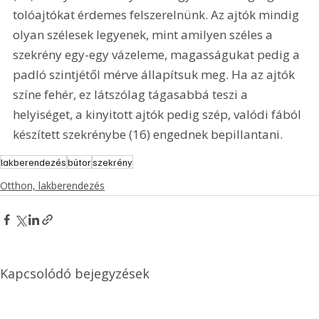
tolóajtókat érdemes felszerelnünk. Az ajtók mindig 
olyan szélesek legyenek, mint amilyen széles a 
szekrény egy-egy vázeleme, magasságukat pedig a 
padló szintjétől mérve állapítsuk meg. Ha az ajtók 
színe fehér, ez látszólag tágasabbá teszi a 
helyiséget, a kinyitott ajtók pedig szép, valódi fából 
készített szekrénybe (16) engednek bepillantani.
lakberendezés
bútor
szekrény
Otthon, lakberendezés
Kapcsolódó bejegyzések