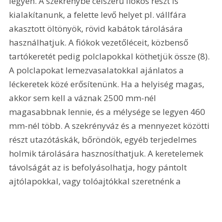
legyen. A szekrénybe célszerű fiókos részt is 
kialakítanunk, a felette levő helyet pl. vállfára 
akasztott öltönyök, rövid kabátok tárolására 
használhatjuk. A fiókok vezetőléceit, közbenső 
tartókeretét pedig polclapokkal köthetjük össze (8). 
A polclapokat lemezvasalatokkal ajánlatos a 
léckeretek közé erősítenünk. Ha a helyiség magas, 
akkor sem kell a váznak 2500 mm-nél 
magasabbnak lennie, és a mélysége se legyen 460 
mm-nél több. A szekrényváz és a mennyezet közötti 
részt utazótáskák, bőröndök, egyéb terjedelmes 
holmik tárolására hasznosíthatjuk. A keretelemek 
távolságát az is befolyásolhatja, hogy pántolt 
ajtólapokkal, vagy tolóajtókkal szeretnénk a 