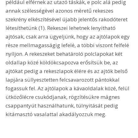
például elférnek az utazó táskák, e polc alá pedig 
annak szélességével azonos méretű rekeszes 
szekrény elkészítésével újabb jelentős rakodóteret 
létesíthetünk (1). Rekeszei lehetnek lenyitható 
ajtósak, csak arra ügyeljünk, hogy az ajtólapok egy 
része mellmagasságig lefelé, a többi viszont felfelé 
nyíljon. A rekeszeket behatároló polclapokat két 
oldallap közé köldökcsapozva erősítsük be, az 
ajtókat pedig a rekeszlapok élére és az ajtók belső 
lapjára süllyesztetten felcsavarozott pántokkal 
fogassuk fel. Az ajtólapok a kávaoldalak közé, felül 
ütközőlécre csukódjanak, rögzítésükre mágnes 
csappantyút használhatunk, túlnyitását pedig 
kitámasztó vasalattal akadályozzuk meg. 