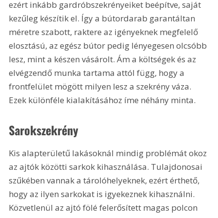
ezért inkább gardróbszekrényeiket beépítve, saját 
kezűleg készítik el. Így a bútordarab garantáltan 
méretre szabott, raktere az igényeknek megfelelő 
elosztású, az egész bútor pedig lényegesen olcsóbb 
lesz, mint a készen vásárolt. Ám a költségek és az 
elvégzendő munka tartama attól függ, hogy a 
frontfelület mögött milyen lesz a szekrény váza. 
Ezek különféle kialakításához íme néhány minta.
Sarokszekrény
Kis alapterületű lakásoknál mindig problémát okoz 
az ajtók közötti sarkok kihasználása. Tulajdonosai 
szűkében vannak a tárolóhelyeknek, ezért érthető, 
hogy az ilyen sarkokat is igyekeznek kihasználni. 
Közvetlenül az ajtó fölé felerősített magas polcon 