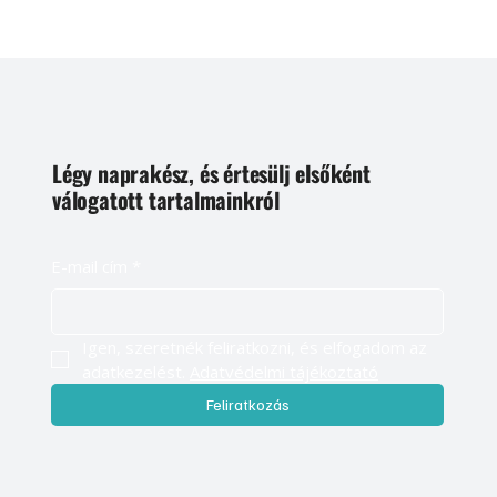
Légy naprakész, és értesülj elsőként
válogatott tartalmainkról
E-mail cím
*
Igen, szeretnék feliratkozni, és elfogadom az 
adatkezelést. 
Adatvédelmi tájékoztató
Feliratkozás