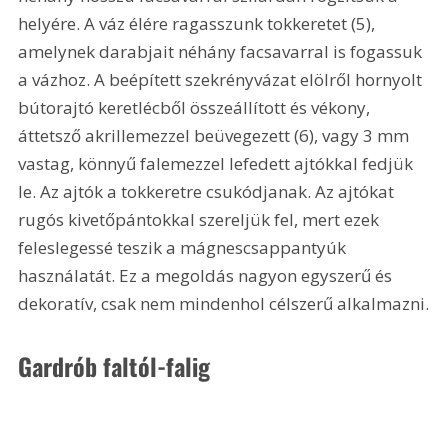
helyére. A váz élére ragasszunk tokkeretet (5), 
amelynek darabjait néhány facsavarral is fogassuk 
a vázhoz. A beépített szekrényvázat elölről hornyolt 
bútorajtó keretlécből összeállított és vékony, 
áttetsző akrillemezzel beüvegezett (6), vagy 3 mm 
vastag, könnyű falemezzel lefedett ajtókkal fedjük 
le. Az ajtók a tokkeretre csukódjanak. Az ajtókat 
rugós kivetőpántokkal szereljük fel, mert ezek 
feleslegessé teszik a mágnescsappantyúk 
használatát. Ez a megoldás nagyon egyszerű és 
dekoratív, csak nem mindenhol célszerű alkalmazni.
Gardrób faltól-falig