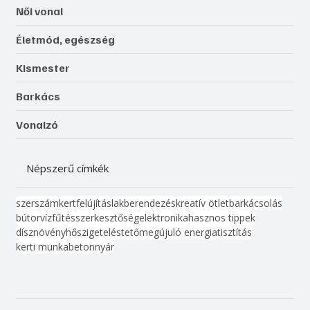
Női vonal
Életmód, egészség
Kismester
Barkács
Vonalzó
Népszerű címkék
szerszám
kert
felújítás
lakberendezés
kreatív ötlet
barkácsolás
bútor
víz
fűtés
szerkesztőség
elektronika
hasznos tippek
dísznövény
hőszigetelés
tető
megújuló energia
tisztítás
kerti munka
beton
nyár