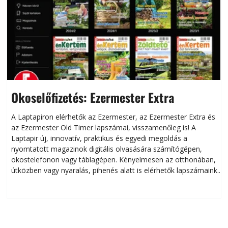
Okoselőfizetés: Ezermester Extra
A Laptapiron elérhetők az Ezermester, az Ezermester Extra és
az Ezermester Old Timer lapszámai, visszamenőleg is! A
Laptapir új, innovatív, praktikus és egyedi megoldás a
L
nyomtatott magazinok digitális olvasására számítógépen,
okostelefonon vagy táblagépen. Kényelmesen az otthonában,
útközben vagy nyaralás, pihenés alatt is elérhetők lapszámaink.
ú
Bárhol, bármikor, akár külföldön élve vagy dolgozva is
B
olvashatók az Ezermester lapszámai. A Laptapir kényelmes
megoldás, mert: – t