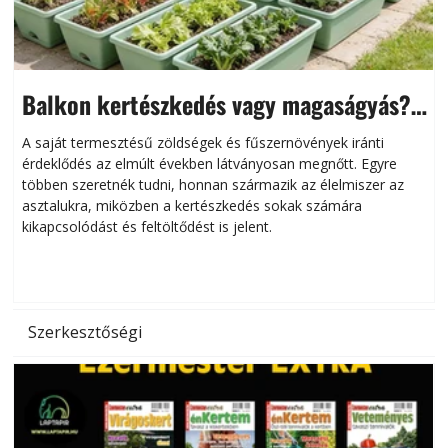
Balkon kertészkedés vagy magaságyás?
Helytakarékos kertészkedés
A saját termesztésű zöldségek és fűszernövények iránti
érdeklődés az elmúlt években látványosan megnőtt. Egyre
többen szeretnék tudni, honnan származik az élelmiszer az
l
asztalukra, miközben a kertészkedés sokak számára
kikapcsolódást és feltöltődést is jelent.
é
d
Szerkesztőségi