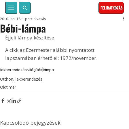
FELIRATKOZÁS
2010. jan. 18.
1 perc olvasás
Bébi-lámpa
Éjjeli lámpa készítése. 
A cikk az Ezermester alábbi nyomtatott 
lapszámában érhető el: 1972/november.
lakberendezés
világítás
lámpa
Otthon, lakberendezés
Oldtimer
Kapcsolódó bejegyzések