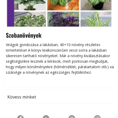
Szobanövények
Virágok gondozása a lakásban, 40+10 növény részletes
ismertetése! A könyv lexikonszerűen veszi sorra a lakásban
s
sikeresen tart­ha­tó növényeket. Már a növény kiválasztásakor
h
segítségünkre lesznek a leírások, mert pontosan megtudjuk,
k
hogy milyen körülményekre (hőmérséklet, páratartalom stb.) van
szüksége a növénynek az egészséges fejlődéshez.
t
Kövess minket