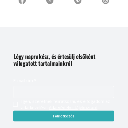
Légy naprakész, és értesülj elsőként
válogatott tartalmainkról
E-mail cím
*
Igen, szeretnék feliratkozni, és elfogadom az 
adatkezelést. 
Adatvédelmi tájékoztató
Feliratkozás