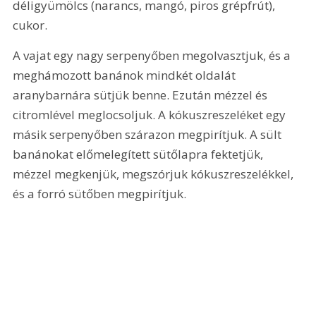
déligyümölcs (narancs, mangó, piros grépfrút), 
cukor.
A vajat egy nagy serpenyőben megolvasztjuk, és a 
meghámozott banánok mindkét oldalát 
aranybarnára sütjük benne. Ezután mézzel és 
citromlével meglocsoljuk. A kókuszreszeléket egy 
másik serpenyőben szárazon megpirítjuk. A sült 
banánokat előmelegített sütőlapra fektetjük, 
mézzel megkenjük, megszórjuk kókuszreszelékkel, 
és a forró sütőben megpirítjuk.