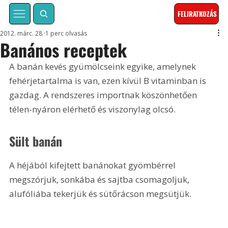
FELIRATKOZÁS
2012. márc. 28.
1 perc olvasás
Banános receptek
A banán kevés gyümölcseink egyike, amelynek 
fehérjetartalma is van, ezen kívül B vitaminban is 
gazdag. A rendszeres importnak köszönhetően 
télen-nyáron elérhető és viszonylag olcsó.
Sült banán
A héjából kifejtett banánokat gyömbérrel 
megszórjuk, sonkába és sajtba csomagoljuk, 
alufóliába tekerjük és sütőrácson megsütjük. 