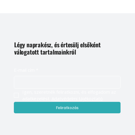
Légy naprakész, és értesülj elsőként
válogatott tartalmainkról
E-mail cím
*
Igen, szeretnék feliratkozni, és elfogadom az 
adatkezelést. 
Adatvédelmi tájékoztató
Feliratkozás