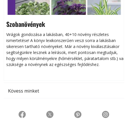
Szobanövények
Virágok gondozása a lakásban, 40+10 növény részletes
ismertetése! A könyv lexikonszerűen veszi sorra a lakásban
s
sikeresen tart­ha­tó növényeket. Már a növény kiválasztásakor
h
segítségünkre lesznek a leírások, mert pontosan megtudjuk,
k
hogy milyen körülményekre (hőmérséklet, páratartalom stb.) van
szüksége a növénynek az egészséges fejlődéshez.
t
Kövess minket