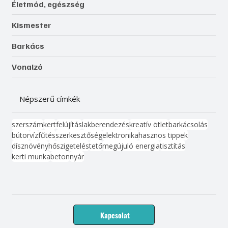
Életmód, egészség
Kismester
Barkács
Vonalzó
Népszerű címkék
szerszám
kert
felújítás
lakberendezés
kreatív ötlet
barkácsolás
bútor
víz
fűtés
szerkesztőség
elektronika
hasznos tippek
dísznövény
hőszigetelés
tető
megújuló energia
tisztítás
kerti munka
beton
nyár
Kapcsolat