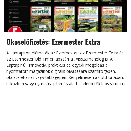
Okoselőfizetés: Ezermester Extra
A Laptapiron elérhetők az Ezermester, az Ezermester Extra és
az Ezermester Old Timer lapszámai, visszamenőleg is! A
Laptapir új, innovatív, praktikus és egyedi megoldás a
L
nyomtatott magazinok digitális olvasására számítógépen,
okostelefonon vagy táblagépen. Kényelmesen az otthonában,
útközben vagy nyaralás, pihenés alatt is elérhetők lapszámaink.
ú
Bárhol, bármikor, akár külföldön élve vagy dolgozva is
B
olvashatók az Ezermester lapszámai. A Laptapir kényelmes
megoldás, mert: – t