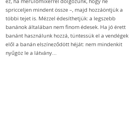
ez, ha merülőmixerrel dolgozunk, hogy ne 
spricceljen mindent össze –, majd hozzáöntjük a 
többi tejet is. Mézzel édesíthetjük: a legszebb 
banánok általában nem finom édesek. Ha jó érett 
banánt használunk hozzá, tüntessük el a vendégek 
elől a banán elszíneződött héját: nem mindenkit 
nyűgöz le a látvány…