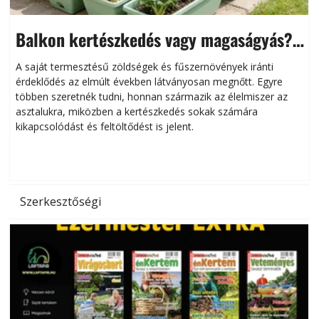
Balkon kertészkedés vagy magaságyás?
Helytakarékos kertészkedés
A saját termesztésű zöldségek és fűszernövények iránti
érdeklődés az elmúlt években látványosan megnőtt. Egyre
többen szeretnék tudni, honnan származik az élelmiszer az
l
asztalukra, miközben a kertészkedés sokak számára
kikapcsolódást és feltöltődést is jelent.
é
d
Szerkesztőségi