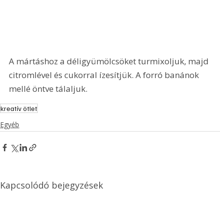
A mártáshoz a déligyümölcsöket turmixoljuk, majd 
citromlével és cukorral ízesítjük. A forró banánok 
mellé öntve tálaljuk.
kreatív ötlet
Egyéb
Kapcsolódó bejegyzések