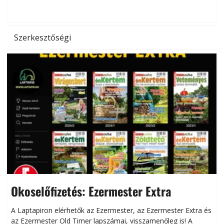
hőség káros hatásait.
l
Szerkesztőségi
Okoselőfizetés: Ezermester Extra
A Laptapiron elérhetők az Ezermester, az Ezermester Extra és
az Ezermester Old Timer lapszámai, visszamenőleg is! A