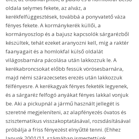
oldala selymes fekete, az alváz, a 
kerékfelfüggesztések, továbbá a ponyvatető váza 
fényes fekete. A kormánykerék küllői, a 
kormányoszlop és a bajusz kapcsolók sárgarézből 
készültek, tehát ezeket aranyozni kell, míg a raktér 
faanyagait és a homlokfal külső oldalát 
világosbarnára pácolása után lakkozzuk le. A 
kerékabroncsokat előbb fessük vörösesbarnára, 
majd némi szárazecsetes erezés után lakkozzuk 
félfényesre. A kerékagyak fényes feketék legyenek, 
és a sárgaréz felfogó anyákat fényes lakkal vonjuk 
be. Aki a pickupnál a jármű használt jellegét is 
szeretné megjeleníteni, az alapfényezés óvatos és 
szisztematikus visszakoptatásával, rozsdásításával 
próbálja a friss fényezést elnyűtté tenni. (Ehhez 
lapunk 2001/11. számában ismertettünk 