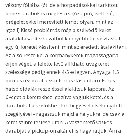
vékony fóliába (6), de a horpadásokkal tarkított 
lemezdarabok is megteszik. (Az apró, ívelt élű, 
prégelésekkel merevített lemez olyan, mint az 
igazi!) Kissé problémás még a szélvédő-keret 
átalakítása. Rézhuzalból könnyebb forrasztással 
egy új keretet készíteni, mint az eredetit átalakítani. 
Az alsó része kb. a kormánykerék magasságába 
érjen véget, a felette levő állítható üvegkeret 
szélessége pedig ennek 4/5-e legyen. Anyaga 1,5 
mm-es rézhuzal, összeforrasztása után első és 
hátsó oldalát reszeléssel alakítsuk laposra. Az 
üveget a keretekhez igazítva vágjuk ketté, és a 
darabokat a szélükbe - kés hegyével elvékonyított 
szegélyével - ragasszuk majd a helyükre, de csak a 
keret színre festése után. A vászontető vaskos 
darabját a pickup-on akár el is hagyhatjuk. Ám a 