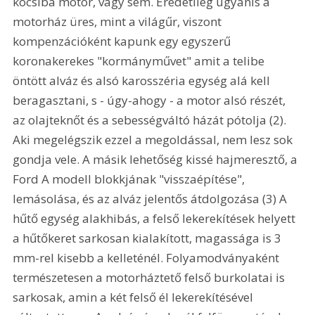
kocsiba motor, vagy sem. Eredetileg ugyanis a 
motorház üres, mint a világűr, viszont 
kompenzációként kapunk egy egyszerű 
koronakerekes "kormányművet" amit a telibe 
öntött alváz és alsó karosszéria egység alá kell 
beragasztani, s - úgy-ahogy - a motor alsó részét, 
az olajteknőt és a sebességváltó házát pótolja (2). 
Aki megelégszik ezzel a megoldással, nem lesz sok 
gondja vele. A másik lehetőség kissé hajmeresztő, a 
Ford A modell blokkjának "visszaépítése", 
lemásolása, és az alváz jelentős átdolgozása (3) A 
hűtő egység alakhibás, a felső lekerekítések helyett 
a hűtőkeret sarkosan kialakított, magassága is 3 
mm-rel kisebb a kelleténél. Folyamodványaként 
természetesen a motorháztető felső burkolatai is 
sarkosak, amin a két felső él lekerekítésével 