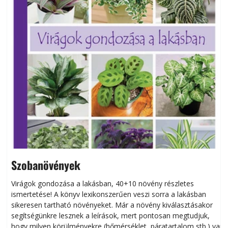
Szobanövények
Virágok gondozása a lakásban, 40+10 növény részletes
ismertetése! A könyv lexikonszerűen veszi sorra a lakásban
s
sikeresen tart­ha­tó növényeket. Már a növény kiválasztásakor
h
segítségünkre lesznek a leírások, mert pontosan megtudjuk,
k
hogy milyen körülményekre (hőmérséklet, páratartalom stb.) van