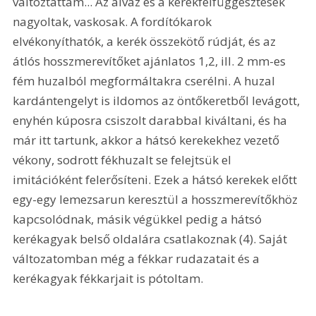
változtattam... Az alváz és a kerékfelfüggesztések 
nagyoltak, vaskosak. A fordítókarok 
elvékonyíthatók, a kerék összekötő rúdját, és az 
átlós hosszmerevítőket ajánlatos 1,2, ill. 2 mm-es 
fém huzalból megformáltakra cserélni. A huzal 
kardántengelyt is ildomos az öntőkeretből levágott, 
enyhén kúposra csiszolt darabbal kiváltani, és ha 
már itt tartunk, akkor a hátsó kerekekhez vezető 
vékony, sodrott fékhuzalt se felejtsük el 
imitációként felerősíteni. Ezek a hátsó kerekek előtt 
egy-egy lemezsarun keresztül a hosszmerevítőkhöz 
kapcsolódnak, másik végükkel pedig a hátsó 
kerékagyak belső oldalára csatlakoznak (4). Saját 
változatomban még a fékkar rudazatait és a 
kerékagyak fékkarjait is pótoltam. 