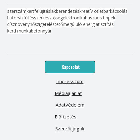
szerszám
kert
felújítás
lakberendezés
kreatív ötlet
barkácsolás
bútor
víz
fűtés
szerkesztőség
elektronika
hasznos tippek
dísznövény
hőszigetelés
tető
megújuló energia
tisztítás
kerti munka
beton
nyár
Kapcsolat
Impresszum
Médiaajánlat
Adatvédelem
Előfizetés
Szerzői jogok