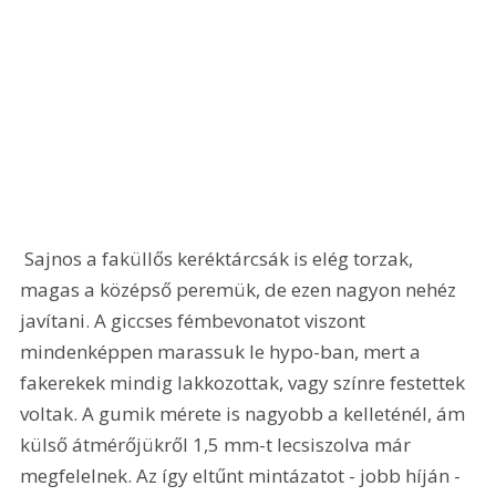
 Sajnos a faküllős keréktárcsák is elég torzak, 
magas a középső peremük, de ezen nagyon nehéz 
javítani. A giccses fémbevonatot viszont 
mindenképpen marassuk le hypo-ban, mert a 
fakerekek mindig lakkozottak, vagy színre festettek 
voltak. A gumik mérete is nagyobb a kelleténél, ám 
külső átmérőjükről 1,5 mm-t lecsiszolva már 
megfelelnek. Az így eltűnt mintázatot - jobb híján - 