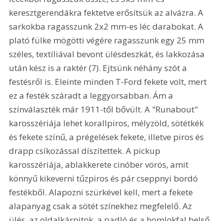
keresztgerendákra fektetve erősítsük az alvázra. A 
sarkokba ragasszunk 2x2 mm-es léc darabokat. A 
plató fülke mögötti végére ragasszunk egy 25 mm 
széles, textíliával bevont ülésdeszkát, és lakkozása 
után kész is a raktér (7). Ejtsünk néhány szót a 
festésről is. Eleinte minden T-Ford fekete volt, mert 
ez a festék száradt a leggyorsabban. Ám a 
színválaszték már 1911-től bővült. A "Runabout" 
karosszériája lehet korallpiros, mélyzöld, sötétkék 
és fekete színű, a prégelések fekete, illetve piros és 
drapp csíkozással díszítettek. A pickup 
karosszériája, ablakkerete cinóber vörös, amit 
könnyű kikeverni tűzpiros és pár cseppnyi bordó 
festékből. Alapozni szürkével kell, mert a fekete 
alapanyag csak a sötét színekhez megfelelő. Az 
ülés, az oldalkárpitok, a padló és a homlokfal belső 