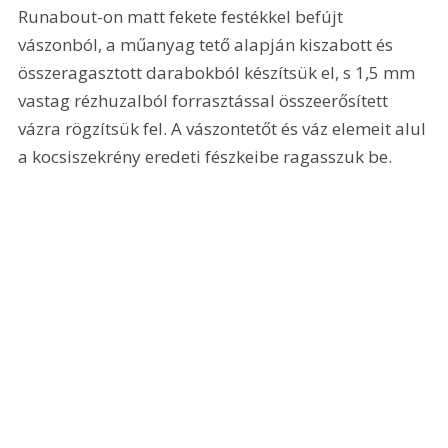
Runabout-on matt fekete festékkel befújt 
vászonból, a műanyag tető alapján kiszabott és 
összeragasztott darabokból készítsük el, s 1,5 mm 
vastag rézhuzalból forrasztással összeerősített 
vázra rögzítsük fel. A vászontetőt és váz elemeit alul 
a kocsiszekrény eredeti fészkeibe ragasszuk be. 