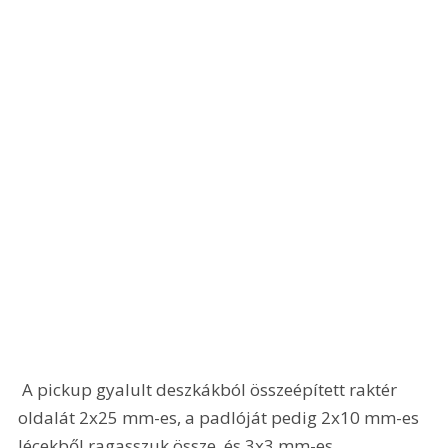
 A pickup gyalult deszkákból összeépített raktér 
oldalát 2x25 mm-es, a padlóját pedig 2x10 mm-es 
lécekből ragasszuk össze, és 3x3 mm-es 