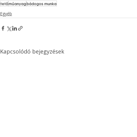
tető
műanyag
bádogos munka
Egyéb
Kapcsolódó bejegyzések