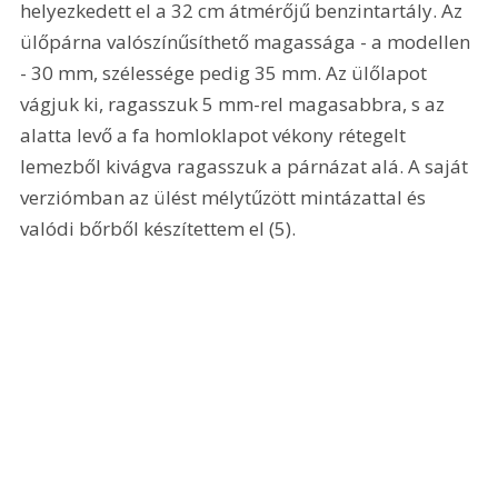
helyezkedett el a 32 cm átmérőjű benzintartály. Az 
ülőpárna valószínűsíthető magassága - a modellen 
- 30 mm, szélessége pedig 35 mm. Az ülőlapot 
vágjuk ki, ragasszuk 5 mm-rel magasabbra, s az 
alatta levő a fa homloklapot vékony rétegelt 
lemezből kivágva ragasszuk a párnázat alá. A saját 
verziómban az ülést mélytűzött mintázattal és 
valódi bőrből készítettem el (5). 