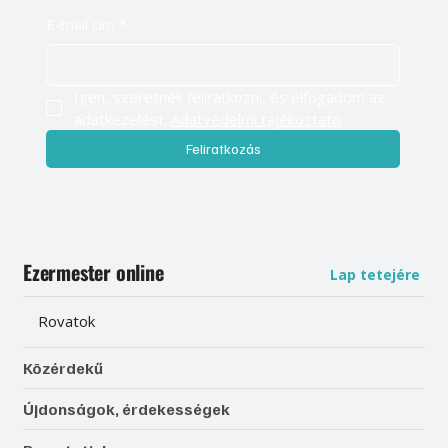
E-mail cím
*
Igen, szeretnék feliratkozni, és elfogadom az 
adatkezelést. 
Adatvédelmi tájékoztató
Feliratkozás
Ezermester online
Lap tetejére
Rovatok
Közérdekű
Újdonságok, érdekességek