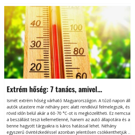
Extrém hőség: 7 tanács, amivel
megóvhatjuk autónkat a nyári károktól
Ismét extrém hőség várható Magyarországon. A tűző napon álló
autók utastere már néhány perc alatt rendkívül felmelegszik, és
rövid időn belül akár a 60-70 °C-ot is megközelítheti. Ez nemcsak
n
a beszállást teszi kellemetlenné, hanem az autó állapotára és a
benne hagyott tárgyakra is káros hatással lehet. Néhány
egyszerű óvintézkedéssel azonban jelentősen csökkenthetjük a