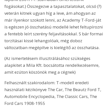
fogásokat.) Összegezve a tapasztalatokat, olcsó (?) 
veterán kitnek ugyan híg a leve, ám ahogyan az 
már ilyenkor szokott lenni, az Academy T-Ford-ját 
is egészen jó összhatású modellé lehet feltupírozni 
a fentebb leírt szerény feljavításokkal. S bár formai 
torzításai kissé lehangolóak, még doboz 
változatban megépítve is kielégítő az összhatása.
(Az ismertetésem illusztrálásához szükséges 
alapkitet a Mila Kft. bocsátotta rendelkezésemre, 
amit ezúton köszönök meg a cégnek)
Felhasznált szakirodalom: T-modell eredeti 
használati kézikönyve The Car, The Beautz Ford T, 
Automobile Encyclopedia, The Classic Cars, The 
Ford Cars 1908-1955 