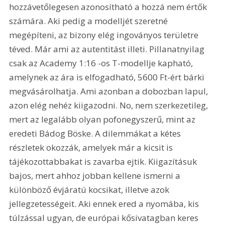
hozzávetőlegesen azonosítható a hozzá nem értők 
számára. Aki pedig a modelljét szeretné 
megépíteni, az bizony elég ingoványos területre 
téved. Már ami az autentitást illeti. Pillanatnyilag 
csak az Academy 1:16 -os T-modellje kapható, 
amelynek az ára is elfogadható, 5600 Ft-ért bárki 
megvásárolhatja. Ami azonban a dobozban lapul, 
azon elég nehéz kiigazodni. No, nem szerkezetileg, 
mert az legalább olyan pofonegyszerű, mint az 
eredeti Bádog Böske. A dilemmákat a kétes 
részletek okozzák, amelyek már a kicsit is 
tájékozottabbakat is zavarba ejtik. Kiigazításuk 
bajos, mert ahhoz jobban kellene ismerni a 
különböző évjáratú kocsikat, illetve azok 
jellegzetességeit. Aki ennek ered a nyomába, kis 
túlzással ugyan, de európai kősivatagban keres 