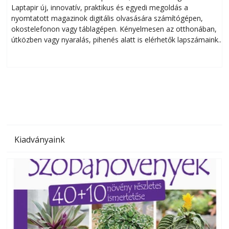
Laptapir új, innovatív, praktikus és egyedi megoldás a
L
nyomtatott magazinok digitális olvasására számítógépen,
okostelefonon vagy táblagépen. Kényelmesen az otthonában,
útközben vagy nyaralás, pihenés alatt is elérhetők lapszámaink.
ú
Bárhol, bármikor, akár külföldön élve vagy dolgozva is
B
olvashatók az Ezermester lapszámai. A Laptapir kényelmes
megoldás, mert: – t
Kiadványaink