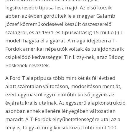
legsikeresebb típusa lesz majd. Az első kocsik 
abban az évben gördültek le a magyar Galamb 
József közreműködésével készült összeszerelő 
szalagról, és az 1931-es típusváltásig 15 millió (!) T-
modell hagyta el a gyárat. A maga idejében a T-
Fordok amerikai népautók voltak, és tulajdonosaik 
csipkelődő kedvességgel Tin Lizzy-nek, azaz Bádog 
Böskének nevezték.
A Ford T alaptípusa több mint két és fél évtized 
alatt számtalan változáson, módosításon ment át, 
ezért egymástól egyre elütőbb külső jegyeik az 
évjáratukra is utalnak. Az egyszerű alapkonstrukció 
azonban ennek ellenére lényegében változatlan 
maradt. A T-Fordok elnyűhetetlenségére utal az a 
tény is, hogy az öreg kocsik közül több mint 100 