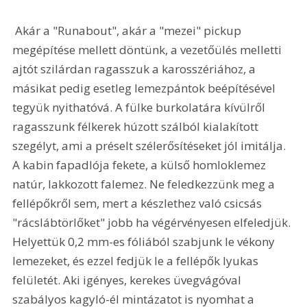
 Akár a "Runabout", akár a "mezei" pickup 
megépítése mellett döntünk, a vezetőülés melletti 
ajtót szilárdan ragasszuk a karosszériához, a 
másikat pedig esetleg lemezpántok beépítésével 
tegyük nyithatóvá. A fülke burkolatára kívülről 
ragasszunk félkerek húzott szálból kialakított 
szegélyt, ami a préselt szélerősítéseket jól imitálja. 
A kabin fapadlója fekete, a külső homloklemez 
natúr, lakkozott falemez. Ne feledkezzünk meg a 
fellépőkről sem, mert a készlethez való csicsás 
"rácslábtörlőket" jobb ha végérvényesen elfeledjük. 
Helyettük 0,2 mm-es fóliából szabjunk le vékony 
lemezeket, és ezzel fedjük le a fellépők lyukas 
felületét. Aki igényes, kerekes üvegvágóval 
szabályos kagyló-él mintázatot is nyomhat a 