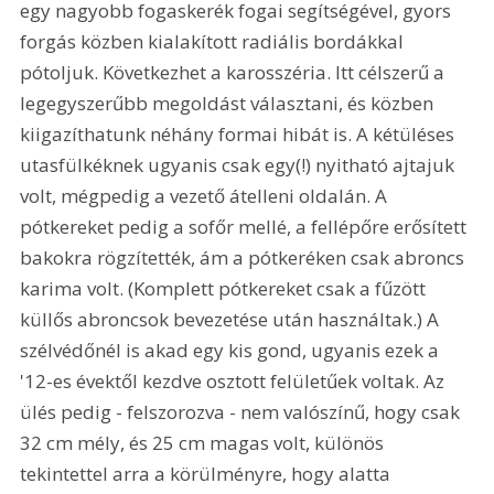
egy nagyobb fogaskerék fogai segítségével, gyors 
forgás közben kialakított radiális bordákkal 
pótoljuk. Következhet a karosszéria. Itt célszerű a 
legegyszerűbb megoldást választani, és közben 
kiigazíthatunk néhány formai hibát is. A kétüléses 
utasfülkéknek ugyanis csak egy(!) nyitható ajtajuk 
volt, mégpedig a vezető átelleni oldalán. A 
pótkereket pedig a sofőr mellé, a fellépőre erősített 
bakokra rögzítették, ám a pótkeréken csak abroncs 
karima volt. (Komplett pótkereket csak a fűzött 
küllős abroncsok bevezetése után használtak.) A 
szélvédőnél is akad egy kis gond, ugyanis ezek a 
'12-es évektől kezdve osztott felületűek voltak. Az 
ülés pedig - felszorozva - nem valószínű, hogy csak 
32 cm mély, és 25 cm magas volt, különös 
tekintettel arra a körülményre, hogy alatta 