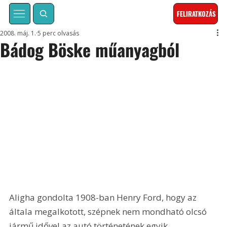
FELIRATKOZÁS
2008. máj. 1.
5 perc olvasás
Bádog Böske műanyagból
Aligha gondolta 1908-ban Henry Ford, hogy az 
általa megalkotott, szépnek nem mondható olcsó 
jármű idővel az autó történetének egyik 