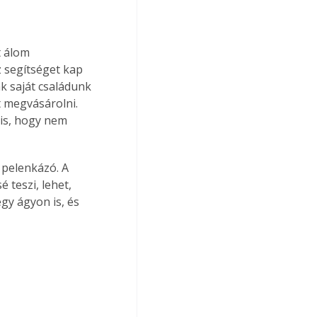
 álom 
 segítséget kap 
k saját családunk 
 megvásárolni. 
is, hogy nem 
 pelenkázó. A 
teszi, lehet, 
gy ágyon is, és 