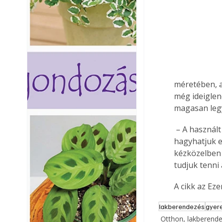
méretében, a
még ideiglen
magasan legy
 – A használt pelenkák elhelyezését találjuk ki előre, mert a megtelt pelenka miatt sem 
hagyhatjuk e
kézközelben 
tudjuk tenni 
A cikk az Ez
lakberendezés
gyer
Otthon, lakberend