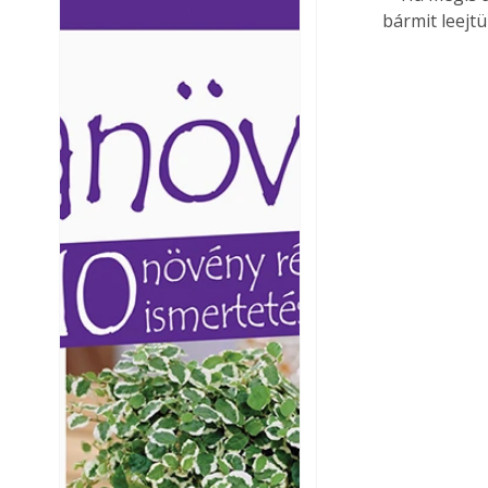
bármit leejtü
Ezermester lapszámai. A
Ezermester lapszámai
Laptapir kényelmes megoldás,
Laptapir kényelmes 
mert: – t
mert: – t