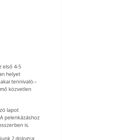
an helyet 
akai tennivaló.– 
emő közvetlen 
. A pelenkázáshoz 
sszerben is.