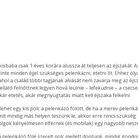
Együtt jobban megéri!
Bővebb információ itt!
k az
Együtt jobban megéri! A
mester
könyvek tetszőleges
er Old
párosítással kedvezményes
áron, 0 Ft postaköltséggel
ptapir új,
megrendelhetők!
nte minden éjjel szükséges pelenkázni, etetni őt. Ehhez oly
és egyedi
 ahol a család többi tagjának alvását nem zavarja meg az éjsz
tt
ellátó felnőttnek legyen hová leülnie – lefeküdnie – a csecs
lvasására
kár etetés, akár megnyugtatás miatt kell éjszaka felkelni.
elefonon
nyelmesen
ben vagy
amit mindig más helyen teszünk le, akkor erre nincs szükség
t is
lgok kényelmesen elférnek (és mobilak) egy nagyobb nesze
. Bárhol,
ön élve
ashatók az