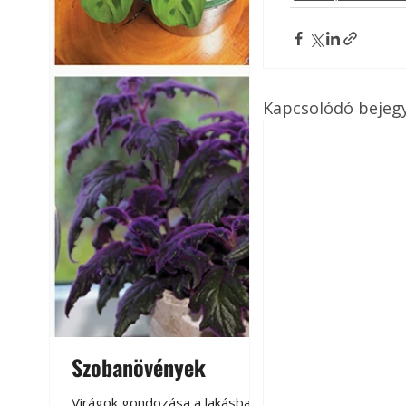
Kapcsolódó bejeg
Szobanövények
Virágoskert: k
teraszon, laká
Virágok gondozása a lakásban,