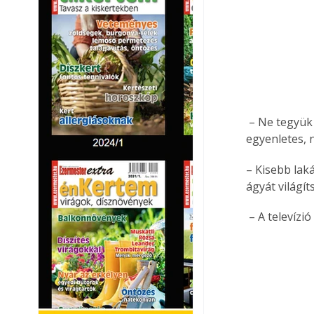
 – Ne tegyük a kiságyat ablak alá vagy a fűtőtest közvetlen közelébe, mert a csecsemőnek 
egyenletes, 
– Kisebb lak
ágyát világít
 – A televízi