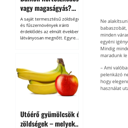
vagy magaságyás?
Helytakarékos
A saját termesztésű zöldségek
Ne alakítsun
kertészkedés
és fűszernövények iránti
babaszobát, 
érdeklődés az elmúlt években
minden váran
látványosan megnőtt. Egyre
egyéni igény
többen szeretnék tudni, honnan
Mindig minde
származik az élelmiszer az
maradunk le
asztalukra, miközben a
kertészkedés sokak számára
– Ami valóban
kikapcsolódást és feltöltődést
pelenkázó ne
is jelent.
hogy elegend
használat ut
Utóérő gyümölcsök és
zöldségek – melyek