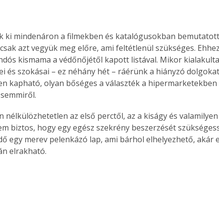
k ki mindenáron a filmekben és katalógusokban bemutatott
csak azt vegyük meg előre, ami feltétlenül szükséges. Ehhez
dós kismama a védőnőjétől kapott listával. Mikor kialakulta
ei és szokásai – ez néhány hét – ráérünk a hiányzó dolgokat
n kapható, olyan bőséges a választék a hipermarketekben 
 semmiről.
 nélkülözhetetlen az első perctől, az a kiságy és valamilyen
m biztos, hogy egy egész szekrény beszerzését szükségessé 
ő egy merev pelenkázó lap, ami bárhol elhelyezhető, akár e
án elrakható.