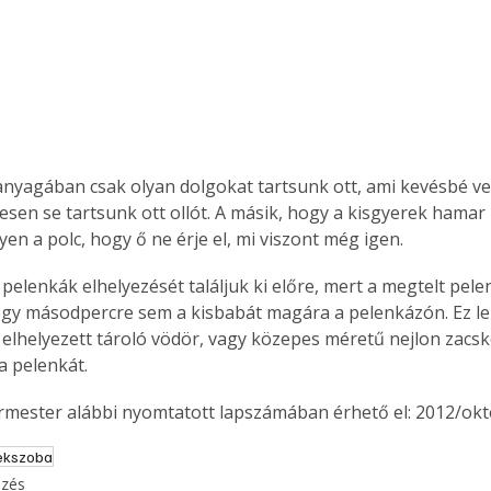
nyagában csak olyan dolgokat tartsunk ott, ami kevésbé vesz
esen se tartsunk ott ollót. A másik, hogy a kisgyerek hamar 
en a polc, hogy ő ne érje el, mi viszont még igen.
gy másodpercre sem a kisbabát magára a pelenkázón. Ez le
elhelyezett tároló vödör, vagy közepes méretű nejlon zacskó
a pelenkát. 
ermester alábbi nyomtatott lapszámában érhető el: 2012/okt
ekszoba
ezés