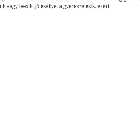
nk vagy leesik, jó eséllyel a gyerekre esik, ezért 
. A
megoldás,