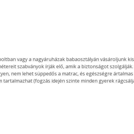
oltban vagy a nagyáruházak babaosztályán vásároljunk kis
étereit szabványok írják elő, amik a biztonságot szolgálják.
gyen, nem lehet süppedős a matrac, és egészségre ártalmas 
m tartalmazhat (fogzás idején szinte minden gyerek rágcsálja