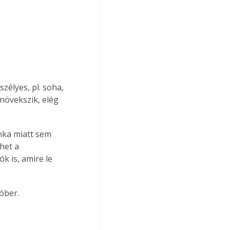
élyes, pl. soha, 
növekszik, elég 
het a 
k is, amire le 
óber.