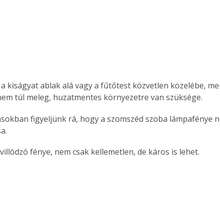
nem túl meleg, huzatmentes környezetre van szüksége.
ásokban figyeljünk rá, hogy a szomszéd szoba lámpafénye n
sa.
ó villódzó fénye, nem csak kellemetlen, de káros is lehet.