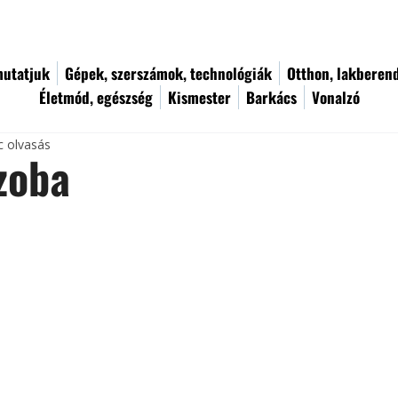
utatjuk
Gépek, szerszámok, technológiák
Otthon, lakberen
Életmód, egészség
Kismester
Barkács
Vonalzó
c olvasás
zoba