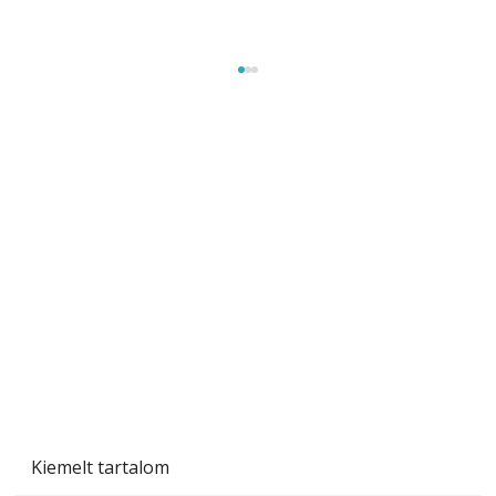
Gyerekszoba az új tanévhez
Kiemelt tartalom