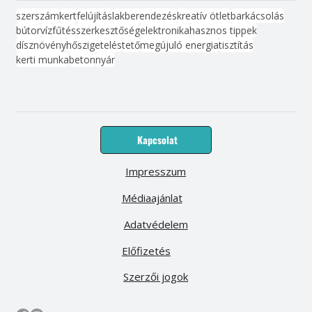
szerszám
kert
felújítás
lakberendezés
kreatív ötlet
barkácsolás
bútor
víz
fűtés
szerkesztőség
elektronika
hasznos tippek
dísznövény
hőszigetelés
tető
megújuló energia
tisztítás
kerti munka
beton
nyár
Kapcsolat
Impresszum
Médiaajánlat
Adatvédelem
Előfizetés
Szerzői jogok