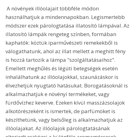
 A növények illóolajait többféle módon 
használhatjuk a mindennapokban. Legismertebb 
módszer ezek párologtatása illatosító lámpával. Az 
illatosító lámpák rengeteg színben, formában 
kaphatók: köztük iparművészeti remekekből is 
válogathatunk, ahol az illat mellett a meghitt fény 
is hozzá tartozik a lámpa "szolgáltatásaihoz". 
Emellett meghűlés és légúti betegségek esetén 
inhalálhatunk az illóolajokkal, szaunázáskor is 
élvezhetjük nyugtató hatásukat. Borogatásoknál is 
alkalmazhatjuk e növényi termékeket, vagy 
fürdővízhez keverve. Ezeken kívül masszázsolajok 
alkotórészeként is ismertek, de parfümöket is 
készíthetünk, vagy belsőleg is alkalmazhatjuk az 
illóolajakat. Az illóolajok párologtatásának 
elterjedt eszközei a különféle aromamécsesek, 