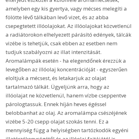
amelyben egy kis gyertya, vagy mécses melegíti a 
fölötte lévő tálkában levő vizet, és az abba 
csepegtetett illóolajokat. Az illóolajokat közvetlenül 
a radiátorokon elhelyezett párásító edények, tálcák 
vizébe is tehetjük, csak ebben az esetben nem 
tudjuk szabályozni az illat intenzitását. 
Aromalámpák esetén - ha elegendőnek érezzük a 
levegőben az illóolaj koncentrációját - egyszerűen 
eloltjuk a mécsest, és letakarjuk az olajat 
tartalmazó tálkát. Ügyeljünk arra, hogy az 
illóolajat ne közvetlenül, hanem vízbe cseppentve 
párologtassuk. Ennek híján heves égéssel 
belobbanhat az olaj. Az aromalámpa csészéjének 
vizébe 5-20 csepp olajat szokás tenni. Ez a 
mennyiség függ a helyiségben tartózkodók egyéni 
illatérzékenységétől és az illóolaj fajtájától is, 