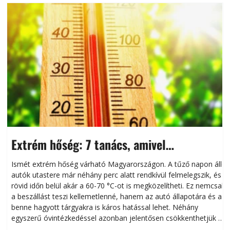
Extrém hőség: 7 tanács, amivel
megóvhatjuk autónkat a nyári károktól
Ismét extrém hőség várható Magyarországon. A tűző napon álló
autók utastere már néhány perc alatt rendkívül felmelegszik, és
rövid időn belül akár a 60-70 °C-ot is megközelítheti. Ez nemcsak
n
a beszállást teszi kellemetlenné, hanem az autó állapotára és a
benne hagyott tárgyakra is káros hatással lehet. Néhány
egyszerű óvintézkedéssel azonban jelentősen csökkenthetjük a
hőség káros hatásait.