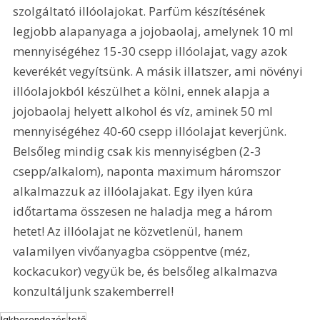
szolgáltató illóolajokat. Parfüm készítésének 
legjobb alapanyaga a jojobaolaj, amelynek 10 ml 
mennyiségéhez 15-30 csepp illóolajat, vagy azok 
keverékét vegyítsünk. A másik illatszer, ami növényi 
illóolajokból készülhet a kölni, ennek alapja a 
jojobaolaj helyett alkohol és víz, aminek 50 ml 
mennyiségéhez 40-60 csepp illóolajat keverjünk. 
Belsőleg mindig csak kis mennyiségben (2-3 
csepp/alkalom), naponta maximum háromszor 
alkalmazzuk az illóolajakat. Egy ilyen kúra 
időtartama összesen ne haladja meg a három 
hetet! Az illóolajat ne közvetlenül, hanem 
valamilyen vivőanyagba csöppentve (méz, 
kockacukor) vegyük be, és belsőleg alkalmazva 
konzultáljunk szakemberrel!
lakberendezés
tető