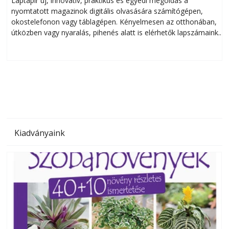
Laptapir új, innovatív, praktikus és egyedi megoldás a
L
nyomtatott magazinok digitális olvasására számítógépen,
okostelefonon vagy táblagépen. Kényelmesen az otthonában,
útközben vagy nyaralás, pihenés alatt is elérhetők lapszámaink.
ú
Bárhol, bármikor, akár külföldön élve vagy dolgozva is
B
olvashatók az Ezermester lapszámai. A Laptapir kényelmes
megoldás, mert: – t
Kiadványaink