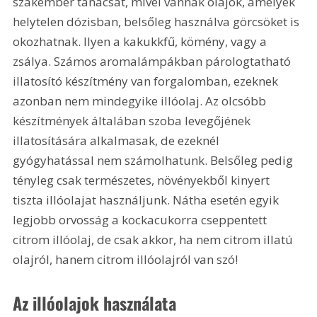
szakember tanácsát, mivel vannak olajok, amelyek 
helytelen dózisban, belsőleg használva görcsöket is 
okozhatnak. Ilyen a kakukkfű, kömény, vagy a 
zsálya. Számos aromalámpákban párologtatható 
illatosító készítmény van forgalomban, ezeknek 
azonban nem mindegyike illóolaj. Az olcsóbb 
készítmények általában szoba levegőjének 
illatosítására alkalmasak, de ezeknél 
gyógyhatással nem számolhatunk. Belsőleg pedig 
tényleg csak természetes, növényekből kinyert 
tiszta illóolajat használjunk. Nátha esetén egyik 
legjobb orvosság a kockacukorra cseppentett 
citrom illóolaj, de csak akkor, ha nem citrom illatú 
olajról, hanem citrom illóolajról van szó!
Az illóolajok használata