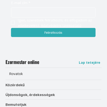
E-mail cím
*
Igen, szeretnék feliratkozni, és elfogadom az 
adatkezelést. 
Adatvédelmi tájékoztató
Feliratkozás
Ezermester online
Lap tetejére
Rovatok
Közérdekű
Újdonságok, érdekességek
Bemutatjuk