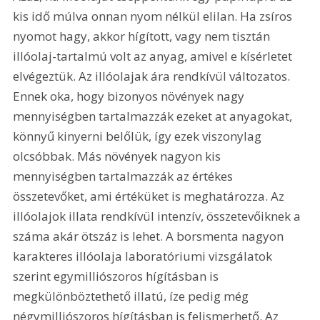
kis idő múlva onnan nyom nélkül elilan. Ha zsíros 
nyomot hagy, akkor hígított, vagy nem tisztán 
illóolaj-tartalmú volt az anyag, amivel e kísérletet 
elvégeztük. Az illóolajak ára rendkívül változatos. 
Ennek oka, hogy bizonyos növények nagy 
mennyiségben tartalmazzák ezeket at anyagokat, 
könnyű kinyerni belőlük, így ezek viszonylag 
olcsóbbak. Más növények nagyon kis 
mennyiségben tartalmazzák az értékes 
összetevőket, ami értéküket is meghatározza. Az 
illóolajok illata rendkívül intenzív, összetevőiknek a 
száma akár ötszáz is lehet. A borsmenta nagyon 
karakteres illóolaja laboratóriumi vizsgálatok 
szerint egymilliószoros hígításban is 
megkülönböztethető illatú, íze pedig még 
négymilliószoros hígításban is felismerhető. Az 