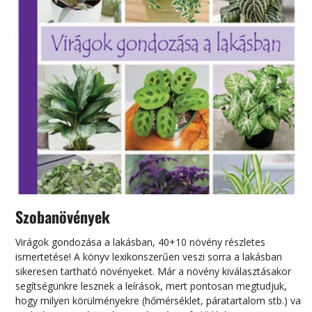
Szobanövények
Virágok gondozása a lakásban, 40+10 növény részletes
ismertetése! A könyv lexikonszerűen veszi sorra a lakásban
s
sikeresen tart­ha­tó növényeket. Már a növény kiválasztásakor
h
segítségünkre lesznek a leírások, mert pontosan megtudjuk,
k
hogy milyen körülményekre (hőmérséklet, páratartalom stb.) van