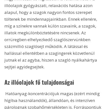
illóolajok gyógyászati, relaxációs hatása azon 
alapul, hogy a szagok nagyon fontos szerepet 
töltenek be mindennapjainkban. Ennek ellenére, 
míg a színekre vannak külön szavaink, a szagok, 
illatok megkülönböztetésére nincsenek. Az 
orrüregben elhelyezkedő szaglószervünkben 
százmillió szaglósejt működik. A látással és 
hallással ellentétben a szagingerek közvetlenül 
jutnak el az agyba, hiszen a szagló nyálkahártya 
sejtjei agyidegsejtek.
Az illóolajok fő tulajdonságai
 Hatóanyag-koncentrációjuk magas (ezért mindig 
hígítva használandók), állandóan, és intenzíven 
párolognak szobahőmérsékleten is. Forráspontjuk 