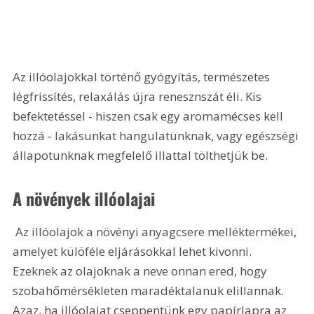
Az illóolajokkal történő gyógyítás, természetes 
légfrissítés, relaxálás újra renesznszát éli. Kis 
befektetéssel - hiszen csak egy aromamécses kell 
hozzá - lakásunkat hangulatunknak, vagy egészségi 
állapotunknak megfelelő illattal tölthetjük be.
A növények illóolajai
 Az illóolajok a növényi anyagcsere melléktermékei, 
amelyet külöféle eljárásokkal lehet kivonni. 
Ezeknek az olajoknak a neve onnan ered, hogy 
szobahőmérsékleten maradéktalanuk elillannak. 
Azaz, ha illóolajat cseppentünk egy papírlapra az 