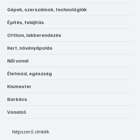
Gépek, szerszámok, technológiák
Építés, felújítás
Otthon, lakberendezés
Kert, növényápolás
Női vonal
Életmód, egészség
Kismester
Barkács
Vonalzó
Népszerű címkék