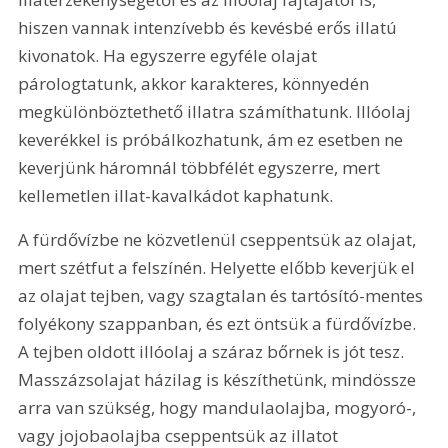
hiszen vannak intenzívebb és kevésbé erős illatú 
kivonatok. Ha egyszerre egyféle olajat 
párologtatunk, akkor karakteres, könnyedén 
megkülönböztethető illatra számíthatunk. Illóolaj 
keverékkel is próbálkozhatunk, ám ez esetben ne 
keverjünk háromnál többfélét egyszerre, mert 
kellemetlen illat-kavalkádot kaphatunk.
A fürdővízbe ne közvetlenül cseppentsük az olajat, 
mert szétfut a felszínén. Helyette előbb keverjük el 
az olajat tejben, vagy szagtalan és tartósító-mentes 
folyékony szappanban, és ezt öntsük a fürdővízbe. 
A tejben oldott illóolaj a száraz bőrnek is jót tesz. 
Masszázsolajat házilag is készíthetünk, mindössze 
arra van szükség, hogy mandulaolajba, mogyoró-, 
vagy jojobaolajba cseppentsük az illatot 