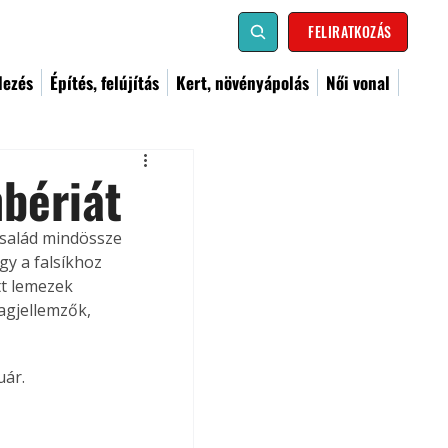
FELIRATKOZÁS
dezés
Építés, felújítás
Kert, növényápolás
Női vonal
bériát
család mindössze 
gy a falsíkhoz 
t lemezek 
agjellemzők, 
uár.