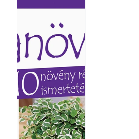
Ezermester lapszámai. A
Ezermester lapszámai
Laptapir kényelmes megoldás,
Laptapir kényelmes 
mert: – t
mert: – t