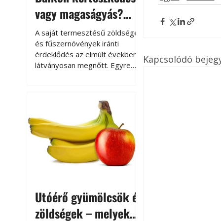
vagy magaságyás?
Helytakarékos
A saját termesztésű zöldségek
kertészkedés
és fűszernövények iránti
érdeklődés az elmúlt években
Kapcsolódó bejeg
látványosan megnőtt. Egyre
többen szeretnék tudni, honnan
származik az élelmiszer az
asztalukra, miközben a
kertészkedés sokak számára
kikapcsolódást és feltöltődést
is jelent.
Utóérő gyümölcsök és
zöldségek – melyek