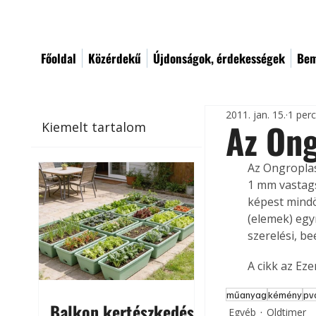
Főoldal
Közérdekű
Újdonságok, érdekességek
Bem
2011. jan. 15.
1 per
Az Ong
Kiemelt tartalom
Az Ongroplas
1 mm vastags
képest mindö
(elemek) egy
szerelési, be
A cikk az Ez
műanyag
kémény
pv
Balkon kertészkedés
Egyéb
Oldtimer