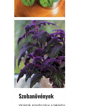
Szobanövények
Virágoskert: k
teraszon, laká
Virágok gondozása a lakásban,