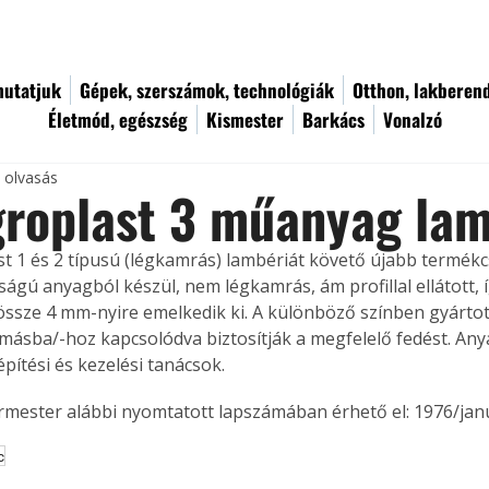
utatjuk
Gépek, szerszámok, technológiák
Otthon, lakberen
Életmód, egészség
Kismester
Barkács
Vonalzó
c olvasás
roplast 3 műanyag lam
t 1 és 2 típusú (légkamrás) lambériát követő újabb termék
ágú anyagból készül, nem légkamrás, ám profillal ellátott, í
ssze 4 mm-nyire emelkedik ki. A különböző színben gyártot
másba/-hoz kapcsolódva biztosítják a megfelelő fedést. Any
építési és kezelési tanácsok. 
ermester alábbi nyomtatott lapszámában érhető el: 1976/jan
c