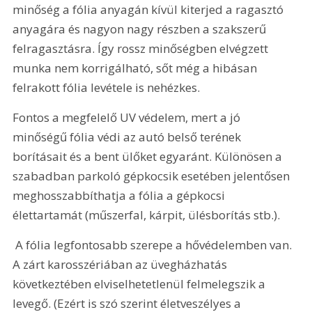
minőség a fólia anyagán kívül kiterjed a ragasztó 
anyagára és nagyon nagy részben a szakszerű 
felragasztásra. Így rossz minőségben elvégzett 
munka nem korrigálható, sőt még a hibásan 
felrakott fólia levétele is nehézkes.
Fontos a megfelelő UV védelem, mert a jó 
minőségű fólia védi az autó belső terének 
borításait és a bent ülőket egyaránt. Különösen a 
szabadban parkoló gépkocsik esetében jelentősen 
meghosszabbíthatja a fólia a gépkocsi 
élettartamát (műszerfal, kárpit, ülésborítás stb.).
 A fólia legfontosabb szerepe a hővédelemben van. 
A zárt karosszériában az üvegházhatás 
következtében elviselhetetlenül felmelegszik a 
levegő. (Ezért is szó szerint életveszélyes a 