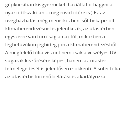
gépkocsiban kisgyermeket, háziállatot hagyni a 
nyári időszakban – még rövid időre is.) Ez az 
üvegházhatás még menetközben, sőt bekapcsolt 
klímaberendezésnél is jelentkezik; az utastérben 
egyszerre van forróság a naptól, miközben a 
légbefúvókon jéghideg jön a klímaberendezésből. 
A megfelelő fólia viszont nem csak a veszélyes UV 
sugarak kiszűrésére képes, hanem az utastér 
felmelegedését is jelentősen csökkenti. A sötét fólia 
az utastérbe történő belátást is akadályozza.