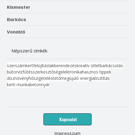
Kismester
Barkács
Vonalzó
Népszerű címkék
szerszám
kert
felújítás
lakberendezés
kreatív ötlet
barkácsolás
bútor
víz
fűtés
szerkesztőség
elektronika
hasznos tippek
dísznövény
hőszigetelés
tető
megújuló energia
tisztítás
kerti munka
beton
nyár
Kapcsolat
Impresszum