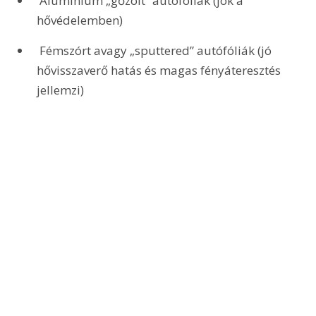
 Alumínium „gőzölt” autófóliák (jók a 
hővédelemben)
 Fémszórt avagy „sputtered” autófóliák (jó 
hővisszaverő hatás és magas fényáteresztés 
jellemzi)