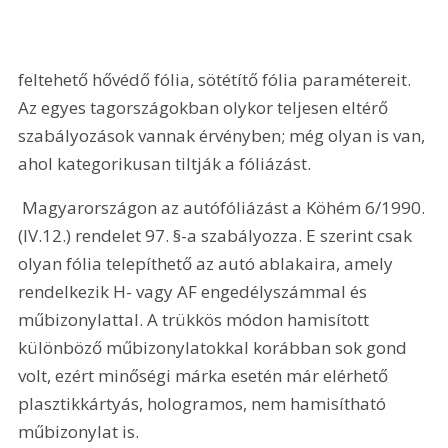
feltehető hővédő fólia, sötétítő fólia paramétereit. 
Az egyes tagországokban olykor teljesen eltérő 
szabályozások vannak érvényben; még olyan is van, 
ahol kategorikusan tiltják a fóliázást.
 Magyarországon az autófóliázást a Köhém 6/1990. 
(IV.12.) rendelet 97. §-a szabályozza. E szerint csak 
olyan fólia telepíthető az autó ablakaira, amely 
rendelkezik H- vagy AF engedélyszámmal és 
műbizonylattal. A trükkös módon hamisított 
különböző műbizonylatokkal korábban sok gond 
volt, ezért minőségi márka esetén már elérhető 
plasztikkártyás, hologramos, nem hamisítható 
műbizonylat is.