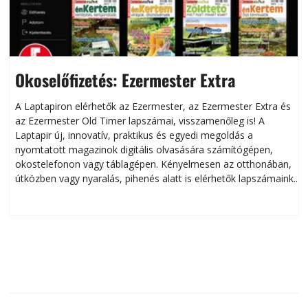
Okoselőfizetés: Ezermester Extra
A Laptapiron elérhetők az Ezermester, az Ezermester Extra és
az Ezermester Old Timer lapszámai, visszamenőleg is! A
Laptapir új, innovatív, praktikus és egyedi megoldás a
L
nyomtatott magazinok digitális olvasására számítógépen,
okostelefonon vagy táblagépen. Kényelmesen az otthonában,
útközben vagy nyaralás, pihenés alatt is elérhetők lapszámaink.
ú
Bárhol, bármikor, akár külföldön élve vagy dolgozva is
B
olvashatók az Ezermester lapszámai. A Laptapir kényelmes
megoldás, mert: – t