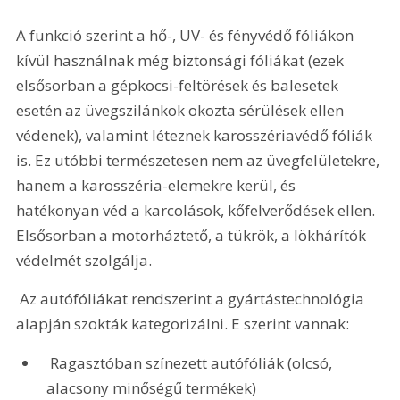
A funkció szerint a hő-, UV- és fényvédő fóliákon 
kívül használnak még biztonsági fóliákat (ezek 
elsősorban a gépkocsi-feltörések és balesetek 
esetén az üvegszilánkok okozta sérülések ellen 
védenek), valamint léteznek karosszériavédő fóliák 
is. Ez utóbbi természetesen nem az üvegfelületekre, 
hanem a karosszéria-elemekre kerül, és 
hatékonyan véd a karcolások, kőfelverődések ellen. 
Elsősorban a motorháztető, a tükrök, a lökhárítók 
védelmét szolgálja.
 Az autófóliákat rendszerint a gyártástechnológia 
alapján szokták kategorizálni. E szerint vannak:
 Ragasztóban színezett autófóliák (olcsó, 
alacsony minőségű termékek)