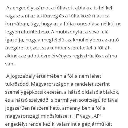
 Az engedélyszámot a fóliázott ablakra is fel kell 
ragasztani az autóüveg és a fólia közé matrica 
formában, úgy, hogy az a fólia roncsolása nélkül ne 
legyen eltüntethető. A műbizonylat a vevő felé 
igazolja, hogy a megfelelő szakműhelyben az autó 
üvegére képzett szakember szerelte fel a fóliát, 
akinek az adott évre érvényes regisztrációs száma 
van.
 A jogszabály értelmében a fólia nem lehet 
tükröződő. Magyarországon a rendelet szerint 
személygépkocsik esetén, a hátsó oldalsó ablakok, 
és a hátsó szélvédő is bármilyen sötétségű fóliával 
jogszerűen felszerelhető, amennyiben a fólia 
magyarországi minősítéssel („H” vagy „AF” 
engedély) rendelkezik, valamint a gépjármű két 