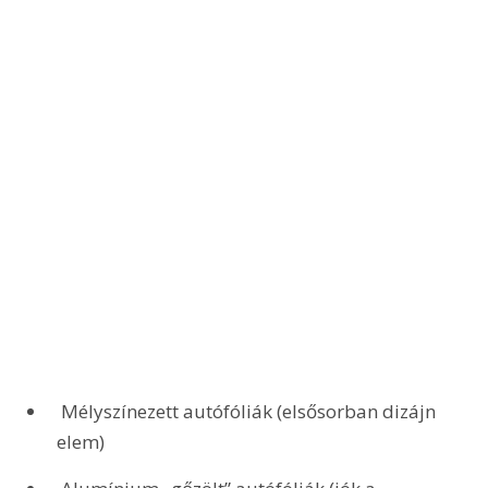
 Mélyszínezett autófóliák (elsősorban dizájn 
elem)