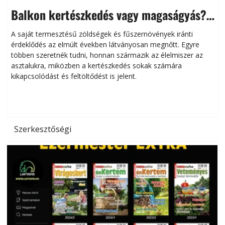
Balkon kertészkedés vagy magaságyás?
Helytakarékos kertészkedés
A saját termesztésű zöldségek és fűszernövények iránti
érdeklődés az elmúlt években látványosan megnőtt. Egyre
többen szeretnék tudni, honnan származik az élelmiszer az
l
asztalukra, miközben a kertészkedés sokak számára
kikapcsolódást és feltöltődést is jelent.
é
d
Szerkesztőségi