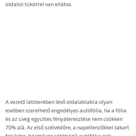
oldalsó tükörrel van ellátva.
A vezető látóterében lévő oldalablakra olyan 
esetben szerelhető engedélyes autófólia, ha a fólia 
és az üveg együttes fényáteresztése nem csökken 
70% alá. Az első szélvédőre, a napellenzőkkel takart 
felületre, bármilyen sötétségű autófólia csík 