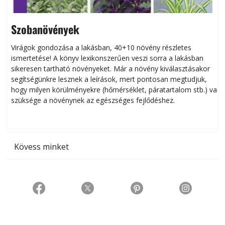
Szobanövények
Virágok gondozása a lakásban, 40+10 növény részletes
ismertetése! A könyv lexikonszerűen veszi sorra a lakásban
s
sikeresen tart­ha­tó növényeket. Már a növény kiválasztásakor
h
segítségünkre lesznek a leírások, mert pontosan megtudjuk,
k
hogy milyen körülményekre (hőmérséklet, páratartalom stb.) van
szüksége a növénynek az egészséges fejlődéshez.
t
Kövess minket