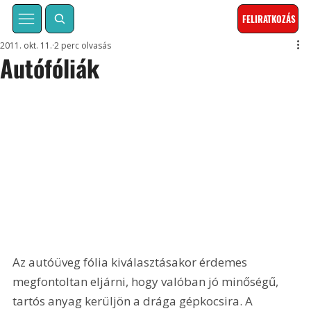
FELIRATKOZÁS
2011. okt. 11.
2 perc olvasás
Autófóliák
Az autóüveg fólia kiválasztásakor érdemes 
megfontoltan eljárni, hogy valóban jó minőségű, 
tartós anyag kerüljön a drága gépkocsira. A 