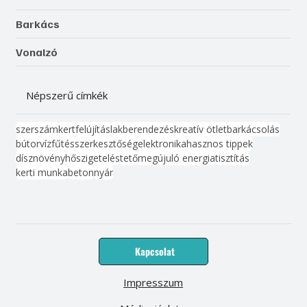
Barkács
Vonalzó
Népszerű címkék
szerszám
kert
felújítás
lakberendezés
kreatív ötlet
barkácsolás
bútor
víz
fűtés
szerkesztőség
elektronika
hasznos tippek
dísznövény
hőszigetelés
tető
megújuló energia
tisztítás
kerti munka
beton
nyár
Kapcsolat
Impresszum