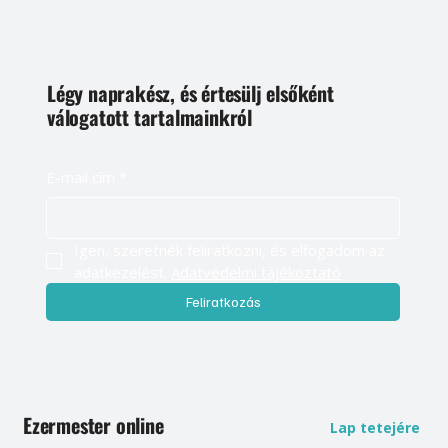
Légy naprakész, és értesülj elsőként
válogatott tartalmainkról
E-mail cím
*
Igen, szeretnék feliratkozni, és elfogadom az 
adatkezelést. 
Adatvédelmi tájékoztató
Feliratkozás
Ezermester online
Lap tetejére