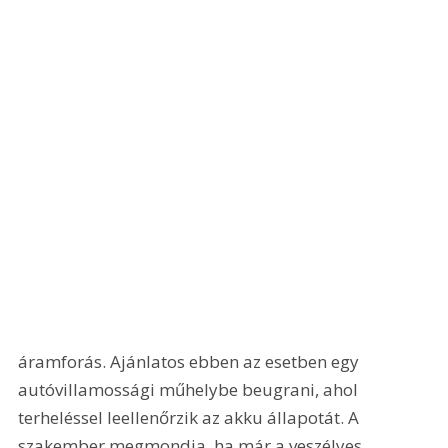
áramforás. Ajánlatos ebben az esetben egy 
autóvillamossági műhelybe beugrani, ahol 
terheléssel leellenőrzik az akku állapotát. A 
szakember megmondja, ha már a veszélyes 