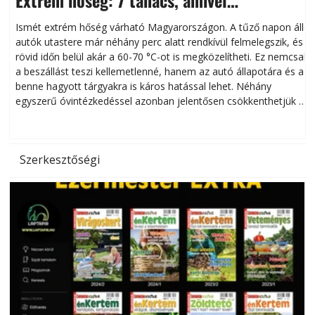
megóvhatjuk autónkat a nyári károktól
Ismét extrém hőség várható Magyarországon. A tűző napon álló
autók utastere már néhány perc alatt rendkívül felmelegszik, és
rövid időn belül akár a 60-70 °C-ot is megközelítheti. Ez nemcsak
n
a beszállást teszi kellemetlenné, hanem az autó állapotára és a
benne hagyott tárgyakra is káros hatással lehet. Néhány
egyszerű óvintézkedéssel azonban jelentősen csökkenthetjük a
hőség káros hatásait.
l
Szerkesztőségi