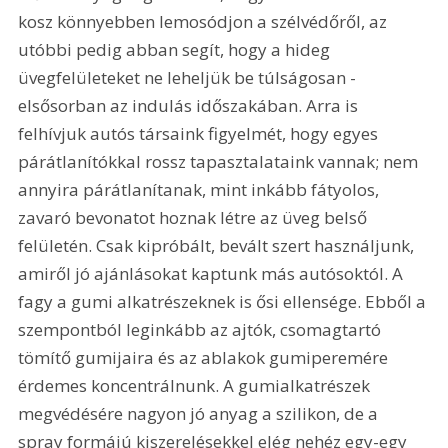
kosz könnyebben lemosódjon a szélvédőről, az 
utóbbi pedig abban segít, hogy a hideg 
üvegfelületeket ne leheljük be túlságosan - 
elsősorban az indulás időszakában. Arra is 
felhívjuk autós társaink figyelmét, hogy egyes 
párátlanítókkal rossz tapasztalataink vannak; nem 
annyira párátlanítanak, mint inkább fátyolos, 
zavaró bevonatot hoznak létre az üveg belső 
felületén. Csak kipróbált, bevált szert használjunk, 
amiről jó ajánlásokat kaptunk más autósoktól. A 
fagy a gumi alkatrészeknek is ősi ellensége. Ebből a 
szempontból leginkább az ajtók, csomagtartó 
tömítő gumijaira és az ablakok gumiperemére 
érdemes koncentrálnunk. A gumialkatrészek 
megvédésére nagyon jó anyag a szilikon, de a 
spray formájú kiszerelésekkel elég nehéz egy-egy 