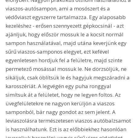
viaszos-autósampon, ami a mosószert és a 
védőviaszt egyszerre tartalmazza. Egy alaposabb 
kezeléshez - erősen szennyezett gépkocsinál - azt 
ajánljuk, hogy először mossuk le a kocsit normál 
sampon használatával, majd utána keverjünk egy 
sűrű viaszos-samponos elegyet, ezt kefével 
egyenletesen hordjuk fel a felületre, majd szinte 
permetező mosással mossuk le. Ne dörzsöljük, ne 
sikáljuk, csak öblítsük le és hagyjuk megszáradni a 
karosszériát. A legvégén egy puha ronggyal 
simítsuk át a felületet, hogy ne legyen foltos. Az 
üvegfelületekre ne nagyon kerüljön a viaszos 
samponból, bár nagy gondot az sem jelent. A 
leviaszolásra természetesen viaszos autóbalzsamot 
is használhatunk. Ezt is az előbbiekhez hasonlóan 
javasoljuk használni; vagyis sűrű vizes oldatként 