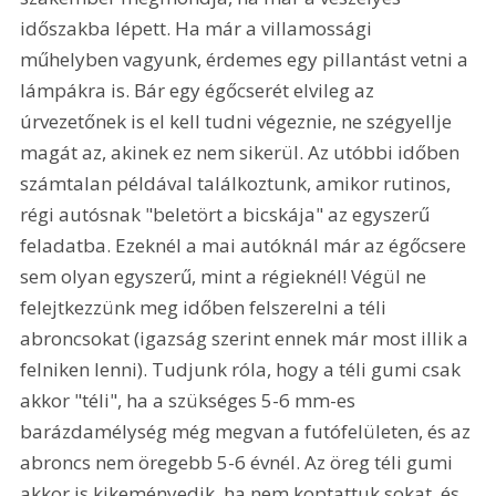
időszakba lépett. Ha már a villamossági 
műhelyben vagyunk, érdemes egy pillantást vetni a 
lámpákra is. Bár egy égőcserét elvileg az 
úrvezetőnek is el kell tudni végeznie, ne szégyellje 
magát az, akinek ez nem sikerül. Az utóbbi időben 
számtalan példával találkoztunk, amikor rutinos, 
régi autósnak "beletört a bicskája" az egyszerű 
feladatba. Ezeknél a mai autóknál már az égőcsere 
sem olyan egyszerű, mint a régieknél! Végül ne 
felejtkezzünk meg időben felszerelni a téli 
abroncsokat (igazság szerint ennek már most illik a 
felniken lenni). Tudjunk róla, hogy a téli gumi csak 
akkor "téli", ha a szükséges 5-6 mm-es 
barázdamélység még megvan a futófelületen, és az 
abroncs nem öregebb 5-6 évnél. Az öreg téli gumi 
akkor is kikeményedik, ha nem koptattuk sokat, és 