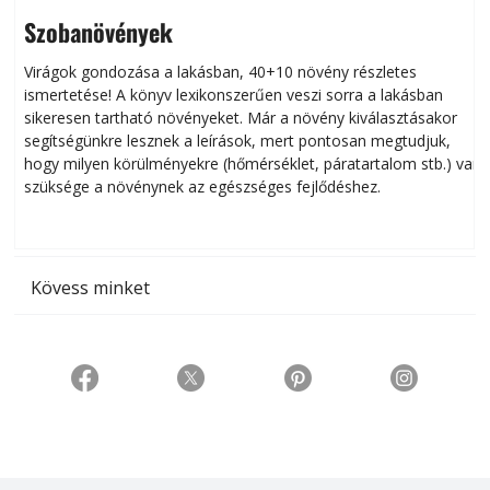
Szobanövények
Virágok gondozása a lakásban, 40+10 növény részletes
ismertetése! A könyv lexikonszerűen veszi sorra a lakásban
s
sikeresen tart­ha­tó növényeket. Már a növény kiválasztásakor
h
segítségünkre lesznek a leírások, mert pontosan megtudjuk,
k
hogy milyen körülményekre (hőmérséklet, páratartalom stb.) van
szüksége a növénynek az egészséges fejlődéshez.
t
Kövess minket