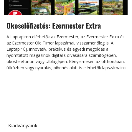
Okoselőfizetés: Ezermester Extra
A Laptapiron elérhetők az Ezermester, az Ezermester Extra és
az Ezermester Old Timer lapszámai, visszamenőleg is! A
Laptapir új, innovatív, praktikus és egyedi megoldás a
L
nyomtatott magazinok digitális olvasására számítógépen,
okostelefonon vagy táblagépen. Kényelmesen az otthonában,
útközben vagy nyaralás, pihenés alatt is elérhetők lapszámaink.
ú
Bárhol, bármikor, akár külföldön élve vagy dolgozva is
B
olvashatók az Ezermester lapszámai. A Laptapir kényelmes
megoldás, mert: – t
Kiadványaink