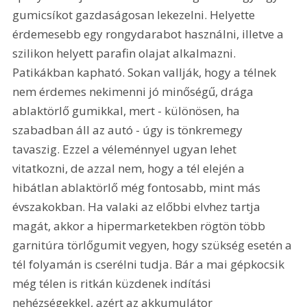
gumicsíkot gazdaságosan lekezelni. Helyette 
érdemesebb egy rongydarabot használni, illetve a 
szilikon helyett parafin olajat alkalmazni. 
Patikákban kapható. Sokan vallják, hogy a télnek 
nem érdemes nekimenni jó minőségű, drága 
ablaktörlő gumikkal, mert - különösen, ha 
szabadban áll az autó - úgy is tönkremegy 
tavaszig. Ezzel a véleménnyel ugyan lehet 
vitatkozni, de azzal nem, hogy a tél elején a 
hibátlan ablaktörlő még fontosabb, mint más 
évszakokban. Ha valaki az előbbi elvhez tartja 
magát, akkor a hipermarketekben rögtön több 
garnitúra törlőgumit vegyen, hogy szükség esetén a 
tél folyamán is cserélni tudja. Bár a mai gépkocsik 
még télen is ritkán küzdenek indítási 
nehézségekkel, azért az akkumulátor 