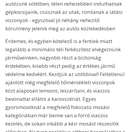
autózunk sötétben, télen nehezebben indulhatnak 
gépkocsijaink, csúsznak az utak, romlanak a látási 
viszonyok - egyszóval jó néhány nehezítő 
körülmény jelenik meg az autós közlekedésben
Érdemes, és egyben kötelező is a fentiek miatt 
legalább a minimális téli felkészítést elvégeznünk 
járműveinken, nagyobb részt a biztonság 
érdekében, kisebb részt pedig az értékes jármű 
védelme kedvéért. Kezdjük az utóbbival! Feltétlenül 
ajánlott még megfelelő hőmérsékleti viszonyok 
közt alaposan lemosni, leszárítani, és viaszos 
bevonattal ellátni a karosszériát. Egyes 
gyorsmosóknál a megfelelő fokozatú mosási 
kategóriában már benne van a forró viaszos 
kezelés, de sokan inkább a kézi mosást részesítik 
előnyben. Nagyon praktikus otthoni használathoz a 