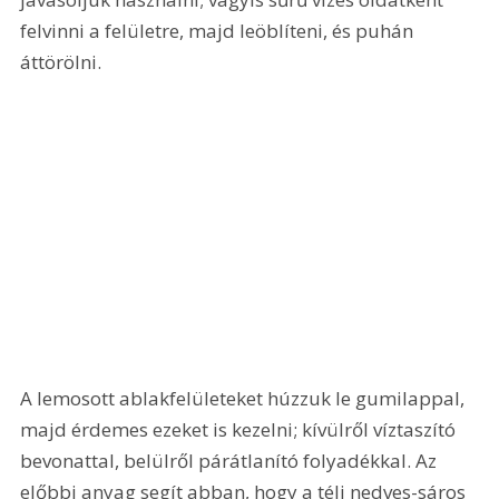
felvinni a felületre, majd leöblíteni, és puhán 
áttörölni. 
A lemosott ablakfelületeket húzzuk le gumilappal, 
majd érdemes ezeket is kezelni; kívülről víztaszító 
bevonattal, belülről párátlanító folyadékkal. Az 
előbbi anyag segít abban, hogy a téli nedves-sáros 