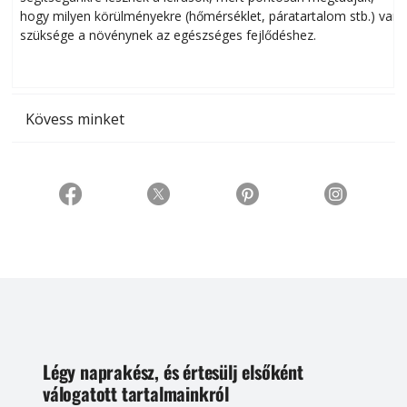
hogy milyen körülményekre (hőmérséklet, páratartalom stb.) van
szüksége a növénynek az egészséges fejlődéshez.
t
Kövess minket
Légy naprakész, és értesülj elsőként
válogatott tartalmainkról