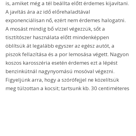
is, amiket még a tél beállta előtt érdemes kijavítani. 
A javítás ára az idő előrehaladtával 
exponenciálisan nő, ezért nem érdemes halogatni. 
A mosást mindig bő vízzel végezzük, sőt a 
tisztítószer használata előtt mindenképpen 
öblítsük át legalább egyszer az egész autót, a 
piszok fellazítása és a por lemosása végett. Nagyon 
koszos karosszéria esetén érdemes ezt a lépést 
benzinkútnál nagynyomású mosóval végezni. 
Figyeljünk arra, hogy a szórófejjel ne közelítsük 
meg túlzottan a kocsit; tartsunk kb. 30 centiméteres 