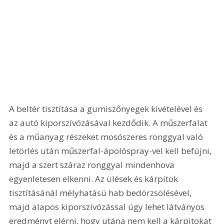
A beltér tisztítása a gumiszőnyegek kivételével és 
az autó kiporszívózásával kezdődik. A műszerfalat 
és a műanyag részeket mosószeres ronggyal való 
letörlés után műszerfal-ápolóspray-vel kell befújni, 
majd a szert száraz ronggyal mindenhova 
egyenletesen elkenni. Az ülések és kárpitok 
tisztításánál mélyhatású hab bedörzsölésével, 
majd alapos kiporszívózással úgy lehet látványos 
eredményt elérni, hogy utána nem kell a kárpitokat 