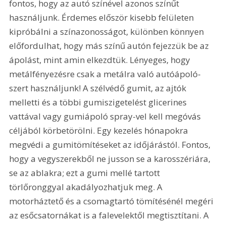
fontos, hogy az autó színével azonos színűt 
használjunk. Érdemes először kisebb felületen 
kipróbálni a színazonosságot, különben könnyen 
előfordulhat, hogy más színű autón fejezzük be az 
ápolást, mint amin elkezdtük. Lényeges, hogy 
metálfényezésre csak a metálra való autóápoló-
szert használjunk! A szélvédő gumit, az ajtók 
melletti és a többi gumiszigetelést glicerines 
vattával vagy gumiápoló spray-vel kell megóvás 
céljából körbetörölni. Egy kezelés hónapokra 
megvédi a gumitömítéseket az időjárástól. Fontos, 
hogy a vegyszerekből ne jusson se a karosszériára, 
se az ablakra; ezt a gumi mellé tartott 
törlőronggyal akadályozhatjuk meg. A 
motorháztető és a csomagtartó tömítésénél megéri 
az esőcsatornákat is a falevelektől megtisztítani. A 