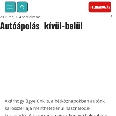
FELIRATKOZÁS
2008. máj. 1.
4 perc olvasás
Autóápolás  kívül-belül
Akárhogy ügyelünk is, a hétköznapokban autónk 
karosszériája menthetetlenül használódik, 
koszolódik. A karosszéria nincs könnyű helyzetben: 