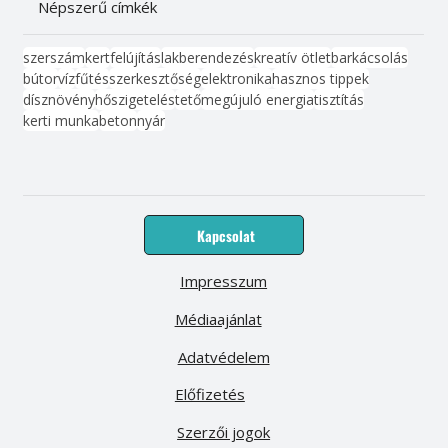
Népszerű címkék
szerszám
kert
felújítás
lakberendezés
kreatív ötlet
barkácsolás
bútor
víz
fűtés
szerkesztőség
elektronika
hasznos tippek
dísznövény
hőszigetelés
tető
megújuló energia
tisztítás
kerti munka
beton
nyár
Kapcsolat
Impresszum
Médiaajánlat
Adatvédelem
Előfizetés
Szerzői jogok