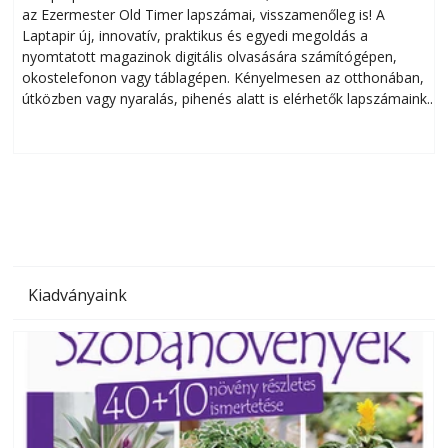
az Ezermester Old Timer lapszámai, visszamenőleg is! A
Laptapir új, innovatív, praktikus és egyedi megoldás a
L
nyomtatott magazinok digitális olvasására számítógépen,
okostelefonon vagy táblagépen. Kényelmesen az otthonában,
útközben vagy nyaralás, pihenés alatt is elérhetők lapszámaink.
ú
Bárhol, bármikor, akár külföldön élve vagy dolgozva is
B
olvashatók az Ezermester lapszámai. A Laptapir kényelmes
megoldás, mert: – t
Kiadványaink