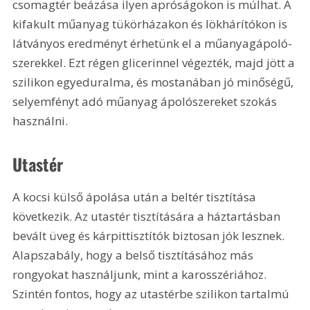
csomagtér beázása ilyen apróságokon is múlhat. A 
kifakult műanyag tükörházakon és lökhárítókon is 
látványos eredményt érhetünk el a műanyagápoló-
szerekkel. Ezt régen glicerinnel végezték, majd jött a 
szilikon egyeduralma, és mostanában jó minőségű, 
selyemfényt adó műanyag ápolószereket szokás 
használni.
Utastér
A kocsi külső ápolása után a beltér tisztítása 
következik. Az utastér tisztítására a háztartásban 
bevált üveg és kárpittisztítók biztosan jók lesznek. 
Alapszabály, hogy a belső tisztításához más 
rongyokat használjunk, mint a karosszériához. 
Szintén fontos, hogy az utastérbe szilikon tartalmú 