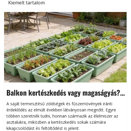
Kiemelt tartalom
Balkon kertészkedés vagy magaságyás?
Helytakarékos kertészkedés
A saját termesztésű zöldségek és fűszernövények iránti
érdeklődés az elmúlt években látványosan megnőtt. Egyre
többen szeretnék tudni, honnan származik az élelmiszer az
l
asztalukra, miközben a kertészkedés sokak számára
kikapcsolódást és feltöltődést is jelent.
é