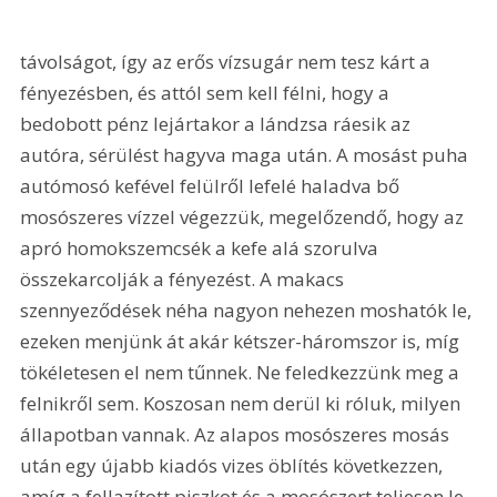
távolságot, így az erős vízsugár nem tesz kárt a 
fényezésben, és attól sem kell félni, hogy a 
bedobott pénz lejártakor a lándzsa ráesik az 
autóra, sérülést hagyva maga után. A mosást puha 
autómosó kefével felülről lefelé haladva bő 
mosószeres vízzel végezzük, megelőzendő, hogy az 
apró homokszemcsék a kefe alá szorulva 
összekarcolják a fényezést. A makacs 
szennyeződések néha nagyon nehezen moshatók le, 
ezeken menjünk át akár kétszer-háromszor is, míg 
tökéletesen el nem tűnnek. Ne feledkezzünk meg a 
felnikről sem. Koszosan nem derül ki róluk, milyen 
állapotban vannak. Az alapos mosószeres mosás 
után egy újabb kiadós vizes öblítés következzen, 
amíg a fellazított piszkot és a mosószert teljesen le 