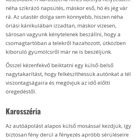
néha szikrázó napsütés, máskor eső, hó és jég vár 
rá. Az utastér dolga sem könnyebb, hiszen néha 
óriási kánikulában izzadtan, máskor vizesen, 
sárosan vagyunk kénytelenek beszállni, hogy a 
csomagtartóban a telekről hazahozott, útközben 
kiboruló gyümölcsről már ne is beszéljünk. 
Ősszel kézenfekvő beiktatni egy külső-belső 
nagytakarítást, hogy felkészíthessük autónkat a tél 
viszontagságaira és megóvjuk az idő előtti 
öregedéstől.
Karosszéria
Az autóápolást alapos külső mosással kezdjük, így 
biztosan fény derül a fényezés apróbb sérüléseire 