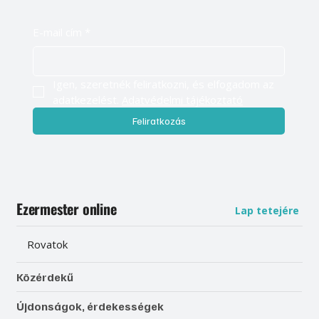
E-mail cím
*
Igen, szeretnék feliratkozni, és elfogadom az 
adatkezelést. 
Adatvédelmi tájékoztató
Feliratkozás
Ezermester online
Lap tetejére
Rovatok
Közérdekű
Újdonságok, érdekességek