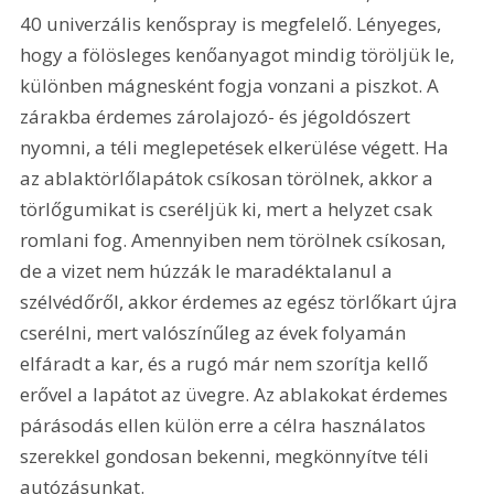
40 univerzális kenőspray is megfelelő. Lényeges, 
hogy a fölösleges kenőanyagot mindig töröljük le, 
különben mágnesként fogja vonzani a piszkot. A 
zárakba érdemes zárolajozó- és jégoldószert 
nyomni, a téli meglepetések elkerülése végett. Ha 
az ablaktörlőlapátok csíkosan törölnek, akkor a 
törlőgumikat is cseréljük ki, mert a helyzet csak 
romlani fog. Amennyiben nem törölnek csíkosan, 
de a vizet nem húzzák le maradéktalanul a 
szélvédőről, akkor érdemes az egész törlőkart újra 
cserélni, mert valószínűleg az évek folyamán 
elfáradt a kar, és a rugó már nem szorítja kellő 
erővel a lapátot az üvegre. Az ablakokat érdemes 
párásodás ellen külön erre a célra használatos 
szerekkel gondosan bekenni, megkönnyítve téli 
autózásunkat.