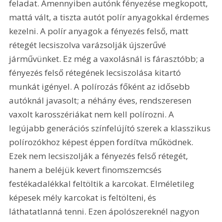
feladat. Amennyiben autónk fényezése megkopott, 
mattá vált, a tiszta autót polír anyagokkal érdemes 
kezelni. A polír anyagok a fényezés felső, matt 
rétegét lecsiszolva varázsolják újszerűvé 
járművünket. Ez még a vaxolásnál is fárasztóbb; a 
fényezés felső rétegének lecsiszolása kitartó 
munkát igényel. A polírozás főként az idősebb 
autóknál javasolt; a néhány éves, rendszeresen 
vaxolt karosszériákat nem kell polírozni. A 
legújabb generációs színfelújító szerek a klasszikus 
polírozókhoz képest éppen fordítva működnek. 
Ezek nem lecsiszolják a fényezés felső rétegét, 
hanem a beléjük kevert finomszemcsés 
festékadalékkal feltöltik a karcokat. Elméletileg 
képesek mély karcokat is feltölteni, és 
láthatatlanná tenni. Ezen ápolószereknél nagyon 