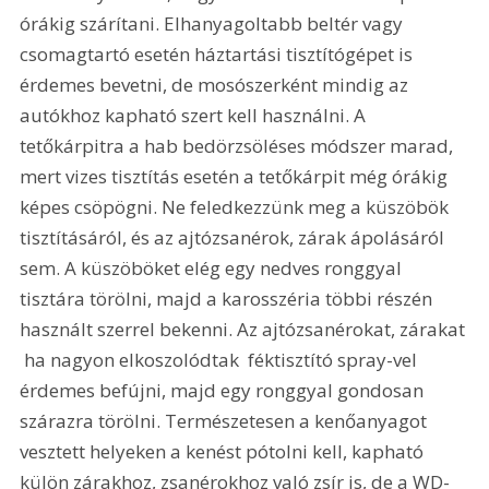
órákig szárítani. Elhanyagoltabb beltér vagy 
csomagtartó esetén háztartási tisztítógépet is 
érdemes bevetni, de mosószerként mindig az 
autókhoz kapható szert kell használni. A 
tetőkárpitra a hab bedörzsöléses módszer marad, 
mert vizes tisztítás esetén a tetőkárpit még órákig 
képes csöpögni. Ne feledkezzünk meg a küszöbök 
tisztításáról, és az ajtózsanérok, zárak ápolásáról 
sem. A küszöböket elég egy nedves ronggyal 
tisztára törölni, majd a karosszéria többi részén 
használt szerrel bekenni. Az ajtózsanérokat, zárakat 
 ha nagyon elkoszolódtak  féktisztító spray-vel 
érdemes befújni, majd egy ronggyal gondosan 
szárazra törölni. Természetesen a kenőanyagot 
vesztett helyeken a kenést pótolni kell, kapható 
külön zárakhoz, zsanérokhoz való zsír is, de a WD-