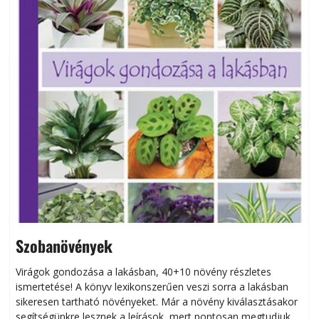
Szobanövények
Virágok gondozása a lakásban, 40+10 növény részletes
ismertetése! A könyv lexikonszerűen veszi sorra a lakásban
s
sikeresen tart­ha­tó növényeket. Már a növény kiválasztásakor
h
segítségünkre lesznek a leírások, mert pontosan megtudjuk,
k