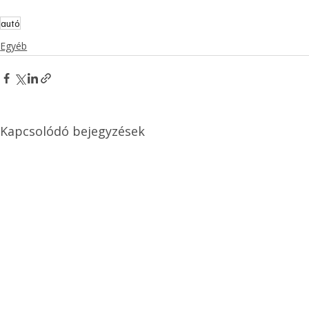
autó
Egyéb
Kapcsolódó bejegyzések