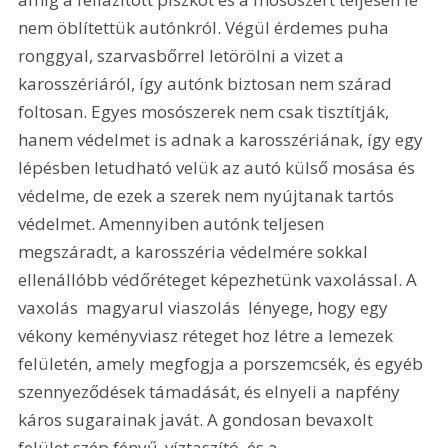
nem öblítettük autónkról. Végül érdemes puha 
ronggyal, szarvasbőrrel letörölni a vizet a 
karosszériáról, így autónk biztosan nem szárad 
foltosan. Egyes mosószerek nem csak tisztítják, 
hanem védelmet is adnak a karosszériának, így egy 
lépésben letudható velük az autó külső mosása és 
védelme, de ezek a szerek nem nyújtanak tartós 
védelmet. Amennyiben autónk teljesen 
megszáradt, a karosszéria védelmére sokkal 
ellenállóbb védőréteget képezhetünk vaxolással. A 
vaxolás  magyarul viaszolás  lényege, hogy egy 
vékony keményviasz réteget hoz létre a lemezek 
felületén, amely megfogja a porszemcsék, és egyéb 
szennyeződések támadását, és elnyeli a napfény 
káros sugarainak javát. A gondosan bevaxolt 
felület szép fényű, víztaszító, és a 