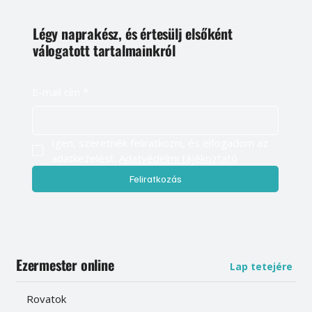
Légy naprakész, és értesülj elsőként
válogatott tartalmainkról
E-mail cím
*
Igen, szeretnék feliratkozni, és elfogadom az 
adatkezelést. 
Adatvédelmi tájékoztató
Feliratkozás
Ezermester online
Lap tetejére
Rovatok