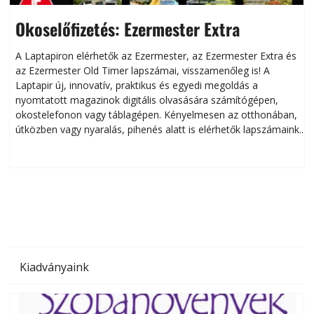
Okoselőfizetés: Ezermester Extra
A Laptapiron elérhetők az Ezermester, az Ezermester Extra és
az Ezermester Old Timer lapszámai, visszamenőleg is! A
Laptapir új, innovatív, praktikus és egyedi megoldás a
L
nyomtatott magazinok digitális olvasására számítógépen,
okostelefonon vagy táblagépen. Kényelmesen az otthonában,
útközben vagy nyaralás, pihenés alatt is elérhetők lapszámaink.
ú
Bárhol, bármikor, akár külföldön élve vagy dolgozva is
B
olvashatók az Ezermester lapszámai. A Laptapir kényelmes
megoldás, mert: – t
Kiadványaink