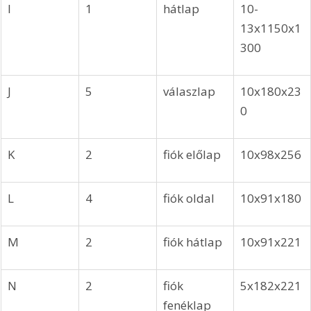
I
1
hátlap
10-
13x1150x1
300
J
5
válaszlap
10x180x23
0
K
2
fiók előlap
10x98x256
L
4
fiók oldal
10x91x180
M
2
fiók hátlap
10x91x221
N
2
fiók 
5x182x221
fenéklap