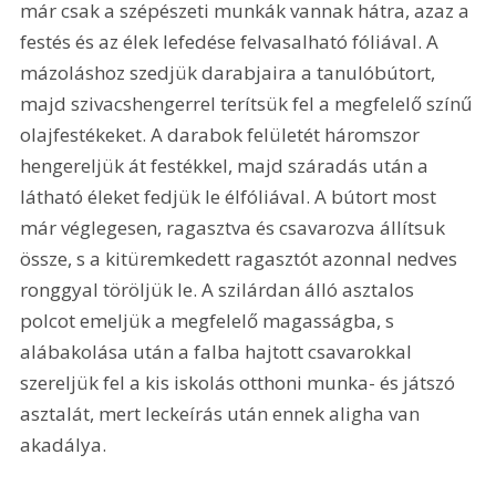
már csak a szépészeti munkák vannak hátra, azaz a 
festés és az élek lefedése felvasalható fóliával. A 
mázoláshoz szedjük darabjaira a tanulóbútort, 
majd szivacshengerrel terítsük fel a megfelelő színű 
olajfestékeket. A darabok felületét háromszor 
hengereljük át festékkel, majd száradás után a 
látható éleket fedjük le élfóliával. A bútort most 
már véglegesen, ragasztva és csavarozva állítsuk 
össze, s a kitüremkedett ragasztót azonnal nedves 
ronggyal töröljük le. A szilárdan álló asztalos 
polcot emeljük a megfelelő magasságba, s 
alábakolása után a falba hajtott csavarokkal 
szereljük fel a kis iskolás otthoni munka- és játszó 
asztalát, mert leckeírás után ennek aligha van 
akadálya.