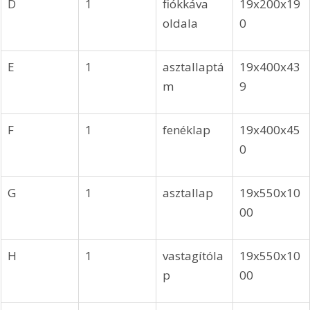
D
1
fiókkáva 
19x200x19
oldala
0
E
1
asztallaptá
19x400x43
m
9
F
1
fenéklap
19x400x45
0
G
1
asztallap
19x550x10
00
H
1
vastagítóla
19x550x10
p
00