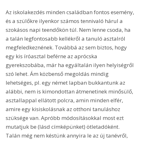
Az iskolakezdés minden családban fontos esemény, 
és a szülőkre ilyenkor számos tennivaló hárul a 
szokásos napi teendőkön túl. Nem lenne csoda, ha 
a talán legfontosabb kellékről a tanuló asztalról 
megfeledkeznének. Továbbá az sem biztos, hogy 
egy kis íróasztal beférne az aprócska 
gyerekszobába, már ha egyáltalán ilyen helyiségről 
szó lehet. Ám közbenső megoldás mindig 
lehetséges, pl. egy német lapban bukkantunk az 
alábbi, nem is kimondottan átmenetinek minősülő, 
asztallappal ellátott polcra, amin minden elfér, 
amire egy kisiskolásnak az otthoni tanuláshoz 
szüksége van. Apróbb módosításokkal most ezt 
mutatjuk be (lásd címképünket) ötletadóként. 
Talán még nem késtünk annyira le az új tanévről, 