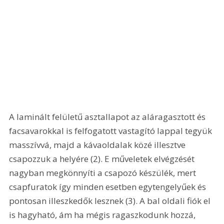
A laminált felületű asztallapot az aláragasztott és 
facsavarokkal is felfogatott vastagító lappal tegyük 
masszívvá, majd a kávaoldalak közé illesztve 
csapozzuk a helyére (2). E műveletek elvégzését 
nagyban megkönnyíti a csapozó készülék, mert 
csapfuratok így minden esetben egytengelyűek és 
pontosan illeszkedők lesznek (3). A bal oldali fiók el 
is hagyható, ám ha mégis ragaszkodunk hozzá, 