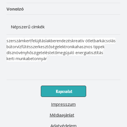
Vonalzó
Népszerű címkék
szerszám
kert
felújítás
lakberendezés
kreatív ötlet
barkácsolás
bútor
víz
fűtés
szerkesztőség
elektronika
hasznos tippek
dísznövény
hőszigetelés
tető
megújuló energia
tisztítás
kerti munka
beton
nyár
Kapcsolat
Impresszum
Médiaajánlat
Adatvédelem