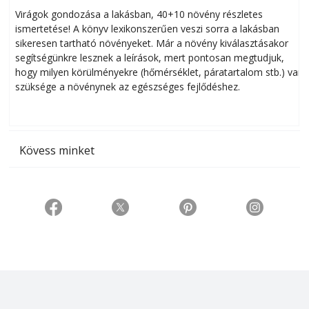
Virágok gondozása a lakásban, 40+10 növény részletes
ismertetése! A könyv lexikonszerűen veszi sorra a lakásban
s
sikeresen tart­ha­tó növényeket. Már a növény kiválasztásakor
h
segítségünkre lesznek a leírások, mert pontosan megtudjuk,
k
hogy milyen körülményekre (hőmérséklet, páratartalom stb.) van
szüksége a növénynek az egészséges fejlődéshez.
t
Kövess minket