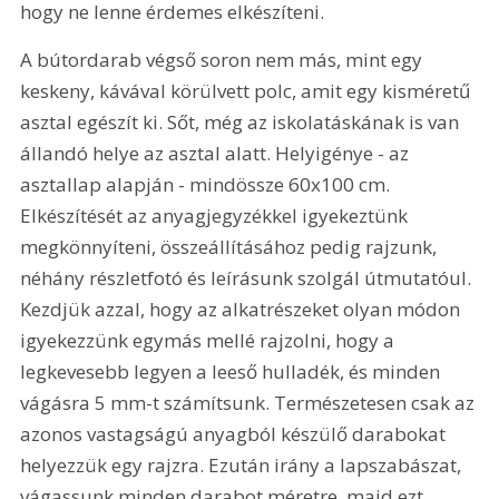
hogy ne lenne érdemes elkészíteni.
A bútordarab végső soron nem más, mint egy 
keskeny, kávával körülvett polc, amit egy kisméretű 
asztal egészít ki. Sőt, még az iskolatáskának is van 
állandó helye az asztal alatt. Helyigénye - az 
asztallap alapján - mindössze 60x100 cm. 
Elkészítését az anyagjegyzékkel igyekeztünk 
megkönnyíteni, összeállításához pedig rajzunk, 
néhány részletfotó és leírásunk szolgál útmutatóul. 
Kezdjük azzal, hogy az alkatrészeket olyan módon 
igyekezzünk egymás mellé rajzolni, hogy a 
legkevesebb legyen a leeső hulladék, és minden 
vágásra 5 mm-t számítsunk. Természetesen csak az 
azonos vastagságú anyagból készülő darabokat 
helyezzük egy rajzra. Ezután irány a lapszabászat, 
vágassunk minden darabot méretre, majd ezt 