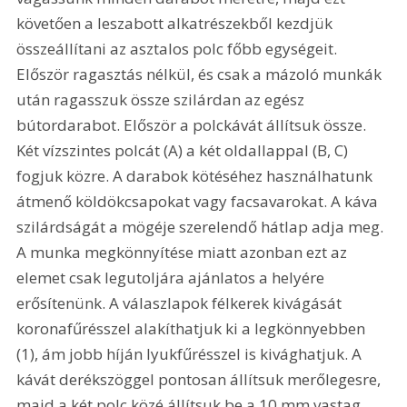
követően a leszabott alkatrészekből kezdjük 
összeállítani az asztalos polc főbb egységeit. 
Először ragasztás nélkül, és csak a mázoló munkák 
után ragasszuk össze szilárdan az egész 
bútordarabot. Először a polckávát állítsuk össze. 
Két vízszintes polcát (A) a két oldallappal (B, C) 
fogjuk közre. A darabok kötéséhez használhatunk 
átmenő köldökcsapokat vagy facsavarokat. A káva 
szilárdságát a mögéje szerelendő hátlap adja meg. 
A munka megkönnyítése miatt azonban ezt az 
elemet csak legutoljára ajánlatos a helyére 
erősítenünk. A válaszlapok félkerek kivágását 
koronafűrésszel alakíthatjuk ki a legkönnyebben 
(1), ám jobb híján lyukfűrésszel is kivághatjuk. A 
kávát derékszöggel pontosan állítsuk merőlegesre, 
majd a két polc közé állítsuk be a 10 mm vastag 