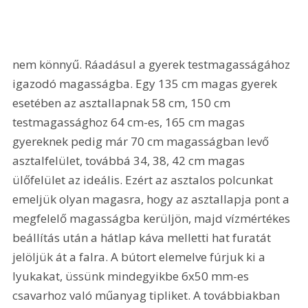
nem könnyű. Ráadásul a gyerek testmagasságához 
igazodó magasságba. Egy 135 cm magas gyerek 
esetében az asztallapnak 58 cm, 150 cm 
testmagassághoz 64 cm-es, 165 cm magas 
gyereknek pedig már 70 cm magasságban levő 
asztalfelület, továbbá 34, 38, 42 cm magas 
ülőfelület az ideális. Ezért az asztalos polcunkat 
emeljük olyan magasra, hogy az asztallapja pont a 
megfelelő magasságba kerüljön, majd vízmértékes 
beállítás után a hátlap káva melletti hat furatát 
jelöljük át a falra. A bútort elemelve fúrjuk ki a 
lyukakat, üssünk mindegyikbe 6x50 mm-es 
csavarhoz való műanyag tipliket. A továbbiakban 