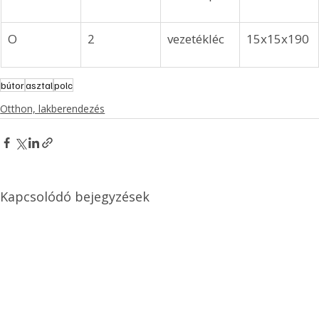
O
2
vezetékléc
15x15x190
bútor
asztal
polc
Otthon, lakberendezés
Kapcsolódó bejegyzések