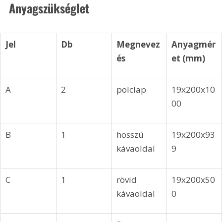
Anyagszükséglet
Jel
Db
Megnevez
Anyagmér
és
et (mm)
A
2
polclap
19x200x10
00
B
1
hosszú 
19x200x93
kávaoldal
9
C
1
rövid 
19x200x50
kávaoldal
0