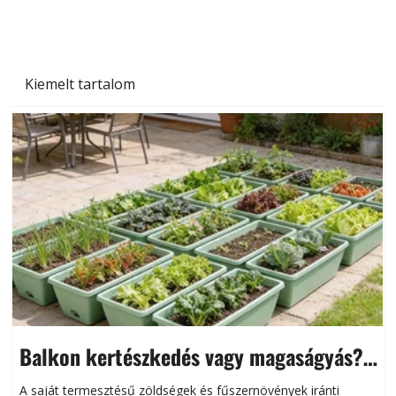
Kiemelt tartalom
Balkon kertészkedés vagy magaságyás?
Helytakarékos kertészkedés
A saját termesztésű zöldségek és fűszernövények iránti