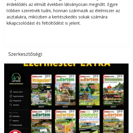
érdeklődés az elmúlt években látványosan megnőtt. Egyre
többen szeretnék tudni, honnan származik az élelmiszer az
l
asztalukra, miközben a kertészkedés sokak számára
kikapcsolódást és feltöltődést is jelent.
é
d
Szerkesztőségi