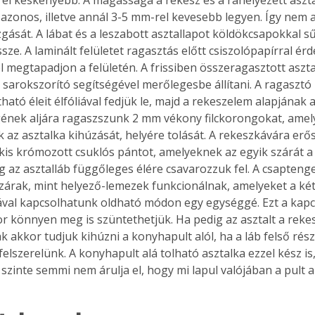
 azonos, illetve annál 3-5 mm-rel kevesebb legyen. Így nem 
gását. A lábat és a leszabott asztallapot köldökcsapokkal 
ze. A laminált felületet ragasztás előtt csiszolópapírral érd
l megtapadjon a felületén. A frissiben összeragasztott aszta
t sarokszorító segítségével merőlegesbe állítani. A ragaszt
ható éleit élfóliával fedjük le, majd a rekeszelem alapjának 
gének aljára ragaszszunk 2 mm vékony filckorongokat, amel
 az asztalka kihúzását, helyére tolását. A rekeszkávára erő
kis krómozott csuklós pántot, amelyeknek az egyik szárát a r
g az asztalláb függőleges élére csavarozzuk fel. A csaptenge
zárak, mint helyező-lemezek funkcionálnak, amelyeket a ké
val kapcsolhatunk oldható módon egy egységgé. Ezt a kapcs
r könnyen meg is szüntethetjük. Ha pedig az asztalt a rekes
k akkor tudjuk kihúzni a konyhapult alól, ha a láb felső rés
felszerelünk. A konyhapult alá tolható asztalka ezzel kész is,
 szinte semmi nem árulja el, hogy mi lapul valójában a pult al