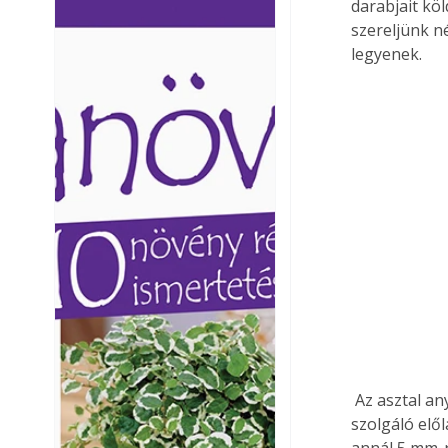
darabjait kö
Ezermester lapszámai. A
Ezermester lapszámai
szereljünk n
Laptapir kényelmes megoldás,
Laptapir kényelmes 
legyenek. 
mert: – t
mert: – t
 Az asztal anyaga ugyancsak 19 mm vastag laminált faforgácslap legyen. A lábként 
szolgáló elő
annál 5 mm-r