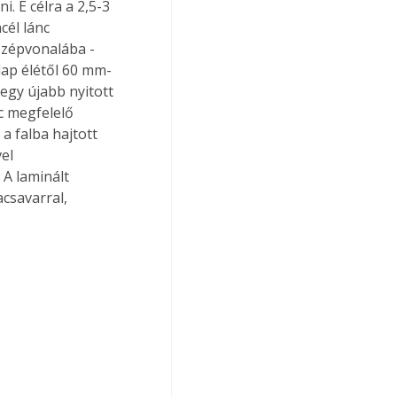
i. E célra a 2,5-3 
él lánc 
özépvonalába - 
lap élétől 60 mm-
egy újabb nyitott 
nc megfelelő 
a falba hajtott 
el 
 A laminált 
csavarral, 