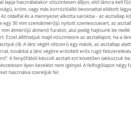
l lapja használatakor vízszintesen álljon, elöl láncra kell fűzn
ágú, króm, vagy más korrózióálló bevonattal ellátott lágyac
 Az oldalfal és a mennyezet alkotta sarokba - az asztallap k
e egy 30 mm szemátmérőjű nyitott szemescsavart, az asztal
0 mm átmérőjű átmenő furatot, alul pedig hajtsunk be mellé 
. Ezzel állíthatjuk majd vízszintesre az asztallapot, ha a lá
ztjuk (4). A lánc végét célszerű egy másik, az asztallap alatt 
ral, továbbá a lánc végére erősített erős rugó felszerelésév
ni". A fenyőfából készült asztalt ezt követően lakkozzuk be.
mészetesen ilyen kezelést nem igényel. A felfogólapot négy fa
et használva szereljük fel. 