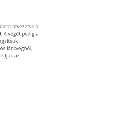
. A végét pedig a 
ögzítsük 
ós láncvégből, 
gedjük az 