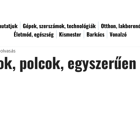
utatjuk
Gépek, szerszámok, technológiák
Otthon, lakberen
Életmód, egészség
Kismester
Barkács
Vonalzó
 olvasás
ok, polcok, egyszerűen