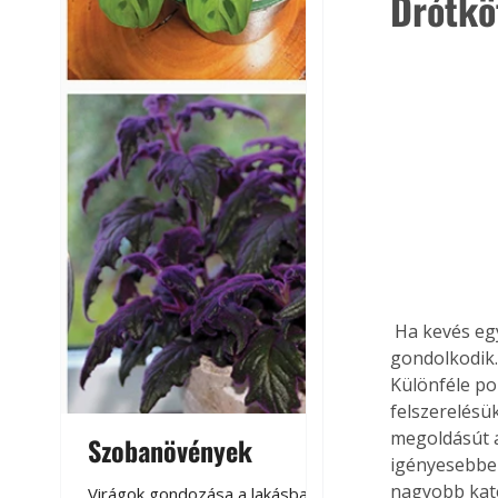
Drótkö
 Ha kevés egy helyiségben a rakodóhely, akkor szinte mindenki polc kialakításán 
gondolkodik.
Különféle pol
felszerelésü
megoldásút aj
Szobanövények
Virágoskert: k
igényesebben
teraszon, laká
nagyobb kate
Virágok gondozása a lakásban,