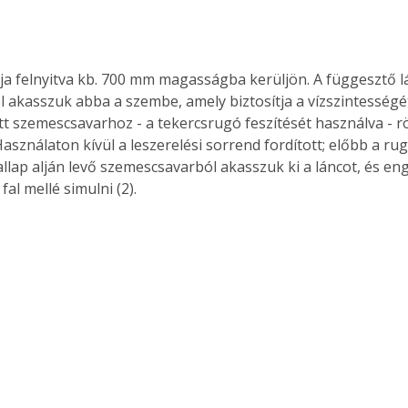
ól akasszuk abba a szembe, amely biztosítja a vízszintességét
ett szemescsavarhoz - a tekercsrugó feszítését használva - r
asználaton kívül a leszerelési sorrend fordított; előbb a rug
allap alján levő szemescsavarból akasszuk ki a láncot, és en
fal mellé simulni (2).