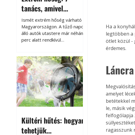
tanács, amivel
megóvhatjuk
Ismét extrém hőség várható
autónkat a nyári
Ha a konyháb
Magyarországon. A tűző napon
álló autók utastere már néhány
legtöbben a 
károktól
perc alatt rendkívül
ötlet közül 
felmelegszik, és rövid időn belül
érdemes.
akár a 60-70 °C-ot is
megközelítheti. Ez nemcsak a
Láncra 
beszállást teszi kellemetlenné,
hanem az autó állapotára és a
benne hagyott tárgyakra is
káros hatással lehet. Néhány
Megvalósítás
egyszerű óvintézkedéssel
amelyet léce
azonban jelentősen
betétekkel m
csökkenthetjük a hőség káros
le, másik vé
hatásait.
felfogólapja
Kültéri hűtés: hogyan
süllyesztéket
tehetjük
ragasszunk r