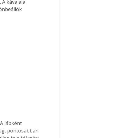
 A káva alá 
önbeállók 
ság, pontosabban 
lap talajtól mért 