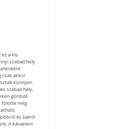
ez a kis 
nyi szabad hely 
setenként 
g csak akkor 
asztalt könnyen 
es szabad hely, 
eken gördülő 
 fölötte még 
tatható 
jobbról és balról 
unk. A kávaelem 