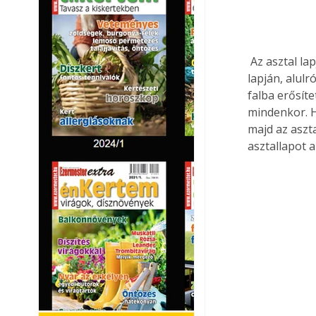
 Az asztal lapja felnyitva kb. 700 mm magasságba kerüljön. A függesztő láncot átvezetve a 
lapján, alulr
falba erősít
mindenkor. H
majd az aszt
asztallapot a 