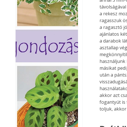
távolságával
a rekesz moz
ragasszuk öss
a ragasztó jó
ajánlatos ké
a darabok lát
asztallap vé
megkönnyítik
használjunk 
másikat pedi
után a pánts
visszadugásá
használatako
akkor azt csa
fogantyút is 
toljuk, akkor