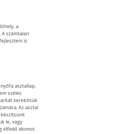
óhely, a 
 A számtalan 
jleszteni is 
yőfa asztallap, 
mm széles 
sarkát kerekítsük 
zámára. Az asztal 
 készítsünk 
k le, vagy 
 élfedő idomot. 