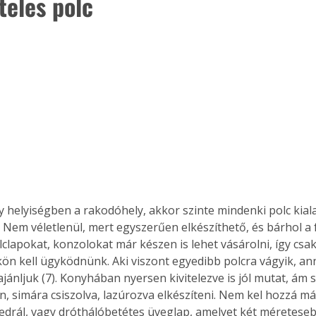
teles polc 
 Nem véletlenül, mert egyszerűen elkészíthető, és bárhol a f
clapokat, konzolokat már készen is lehet vásárolni, így csak
kön kell ügyködnünk. Aki viszont egyedibb polcra vágyik, an
ánljuk (7). Konyhában nyersen kivitelezve is jól mutat, ám s
ertben,
Gyógyító növények: a
, simára csiszolva, lazúrozva elkészíteni. Nem kel hozzá má
sban
természet kincsei az
drál, vagy dróthálóbetétes üveglap, amelyet két méretesebb