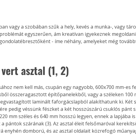
an vagy a szobában szűk a hely, kevés a munka-, vagy tárol
problémát egyszerűen, ám kreatívan igyekeznek megoldani.
- gondolatébresztőként - íme néhány, amelyeket még továbbfe
vert asztal (1, 2)
ához nem kell más, csupán egy nagyobb, 600x700 mm-es fen
kből összeragasztott építőpanelekből, vagy a széleken 100 
egvastagított laminált faforgácslapból alakíthatunk ki. Két 
gére pedig véssünk fészket a két hosszúszárú csuklós pánt s
 220 mm széles és 640 mm hosszú legyen, ennek a lapjába is
 a pántok szárának (3). Az asztal éleit felsőmaróval kerekítsü
á enyhén domború, és az asztal oldalait közrefogó műanyag