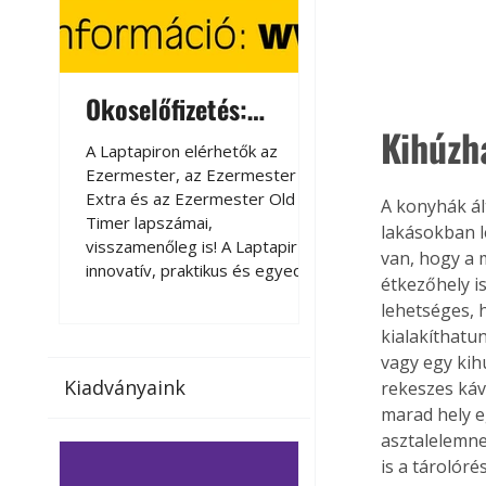
Okoselőfizetés:
Okoselőfizetés
Kihúzh
Ezermester Extra
A Laptapiron elérhetők az
A Laptapiron elérhető
Ezermester, az Ezermester
Ezermester, az Ezer
Extra és az Ezermester Old
Extra és az Ezermest
A konyhák ál
Timer lapszámai,
Timer lapszámai,
lakásokban l
visszamenőleg is! A Laptapir új,
visszamenőleg is! A La
van, hogy a 
innovatív, praktikus és egyedi
innovatív, praktikus 
étkezőhely i
megoldás a nyomtatott
megoldás a nyomtato
lehetséges, h
magazinok digitális olvasására
magazinok digitális o
kialakíthatu
számítógépen, okostelefonon
számítógépen, okost
vagy egy kih
vagy táblagépen. Kényelmesen
vagy táblagépen. Ké
Kiadványaink
rekeszes káv
az otthonában, útközben vagy
az otthonában, útköz
nyaralás, pihenés alatt is
nyaralás, pihenés alat
marad hely e
elérhetők lapszámaink. Bárhol,
elérhetők lapszámaink
asztalelemnek
bármikor, akár külföldön élve
bármikor, akár külföld
is a tárolór
vagy dolgozva is olvashatók az
vagy dolgozva is olv