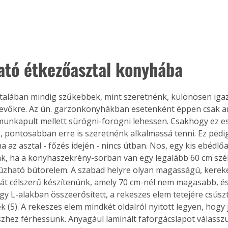
Együtt jobban megéri!
ató étkezőasztal konyhába 
Bővebb információ itt!
k az
Együtt jobban megéri! A
mester
könyvek tetszőleges
er Old
párosítással kedvezményes
talában mindig szűkebbek, mint szeretnénk, különösen igaz 
áron, 0 Ft postaköltséggel
evőkre. Az ún. garzonkonyhákban esetenként éppen csak an
ptapir új,
megrendelhetők!
munkapult mellett sürögni-forogni lehessen. Csakhogy ez e
és egyedi
s, pontosabban erre is szeretnénk alkalmassá tenni. Ez pedi
tt
a az asztal - főzés idején - nincs útban. Nos, egy kis ebédlő
lvasására
nk, ha a konyhaszekrény-sorban van egy legalább 60 cm szél
elefonon
úzható bútorelem. A szabad helyre olyan magasságú, kerek
nyelmesen
át célszerű készítenünk, amely 70 cm-nél nem magasabb, és
ben vagy
t is
gy L-alakban összeerősített, a rekeszes elem tetejére csúsz
. Bárhol,
 (5). A rekeszes elem mindkét oldalról nyitott legyen, hogy 
ön élve
észhez férhessünk. Anyagául laminált faforgácslapot válassz
ashatók az