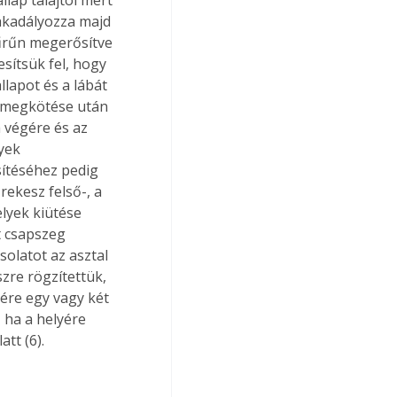
akadályozza majd 
sűrűn megerősítve 
esítsük fel, hogy 
llapot és a lábát 
ó megkötése után 
a végére és az 
yek 
sítéséhez pedig 
ekesz felső-, a 
lyek kiütése 
t csapszeg 
olatot az asztal 
zre rögzítettük, 
zére egy vagy két 
 ha a helyére 
att (6).