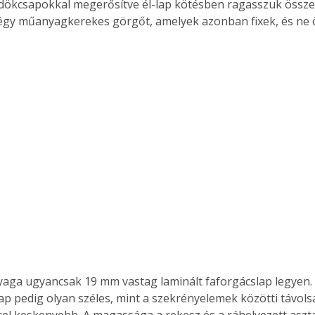
ldökcsapokkal megerősítve él-lap kötésben ragasszuk össze.
. A
égy műanyagkerekes görgőt, amelyek azonban fixek, és ne 
megoldás,
lap pedig olyan széles, mint a szekrényelemek közötti távol
el keskenyebb. A magassága a rekesz és a ráhelyezett asztal