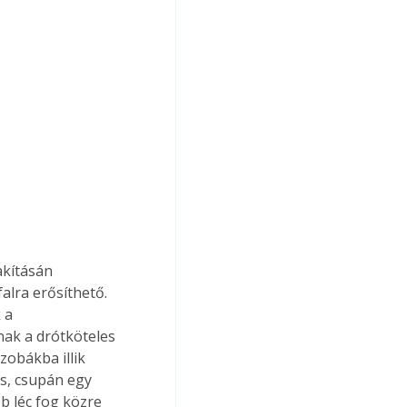
alra erősíthető. 
 a 
nak a drótköteles 
zobákba illik 
s, csupán egy 
 léc fog közre 