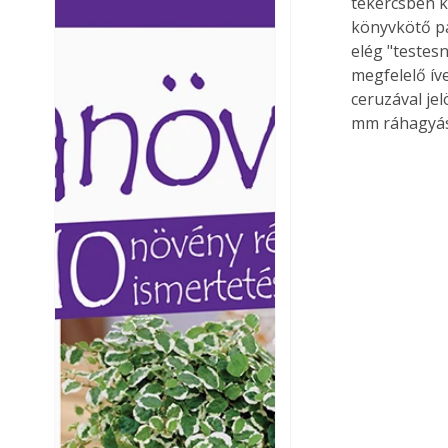
tekercsben ka
Ezermester lapszámai. A
Ezermester lapszámai
könyvkötő pa
Laptapir kényelmes megoldás,
Laptapir kényelmes 
elég "testes
mert: – t
mert: – t
megfelelő ív
ceruzával je
mm ráhagyást