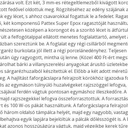
ezárása volt. Ezt két, 3 mm-es rétegeltlemezből kivágott kor
ott fedővel oldottuk meg. Rögzítéséhez az edény szájának az
k egy lécet, s ahhoz csavarokkal fogattuk le a fedelet. Raga
, két komponensű Pattex Super Epox ragasztóját használtu
észetesen középen a korongot és a szorító lécet is átfúrtuk
lt a felfogótalppal ellátott menetes foglalattartó, amelyet 
zban szereztünk be. A foglalat egy régi csillárból megmente
aréz burkolata jól illett a régi porcelánedényhez. Teljesen é
 után úgy ragyogott, mintha új lenne. (Közel 400 Ft-ért megs
árolhat bárki a villanyszerelési anyagokat árusító üzletekbe
s sárgarézhuzalból készítettük el. Előbb a két adott méret
meg. A hajlítást faforgácslapra felrajzolt körökhöz igazodva 
 és az egymáson túlnyúló huzalvégeket rajzszöggel lefogva,
csájával ferdén vágtuk pontosan egymáshoz illeszkedőre. A
majd rajzszegekkel lefogva összeforrasztottuk. A forrasztá
rt és 100 W-os pákát használtunk. A faforgácslapra felrajzo
vő három oldalsó támpálca helyét, majd egy nagyobb, vastag
lbehajtva egyik lapjára bejelöltük a pálcák dőlésszögét is. A 
kat azonos hosszúságúra vágtuk, majd végeikbe kerek tűre