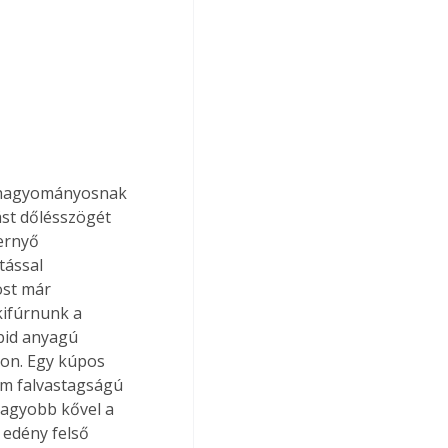
A hagyományosnak 
ást dőlésszögét 
ernyő 
tással 
ost már 
kifúrnunk a 
bid anyagú 
ton. Egy kúpos 
 mm falvastagságú 
nagyobb kővel a 
edény felső 