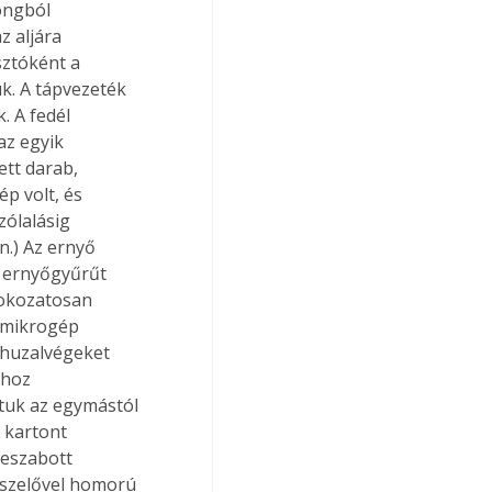
ongból 
 aljára 
sztóként a 
k. A tápvezeték 
. A fedél 
az egyik 
tt darab, 
p volt, és 
zólalásig 
n.) Az ernyő 
ű ernyőgyűrűt 
fokozatosan 
 mikrogép 
 huzalvégeket 
shoz 
ltuk az egymástól 
 kartont 
leszabott 
szelővel homorú 