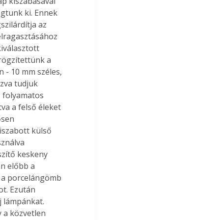
ap kiszabásával 
gtunk ki. Ennek 
zilárdítja az 
felragasztásához 
iválasztott 
rögzítettünk a 
n - 10 mm széles, 
zva tudjuk 
ó folyamatos 
va a felső éleket 
ősen 
iszabott külső 
sználva 
szítő keskeny 
an előbb a 
va a porcelángömb 
ot. Ezután 
j lámpánkat. 
 a közvetlen 