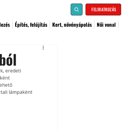
FELIRATKOZÁS
dezés
Építés, felújítás
Kert, növényápolás
Női vonal
ból
, eredeti 
zként 
ehető 
ztali lámpaként 