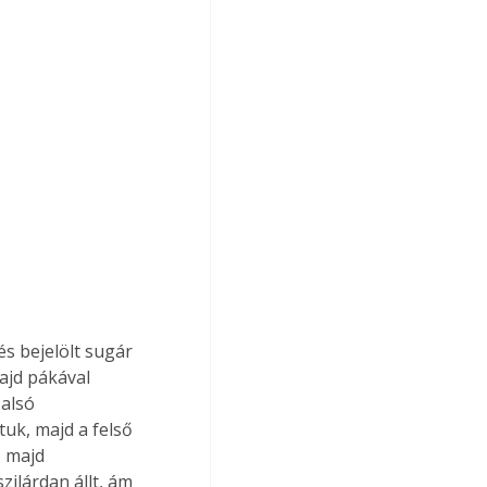
ajd pákával 
alsó 
uk, majd a felső 
 majd 
zilárdan állt, ám 