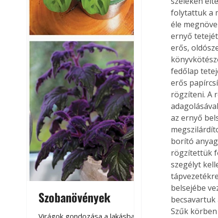
széleken elt
folytattuk a
éle megnövel
ernyő tetejét
erős, oldósz
könyvkötésze
fedőlap tete
erős papírcs
rögzíteni. A 
adagolásával 
az ernyő bels
megszilárdít
borító anyag
rögzítettük f
szegélyt kel
tápvezetékre
belsejébe ve
Szobanövények
Virágoskert: k
becsavartuk 
teraszon, laká
Szűk körben 
Virágok gondozása a lakásban,