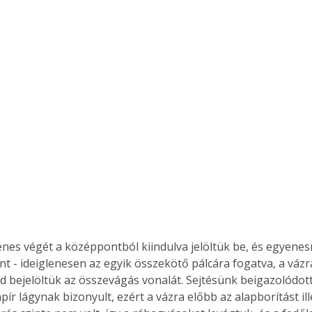
enes végét a középpontból kiindulva jelöltük be, és egyenes
t - ideiglenesen az egyik összekötő pálcára fogatva, a vázra 
jd bejelöltük az összevágás vonalát. Sejtésünk beigazolódott
r lágynak bizonyult, ezért a vázra előbb az alapborítást ille