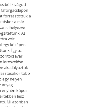
ezből kivágott 
a faforgácslapon 
t forrasztottuk a 
sztáskor a már 
san elhelyezve - 
gzítettünk. Az 
óra volt 
ül egy középen 
tünk. Így az 
zorítócsavar 
n lereszelése 
nve akadályoztuk 
lasztásakor több 
b egy helyen 
z anyag 
on enyhén kúpos 
értékben lesz 
ató. Mi azonban 