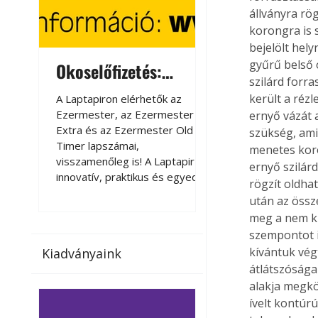
állványra rö
korongra is 
bejelölt hel
gyűrű belső 
Okoselőfizetés:
Okoselőfizetés
szilárd forra
Ezermester Extra
került a réz
A Laptapiron elérhetők az
A Laptapiron elérhető
Ezermester, az Ezermester
Ezermester, az Ezer
ernyő vázát 
Extra és az Ezermester Old
Extra és az Ezermest
szükség, ami
Timer lapszámai,
Timer lapszámai,
menetes koron
visszamenőleg is! A Laptapir új,
visszamenőleg is! A La
ernyő szilár
innovatív, praktikus és egyedi
innovatív, praktikus 
rögzít oldhat
megoldás a nyomtatott
megoldás a nyomtato
után az össze
magazinok digitális olvasására
magazinok digitális o
meg a nem kí
számítógépen, okostelefonon
számítógépen, okost
szempontot i
vagy táblagépen. Kényelmesen
vagy táblagépen. Ké
kívántuk vég
Kiadványaink
az otthonában, útközben vagy
az otthonában, útköz
átlátszósága
nyaralás, pihenés alatt is
nyaralás, pihenés alat
alakja megkö
elérhetők lapszámaink. Bárhol,
elérhetők lapszámaink
bármikor, akár külföldön élve
bármikor, akár külföld
ívelt kontúr
vagy dolgozva is olvashatók az
vagy dolgozva is olv