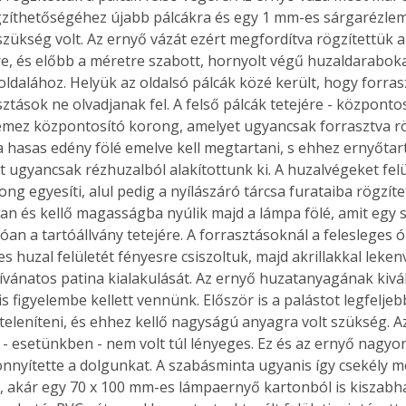
gzíthetőségéhez újabb pálcákra és egy 1 mm-es sárgarézlem
szükség volt. Az ernyő vázát ezért megfordítva rögzítettük 
yre, és előbb a méretre szabott, hornyolt végű huzaldaraboka
oldalához. Helyük az oldalsó pálcák közé került, hogy forra
Együtt jobban megéri!
sztások ne olvadjanak fel. A felső pálcák tetejére - központo
Bővebb információ itt!
lemez központosító korong, amelyet ugyancsak forrasztva rö
k az
Együtt jobban megéri! A
mester
könyvek tetszőleges
a hasas edény fölé emelve kell megtartani, s ehhez ernyőtart
er Old
párosítással kedvezményes
t ugyancsak rézhuzalból alakítottunk ki. A huzalvégeket fel
áron, 0 Ft postaköltséggel
g egyesíti, alul pedig a nyílászáró tárcsa furataiba rögzítet
ptapir új,
megrendelhetők!
dan és kellő magasságba nyúlik majd a lámpa fölé, amit egy s
és egyedi
óan a tartóállvány tetejére. A forrasztásoknál a felesleges ó
tt
s huzal felületét fényesre csiszoltuk, majd akrillakkal leke
lvasására
vánatos patina kialakulását. Az ernyő huzatanyagának kivá
elefonon
s figyelembe kellett vennünk. Először is a palástot legfeljeb
nyelmesen
teleníteni, és ehhez kellő nagyságú anyagra volt szükség. A
ben vagy
 - esetünkben - nem volt túl lényeges. Ez és az ernyő nagy
t is
nnyítette a dolgunkat. A szabásminta ugyanis így csekély m
. Bárhol,
ön élve
ú, akár egy 70 x 100 mm-es lámpaernyő kartonból is kiszabh
ashatók az