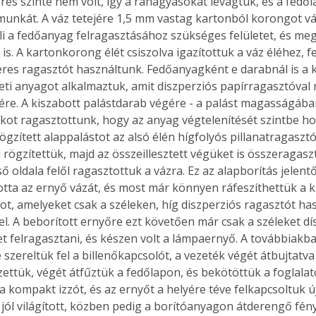
érés szinte nem volt, így a ráhagyásokat levágtuk, és a fedől
 munkát. A váz tetejére 1,5 mm vastag kartonból korongot vá
i a fedőanyag felragasztásához szükséges felületet, és megs
 is. A kartonkorong élét csiszolva igazítottuk a váz éléhez, 
eres ragasztót használtunk. Fedőanyagként e darabnál is a k
ti anyagot alkalmaztuk, amit diszperziós papírragasztóval 
jére. A kiszabott palástdarab végére - a palást magasságába
íkot ragasztottunk, hogy az anyag végtelenítését szintbe ho
rögzített alappalástot az alsó élén hígfolyós pillanatragaszt
rögzítettük, majd az összeillesztett végüket is összeragaszt
ő oldala felől ragasztottuk a vázra. Ez az alapborítás jelent
otta az ernyő vázát, és most már könnyen ráfeszíthettük a k
ot, amelyeket csak a széleken, híg diszperziós ragasztót ha
el. A beborított ernyőre ezt követően már csak a széleket dí
let felragasztani, és készen volt a lámpaernyő. A továbbiakb
 szereltük fel a billenőkapcsolót, a vezeték végét átbujtat
zettük, végét átfűztük a fedőlapon, és bekötöttük a foglalat
ertben,
Gyógyító növények: a
a kompakt izzót, és az ernyőt a helyére téve felkapcsoltuk ú
sban
természet kincsei az
jól világított, közben pedig a borítóanyagon átderengő fény