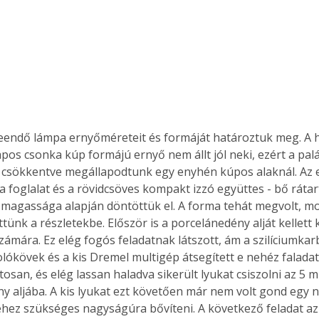
 leendő lámpa ernyőméreteit és formáját határoztuk meg. 
pos csonka kúp formájú ernyő nem állt jól neki, ezért a pal
csökkentve megállapodtunk egy enyhén kúpos alaknál. Az 
 foglalat és a rövidcsöves kompakt izzó együttes - bő rátar
 magassága alapján döntöttük el. A forma tehát megvolt, m
ünk a részletekbe. Először is a porcelánedény alját kellett 
zámára. Ez elég fogós feladatnak látszott, ám a szilíciumkar
olókövek és a kis Dremel multigép átsegített e nehéz falada
tosan, és elég lassan haladva sikerült lyukat csiszolni az 5
y aljába. A kis lyukat ezt követően már nem volt gond egy 
hez szükséges nagyságúra bővíteni. A következő feladat az 