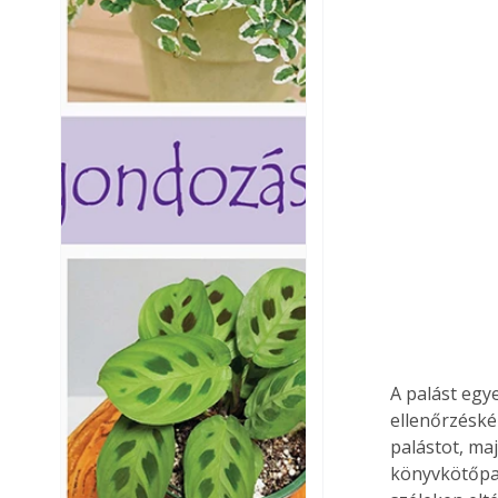
A palást egy
ellenőrzéskén
palástot, ma
könyvkötőpapí