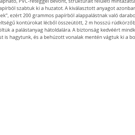
pható, PVC-réteggel bevont, strukturált felületi mintázattal 
. A
pírból szabtuk ki a huzatot. A kiválasztott anyagot azonba
megoldás,
nek", ezért 200 grammos papírból alappalástnak való darabot
eltségű kontúrokat lécből összeütött, 2 m hosszú rúdkörzőbe
löltük a palástanyag hátoldalára. A biztonság kedvéért mindk
 is hagytunk, és a behúzott vonalak mentén vágtuk ki a bo