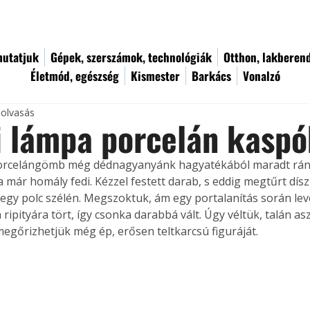
utatjuk
Gépek, szerszámok, technológiák
Otthon, lakberen
Életmód, egészség
Kismester
Barkács
Vonalzó
 olvasás
i lámpa porcelán kaspó
orcelángömb még dédnagyanyánk hagyatékából maradt ránk
a már homály fedi. Kézzel festett darab, s eddig megtűrt dís
egy polc szélén. Megszoktuk, ám egy portalanítás során lev
ripityára tört, így csonka darabbá vált. Úgy véltük, talán as
megőrizhetjük még ép, erősen teltkarcsú figuráját.