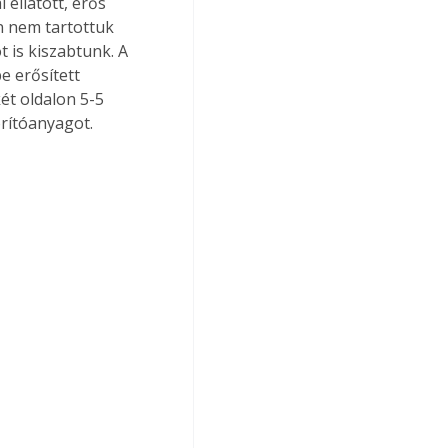
ellátott, erős 
n nem tartottuk 
 is kiszabtunk. A 
 erősített 
ét oldalon 5-5 
rítóanyagot. 