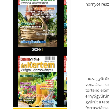
hornyot resz
 huzalgyűrűkhöz illeszthetők legyenek. A karton sablont a középpontra és bejelölt sugár 
vonalára ille
történő előm
ernyőgyűrűhö
gyűrűt a tet
forrasztással