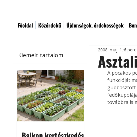
Főoldal
Közérdekű
Újdonságok, érdekességek
Bem
2008. máj. 1.
6 perc
Asztal
Kiemelt tartalom
A pocakos p
funkcióját m
gubbasztott 
fedőkupolája 
továbbra is 
Balkon kertészkedés