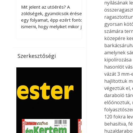
nyílásának l
érnek tovább leszedés
Mit jelent az utóérés? A
összeragaszt
után?
zöldségek, gyümölcsök érése
ragasztottun
egy folyamat, épp ezért fontos
gyorsan kötő
ismerni, hogy melyiket mikor jó
számára term
leszedni. Meg kell különböztetni
közepére kerü
a gazdasági és a biológiai
barkácsáruhá
érettséget. Például a
amelynek sárg
paradicsomot sokszor
Szerkesztőségi
gazdasági érettségben, azaz
kipolírozása
félig éretten szedik le, ezután
hasonlót vás
utaztatják hosszan, és még
vázát 3 mm-e
pulton tartható kell legyen.
hajlítottuk 
Utóérik eközben, de nem lesz
végeztük el,
olyan ízű, mint amit a saját
daraboló tár
kertünkben, biológiai
előónoztuk, 
érettségben szedünk le. Teljes
folyasztósze
érettségben szedve nem
120 fokra le
tárolható h
behasítva, fé
huzaldarabo