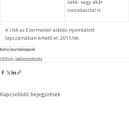
A nappaliban lévő 
asztalnak nem csak 
tároló funkciót 
adhatunk, hanem lehet 
pl. akvárium, bortároló, 
sakk- vagy akár 
csocsóasztal is
A cikk az Ezermester alábbi nyomtatott 
lapszámában érhető el: 2011/tél.
bútor
asztal
nappali