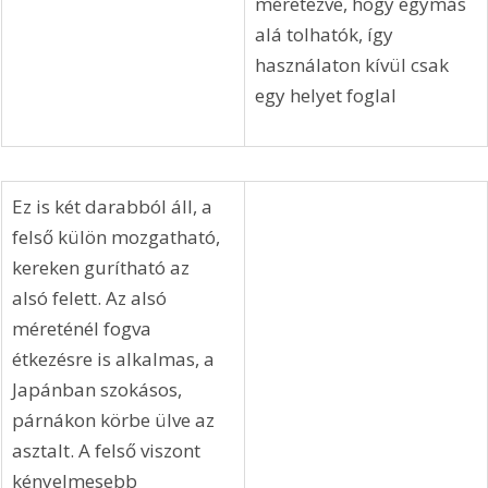
méretezve, hogy egymás 
alá tolhatók, így 
használaton kívül csak 
egy helyet foglal
Ez is két darabból áll, a 
felső külön mozgatható, 
kereken gurítható az 
alsó felett. Az alsó 
méreténél fogva 
étkezésre is alkalmas, a 
Japánban szokásos, 
párnákon körbe ülve az 
asztalt. A felső viszont 
kényelmesebb 