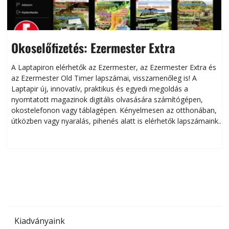
Szerkesztőségi
Okoselőfizetés: Ezermester Extra
A Laptapiron elérhetők az Ezermester, az Ezermester Extra és
az Ezermester Old Timer lapszámai, visszamenőleg is! A
Laptapir új, innovatív, praktikus és egyedi megoldás a
L
nyomtatott magazinok digitális olvasására számítógépen,