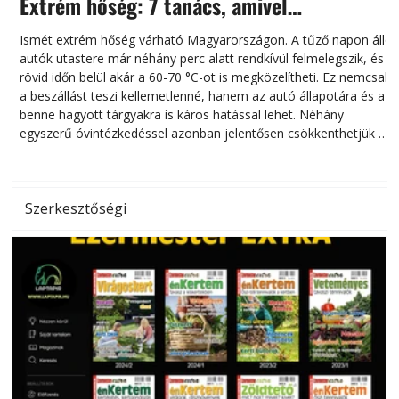
Extrém hőség: 7 tanács, amivel
megóvhatjuk autónkat a nyári károktól
Ismét extrém hőség várható Magyarországon. A tűző napon álló
autók utastere már néhány perc alatt rendkívül felmelegszik, és
rövid időn belül akár a 60-70 °C-ot is megközelítheti. Ez nemcsak
n
a beszállást teszi kellemetlenné, hanem az autó állapotára és a
benne hagyott tárgyakra is káros hatással lehet. Néhány
egyszerű óvintézkedéssel azonban jelentősen csökkenthetjük a
hőség káros hatásait.
l