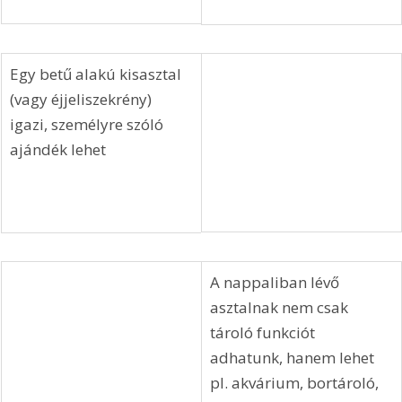
Nem törvényszerű, hogy 
a nappali asztala 
alacsony legyen, nagyon 
mutatós egy kisméretű, 
de étkező asztal 
magasságú „kávé 
asztal”, hozzá illő rendes 
székekkel
Egy betű alakú kisasztal 
(vagy éjjeliszekrény) 
igazi, személyre szóló 
ajándék lehet