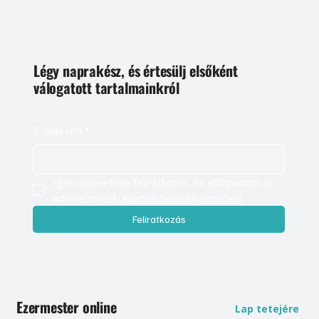
t
Kövess minket
Légy naprakész, és értesülj elsőként
válogatott tartalmainkról
E-mail cím
*