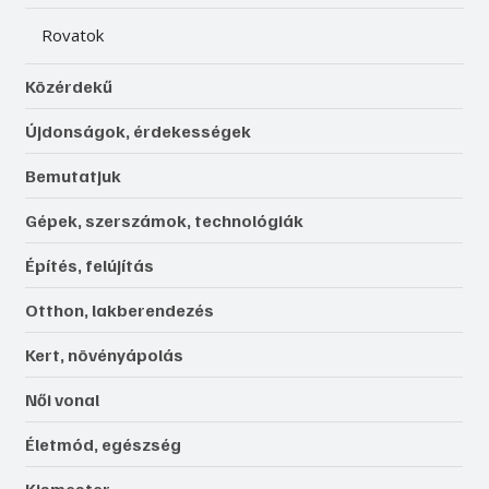
Igen, szeretnék feliratkozni, és elfogadom az 
adatkezelést. 
Adatvédelmi tájékoztató
Feliratkozás
Ezermester online
Lap tetejére
Rovatok
Közérdekű
Újdonságok, érdekességek
Bemutatjuk