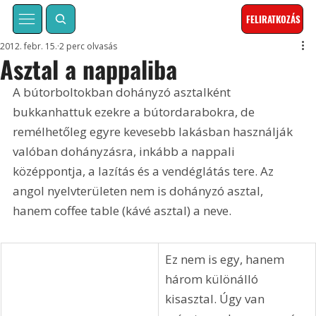
FELIRATKOZÁS
2012. febr. 15.
2 perc olvasás
Asztal a nappaliba
A bútorboltokban dohányzó asztalként 
bukkanhattuk ezekre a bútordarabokra, de 
remélhetőleg egyre kevesebb lakásban használják 
valóban dohányzásra, inkább a nappali 
középpontja, a lazítás és a vendéglátás tere. Az 
angol nyelvterületen nem is dohányzó asztal, 
hanem coffee table (kávé asztal) a neve.
Ez nem is egy, hanem 
három különálló 
kisasztal. Úgy van 