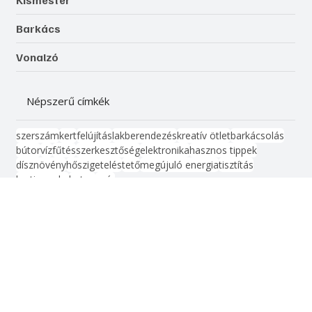
Gépek, szerszámok, technológiák
Építés, felújítás
Otthon, lakberendezés
Kert, növényápolás
Női vonal
Életmód, egészség
Kismester
Barkács
Vonalzó
Népszerű címkék
szerszám
kert
felújítás
lakberendezés
kreatív ötlet
barkácsolás