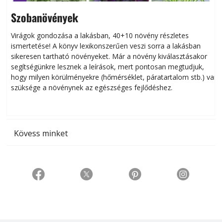
Szobanövények
Virágok gondozása a lakásban, 40+10 növény részletes
ismertetése! A könyv lexikonszerűen veszi sorra a lakásban
s
sikeresen tart­ha­tó növényeket. Már a növény kiválasztásakor
h
segítségünkre lesznek a leírások, mert pontosan megtudjuk,
k
hogy milyen körülményekre (hőmérséklet, páratartalom stb.) van
szüksége a növénynek az egészséges fejlődéshez.