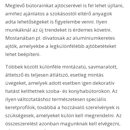
Meglevő bútorainkat ajtócserével is fel lehet újítani, 
amihez ajánlatos a szokásostól eltérő anyagok 
adta lehetőségeket is figyelembe venni. Ilyen 
munkáknál az új trendeket is érdemes követni. 
Mostanában pl. divatosak az alumíniumkeretes 
ajtók, amelyekbe a legkülönfélébb ajtóbetéteket 
lehet beépíteni.
Többek között különféle mintázatú, savmaratott, 
áttetsző és teljesen átlátszó, esetleg mintás 
üvegeket, amelyek adott esetben igen dekoratív 
hatást kelthetnek szoba- és konyhabútorokon. Az 
ilyen változtatáshoz természetesen speciális 
keretprofilok, továbbá a hozzávaló szerelvények is 
szükségesek, amelyeket külön kell megrendelni. Az 
összeszerelést azonban magunknak kell elvégezni, 