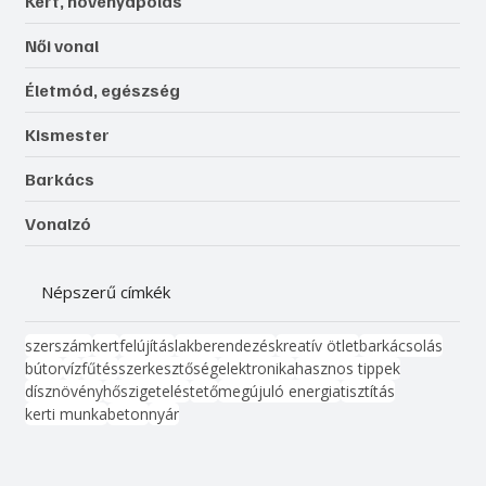
Kert, növényápolás
Női vonal
Életmód, egészség
Kismester
Barkács
Vonalzó
Népszerű címkék
szerszám
kert
felújítás
lakberendezés
kreatív ötlet
barkácsolás
bútor
víz
fűtés
szerkesztőség
elektronika
hasznos tippek
dísznövény
hőszigetelés
tető
megújuló energia
tisztítás
kerti munka
beton
nyár