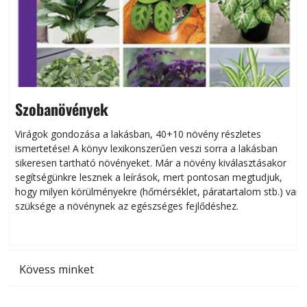
Szobanövények
Virágok gondozása a lakásban, 40+10 növény részletes
ismertetése! A könyv lexikonszerűen veszi sorra a lakásban
s
sikeresen tart­ha­tó növényeket. Már a növény kiválasztásakor
h
segítségünkre lesznek a leírások, mert pontosan megtudjuk,
k
hogy milyen körülményekre (hőmérséklet, páratartalom stb.) van
szüksége a növénynek az egészséges fejlődéshez.
t
Kövess minket