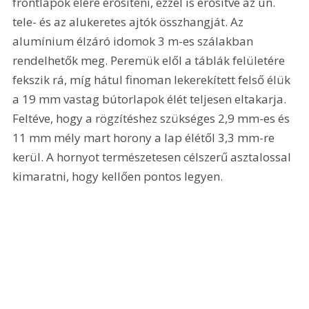
frontlapok élére erősíteni, ezzel is erősítve az ún. 
tele- és az alukeretes ajtók összhangját. Az 
alumínium élzáró idomok 3 m-es szálakban 
rendelhetők meg. Peremük elől a táblák felületére 
fekszik rá, míg hátul finoman lekerekített felső élük 
a 19 mm vastag bútorlapok élét teljesen eltakarja. 
Feltéve, hogy a rögzítéshez szükséges 2,9 mm-es és 
11 mm mély mart horony a lap élétől 3,3 mm-re 
kerül. A hornyot természetesen célszerű asztalossal 
kimaratni, hogy kellően pontos legyen.