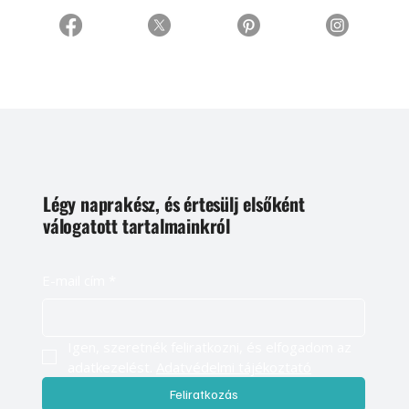
Légy naprakész, és értesülj elsőként
válogatott tartalmainkról
E-mail cím
*
Igen, szeretnék feliratkozni, és elfogadom az 
adatkezelést. 
Adatvédelmi tájékoztató
Feliratkozás