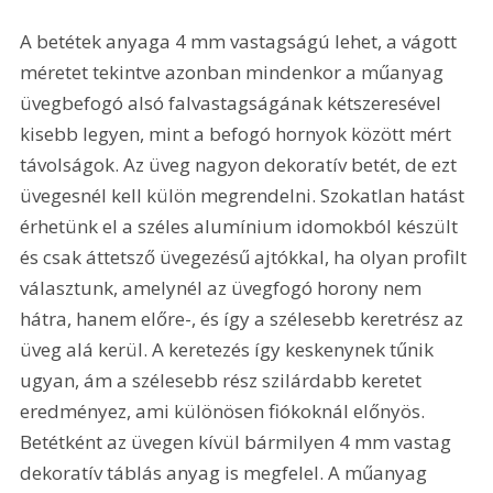
A betétek anyaga 4 mm vastagságú lehet, a vágott 
méretet tekintve azonban mindenkor a műanyag 
üvegbefogó alsó falvastagságának kétszeresével 
kisebb legyen, mint a befogó hornyok között mért 
távolságok. Az üveg nagyon dekoratív betét, de ezt 
üvegesnél kell külön megrendelni. Szokatlan hatást 
érhetünk el a széles alumínium idomokból készült 
és csak áttetsző üvegezésű ajtókkal, ha olyan profilt 
választunk, amelynél az üvegfogó horony nem 
hátra, hanem előre-, és így a szélesebb keretrész az 
üveg alá kerül. A keretezés így keskenynek tűnik 
ugyan, ám a szélesebb rész szilárdabb keretet 
eredményez, ami különösen fiókoknál előnyös. 
Betétként az üvegen kívül bármilyen 4 mm vastag 
dekoratív táblás anyag is megfelel. A műanyag 