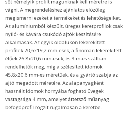
sőt némelyik profilt magunknak kell méretre is 
vágni. A megrendeléshez ajánlatos előzőleg 
megismerni ezeket a termékeket és lehetőségeiket. 
Az alumíniumból készült, üreges keretprofilok csak 
nyíló- és kávára csukódó ajtók készítésére 
alkalmasak. Az egyik oldalukon lekerekített 
profilok 20,6x19,2 mm-esek, a finoman lekerekített 
élűek 26,8x20,6 mm-esek, és 3 m-es szálban 
rendelhetők meg, míg a szélesített idomok 
45,8x20,6 mm-es méretűek, és a gyártó szabja az 
ajtó megadott méretére. Az alapanyagként 
használt idomok hornyába fogható üvegek 
vastagsága 4 mm, amelyet áttetsző műanyag 
befogóprofil rögzít rugalmasan a keretbe. 