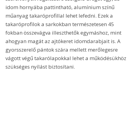
idom hornyába pattintható, alumínium színű 
műanyag takaróprofillal lehet lefedni. Ezek a 
takaróprofilok a sarkokban természetesen 45 
fokban összevágva illeszthetők egymáshoz, mint 
ahogyan magát az ajtókeret idomdarabjait is. A 
gyorsszerelő pántok szára mellett merőlegesre 
vágott végű takarólapokkal lehet a működésükhöz 
szükséges nyílást biztosítani. 