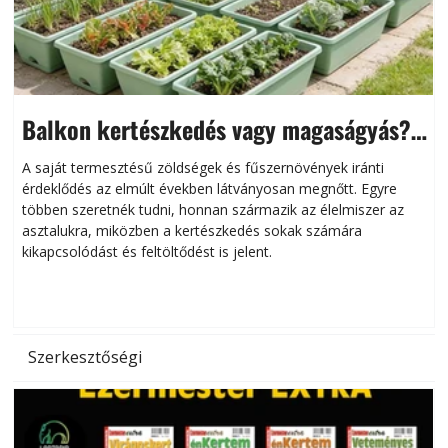
Balkon kertészkedés vagy magaságyás?
Helytakarékos kertészkedés
A saját termesztésű zöldségek és fűszernövények iránti
érdeklődés az elmúlt években látványosan megnőtt. Egyre
többen szeretnék tudni, honnan származik az élelmiszer az
l
asztalukra, miközben a kertészkedés sokak számára
kikapcsolódást és feltöltődést is jelent.
é
d
Szerkesztőségi