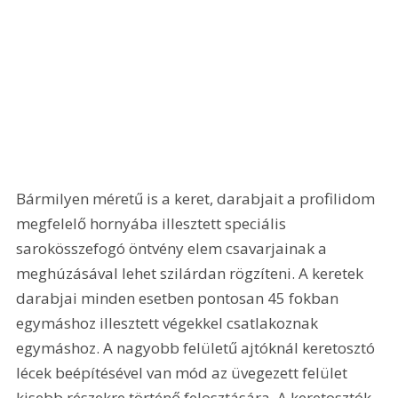
Bármilyen méretű is a keret, darabjait a profilidom 
megfelelő hornyába illesztett speciális 
sarokösszefogó öntvény elem csavarjainak a 
meghúzásával lehet szilárdan rögzíteni. A keretek 
darabjai minden esetben pontosan 45 fokban 
egymáshoz illesztett végekkel csatlakoznak 
egymáshoz. A nagyobb felületű ajtóknál keretosztó 
lécek beépítésével van mód az üvegezett felület 
kisebb részekre történő felosztására. A keretosztók 