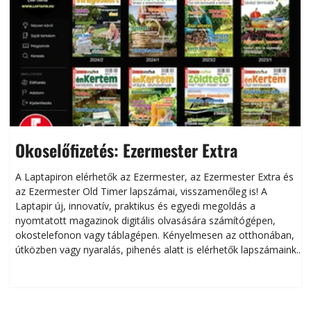
Okoselőfizetés: Ezermester Extra
A Laptapiron elérhetők az Ezermester, az Ezermester Extra és
az Ezermester Old Timer lapszámai, visszamenőleg is! A
Laptapir új, innovatív, praktikus és egyedi megoldás a
L
nyomtatott magazinok digitális olvasására számítógépen,
okostelefonon vagy táblagépen. Kényelmesen az otthonában,
útközben vagy nyaralás, pihenés alatt is elérhetők lapszámaink.
ú
Bárhol, bármikor, akár külföldön élve vagy dolgozva is
B
olvashatók az Ezermester lapszámai. A Laptapir kényelmes
megoldás, mert: – t