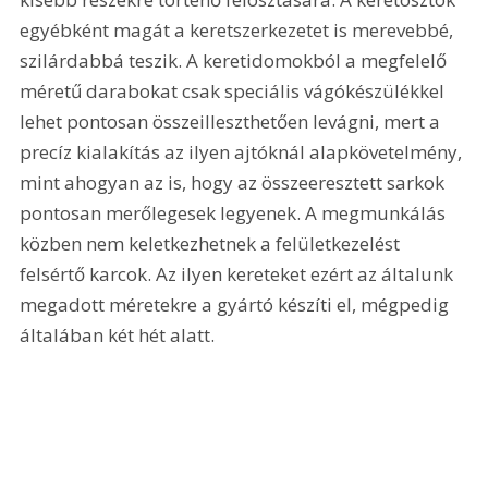
egyébként magát a keretszerkezetet is merevebbé, 
szilárdabbá teszik. A keretidomokból a megfelelő 
méretű darabokat csak speciális vágókészülékkel 
lehet pontosan összeilleszthetően levágni, mert a 
precíz kialakítás az ilyen ajtóknál alapkövetelmény, 
mint ahogyan az is, hogy az összeeresztett sarkok 
pontosan merőlegesek legyenek. A megmunkálás 
közben nem keletkezhetnek a felületkezelést 
felsértő karcok. Az ilyen kereteket ezért az általunk 
megadott méretekre a gyártó készíti el, mégpedig 
általában két hét alatt. 