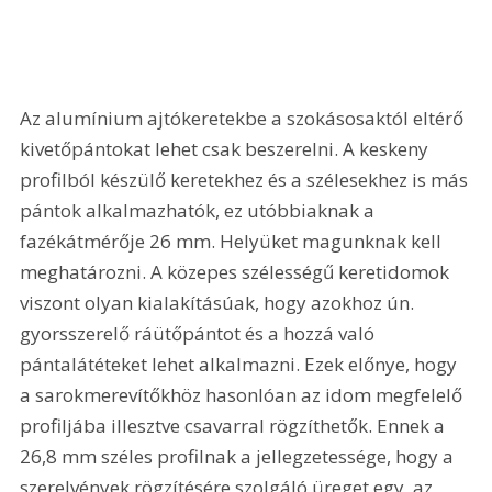
Az alumínium ajtókeretekbe a szokásosaktól eltérő 
kivetőpántokat lehet csak beszerelni. A keskeny 
profilból készülő keretekhez és a szélesekhez is más 
pántok alkalmazhatók, ez utóbbiaknak a 
fazékátmérője 26 mm. Helyüket magunknak kell 
meghatározni. A közepes szélességű keretidomok 
viszont olyan kialakításúak, hogy azokhoz ún. 
gyorsszerelő ráütőpántot és a hozzá való 
pántalátéteket lehet alkalmazni. Ezek előnye, hogy 
a sarokmerevítőkhöz hasonlóan az idom megfelelő 
profiljába illesztve csavarral rögzíthetők. Ennek a 
26,8 mm széles profilnak a jellegzetessége, hogy a 
szerelvények rögzítésére szolgáló üreget egy, az 