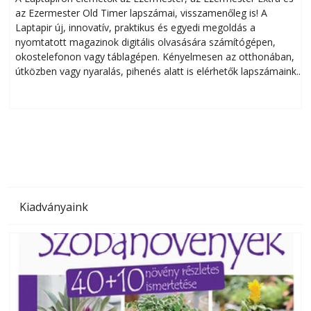
az Ezermester Old Timer lapszámai, visszamenőleg is! A
Laptapir új, innovatív, praktikus és egyedi megoldás a
L
nyomtatott magazinok digitális olvasására számítógépen,
okostelefonon vagy táblagépen. Kényelmesen az otthonában,
útközben vagy nyaralás, pihenés alatt is elérhetők lapszámaink.
ú
Bárhol, bármikor, akár külföldön élve vagy dolgozva is
B
olvashatók az Ezermester lapszámai. A Laptapir kényelmes
megoldás, mert: – t
Kiadványaink