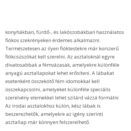
konyhákban, fürdő-, és lakószobákban használatos 
fiókos szekrényeken érdemes alkalmazni. 
Természetesen az ilyen fióktestekre már korszerű 
fiókcsúszókat kell szerelni. Az asztaloknál egyre 
divatosabbak a fémvázasak, amelyekre különféle 
anyagú asztallapokat lehet erősíteni. A lábakat 
esetenként összekötő fém idomokkal kell 
összekapcsolni, amelyeket különféle speciális 
szerelvény elemekkel lehet szilárd vázzá formálni 
Az irodai asztalokhoz külön, kész lábak is 
beszerezhetők, amelyekre az igény szerinti 
asztallap már könnyen felszerelhető. 