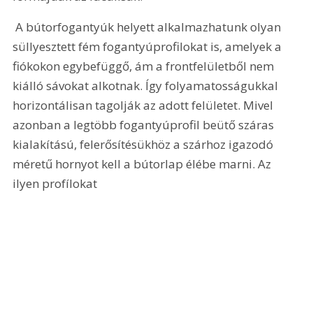
 A bútorfogantyúk helyett alkalmazhatunk olyan 
süllyesztett fém fogantyúprofilokat is, amelyek a 
fiókokon egybefüggő, ám a frontfelületből nem 
kiálló sávokat alkotnak. Így folyamatosságukkal 
horizontálisan tagolják az adott felületet. Mivel 
azonban a legtöbb fogantyúprofil beütő száras 
kialakítású, felerősítésükhöz a szárhoz igazodó 
méretű hornyot kell a bútorlap élébe marni. Az 
ilyen profílokat 