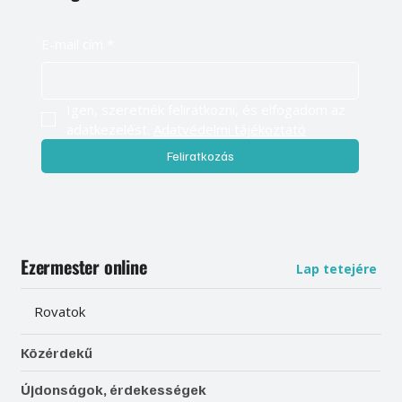
E-mail cím
*
Igen, szeretnék feliratkozni, és elfogadom az 
adatkezelést. 
Adatvédelmi tájékoztató
Feliratkozás
Ezermester online
Lap tetejére
Rovatok
Közérdekű
Újdonságok, érdekességek