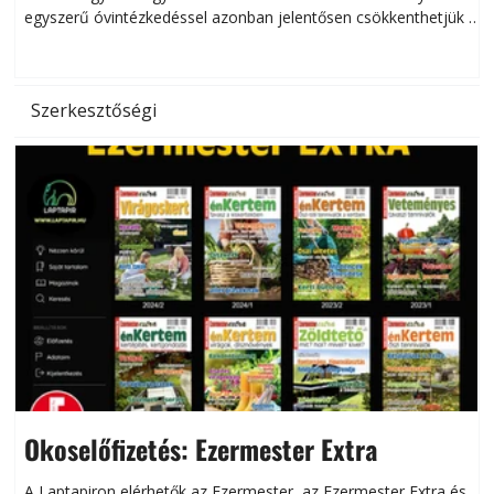
egyszerű óvintézkedéssel azonban jelentősen csökkenthetjük a
hőség káros hatásait.
l
Szerkesztőségi
Okoselőfizetés: Ezermester Extra
A Laptapiron elérhetők az Ezermester, az Ezermester Extra és