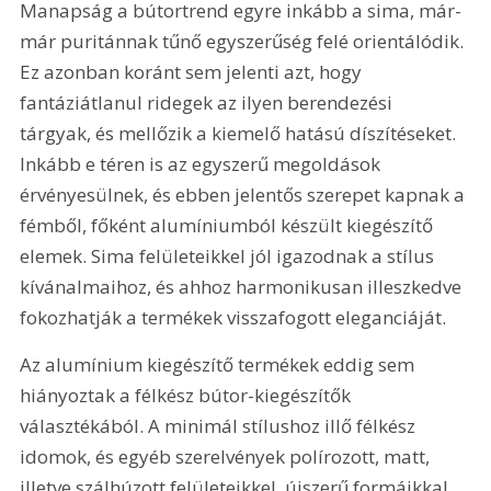
Manapság a bútortrend egyre inkább a sima, már-
már puritánnak tűnő egyszerűség felé orientálódik. 
Ez azonban koránt sem jelenti azt, hogy 
fantáziátlanul ridegek az ilyen berendezési 
tárgyak, és mellőzik a kiemelő hatású díszítéseket. 
Inkább e téren is az egyszerű megoldások 
érvényesülnek, és ebben jelentős szerepet kapnak a 
fémből, főként alumíniumból készült kiegészítő 
elemek. Sima felületeikkel jól igazodnak a stílus 
kívánalmaihoz, és ahhoz harmonikusan illeszkedve 
fokozhatják a termékek visszafogott eleganciáját. 
Az alumínium kiegészítő termékek eddig sem 
hiányoztak a félkész bútor-kiegészítők 
választékából. A minimál stílushoz illő félkész 
idomok, és egyéb szerelvények polírozott, matt, 
illetve szálhúzott felületeikkel, újszerű formáikkal 