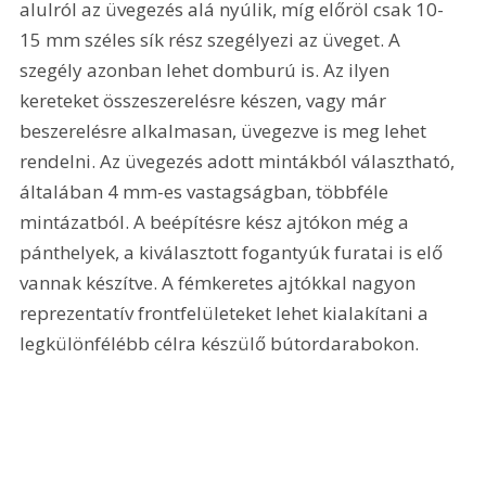
alulról az üvegezés alá nyúlik, míg előröl csak 10-
15 mm széles sík rész szegélyezi az üveget. A 
szegély azonban lehet domburú is. Az ilyen 
kereteket összeszerelésre készen, vagy már 
beszerelésre alkalmasan, üvegezve is meg lehet 
rendelni. Az üvegezés adott mintákból választható, 
általában 4 mm-es vastagságban, többféle 
mintázatból. A beépítésre kész ajtókon még a 
pánthelyek, a kiválasztott fogantyúk furatai is elő 
vannak készítve. A fémkeretes ajtókkal nagyon 
reprezentatív frontfelületeket lehet kialakítani a 
legkülönfélébb célra készülő bútordarabokon.