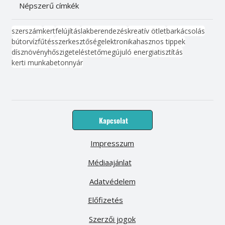
Népszerű címkék
szerszám
kert
felújítás
lakberendezés
kreatív ötlet
barkácsolás
bútor
víz
fűtés
szerkesztőség
elektronika
hasznos tippek
dísznövény
hőszigetelés
tető
megújuló energia
tisztítás
kerti munka
beton
nyár
Kapcsolat
Impresszum
Médiaajánlat
Adatvédelem
Előfizetés
Szerzői jogok