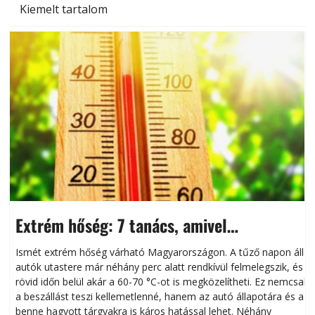
Kiemelt tartalom
Extrém hőség: 7 tanács, amivel
megóvhatjuk autónkat a nyári károktól
Ismét extrém hőség várható Magyarországon. A tűző napon álló
autók utastere már néhány perc alatt rendkívül felmelegszik, és
rövid időn belül akár a 60-70 °C-ot is megközelítheti. Ez nemcsak
n
a beszállást teszi kellemetlenné, hanem az autó állapotára és a
benne hagyott tárgyakra is káros hatással lehet. Néhány