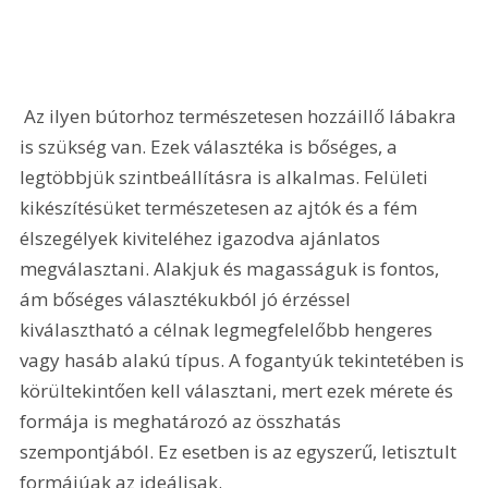
 Az ilyen bútorhoz természetesen hozzáillő lábakra 
is szükség van. Ezek választéka is bőséges, a 
legtöbbjük szintbeállításra is alkalmas. Felületi 
kikészítésüket természetesen az ajtók és a fém 
élszegélyek kiviteléhez igazodva ajánlatos 
megválasztani. Alakjuk és magasságuk is fontos, 
ám bőséges választékukból jó érzéssel 
kiválasztható a célnak legmegfelelőbb hengeres 
vagy hasáb alakú típus. A fogantyúk tekintetében is 
körültekintően kell választani, mert ezek mérete és 
formája is meghatározó az összhatás 
szempontjából. Ez esetben is az egyszerű, letisztult 
formájúak az ideálisak.