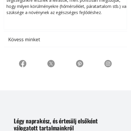
segítségünkre lesznek a leírások, mert pontosan megtudjuk,
k
hogy milyen körülményekre (hőmérséklet, páratartalom stb.) van
szüksége a növénynek az egészséges fejlődéshez.
t
Kövess minket
Légy naprakész, és értesülj elsőként
válogatott tartalmainkról