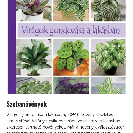
Szobanövények
Virágok gondozása a lakásban, 40+10 növény részletes
ismertetése! A könyv lexikonszerűen veszi sorra a lakásban
s
sikeresen tart­ha­tó növényeket. Már a növény kiválasztásakor
h