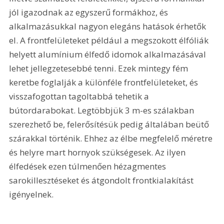
jól igazodnak az egyszerű formákhoz, és 
alkalmazásukkal nagyon elegáns hatások érhetők 
el. A frontfelületeket például a megszokott élfóliák 
helyett alumínium élfedő idomok alkalmazásával 
lehet jellegzetesebbé tenni. Ezek mintegy fém 
keretbe foglalják a különféle frontfelületeket, és 
visszafogottan tagoltabbá tehetik a 
bútordarabokat. Legtöbbjük 3 m-es szálakban 
szerezhető be, felerősítésük pedig általában beütő 
szárakkal történik. Ehhez az élbe megfelelő méretre 
és helyre mart hornyok szükségesek. Az ilyen 
élfedések ezen túlmenően hézagmentes 
sarokillesztéseket és átgondolt frontkialakítást 
igényelnek.