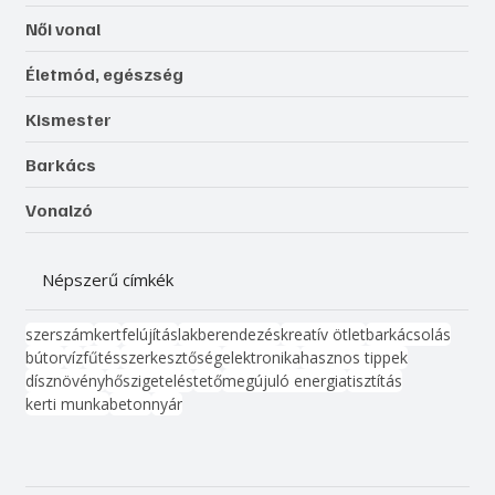
Női vonal
Életmód, egészség
Kismester
Barkács
Vonalzó
Népszerű címkék
szerszám
kert
felújítás
lakberendezés
kreatív ötlet
barkácsolás
bútor
víz
fűtés
szerkesztőség
elektronika
hasznos tippek
dísznövény
hőszigetelés
tető
megújuló energia
tisztítás
kerti munka
beton
nyár