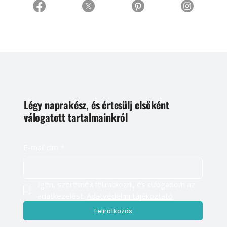
Légy naprakész, és értesülj elsőként
válogatott tartalmainkról
E-mail cím
*
Igen, szeretnék feliratkozni, és elfogadom az 
adatkezelést. 
Adatvédelmi tájékoztató
Feliratkozás