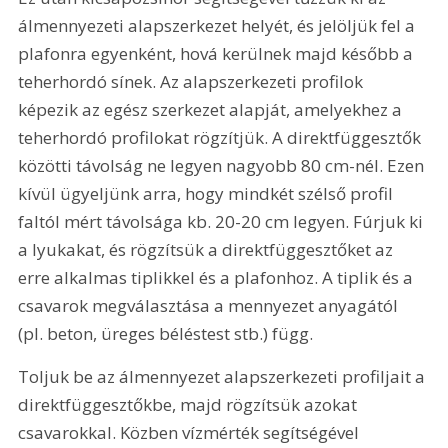
álmennyezeti alapszerkezet helyét, és jelöljük fel a 
plafonra egyenként, hová kerülnek majd később a 
teherhordó sínek. Az alapszerkezeti profilok 
képezik az egész szerkezet alapját, amelyekhez a 
teherhordó profilokat rögzítjük. A direktfüggesztők 
közötti távolság ne legyen nagyobb 80 cm-nél. Ezen 
kívül ügyeljünk arra, hogy mindkét szélső profil 
faltól mért távolsága kb. 20-20 cm legyen. Fúrjuk ki 
a lyukakat, és rögzítsük a direktfüggesztőket az 
erre alkalmas tiplikkel és a plafonhoz. A tiplik és a 
csavarok megválasztása a mennyezet anyagától 
(pl. beton, üreges béléstest stb.) függ.
Toljuk be az álmennyezet alapszerkezeti profiljait a 
direktfüggesztőkbe, majd rögzítsük azokat 
csavarokkal. Közben vízmérték segítségével 