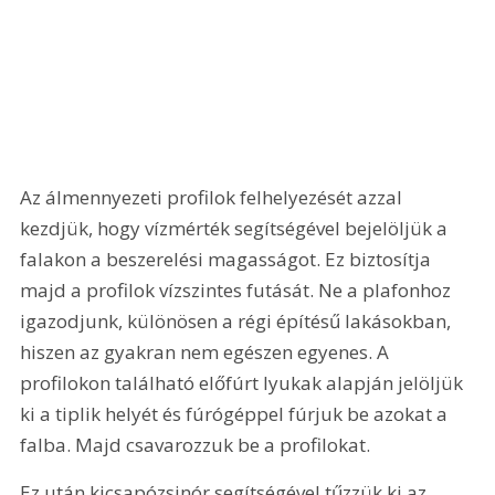
Az álmennyezeti profilok felhelyezését azzal 
kezdjük, hogy vízmérték segítségével bejelöljük a 
falakon a beszerelési magasságot. Ez biztosítja 
majd a profilok vízszintes futását. Ne a plafonhoz 
igazodjunk, különösen a régi építésű lakásokban, 
hiszen az gyakran nem egészen egyenes. A 
profilokon található előfúrt lyukak alapján jelöljük 
ki a tiplik helyét és fúrógéppel fúrjuk be azokat a 
falba. Majd csavarozzuk be a profilokat. 
Ez után kicsapózsinór segítségével tűzzük ki az 