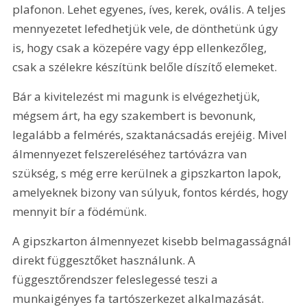
plafonon. Lehet egyenes, íves, kerek, ovális. A teljes 
mennyezetet lefedhetjük vele, de dönthetünk úgy 
is, hogy csak a közepére vagy épp ellenkezőleg, 
csak a szélekre készítünk belőle díszítő elemeket.
Bár a kivitelezést mi magunk is elvégezhetjük, 
mégsem árt, ha egy szakembert is bevonunk, 
legalább a felmérés, szaktanácsadás erejéig. Mivel 
álmennyezet felszereléséhez tartóvázra van 
szükség, s még erre kerülnek a gipszkarton lapok, 
amelyeknek bizony van súlyuk, fontos kérdés, hogy 
mennyit bír a födémünk. 
A gipszkarton álmennyezet kisebb belmagasságnál 
direkt függesztőket használunk. A 
függesztőrendszer feleslegessé teszi a 
munkaigényes fa tartószerkezet alkalmazását. 