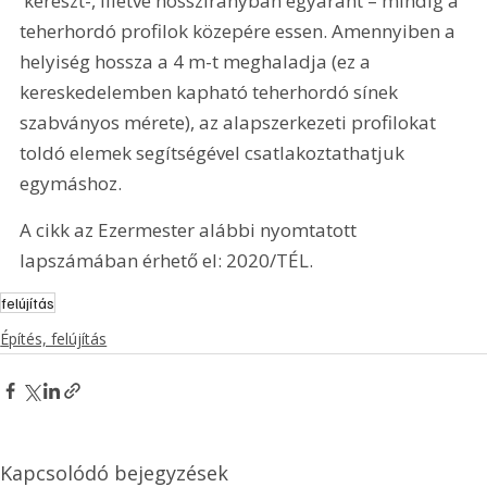
 kereszt-, illetve hosszirányban egyaránt – mindig a 
teherhordó profilok közepére essen. Amennyiben a 
helyiség hossza a 4 m-t meghaladja (ez a 
kereskedelemben kapható teherhordó sínek 
szabványos mérete), az alapszerkezeti profilokat 
toldó elemek segítségével csatlakoztathatjuk 
egymáshoz.
A cikk az Ezermester alábbi nyomtatott 
lapszámában érhető el: 2020/TÉL.
felújítás
Építés, felújítás
Kapcsolódó bejegyzések