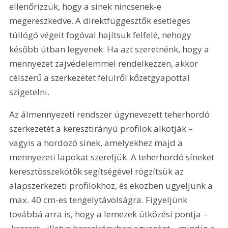
ellenőrizzük, hogy a sínek nincsenek-e 
megereszkedve. A direktfüggesztők esetleges 
túllógó végeit fogóval hajítsuk felfelé, nehogy 
később útban legyenek. Ha azt szeretnénk, hogy a 
mennyezet zajvédelemmel rendelkezzen, akkor 
célszerű a szerkezetet felülről kőzetgyapottal 
szigetelni.
Az álmennyezeti rendszer úgynevezett teherhordó 
szerkezetét a keresztirányú profilok alkotják – 
vagyis a hordozó sínek, amelyekhez majd a 
mennyezeti lapokat szereljük. A teherhordó síneket 
keresztösszekötők segítségével rögzítsük az 
alapszerkezeti profilokhoz, és eközben ügyeljünk a 
max. 40 cm-es tengelytávolságra. Figyeljünk 
továbbá arra is, hogy a lemezek ütközési pontja –