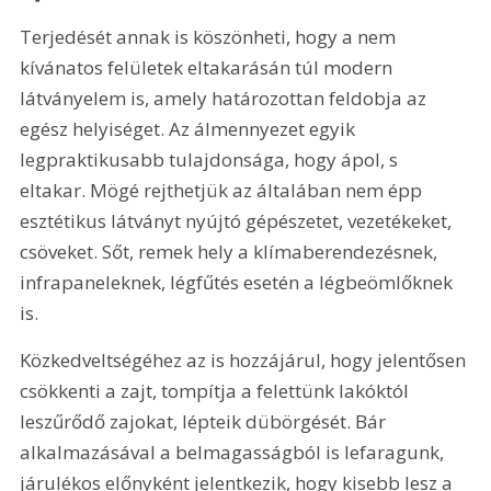
Terjedését annak is köszönheti, hogy a nem 
kívánatos felületek eltakarásán túl modern 
látványelem is, amely határozottan feldobja az 
egész helyiséget. Az álmennyezet egyik 
legpraktikusabb tulajdonsága, hogy ápol, s 
eltakar. Mögé rejthetjük az általában nem épp 
esztétikus látványt nyújtó gépészetet, vezetékeket, 
csöveket. Sőt, remek hely a klímaberendezésnek, 
infrapaneleknek, légfűtés esetén a légbeömlőknek 
is.
Közkedveltségéhez az is hozzájárul, hogy jelentősen 
csökkenti a zajt, tompítja a felettünk lakóktól 
leszűrődő zajokat, lépteik dübörgését. Bár 
alkalmazásával a belmagasságból is lefaragunk, 
járulékos előnyként jelentkezik, hogy kisebb lesz a 