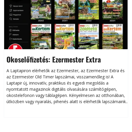
Okoselőfizetés: Ezermester Extra
A Laptapiron elérhetők az Ezermester, az Ezermester Extra és
az Ezermester Old Timer lapszámai, visszamenőleg is! A
Laptapir új, innovatív, praktikus és egyedi megoldás a
L
nyomtatott magazinok digitális olvasására számítógépen,
okostelefonon vagy táblagépen. Kényelmesen az otthonában,
útközben vagy nyaralás, pihenés alatt is elérhetők lapszámaink.
ú
Bárhol, bármikor, akár külföldön élve vagy dolgozva is
B
olvashatók az Ezermester lapszámai. A Laptapir kényelmes
megoldás, mert: – t