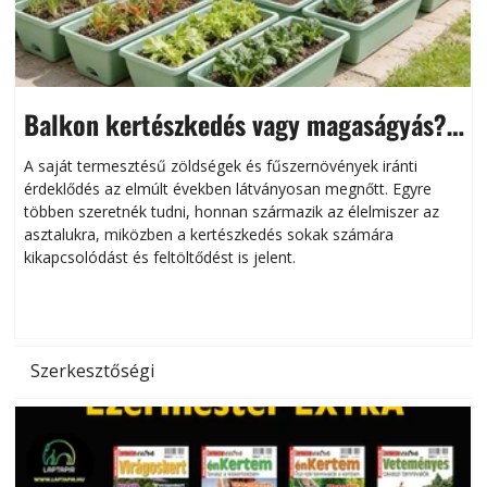
Balkon kertészkedés vagy magaságyás?
Helytakarékos kertészkedés
A saját termesztésű zöldségek és fűszernövények iránti
érdeklődés az elmúlt években látványosan megnőtt. Egyre
többen szeretnék tudni, honnan származik az élelmiszer az
l
asztalukra, miközben a kertészkedés sokak számára
kikapcsolódást és feltöltődést is jelent.
é
d
Szerkesztőségi