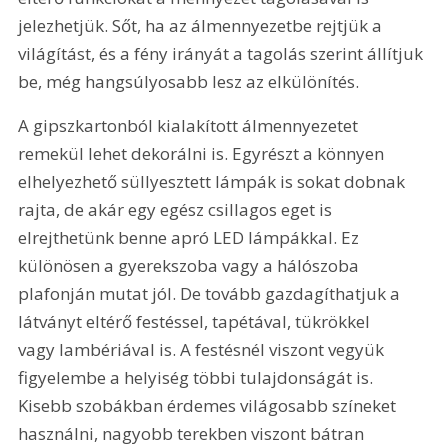
jelezhetjük. Sőt, ha az álmennyezetbe rejtjük a 
világítást, és a fény irányát a tagolás szerint állítjuk 
be, még hangsúlyosabb lesz az elkülönítés.
A gipszkartonból kialakított álmennyezetet 
remekül lehet dekorálni is. Egyrészt a könnyen 
elhelyezhető süllyesztett lámpák is sokat dobnak 
rajta, de akár egy egész csillagos eget is 
elrejthetünk benne apró LED lámpákkal. Ez 
különösen a gyerekszoba vagy a hálószoba 
plafonján mutat jól. De tovább gazdagíthatjuk a 
látványt eltérő festéssel, tapétával, tükrökkel 
vagy lambériával is. A festésnél viszont vegyük 
figyelembe a helyiség többi tulajdonságát is. 
Kisebb szobákban érdemes világosabb színeket 
használni, nagyobb terekben viszont bátran 