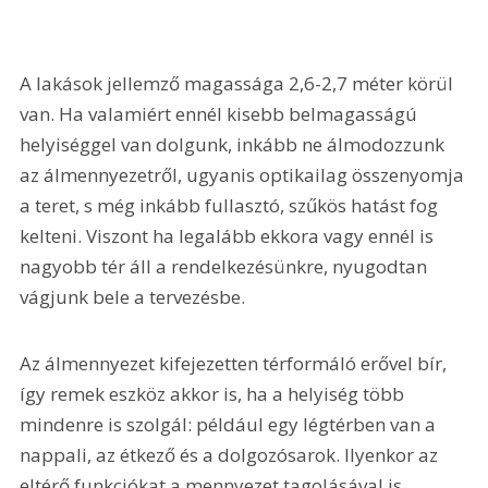
A lakások jellemző magassága 2,6-2,7 méter körül 
van. Ha valamiért ennél kisebb belmagasságú 
helyiséggel van dolgunk, inkább ne álmodozzunk 
az álmennyezetről, ugyanis optikailag összenyomja 
a teret, s még inkább fullasztó, szűkös hatást fog 
kelteni. Viszont ha legalább ekkora vagy ennél is 
nagyobb tér áll a rendelkezésünkre, nyugodtan 
vágjunk bele a tervezésbe.
Az álmennyezet kifejezetten térformáló erővel bír, 
így remek eszköz akkor is, ha a helyiség több 
mindenre is szolgál: például egy légtérben van a 
nappali, az étkező és a dolgozósarok. Ilyenkor az 
eltérő funkciókat a mennyezet tagolásával is 