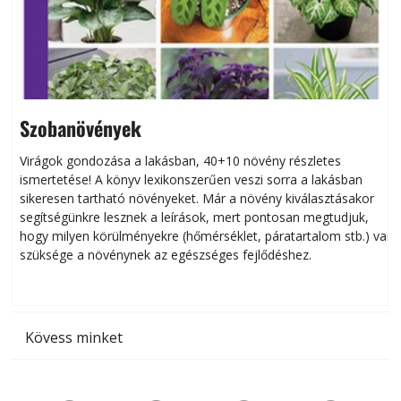
Szobanövények
Virágok gondozása a lakásban, 40+10 növény részletes
ismertetése! A könyv lexikonszerűen veszi sorra a lakásban
s
sikeresen tart­ha­tó növényeket. Már a növény kiválasztásakor
h
segítségünkre lesznek a leírások, mert pontosan megtudjuk,
k
hogy milyen körülményekre (hőmérséklet, páratartalom stb.) van
szüksége a növénynek az egészséges fejlődéshez.
t
Kövess minket