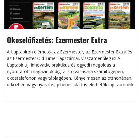
Okoselőfizetés: Ezermester Extra
A Laptapiron elérhetők az Ezermester, az Ezermester Extra és
az Ezermester Old Timer lapszámai, visszamenőleg is! A
Laptapir új, innovatív, praktikus és egyedi megoldás a
L
nyomtatott magazinok digitális olvasására számítógépen,
okostelefonon vagy táblagépen. Kényelmesen az otthonában,
útközben vagy nyaralás, pihenés alatt is elérhetők lapszámaink.
ú
Bárhol, bármikor, akár külföldön élve vagy dolgozva is
B
olvashatók az Ezermester lapszámai. A Laptapir kényelmes
megoldás, mert: – t