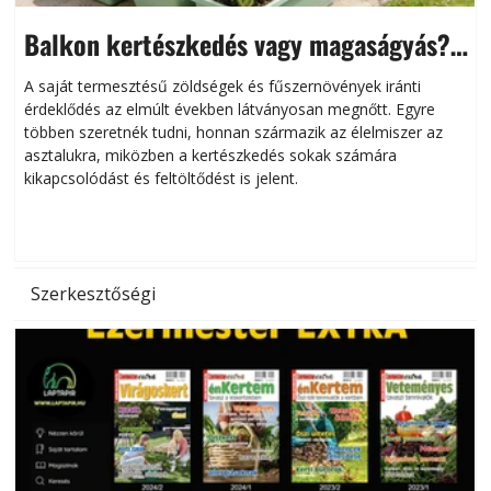
Balkon kertészkedés vagy magaságyás?
Helytakarékos kertészkedés
A saját termesztésű zöldségek és fűszernövények iránti
érdeklődés az elmúlt években látványosan megnőtt. Egyre
többen szeretnék tudni, honnan származik az élelmiszer az
l
asztalukra, miközben a kertészkedés sokak számára
kikapcsolódást és feltöltődést is jelent.
é
d
Szerkesztőségi