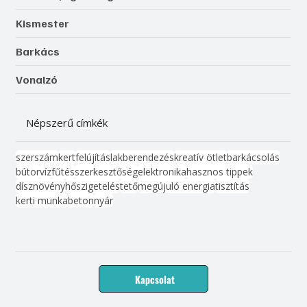
Kismester
Barkács
Vonalzó
Népszerű címkék
szerszám
kert
felújítás
lakberendezés
kreatív ötlet
barkácsolás
bútor
víz
fűtés
szerkesztőség
elektronika
hasznos tippek
dísznövény
hőszigetelés
tető
megújuló energia
tisztítás
kerti munka
beton
nyár
Kapcsolat