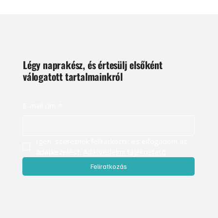
Légy naprakész, és értesülj elsőként
válogatott tartalmainkról
E-mail cím
*
Igen, szeretnék feliratkozni, és elfogadom az 
adatkezelést. 
Adatvédelmi tájékoztató
Feliratkozás