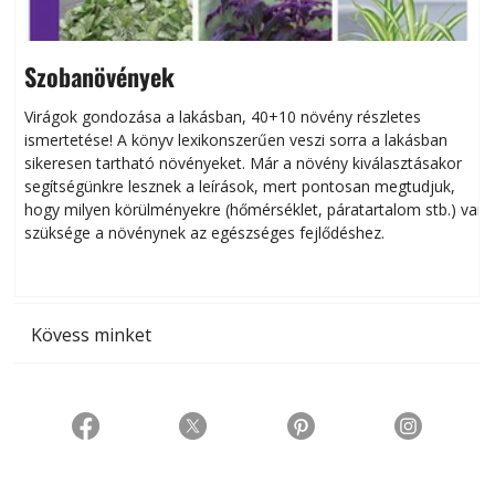
Szobanövények
Virágok gondozása a lakásban, 40+10 növény részletes
ismertetése! A könyv lexikonszerűen veszi sorra a lakásban
s
sikeresen tart­ha­tó növényeket. Már a növény kiválasztásakor
h
segítségünkre lesznek a leírások, mert pontosan megtudjuk,
k
hogy milyen körülményekre (hőmérséklet, páratartalom stb.) van
szüksége a növénynek az egészséges fejlődéshez.
t
Kövess minket