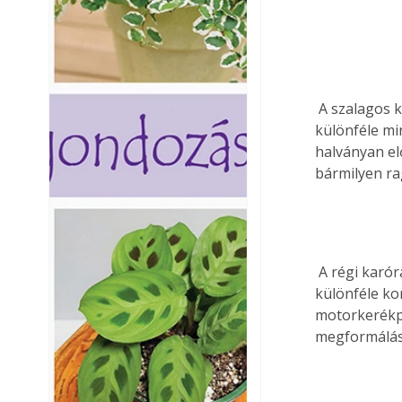
 A szalagos kazetták ideje is lejárt, ám a szalagok szorosan összesodorva még alkalmasak 
különféle mi
halványan elő
bármilyen rag
 A régi karórák vagy vekkerek különféle darabjai szinte felkínálják alkatrészeiket a 
különféle ko
motorkerékpá
megformálásá