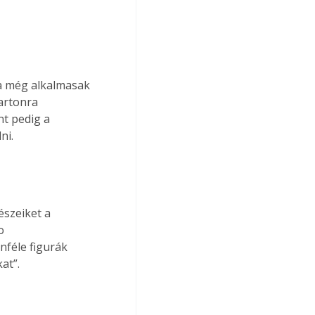
artonra 
nt pedig a 
ni. 
o 
féle figurák 
at”. 