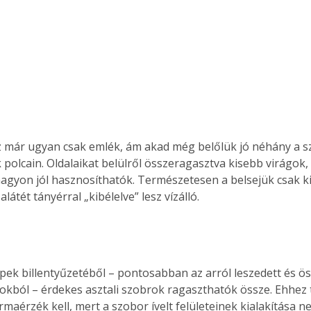
 polcain. Oldalaikat belülről összeragasztva kisebb virágok,
agyon jól hasznosíthatók. Természetesen a belsejük csak 
alátét tányérral „kibélelve” lesz vízálló. 
ból – érdekes asztali szobrok ragaszthatók össze. Ehhez
rmaérzék kell, mert a szobor ívelt felületeinek kialakítása 