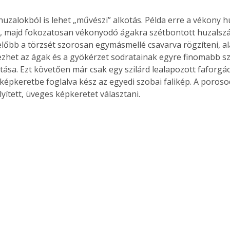
. A
megoldás,
, majd fokozatosan vékonyodó ágakra szétbontott huzalszál
előbb a törzsét szorosan egymásmellé csavarva rögzíteni, ala
zhet az ágak és a gyökérzet sodratainak egyre finomabb s
tása. Ezt követően már csak egy szilárd lealapozott faforgác
 képkeretbe foglalva kész az egyedi szobai falikép. A poroso
yített, üveges képkeretet választani. 