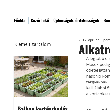
Főoldal
Közérdekű
Újdonságok, érdekességek
Bem
2017. ápr. 27.
3 per
Alkatr
Kiemelt tartalom
A legtöbb em
Mások pedig 
ötletei látt
hasonló komp
tárgyaknak ú
kell. Alábbi
alkotásokat 
Balkon kertészkedés