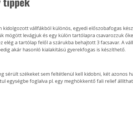
v tippek
k mögött levágjuk és egy külön tartólapra csavarozzuk őket
z elég a tartólap felől a szárukba behajtott 3 facsavar. A vá
pedig akár hasonló kialakítású gyerekfogas is készíthető. 
átul egységbe foglalva pl. egy meghökkentő fali relief állíthat