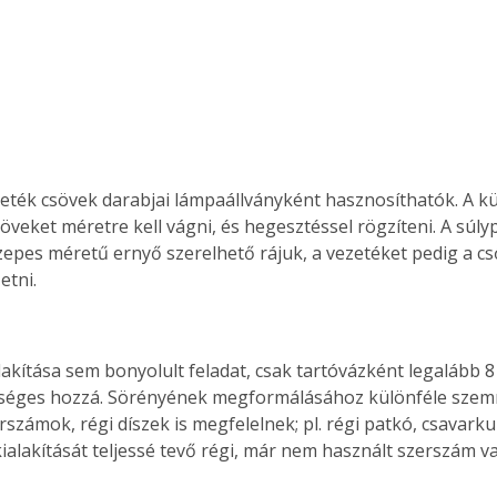
Együtt jobban megéri!
Bővebb információ itt!
k az
Együtt jobban megéri! A
mester
könyvek tetszőleges
er Old
párosítással kedvezményes
öveket méretre kell vágni, és hegesztéssel rögzíteni. A súly
áron, 0 Ft postaköltséggel
ptapir új,
megrendelhetők!
özepes méretű ernyő szerelhető rájuk, a vezetéket pedig a cs
és egyedi
etni. 
tt
lvasására
elefonon
nyelmesen
kséges hozzá. Sörényének megformálásához különféle szem
ben vagy
t is
számok, régi díszek is megfelelnek; pl. régi patkó, csavarkul
. Bárhol,
ialakítását teljessé tevő régi, már nem használt szerszám va
ön élve
ashatók az