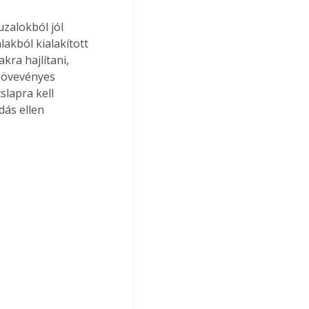
akból kialakított 
kra hajlítani, 
zövevényes 
slapra kell 
dás ellen 