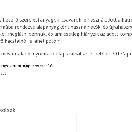
mába rendezve alapanyagként használhatók, és újrahaszno
kell meglátni bennük, és ami esetleg hiányzik az adott komp
 kacataiból is lehet pótolni. 
ermester alábbi nyomtatott lapszámában érhető el: 2017/ápril
örnyezetbarát
újrahasznosítás
ezés
yzések
ertben,
Gyógyító növények: a
sban
természet kincsei az