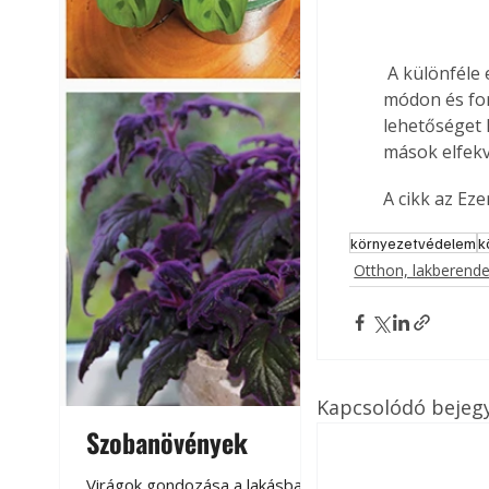
 A különféle elheverő szerelési anyagok, csavarok, elhasználódott alkatrészek is sok 
módon és for
lehetőséget 
mások elfekvő
A cikk az Ez
környezetvédelem
k
Otthon, lakberend
Kapcsolódó bejeg
Szobanövények
Virágoskert: k
teraszon, laká
Virágok gondozása a lakásban,