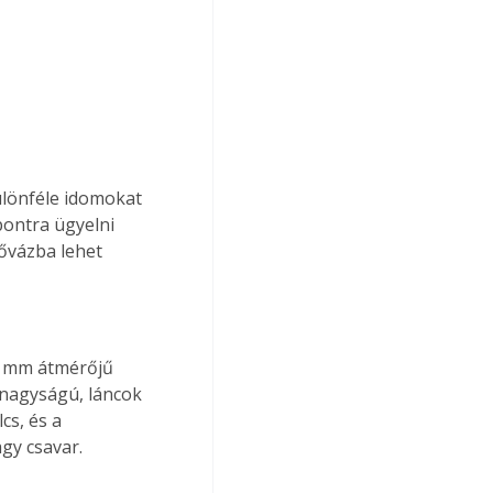
pontra ügyelni 
ővázba lehet 
nagyságú, láncok 
cs, és a 
gy csavar. 