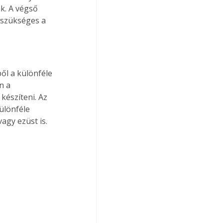
k. A végső 
szükséges a 
n a 
észíteni. Az 
ülönféle 
agy ezüst is. 