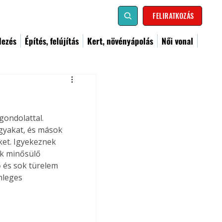
FELIRATKOZÁS
dezés
Építés, felújítás
Kert, növényápolás
Női vonal
gondolattal. 
gyakat, és mások 
ket. Igyekeznek 
ak minősülő 
ő és sok türelem 
nleges 