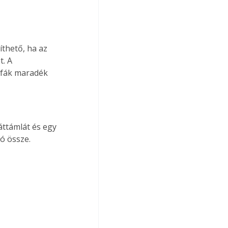
. A 
llfák maradék 
ó össze. 