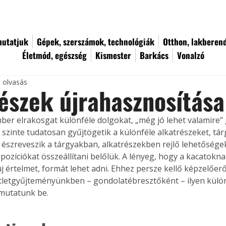
utatjuk
Gépek, szerszámok, technológiák
Otthon, lakberen
Életmód, egészség
Kismester
Barkács
Vonalzó
c olvasás
észek újrahasznosítása
ber elrakosgat különféle dolgokat, „még jó lehet valamire” 
szinte tudatosan gyűjtögetik a különféle alkatrészeket, tár
án észreveszik a tárgyakban, alkatrészekben rejlő lehetősé­ge
ozíciókat összeállítani belőlük. A lényeg, hogy a kacatokn
j értelmet, formát lehet adni. Ehhez persze kellő képzelőer
 ötletgyűjteményünkben – gondolatébresztőként – ilyen külö
mutatunk be.