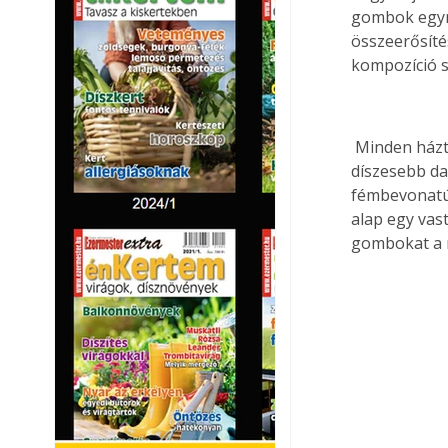
gombok egymá
összeerősít
kompozíció s
 Minden háztartásban idővel összegyűlik egy csomó divatos gomb. Ezekből a különféle 
díszesebb da
fémbevonatú,
alap egy vast
gombokat a m