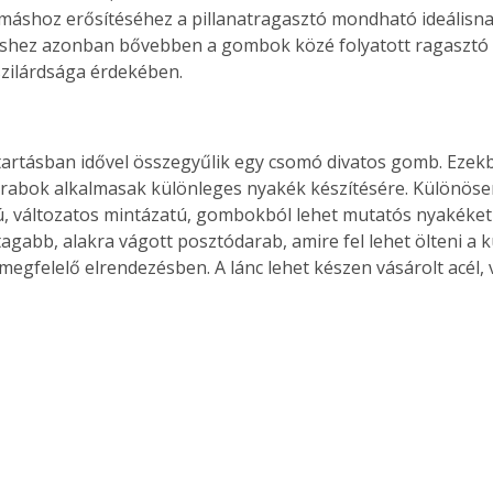
shoz erősítéséhez a pillanatragasztó mondható ideálisna
éshez azonban bővebben a gombok közé folyatott ragasztó 
zilárdsága érdekében. 
rabok alkalmasak különleges nyakék készítésére. Különöse
 változatos mintázatú, gombokból lehet mutatós nyakéket k
agabb, alakra vágott posztódarab, amire fel lehet ölteni a k
egfelelő elrendezésben. A lánc lehet készen vásárolt acél, v