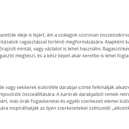
ntázatok ragasztással történő megformázására. Alapként k
rajzolt mintát, vagy vázlatot is lehet használni. Ragasztóké
asztó megteszi, és a kész képet akár keretbe is lehet foglal
mpozíciók összeállítására. A karórák darabjaiból remek retr
rt, más órák fogaskerekei és egyéb szerkezeti elemei külön
ra inspirálhatják az ilyen szerkezeteket szétszedő „alkotók