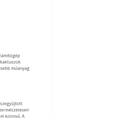
 kaktuszok 
kisebb műanyag 
 természetesen 
nem könnyű. A 