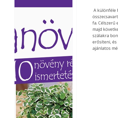
Ezermester lapszámai. A
Ezermester lapszámai
 A különféle huzalokból is lehet „művészi” alkotás. Példa erre a vékony huzalokból jól 
Laptapir kényelmes megoldás,
Laptapir kényelmes 
összecsavart
mert: – t
mert: – t
fa. Célszerű 
majd követke
szálakra bon
erősíteni, és
ajánlatos mél