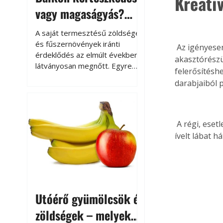
Kreatí
vagy magaságyás?
Helytakarékos
A saját termesztésű zöldségek
kertészkedés
és fűszernövények iránti
 Az igényesen kidolgozott vállfákból különös, egyedi előszobafogas készíthető, ha az 
érdeklődés az elmúlt években
akasztórészü
látványosan megnőtt. Egyre
felerősítéshe
többen szeretnék tudni, honnan
darabjaiból 
származik az élelmiszer az
asztalukra, miközben a
kertészkedés sokak számára
kikapcsolódást és feltöltődést
 A régi, esetleg sérült székeket sem feltétlenül kell kidobni, két azonos háttámlát és egy 
is jelent.
ívelt lábat h
Utóérő gyümölcsök és
zöldségek – melyek