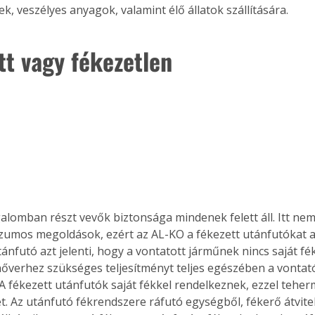
k, veszélyes anyagok, valamint élő állatok szállítására.
tt vagy fékezetlen
galomban részt vevők biztonsága mindenek felett áll. Itt ne
mos megoldások, ezért az AL-KO a fékezett utánfutókat ajá
ánfutó azt jelenti, hogy a vontatott járműnek nincs saját fé
őverhez szükséges teljesítményt teljes egészében a vontató
 A fékezett utánfutók saját fékkel rendelkeznek, ezzel teher
. Az utánfutó fékrendszere ráfutó egységből, fékerő átvitel