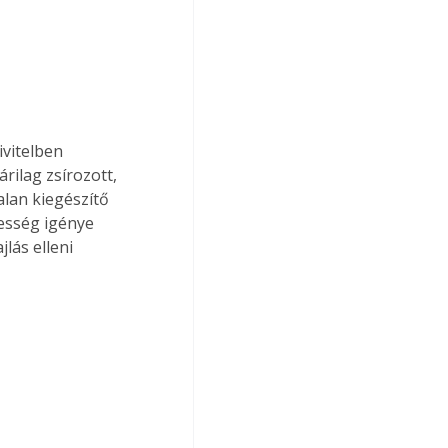
ivitelben 
ilag zsírozott, 
lan kiegészítő 
esség igénye 
lás elleni 