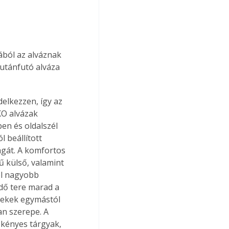
ából az alváznak 
 utánfutó alváza 
elkezzen, így az 
KO alvázak 
en és oldalszél 
 beállított 
ágát. A komfortos 
 külső, valamint 
l nagyobb 
dő tere marad a 
rekek egymástól 
n szerepe. A 
kényes tárgyak, 