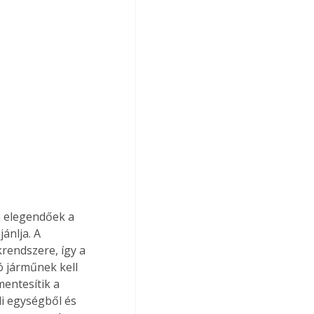
m elegendőek a 
nlja. A 
krendszere, így a 
 járműnek kell 
mentesítik a 
i egységből és 