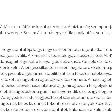
árlásakor előtérbe kerül a technika. A biztonság szempontj
bb szerepe. Sosem árt tehát egy kritikus pillantást vetni az
, hogy utánfutója lágy, nagy és ellenőrzött rugóutakkal rend
nságossá válik. A kimunkált technológiával összeállított AL-
jdonságait leginkább kanyargós útszakaszokon, előzés közb
 értékelni. A lengéscsillapító szintén meghatározó elem: a jól
pítók javítják a gépjármű stabilitását és a fékezés hatékonys
k között a nagyobb rugóutaknak köszönhető. A hatszögletű
tű belső csövek használatával a gumirugózású tengelyekné
ő el. Berugózáskor a gumi nem nyomódik össze, így elegen
Az egyedi kerékfelfüggesztéssel szerelt utánfutóknál a ke
rugóznak be és ki, ennek főként rossz útviszonyok között va
nek köszönhetően ezek az utánfutók különösen alkalmasak 