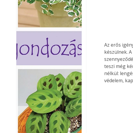
Az erős igény
készülnek. A
szennyeződés
teszi még ké
nélkül: lengé
védelem, kap