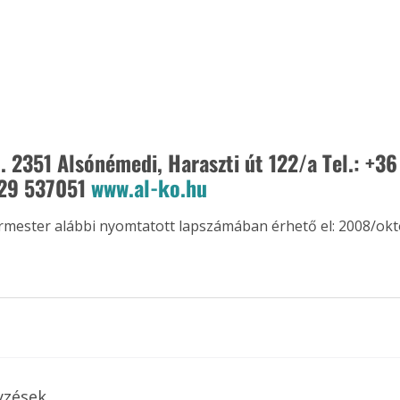
. 2351 Alsónémedi, Haraszti út 122/a Tel.: +3
 29 537051 
www.al-ko.hu
ermester alábbi nyomtatott lapszámában érhető el: 2008/okt
ertben,
Gyógyító növények: a
sban
természet kincsei az
yzések