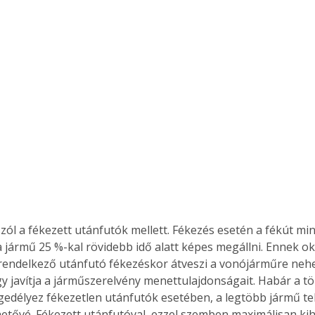
Együtt jobban megéri!
Bővebb információ itt!
k az
Együtt jobban megéri! A
mester
könyvek tetszőleges
er Old
párosítással kedvezményes
áron, 0 Ft postaköltséggel
ptapir új,
megrendelhetők!
és egyedi
tt
lvasására
elefonon
zól a fékezett utánfutók mellett. Fékezés esetén a fékút min
nyelmesen
a jármű 25 %-kal rövidebb idő alatt képes megállni. Ennek ok
ben vagy
rendelkező utánfutó fékezéskor átveszi a vonójárműre nehe
t is
így javítja a járműszerelvény menettulajdonságait. Habár a t
. Bárhol,
gedélyez fékezetlen utánfutók esetében, a legtöbb jármű tel
ön élve
hetővé. Fékezett utánfutóval, ezzel szemben maximálisan kih
ashatók az