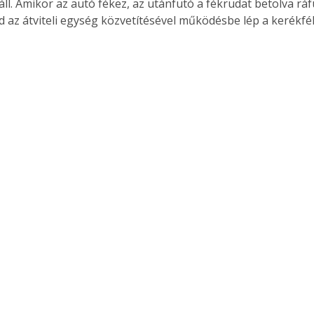
ll. Amikor az autó fékez, az utánfutó a fékrudat betolva ráf
d az átviteli egység közvetítésével működésbe lép a kerékfék