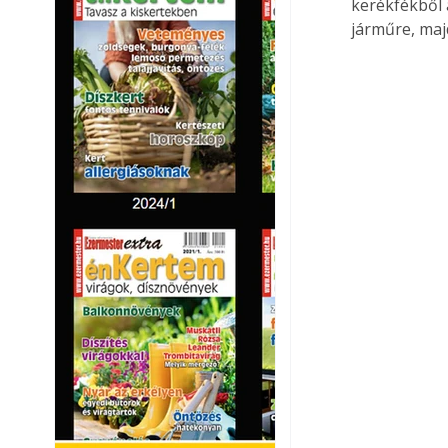
kerékfékből á
járműre, maj