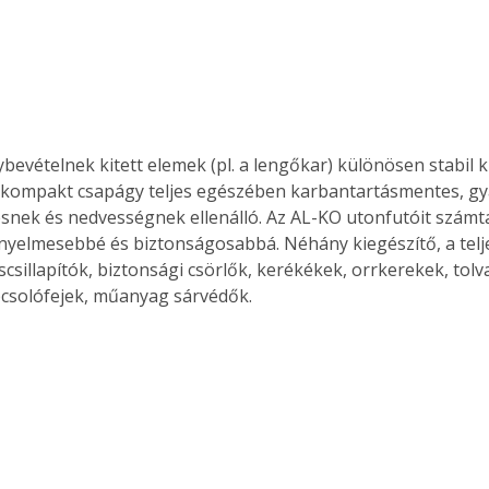
bevételnek kitett elemek (pl. a lengőkar) különösen stabil k
 kompakt csapágy teljes egészében karbantartásmentes, gyár
nek és nedvességnek ellenálló. Az AL-KO utonfutóit számta
nyelmesebbé és biztonságosabbá. Néhány kiegészítő, a telj
scsillapítók, biztonsági csörlők, kerékékek, orrkerekek, tolvaj
csolófejek, műanyag sárvédők.