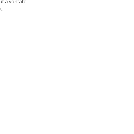
ut a vontató 
. 