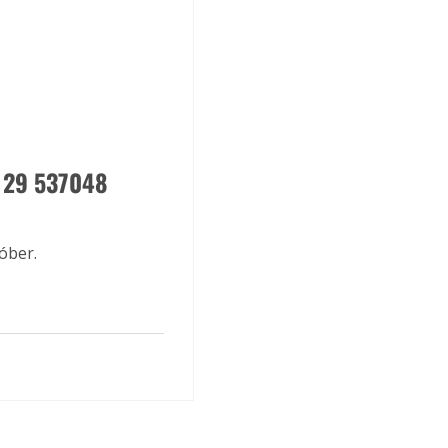
6 29 537048 
óber.