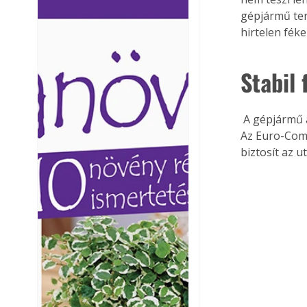
Ezermester lapszámai. A
Ezermester lapszámai
gépjármű ter
Laptapir kényelmes megoldás,
Laptapir kényelmes 
hirtelen féke
mert: – t
mert: – t
Stabil
 A gépjármű alvázak egyik legfontosabb összetevője, ráfutó egységük mellett a futómű. 
Az Euro-Comp
biztosít az u