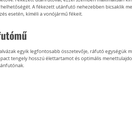
. A
helhetőségét. A fékezett utánfutó nehezebben bicsaklik m
megoldás,
zés esetén, kíméli a vonójármű fékeit.
 futómű
act tengely hosszú élettartamot és optimális menettulajd
tánfutónak. 