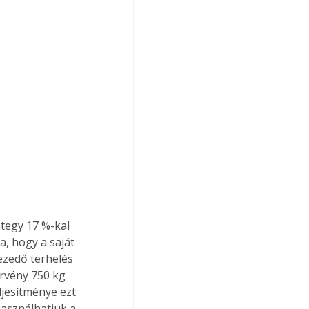
tegy 17 %-kal 
a, hogy a saját 
zedő terhelés 
örvény 750 kg 
jesítménye ezt 
asználhatjuk a 