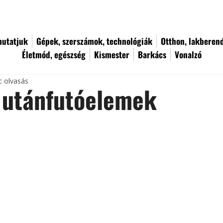
utatjuk
Gépek, szerszámok, technológiák
Otthon, lakberen
Életmód, egészség
Kismester
Barkács
Vonalzó
c olvasás
 utánfutóelemek