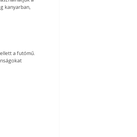
eg kanyarban, 
onságokat 