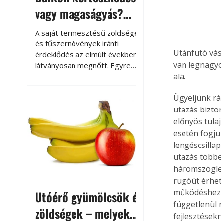
vagy magaságyás?
Helytakarékos
A saját termesztésű zöldségek
kertészkedés
és fűszernövények iránti
Utánfutó vás
érdeklődés az elmúlt években
van legnagyo
látványosan megnőtt. Egyre
többen szeretnék tudni, honnan
alá.
származik az élelmiszer az
Ügyeljünk rá
asztalukra, miközben a
kertészkedés sokak számára
utazás bizto
kikapcsolódást és feltöltődést
előnyös tula
is jelent.
esetén fogjuk
lengéscsilla
utazás többe
háromszögle
rugóút érhet
működéshez. 
Utóérő gyümölcsök és
függetlenül 
zöldségek – melyek
fejlesztések