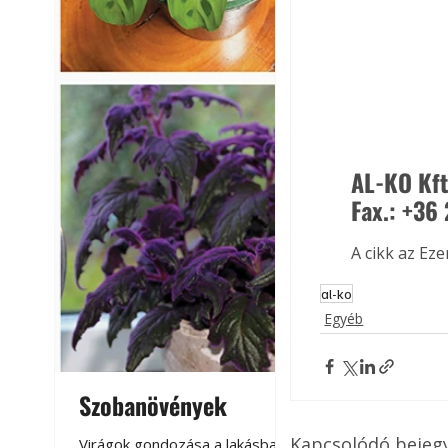
AL-KO Kft
Fax.: +36
A cikk az Ez
al-ko
Egyéb
Szobanövények
Virágoskert: k
teraszon, laká
Kapcsolódó bejeg
Virágok gondozása a lakásban,